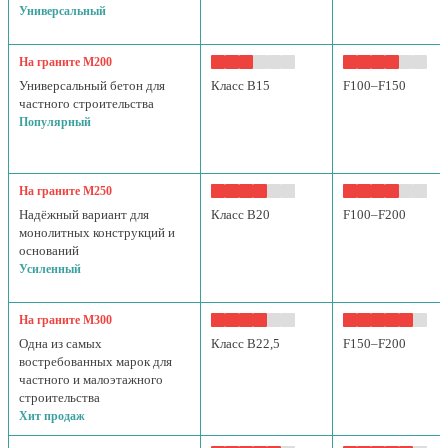
Универсальный
На граните М200
Универсальный бетон для
Класс B15
F100–F150
частного строительства
Популярный
На граните М250
Надёжный вариант для
Класс B20
F100–F200
монолитных конструкций и
оснований
Усиленный
На граните М300
Одна из самых
Класс B22,5
F150–F200
востребованных марок для
частного и малоэтажного
строительства
Хит продаж