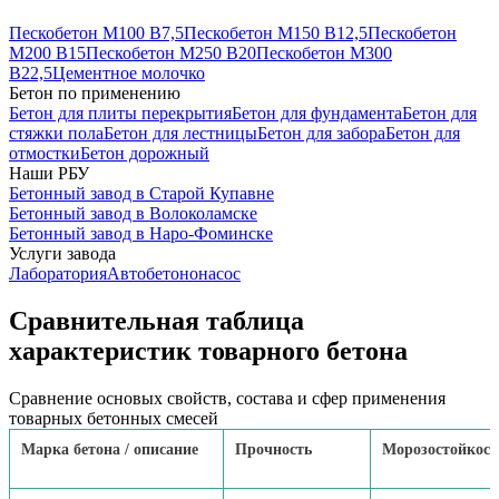
Пескобетон М100 В7,5
Пескобетон М150 В12,5
Пескобетон
М200 В15
Пескобетон М250 В20
Пескобетон М300
В22,5
Цементное молочко
Бетон по применению
Бетон для плиты перекрытия
Бетон для фундамента
Бетон для
стяжки пола
Бетон для лестницы
Бетон для забора
Бетон для
отмостки
Бетон дорожный
Наши РБУ
Бетонный завод в Старой Купавне
Бетонный завод в Волоколамске
Бетонный завод в Наро-Фоминске
Услуги завода
Лаборатория
Автобетононасос
Сравнительная таблица
характеристик товарного бетона
Сравнение основых свойств, состава и сфер применения
товарных бетонных смесей
Марка бетона / описание
Прочность
Морозостойкост