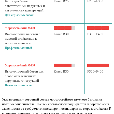
Бетон для более
Класс B25
F200–F300
ответственных наружных и
нагруженных конструкций
Для серьёзных задач
Морозостойкий М400
Высокопрочный бетон с
Класс B30
F300–F400
высокой стойкостью к
морозным циклам
Профессиональный
Морозостойкий М450
Высокопрочный бетон для
Класс B35
F300–F400
особо ответственных
наружных конструкций
Высокая стойкость
Указан ориентировочный состав морозостойкого тяжелого бетона на
плотных заполнителях. Точный состав смеси подбирается лабораторией в
зависимости от требуемого класса прочности, марки по морозостойкости F,
водонепроницаемости W, подвижности смеси и характеристик