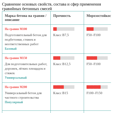
Сравнение основых свойств, состава и сфер применения
гравийных бетонных смесей
Марка бетона на гравии /
Прочность
Морозостойкост
описание
На гравии М100
Подготовительный бетон для
Класс B7,5
F50–F100
подбетонки, стяжек и
неответственных работ
Базовый
На гравии М150
Для подготовительных работ,
Класс B12,5
F50–F100
дорожек, лёгких площадок и
стяжек
Универсальный
На гравии М200
Универсальный бетон для
Класс B15
F100–F150
частного строительства
Популярный