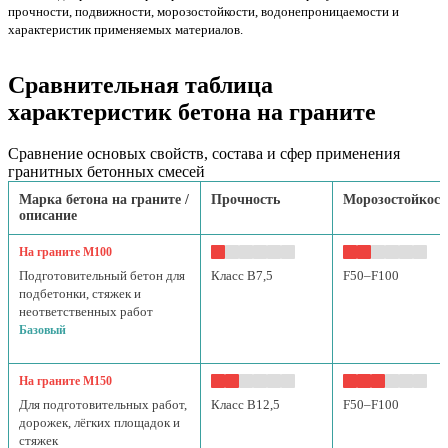
прочности, подвижности, морозостойкости, водонепроницаемости и
характеристик применяемых материалов.
Сравнительная таблица
характеристик бетона на граните
Сравнение основых свойств, состава и сфер применения
гранитных бетонных смесей
Марка бетона на граните /
Прочность
Морозостойкост
описание
На граните М100
Подготовительный бетон для
Класс B7,5
F50–F100
подбетонки, стяжек и
неответственных работ
Базовый
На граните М150
Для подготовительных работ,
Класс B12,5
F50–F100
дорожек, лёгких площадок и
стяжек