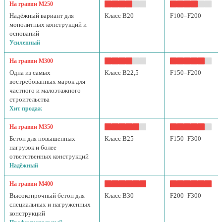
На гравии М250
Надёжный вариант для
Класс B20
F100–F200
монолитных конструкций и
оснований
Усиленный
На гравии М300
Одна из самых
Класс B22,5
F150–F200
востребованных марок для
частного и малоэтажного
строительства
Хит продаж
На гравии М350
Бетон для повышенных
Класс B25
F150–F300
нагрузок и более
ответственных конструкций
Надёжный
На гравии М400
Высокопрочный бетон для
Класс B30
F200–F300
специальных и нагруженных
конструкций