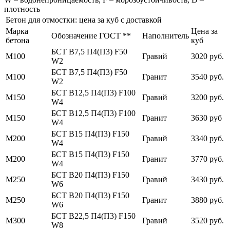
плотность
Бетон для отмостки: цена за куб с доставкой
Марка
Цена за
Обозначение ГОСТ **
Наполнитель
бетона
куб
БСТ В7,5 П4(П3) F50
М100
Гравий
3020 руб.
W2
БСТ В7,5 П4(П3) F50
М100
Гранит
3540 руб.
W2
БСТ В12,5 П4(П3) F100
М150
Гравий
3200 руб.
W4
БСТ В12,5 П4(П3) F100
М150
Гранит
3630 руб
W4
БСТ В15 П4(П3) F150
М200
Гравий
3340 руб.
W4
БСТ В15 П4(П3) F150
М200
Гранит
3770 руб.
W4
БСТ В20 П4(П3) F150
М250
Гравий
3430 руб.
W6
БСТ В20 П4(П3) F150
М250
Гранит
3880 руб.
W6
БСТ В22,5 П4(П3) F150
М300
Гравий
3520 руб.
W8