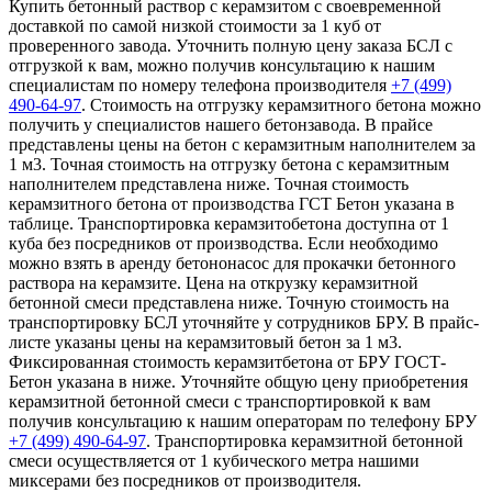
Купить бетонный раствор с керамзитом с своевременной
доставкой по самой низкой стоимости за 1 куб от
проверенного завода. Уточнить полную цену заказа БСЛ с
отгрузкой к вам, можно получив консультацию к нашим
специалистам по номеру телефона производителя
+7 (499)
490-64-97
. Стоимость на отгрузку керамзитного бетона можно
получить у специалистов нашего бетонзавода. В прайсе
представлены цены на бетон с керамзитным наполнителем за
1 м3. Точная стоимость на отгрузку бетона с керамзитным
наполнителем представлена ниже. Точная стоимость
керамзитного бетона от производства ГСТ Бетон указана в
таблице. Транспортировка керамзитобетона доступна от 1
куба без посредников от производства. Если необходимо
можно взять в аренду бетононасос для прокачки бетонного
раствора на керамзите. Цена на открузку керамзитной
бетонной смеси представлена ниже. Точную стоимость на
транспортировку БСЛ уточняйте у сотрудников БРУ. В прайс-
листе указаны цены на керамзитовый бетон за 1 м3.
Фиксированная стоимость керамзитбетона от БРУ ГОСТ-
Бетон указана в ниже. Уточняйте общую цену приобретения
керамзитной бетонной смеси с транспортировкой к вам
получив консультацию к нашим операторам по телефону БРУ
+7 (499)
490-64-97
. Транспортировка керамзитной бетонной
смеси осуществляется от 1 кубического метра нашими
миксерами без посредников от производителя.