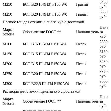
3430
М250
БСТ В20 П4(П3) F150 W6
Гравий
руб
3880
М250
БСТ В20 П4(П3) F150 W6
Гранит
руб.
Пескобетон для стяжки: цена за куб с доставкой
Цена
Марка
Обозначение ГОСТ **
Наполнитель
за
бетона
куб
2880
М100
БСТ В15 П1-П4 F150 W4
Песок
руб.
3130
М150
БСТ В15 П1-П4 F150 W4
Песок
руб.
3230
М200
БСТ В15 П1-П4 F150 W4
Песок
руб.
3370
М250
БСТ В20 П1-П4 F150 W4
Песок
руб.
3600
М300
БСТ В22,5 П1-П4 F150 W4
Песок
руб.
Растворы для стяжки: цена за куб с доставкой
Цена
Марка
Обозначение ГОСТ **
Наполнитель
за
бетона
куб