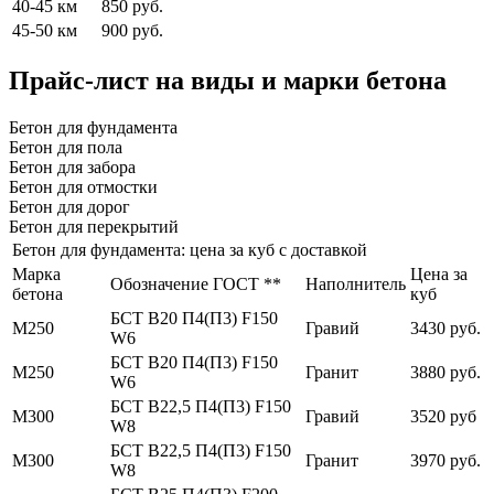
40-45 км
850 руб.
45-50 км
900 руб.
Прайс-лист на виды и марки бетона
Бетон для фундамента
Бетон для пола
Бетон для забора
Бетон для отмостки
Бетон для дорог
Бетон для перекрытий
Бетон для фундамента: цена за куб с доставкой
Марка
Цена за
Обозначение ГОСТ **
Наполнитель
бетона
куб
БСТ В20 П4(П3) F150
М250
Гравий
3430 руб.
W6
БСТ В20 П4(П3) F150
М250
Гранит
3880 руб.
W6
БСТ В22,5 П4(П3) F150
М300
Гравий
3520 руб
W8
БСТ В22,5 П4(П3) F150
М300
Гранит
3970 руб.
W8