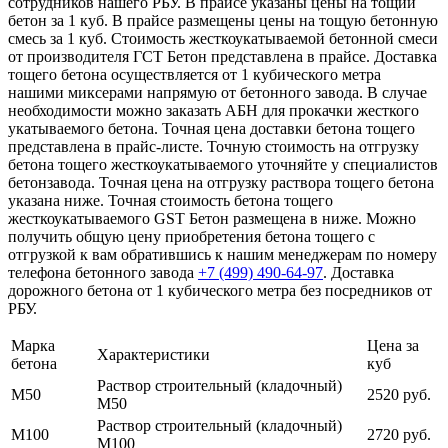
сотрудников нашего РБУ. В прайсе указаны цены на тощий
бетон за 1 куб. В прайсе размещены цены на тощую бетонную
смесь за 1 куб. Стоимость жесткоукатываемой бетонной смеси
от производителя ГСТ Бетон представлена в прайсе. Доставка
тощего бетона осуществляется от 1 кубического метра
нашими миксерами напрямую от бетонного завода. В случае
необходимости можно заказать АБН для прокачки жесткого
укатываемого бетона. Точная цена доставки бетона тощего
представлена в прайс-листе. Точную стоимость на отгрузку
бетона тощего жесткоукатываемого уточняйте у специалистов
бетонзавода. Точная цена на отгрузку раствора тощего бетона
указана ниже. Точная стоимость бетона тощего
жесткоукатываемого GST Бетон размещена в ниже. Можно
получить общую цену приобретения бетона тощего с
отгрузкой к вам обратившись к нашим менеджерам по номеру
телефона бетонного завода
+7 (499)
490-64-97
. Доставка
дорожного бетона от 1 кубического метра без посредников от
РБУ.
Марка
Цена за
Характеристики
бетона
куб
Раствор строительный (кладочный)
М50
2520 руб.
М50
Раствор строительный (кладочный)
М100
2720 руб.
М100