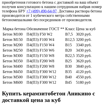
приобретения готового бетона с доставкой на ваш объект
получив консультацию к нашим сотрудникам набрав номер
телефона БРУ
+7 (499)
490-64-97
. Доставка раствора бетона
производится от 1 кубического метра собственными
бетономешалками без посредников от производителя.
Марка бетона
Обозначение ГОСТ **
Класс
Цена за куб
Бетон М100
П4(П3) F50 W2
В7,5
3020 руб.
Бетон М150
П4(П3) F100 W4
В12,5
3200 руб.
Бетон М200
П4(П3) F150 W4
В15
3340 руб.
Бетон М250
П4(П3) F150 W6
В20
3430 руб.
Бетон М300
П4(П3) F150 W8
В22,5
3520 руб.
Бетон М350
П4(П3) F200 W8
В25
3620 руб.
Бетон М400
П4(П3) F200 W8
В30
3840 руб.
Бетон М450
П4(П3) F300 W12
В35
4120 руб.
Бетон М500
П4(П3) F300 W12
В40
4550 руб.
Бетон М600
П4(П3) F300 W12
В45
5180 руб
Купить керамзитобетон Аникино с
доставкой цена за куб