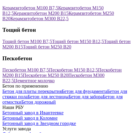
Керамзитобетон М100 В7,5
Керамзитобетон М150
В12,5
Керамзитобетон М200 В15
Керамзитобетон М250
В20
Керамзитобетон М300 В22,5
Тощий бетон
Тощий бетон М100 В7,5
Тощий бетон М150 В12,5
Тощий бетон
М200 В15
Тощий бетон М250 В20
Пескобетон
Пескобетон М100 В7,5
Пескобетон М150 В12,5
Пескобетон
М200 В15
Пескобетон М250 В20
Пескобетон М300
В22,5
Цементное молочко
Бетон по применению
Бетон для плиты перекрытия
Бетон для фундамента
Бетон для
стяжки пола
Бетон для лестницы
Бетон для забора
Бетон для
отмостки
Бетон дорожный
Наши РБУ
Бетонный завод в Ивантеевке
Бетонный завод в Коломне
Бетонный завод в Звездном городке
Услуги завода