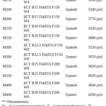
W4
БСТ В15 П4(П3) F150
М200
Гравий
3340 руб.
W4
БСТ В15 П4(П3) F150
М200
Гранит
3770 руб.
W4
БСТ В20 П4(П3) F150
М250
Гравий
3430 руб.
W6
БСТ В20 П4(П3) F150
М250
Гранит
3880 руб.
W6
БСТ В22,5 П4(П3) F150
М300
Гравий
3520 руб.
W8
БСТ В22,5 П4(П3) F150
М300
Гранит
3970 руб.
W8
БСТ В25 П4(П3) F200
М350
Гравий
3620 руб.
W8
БСТ В25 П4(П3) F200
М350
Гранит
4020 руб.
W8
БСТ В30 П4(П3) F200
М400
Гравий
3840 руб.
W8
БСТ В30 П4(П3) F200
М400
Гранит
4290 руб.
W8
** Обозначения:
W – водонепроницаемость, F – морозоустойчивость, D –