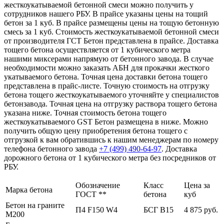
жесткоукатываемой бетонной смеси можно получить у
сотрудников нашего РБУ. В прайсе указаны цены на тощий
бетон за 1 куб. В прайсе размещены цены на тощую бетонную
смесь за 1 куб. Стоимость жесткоукатываемой бетонной смеси
от производителя ГСТ Бетон представлена в прайсе. Доставка
тощего бетона осуществляется от 1 кубического метра
нашими миксерами напрямую от бетонного завода. В случае
необходимости можно заказать АБН для прокачки жесткого
укатываемого бетона. Точная цена доставки бетона тощего
представлена в прайс-листе. Точную стоимость на отгрузку
бетона тощего жесткоукатываемого уточняйте у специалистов
бетонзавода. Точная цена на отгрузку раствора тощего бетона
указана ниже. Точная стоимость бетона тощего
жесткоукатываемого GST Бетон размещена в ниже. Можно
получить общую цену приобретения бетона тощего с
отгрузкой к вам обратившись к нашим менеджерам по номеру
телефона бетонного завода
+7 (499)
490-64-97
. Доставка
дорожного бетона от 1 кубического метра без посредников от
РБУ.
Обозначение
Класс
Цена за
Марка бетона
ГОСТ **
бетона
куб
Бетон на граните
П4 F150 W4
БСГ В15
4 875 руб.
М200