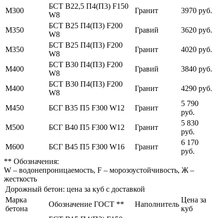
БСТ В22,5 П4(П3) F150
М300
Гранит
3970 руб.
W8
БСТ В25 П4(П3) F200
М350
Гравий
3620 руб.
W8
БСТ В25 П4(П3) F200
М350
Гранит
4020 руб.
W8
БСТ В30 П4(П3) F200
М400
Гравий
3840 руб.
W8
БСТ В30 П4(П3) F200
М400
Гранит
4290 руб.
W8
5 790
М450
БСГ В35 П5 F300 W12
Гранит
руб.
5 830
М500
БСГ В40 П5 F300 W12
Гранит
руб.
6 170
М600
БСГ В45 П5 F300 W16
Гранит
руб.
** Обозначения:
W – водонепроницаемость, F – морозоустойчивость, Ж –
жесткость
Дорожный бетон: цена за куб с доставкой
Марка
Цена за
Обозначение ГОСТ **
Наполнитель
бетона
куб