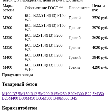
Бетон для перекрытий: цена за куб с доставкой
Марка
Цена за
Обозначение ГОСТ **
Наполнитель
бетона
куб
БСТ В22,5 П4(П3) F150
М300
Гравий
3520 руб.
W8
БСТ В22,5 П4(П3) F150
М300
Гранит
3970 руб.
W8
БСТ В25 П4(П3) F200
М350
Гравий
3620 руб.
W8
БСТ В25 П4(П3) F200
М350
Гранит
4020 руб.
W8
БСТ В30 П4(П3) F200
М400
Гравий
3840 руб.
W8
БСТ В30 П4(П3) F300
М400
Гранит
4290 руб.
W10
Продукция завода
Товарный бетон
М100 В7,5
М150 В12,5
М200 В15
М250 В20
М300 В22,5
М350
В25
М400 В30
М450 В35
М500 В40
М600 В45
Керамзитобетон