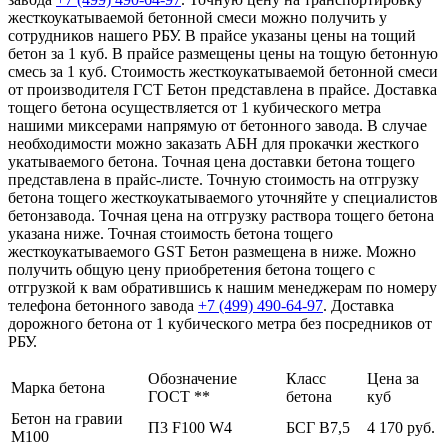
жесткоукатываемой бетонной смеси можно получить у
сотрудников нашего РБУ. В прайсе указаны цены на тощий
бетон за 1 куб. В прайсе размещены цены на тощую бетонную
смесь за 1 куб. Стоимость жесткоукатываемой бетонной смеси
от производителя ГСТ Бетон представлена в прайсе. Доставка
тощего бетона осуществляется от 1 кубического метра
нашими миксерами напрямую от бетонного завода. В случае
необходимости можно заказать АБН для прокачки жесткого
укатываемого бетона. Точная цена доставки бетона тощего
представлена в прайс-листе. Точную стоимость на отгрузку
бетона тощего жесткоукатываемого уточняйте у специалистов
бетонзавода. Точная цена на отгрузку раствора тощего бетона
указана ниже. Точная стоимость бетона тощего
жесткоукатываемого GST Бетон размещена в ниже. Можно
получить общую цену приобретения бетона тощего с
отгрузкой к вам обратившись к нашим менеджерам по номеру
телефона бетонного завода
+7 (499)
490-64-97
. Доставка
дорожного бетона от 1 кубического метра без посредников от
РБУ.
Обозначение
Класс
Цена за
Марка бетона
ГОСТ **
бетона
куб
Бетон на гравии
П3 F100 W4
БСГ В7,5
4 170 руб.
М100