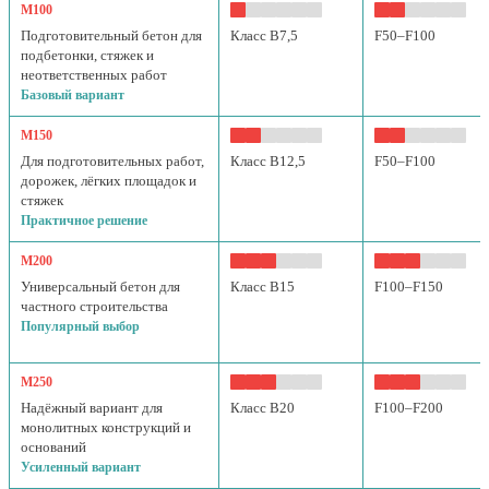
М100
Подготовительный бетон для
Класс B7,5
F50–F100
подбетонки, стяжек и
неответственных работ
Базовый вариант
М150
Для подготовительных работ,
Класс B12,5
F50–F100
дорожек, лёгких площадок и
стяжек
Практичное решение
М200
Универсальный бетон для
Класс B15
F100–F150
частного строительства
Популярный выбор
М250
Надёжный вариант для
Класс B20
F100–F200
монолитных конструкций и
оснований
Усиленный вариант