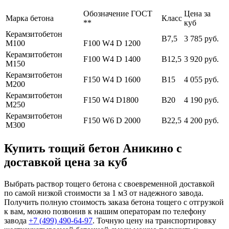
Обозначение ГОСТ
Цена за
Марка бетона
Класс
**
куб
Керамзитобетон
В7,5
3 785 руб.
М100
F100 W4 D 1200
Керамзитобетон
F100 W4 D 1400
В12,5
3 920 руб.
М150
Керамзитобетон
F150 W4 D 1600
В15
4 055 руб.
М200
Керамзитобетон
F150 W4 D1800
В20
4 190 руб.
М250
Керамзитобетон
F150 W6 D 2000
В22,5
4 200 руб.
М300
Купить тощий бетон Аникино с
доставкой цена за куб
Выбрать раствор тощего бетона с своевременной доставкой
по самой низкой стоимости за 1 м3 от надежного завода.
Получить полную стоимость заказа бетона тощего с отгрузкой
к вам, можно позвонив к нашим операторам по телефону
завода
+7 (499)
490-64-97
. Точную цену на транспортировку