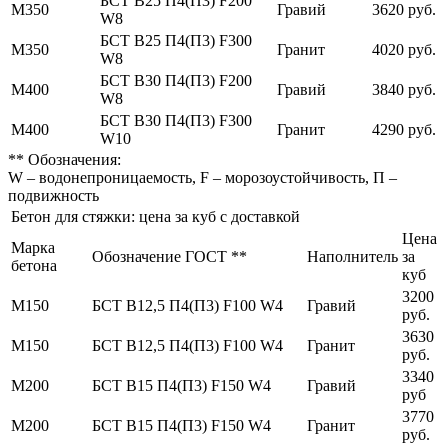
БСТ В25 П4(П3) F200
М350
Гравий
3620 руб.
W8
БСТ В25 П4(П3) F300
М350
Гранит
4020 руб.
W8
БСТ В30 П4(П3) F200
М400
Гравий
3840 руб.
W8
БСТ В30 П4(П3) F300
М400
Гранит
4290 руб.
W10
** Обозначения:
W – водонепроницаемость, F – морозоустойчивость, П –
подвижность
Бетон для стяжки: цена за куб с доставкой
Цена
Марка
Обозначение ГОСТ **
Наполнитель
за
бетона
куб
3200
М150
БСТ В12,5 П4(П3) F100 W4
Гравий
руб.
3630
М150
БСТ В12,5 П4(П3) F100 W4
Гранит
руб.
3340
М200
БСТ В15 П4(П3) F150 W4
Гравий
руб
3770
М200
БСТ В15 П4(П3) F150 W4
Гранит
руб.