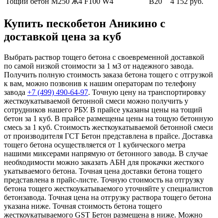
Тощий бетон М250
Ж4 F100 W4
В20
4 152 руб.
Купить пескобетон Аникино с
доставкой цена за куб
Выбрать раствор тощего бетона с своевременной доставкой
по самой низкой стоимости за 1 м3 от надежного завода.
Получить полную стоимость заказа бетона тощего с отгрузкой
к вам, можно позвонив к нашим операторам по телефону
завода
+7 (499)
490-64-97
. Точную цену на транспортировку
жесткоукатываемой бетонной смеси можно получить у
сотрудников нашего РБУ. В прайсе указаны цены на тощий
бетон за 1 куб. В прайсе размещены цены на тощую бетонную
смесь за 1 куб. Стоимость жесткоукатываемой бетонной смеси
от производителя ГСТ Бетон представлена в прайсе. Доставка
тощего бетона осуществляется от 1 кубического метра
нашими миксерами напрямую от бетонного завода. В случае
необходимости можно заказать АБН для прокачки жесткого
укатываемого бетона. Точная цена доставки бетона тощего
представлена в прайс-листе. Точную стоимость на отгрузку
бетона тощего жесткоукатываемого уточняйте у специалистов
бетонзавода. Точная цена на отгрузку раствора тощего бетона
указана ниже. Точная стоимость бетона тощего
жесткоукатываемого GST Бетон размещена в ниже. Можно