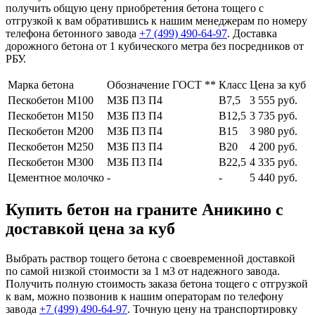
получить общую цену приобретения бетона тощего с
отгрузкой к вам обратившись к нашим менеджерам по номеру
телефона бетонного завода
+7 (499)
490-64-97
. Доставка
дорожного бетона от 1 кубического метра без посредников от
РБУ.
Марка бетона
Обозначение ГОСТ **
Класс
Цена за куб
Пескобетон М100
МЗБ П3 П4
В7,5
3 555 руб.
Пескобетон М150
МЗБ П3 П4
В12,5
3 735 руб.
Пескобетон М200
МЗБ П3 П4
В15
3 980 руб.
Пескобетон М250
МЗБ П3 П4
В20
4 200 руб.
Пескобетон М300
МЗБ П3 П4
В22,5
4 335 руб.
Цементное молочко
-
-
5 440 руб.
Купить бетон на граните Аникино с
доставкой цена за куб
Выбрать раствор тощего бетона с своевременной доставкой
по самой низкой стоимости за 1 м3 от надежного завода.
Получить полную стоимость заказа бетона тощего с отгрузкой
к вам, можно позвонив к нашим операторам по телефону
завода
+7 (499)
490-64-97
. Точную цену на транспортировку