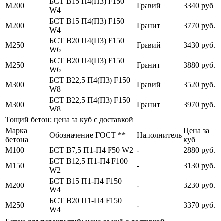
БСТ В15 П4(П3) F150
М200
Гравий
3340 руб
W4
БСТ В15 П4(П3) F150
М200
Гранит
3770 руб.
W4
БСТ В20 П4(П3) F150
М250
Гравий
3430 руб.
W6
БСТ В20 П4(П3) F150
М250
Гранит
3880 руб.
W6
БСТ В22,5 П4(П3) F150
М300
Гравий
3520 руб.
W8
БСТ В22,5 П4(П3) F150
М300
Гранит
3970 руб.
W8
Тощий бетон: цена за куб с доставкой
Марка
Цена за
Обозначение ГОСТ **
Наполнитель
бетона
куб
М100
БСТ В7,5 П1-П4 F50 W2
-
2880 руб.
БСТ В12,5 П1-П4 F100
М150
-
3130 руб.
W2
БСТ В15 П1-П4 F150
М200
-
3230 руб.
W4
БСТ В20 П1-П4 F150
М250
-
3370 руб.
W4