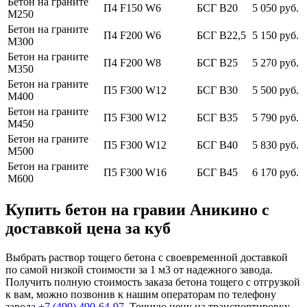
Бетон на граните
П4 F150 W6
БСГ В20
5 050 руб.
М250
Бетон на граните
П4 F200 W6
БСГ В22,5
5 150 руб.
М300
Бетон на граните
П4 F200 W8
БСГ В25
5 270 руб.
М350
Бетон на граните
П5 F300 W12
БСГ В30
5 500 руб.
М400
Бетон на граните
П5 F300 W12
БСГ В35
5 790 руб.
М450
Бетон на граните
П5 F300 W12
БСГ В40
5 830 руб.
М500
Бетон на граните
П5 F300 W16
БСГ В45
6 170 руб.
М600
Купить бетон на гравии Аникино с
доставкой цена за куб
Выбрать раствор тощего бетона с своевременной доставкой
по самой низкой стоимости за 1 м3 от надежного завода.
Получить полную стоимость заказа бетона тощего с отгрузкой
к вам, можно позвонив к нашим операторам по телефону
завода
+7 (499)
490-64-97
. Точную цену на транспортировку