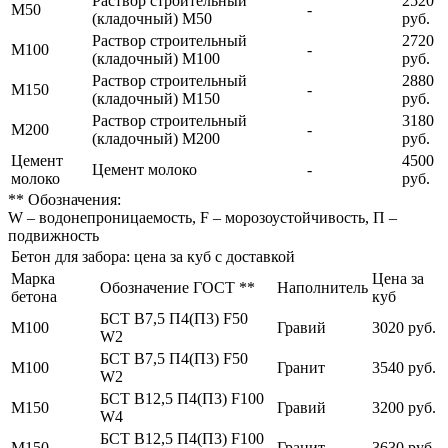
Раствор строительный
2520
М50
-
(кладочный) М50
руб.
Раствор строительный
2720
М100
-
(кладочный) М100
руб.
Раствор строительный
2880
М150
-
(кладочный) М150
руб.
Раствор строительный
3180
М200
-
(кладочный) М200
руб.
Цемент
4500
Цемент молоко
-
молоко
руб.
** Обозначения:
W – водонепроницаемость, F – морозоустойчивость, П –
подвижность
Бетон для забора: цена за куб с доставкой
Марка
Цена за
Обозначение ГОСТ **
Наполнитель
бетона
куб
БСТ В7,5 П4(П3) F50
М100
Гравий
3020 руб.
W2
БСТ В7,5 П4(П3) F50
М100
Гранит
3540 руб.
W2
БСТ В12,5 П4(П3) F100
М150
Гравий
3200 руб.
W4
БСТ В12,5 П4(П3) F100
М150
Гранит
3630 руб