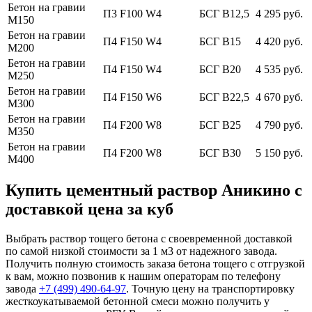
Бетон на гравии
П3 F100 W4
БСГ В12,5
4 295 руб.
М150
Бетон на гравии
П4 F150 W4
БСГ В15
4 420 руб.
М200
Бетон на гравии
П4 F150 W4
БСГ В20
4 535 руб.
М250
Бетон на гравии
П4 F150 W6
БСГ В22,5
4 670 руб.
М300
Бетон на гравии
П4 F200 W8
БСГ В25
4 790 руб.
М350
Бетон на гравии
П4 F200 W8
БСГ В30
5 150 руб.
М400
Купить цементный раствор Аникино с
доставкой цена за куб
Выбрать раствор тощего бетона с своевременной доставкой
по самой низкой стоимости за 1 м3 от надежного завода.
Получить полную стоимость заказа бетона тощего с отгрузкой
к вам, можно позвонив к нашим операторам по телефону
завода
+7 (499)
490-64-97
. Точную цену на транспортировку
жесткоукатываемой бетонной смеси можно получить у