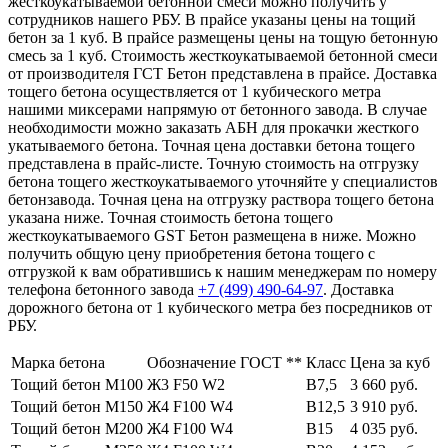
жесткоукатываемой бетонной смеси можно получить у
сотрудников нашего РБУ. В прайсе указаны цены на тощий
бетон за 1 куб. В прайсе размещены цены на тощую бетонную
смесь за 1 куб. Стоимость жесткоукатываемой бетонной смеси
от производителя ГСТ Бетон представлена в прайсе. Доставка
тощего бетона осуществляется от 1 кубического метра
нашими миксерами напрямую от бетонного завода. В случае
необходимости можно заказать АБН для прокачки жесткого
укатываемого бетона. Точная цена доставки бетона тощего
представлена в прайс-листе. Точную стоимость на отгрузку
бетона тощего жесткоукатываемого уточняйте у специалистов
бетонзавода. Точная цена на отгрузку раствора тощего бетона
указана ниже. Точная стоимость бетона тощего
жесткоукатываемого GST Бетон размещена в ниже. Можно
получить общую цену приобретения бетона тощего с
отгрузкой к вам обратившись к нашим менеджерам по номеру
телефона бетонного завода
+7 (499)
490-64-97
. Доставка
дорожного бетона от 1 кубического метра без посредников от
РБУ.
Марка бетона
Обозначение ГОСТ **
Класс
Цена за куб
Тощий бетон М100
Ж3 F50 W2
В7,5
3 660 руб.
Тощий бетон М150
Ж4 F100 W4
В12,5
3 910 руб.
Тощий бетон М200
Ж4 F100 W4
В15
4 035 руб.