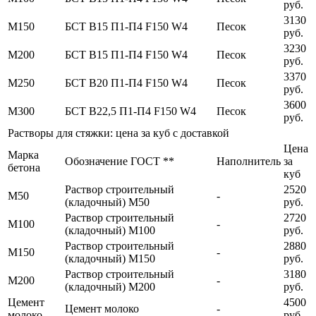
руб.
3130
М150
БСТ В15 П1-П4 F150 W4
Песок
руб.
3230
М200
БСТ В15 П1-П4 F150 W4
Песок
руб.
3370
М250
БСТ В20 П1-П4 F150 W4
Песок
руб.
3600
М300
БСТ В22,5 П1-П4 F150 W4
Песок
руб.
Растворы для стяжки: цена за куб с доставкой
Цена
Марка
Обозначение ГОСТ **
Наполнитель
за
бетона
куб
Раствор строительный
2520
М50
-
(кладочный) М50
руб.
Раствор строительный
2720
М100
-
(кладочный) М100
руб.
Раствор строительный
2880
М150
-
(кладочный) М150
руб.
Раствор строительный
3180
М200
-
(кладочный) М200
руб.
Цемент
4500
Цемент молоко
-
молоко
руб.