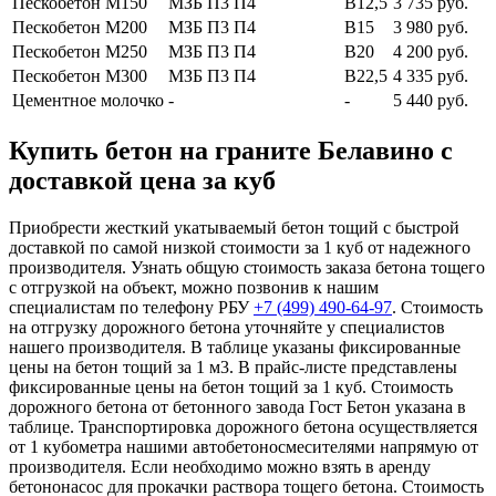
Пескобетон М150
МЗБ П3 П4
В12,5
3 735 руб.
Пескобетон М200
МЗБ П3 П4
В15
3 980 руб.
Пескобетон М250
МЗБ П3 П4
В20
4 200 руб.
Пескобетон М300
МЗБ П3 П4
В22,5
4 335 руб.
Цементное молочко
-
-
5 440 руб.
Купить бетон на граните Белавино с
доставкой цена за куб
Приобрести жесткий укатываемый бетон тощий с быстрой
доставкой по самой низкой стоимости за 1 куб от надежного
производителя. Узнать общую стоимость заказа бетона тощего
с отгрузкой на объект, можно позвонив к нашим
специалистам по телефону РБУ
+7 (499)
490-64-97
. Стоимость
на отгрузку дорожного бетона уточняйте у специалистов
нашего производителя. В таблице указаны фиксированные
цены на бетон тощий за 1 м3. В прайс-листе представлены
фиксированные цены на бетон тощий за 1 куб. Стоимость
дорожного бетона от бетонного завода Гост Бетон указана в
таблице. Транспортировка дорожного бетона осуществляется
от 1 кубометра нашими автобетоносмесителями напрямую от
производителя. Если необходимо можно взять в аренду
бетононасос для прокачки раствора тощего бетона. Стоимость