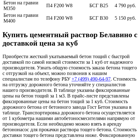
Бетон на гравии
П4 F200 W8
БСГ В25
4 790 руб.
М350
Бетон на гравии
П4 F200 W8
БСГ В30
5 150 руб.
М400
Купить цементный раствор Белавино с
доставкой цена за куб
Приобрести жесткий укатываемый бетон тощий с быстрой
доставкой по самой низкой стоимости за 1 куб от надежного
производителя. Узнать общую стоимость заказа бетона тощего
с отгрузкой на объект, можно позвонив к нашим
специалистам по телефону РБУ
+7 (499)
490-64-97
. Стоимость
на отгрузку дорожного бетона уточняйте у специалистов
нашего производителя. В таблице указаны фиксированные
цены на бетон тощий за 1 м3. В прайс-листе представлены
фиксированные цены на бетон тощий за 1 куб. Стоимость
дорожного бетона от бетонного завода Гост Бетон указана в
таблице. Транспортировка дорожного бетона осуществляется
от 1 кубометра нашими автобетоносмесителями напрямую от
производителя. Если необходимо можно взять в аренду
бетононасос для прокачки раствора тощего бетона. Стоимость
доставки тощего бетона представлена ниже. Фиксированную