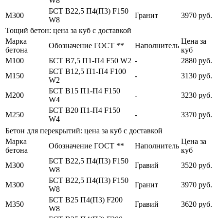
W8
БСТ В22,5 П4(П3) F150
М300
Гранит
3970 руб.
W8
Тощий бетон: цена за куб с доставкой
Марка
Цена за
Обозначение ГОСТ **
Наполнитель
бетона
куб
М100
БСТ В7,5 П1-П4 F50 W2
-
2880 руб.
БСТ В12,5 П1-П4 F100
М150
-
3130 руб.
W2
БСТ В15 П1-П4 F150
М200
-
3230 руб.
W4
БСТ В20 П1-П4 F150
М250
-
3370 руб.
W4
Бетон для перекрытий: цена за куб с доставкой
Марка
Цена за
Обозначение ГОСТ **
Наполнитель
бетона
куб
БСТ В22,5 П4(П3) F150
М300
Гравий
3520 руб.
W8
БСТ В22,5 П4(П3) F150
М300
Гранит
3970 руб.
W8
БСТ В25 П4(П3) F200
М350
Гравий
3620 руб.
W8