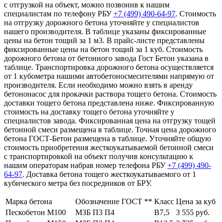
с отгрузкой на объект, можно позвонив к нашим
специалистам по телефону РБУ
+7 (499)
490-64-97
. Стоимость
на отгрузку дорожного бетона уточняйте у специалистов
нашего производителя. В таблице указаны фиксированные
цены на бетон тощий за 1 м3. В прайс-листе представлены
фиксированные цены на бетон тощий за 1 куб. Стоимость
дорожного бетона от бетонного завода Гост Бетон указана в
таблице. Транспортировка дорожного бетона осуществляется
от 1 кубометра нашими автобетоносмесителями напрямую от
производителя. Если необходимо можно взять в аренду
бетононасос для прокачки раствора тощего бетона. Стоимость
доставки тощего бетона представлена ниже. Фиксированную
стоимость на доставку тощего бетона уточняйте у
специалистов завода. Фиксированная цена на отгрузку тощей
бетонной смеси размещена в таблице. Точная цена дорожного
бетона ГОСТ-Бетон размещена в таблице. Уточняйте общую
стоимость приобретения жесткоукатываемой бетонной смеси
с транспортировкой на объект получив консультацию к
нашим операторам набрав номер телефона РБУ
+7 (499)
490-
64-97
. Доставка бетона тощего жесткоукатываемого от 1
кубического метра без посредников от БРУ.
Марка бетона
Обозначение ГОСТ **
Класс
Цена за куб
Пескобетон М100
МЗБ П3 П4
В7,5
3 555 руб.