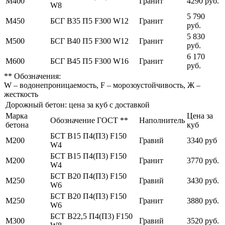
М400
Гранит
4290 руб.
W8
5 790
М450
БСГ В35 П5 F300 W12
Гранит
руб.
5 830
М500
БСГ В40 П5 F300 W12
Гранит
руб.
6 170
М600
БСГ В45 П5 F300 W16
Гранит
руб.
** Обозначения:
W – водонепроницаемость, F – морозоустойчивость, Ж –
жесткость
Дорожный бетон: цена за куб с доставкой
Марка
Цена за
Обозначение ГОСТ **
Наполнитель
бетона
куб
БСТ В15 П4(П3) F150
М200
Гравий
3340 руб
W4
БСТ В15 П4(П3) F150
М200
Гранит
3770 руб.
W4
БСТ В20 П4(П3) F150
М250
Гравий
3430 руб.
W6
БСТ В20 П4(П3) F150
М250
Гранит
3880 руб.
W6
БСТ В22,5 П4(П3) F150
М300
Гравий
3520 руб.