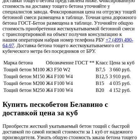
доставки тощего бетона представлена ниже. Фиксированную
стоимость на доставку тощего бетона уточняйте у
специалистов завода. Фиксированная цена на отгрузку тощей
бетонной смеси размещена в таблице. Точная цена дорожного
бетона ГОСТ-Бетон размещена в таблице. Уточняйте общую
стоимость приобретения жесткоукатываемой бетонной смеси
с транспортировкой на объект получив консультацию к
нашим операторам набрав номер телефона РБУ
+7 (499)
490-
64-97
. Доставка бетона тощего жесткоукатываемого от 1
кубического метра без посредников от БРУ.
Марка бетона
Обозначение ГОСТ **
Класс
Цена за куб
Тощий бетон М100
Ж3 F50 W2
В7,5
3 660 руб.
Тощий бетон М150
Ж4 F100 W4
В12,5
3 910 руб.
Тощий бетон М200
Ж4 F100 W4
В15
4 035 руб.
Тощий бетон М250
Ж4 F100 W4
В20
4 152 руб.
Купить пескобетон Белавино с
доставкой цена за куб
Приобрести жесткий укатываемый бетон тощий с быстрой
доставкой по самой низкой стоимости за 1 куб от надежного
производителя. Узнать общую стоимость заказа бетона тощего