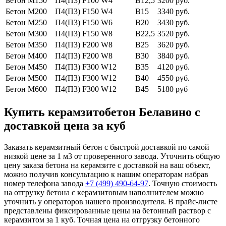
Бетон М150
П4(П3) F100 W4
В12,5
3200 руб.
Бетон М200
П4(П3) F150 W4
В15
3340 руб.
Бетон М250
П4(П3) F150 W6
В20
3430 руб.
Бетон М300
П4(П3) F150 W8
В22,5
3520 руб.
Бетон М350
П4(П3) F200 W8
В25
3620 руб.
Бетон М400
П4(П3) F200 W8
В30
3840 руб.
Бетон М450
П4(П3) F300 W12
В35
4120 руб.
Бетон М500
П4(П3) F300 W12
В40
4550 руб.
Бетон М600
П4(П3) F300 W12
В45
5180 руб
Купить керамзитобетон Белавино с
доставкой цена за куб
Заказать керамзитный бетон с быстрой доставкой по самой
низкой цене за 1 м3 от проверенного завода. Уточнить общую
цену заказа бетона на керамзите с доставкой на ваш объект,
можно получив консультацию к нашим операторам набрав
номер телефона завода
+7 (499)
490-64-97
. Точную стоимость
на отгрузку бетона с керамзитовым наполнителем можно
уточнить у операторов нашего производителя. В прайс-листе
представлены фиксированные цены на бетонный раствор с
керамзитом за 1 куб. Точная цена на отгрузку бетонного