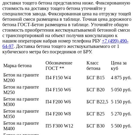
доставки тощего бетона представлена ниже. Фиксированную
стоимость на доставку тощего бетона уточняйте у
специалистов завода. Фиксированная цена на отгрузку тощей
бетонной смеси размещена в таблице. Точная цена дорожного
бетона ГОСТ-Бетон размещена в таблице. Уточняйте общую
стоимость приобретения жесткоукатываемой бетонной смеси
с транспортировкой на объект получив консультацию к
нашим операторам набрав номер телефона РБУ
+7 (499)
490-
64-97
. Доставка бетона тощего жесткоукатываемого от 1
кубического метра без посредников от БРУ.
Обозначение
Класс
Цена за
Марка бетона
ГОСТ **
бетона
куб
Бетон на граните
П4 F150 W4
БСГ В15
4 875 руб.
М200
Бетон на граните
П4 F150 W6
БСГ В20
5 050 руб.
М250
Бетон на граните
П4 F200 W6
БСГ В22,5
5 150 руб.
М300
Бетон на граните
П4 F200 W8
БСГ В25
5 270 руб.
М350
Бетон на граните
П5 F300 W12
БСГ В30
5 500 руб.
М400