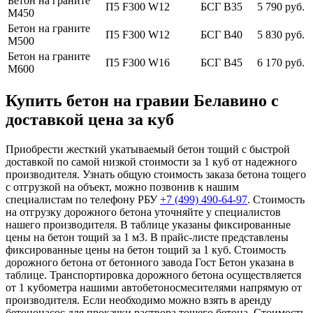
Бетон на граните
П5 F300 W12
БСГ В35
5 790 руб.
М450
Бетон на граните
П5 F300 W12
БСГ В40
5 830 руб.
М500
Бетон на граните
П5 F300 W16
БСГ В45
6 170 руб.
М600
Купить бетон на гравии Белавино с
доставкой цена за куб
Приобрести жесткий укатываемый бетон тощий с быстрой
доставкой по самой низкой стоимости за 1 куб от надежного
производителя. Узнать общую стоимость заказа бетона тощего
с отгрузкой на объект, можно позвонив к нашим
специалистам по телефону РБУ
+7 (499)
490-64-97
. Стоимость
на отгрузку дорожного бетона уточняйте у специалистов
нашего производителя. В таблице указаны фиксированные
цены на бетон тощий за 1 м3. В прайс-листе представлены
фиксированные цены на бетон тощий за 1 куб. Стоимость
дорожного бетона от бетонного завода Гост Бетон указана в
таблице. Транспортировка дорожного бетона осуществляется
от 1 кубометра нашими автобетоносмесителями напрямую от
производителя. Если необходимо можно взять в аренду
бетононасос для прокачки раствора тощего бетона. Стоимость