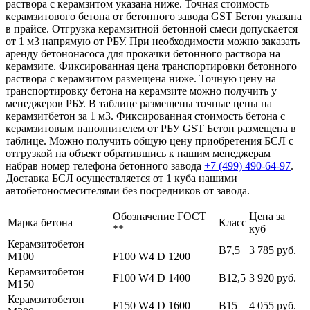
раствора с керамзитом указана ниже. Точная стоимость
керамзитового бетона от бетонного завода GST Бетон указана
в прайсе. Отгрузка керамзитной бетонной смеси допускается
от 1 м3 напрямую от РБУ. При необходимости можно заказать
аренду бетононасоса для прокачки бетонного раствора на
керамзите. Фиксированная цена транспортировки бетонного
раствора с керамзитом размещена ниже. Точную цену на
транспортировку бетона на керамзите можно получить у
менеджеров РБУ. В таблице размещены точные цены на
керамзитбетон за 1 м3. Фиксированная стоимость бетона с
керамзитовым наполнителем от РБУ GST Бетон размещена в
таблице. Можно получить общую цену приобретения БСЛ с
отгрузкой на объект обратившись к нашим менеджерам
набрав номер телефона бетонного завода
+7 (499)
490-64-97
.
Доставка БСЛ осуществляется от 1 куба нашими
автобетоносмесителями без посредников от завода.
Обозначение ГОСТ
Цена за
Марка бетона
Класс
**
куб
Керамзитобетон
В7,5
3 785 руб.
М100
F100 W4 D 1200
Керамзитобетон
F100 W4 D 1400
В12,5
3 920 руб.
М150
Керамзитобетон
F150 W4 D 1600
В15
4 055 руб.