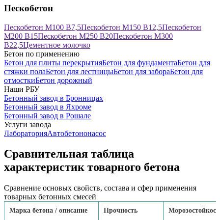
Пескобетон
Пескобетон М100 В7,5
Пескобетон М150 В12,5
Пескобетон
М200 В15
Пескобетон М250 В20
Пескобетон М300
В22,5
Цементное молочко
Бетон по применению
Бетон для плиты перекрытия
Бетон для фундамента
Бетон для
стяжки пола
Бетон для лестницы
Бетон для забора
Бетон для
отмостки
Бетон дорожный
Наши РБУ
Бетонный завод в Бронницах
Бетонный завод в Яхроме
Бетонный завод в Рошале
Услуги завода
Лаборатория
Автобетононасос
Сравнительная таблица
характеристик товарного бетона
Сравнение основых свойств, состава и сфер применения
товарных бетонных смесей
Марка бетона / описание
Прочность
Морозостойкост