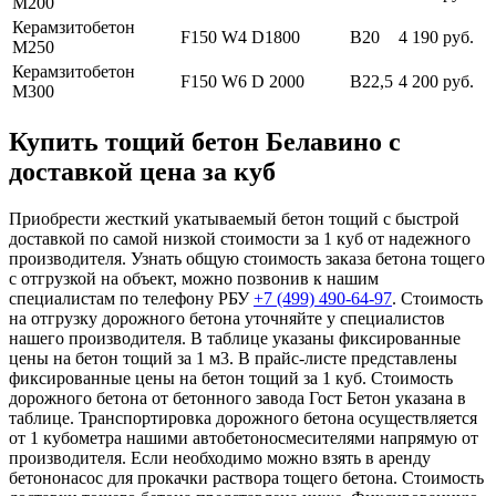
М200
Керамзитобетон
F150 W4 D1800
В20
4 190 руб.
М250
Керамзитобетон
F150 W6 D 2000
В22,5
4 200 руб.
М300
Купить тощий бетон Белавино с
доставкой цена за куб
Приобрести жесткий укатываемый бетон тощий с быстрой
доставкой по самой низкой стоимости за 1 куб от надежного
производителя. Узнать общую стоимость заказа бетона тощего
с отгрузкой на объект, можно позвонив к нашим
специалистам по телефону РБУ
+7 (499)
490-64-97
. Стоимость
на отгрузку дорожного бетона уточняйте у специалистов
нашего производителя. В таблице указаны фиксированные
цены на бетон тощий за 1 м3. В прайс-листе представлены
фиксированные цены на бетон тощий за 1 куб. Стоимость
дорожного бетона от бетонного завода Гост Бетон указана в
таблице. Транспортировка дорожного бетона осуществляется
от 1 кубометра нашими автобетоносмесителями напрямую от
производителя. Если необходимо можно взять в аренду
бетононасос для прокачки раствора тощего бетона. Стоимость