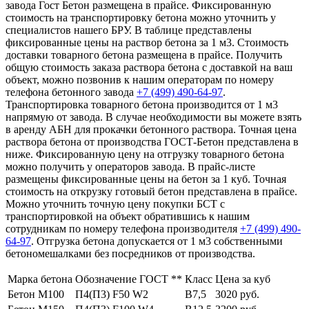
завода Гост Бетон размещена в прайсе. Фиксированную
стоимость на транспортировку бетона можно уточнить у
специалистов нашего БРУ. В таблице представлены
фиксированные цены на раствор бетона за 1 м3. Стоимость
доставки товарного бетона размещена в прайсе. Получить
общую стоимость заказа раствора бетона с доставкой на ваш
объект, можно позвонив к нашим операторам по номеру
телефона бетонного завода
+7 (499)
490-64-97
.
Транспортировка товарного бетона производится от 1 м3
напрямую от завода. В случае необходимости вы можете взять
в аренду АБН для прокачки бетонного раствора. Точная цена
раствора бетона от производства ГОСТ-Бетон представлена в
ниже. Фиксированную цену на отгрузку товарного бетона
можно получить у операторов завода. В прайс-листе
размещены фиксированные цены на бетон за 1 куб. Точная
стоимость на открузку готовый бетон представлена в прайсе.
Можно уточнить точную цену покупки БСТ с
транспортировкой на объект обратившись к нашим
сотрудникам по номеру телефона производителя
+7 (499)
490-
64-97
. Отгрузка бетона допускается от 1 м3 собственными
бетономешалками без посредников от производства.
Марка бетона
Обозначение ГОСТ **
Класс
Цена за куб
Бетон М100
П4(П3) F50 W2
В7,5
3020 руб.