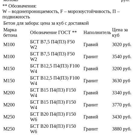
** Обозначения:
W – водонепроницаемость, F – морозоустойчивость, П –
подвижность
Бетон для забора: цена за куб с доставкой
Марка
Цена за
Обозначение ГОСТ **
Наполнитель
бетона
куб
БСТ В7,5 П4(П3) F50
М100
Гравий
3020 руб.
W2
БСТ В7,5 П4(П3) F50
М100
Гранит
3540 руб.
W2
БСТ В12,5 П4(П3) F100
М150
Гравий
3200 руб.
W4
БСТ В12,5 П4(П3) F100
М150
Гранит
3630 руб
W4
БСТ В15 П4(П3) F150
М200
Гравий
3340 руб.
W4
БСТ В15 П4(П3) F150
М200
Гранит
3770 руб.
W4
БСТ В20 П4(П3) F150
М250
Гравий
3430 руб.
W6
БСТ В20 П4(П3) F150
М250
Гранит
3880 руб.
W6