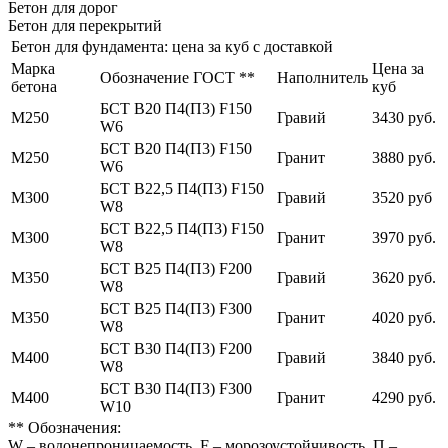
Бетон для дорог
Бетон для перекрытий
Бетон для фундамента: цена за куб с доставкой
Марка
Цена за
Обозначение ГОСТ **
Наполнитель
бетона
куб
БСТ В20 П4(П3) F150
М250
Гравий
3430 руб.
W6
БСТ В20 П4(П3) F150
М250
Гранит
3880 руб.
W6
БСТ В22,5 П4(П3) F150
М300
Гравий
3520 руб
W8
БСТ В22,5 П4(П3) F150
М300
Гранит
3970 руб.
W8
БСТ В25 П4(П3) F200
М350
Гравий
3620 руб.
W8
БСТ В25 П4(П3) F300
М350
Гранит
4020 руб.
W8
БСТ В30 П4(П3) F200
М400
Гравий
3840 руб.
W8
БСТ В30 П4(П3) F300
М400
Гранит
4290 руб.
W10
** Обозначения:
W – водонепроницаемость, F – морозоустойчивость, П –