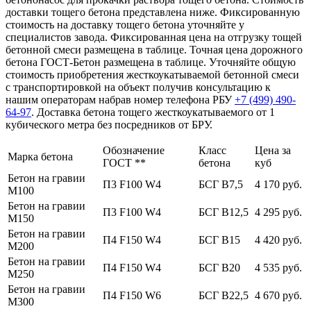
доставки тощего бетона представлена ниже. Фиксированную
стоимость на доставку тощего бетона уточняйте у
специалистов завода. Фиксированная цена на отгрузку тощей
бетонной смеси размещена в таблице. Точная цена дорожного
бетона ГОСТ-Бетон размещена в таблице. Уточняйте общую
стоимость приобретения жесткоукатываемой бетонной смеси
с транспортировкой на объект получив консультацию к
нашим операторам набрав номер телефона РБУ
+7 (499)
490-
64-97
. Доставка бетона тощего жесткоукатываемого от 1
кубического метра без посредников от БРУ.
Обозначение
Класс
Цена за
Марка бетона
ГОСТ **
бетона
куб
Бетон на гравии
П3 F100 W4
БСГ В7,5
4 170 руб.
М100
Бетон на гравии
П3 F100 W4
БСГ В12,5
4 295 руб.
М150
Бетон на гравии
П4 F150 W4
БСГ В15
4 420 руб.
М200
Бетон на гравии
П4 F150 W4
БСГ В20
4 535 руб.
М250
Бетон на гравии
П4 F150 W6
БСГ В22,5
4 670 руб.
М300