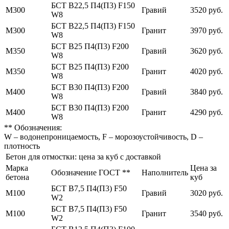
БСТ В22,5 П4(П3) F150
М300
Гравий
3520 руб.
W8
БСТ В22,5 П4(П3) F150
М300
Гранит
3970 руб.
W8
БСТ В25 П4(П3) F200
М350
Гравий
3620 руб.
W8
БСТ В25 П4(П3) F200
М350
Гранит
4020 руб.
W8
БСТ В30 П4(П3) F200
М400
Гравий
3840 руб.
W8
БСТ В30 П4(П3) F200
М400
Гранит
4290 руб.
W8
** Обозначения:
W – водонепроницаемость, F – морозоустойчивость, D –
плотность
Бетон для отмостки: цена за куб с доставкой
Марка
Цена за
Обозначение ГОСТ **
Наполнитель
бетона
куб
БСТ В7,5 П4(П3) F50
М100
Гравий
3020 руб.
W2
БСТ В7,5 П4(П3) F50
М100
Гранит
3540 руб.
W2