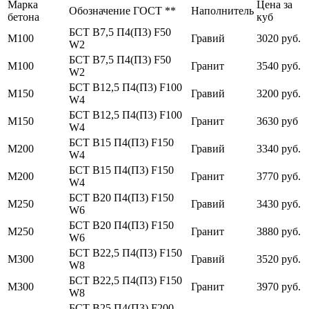
Марка
Цена за
Обозначение ГОСТ **
Наполнитель
бетона
куб
БСТ В7,5 П4(П3) F50
М100
Гравий
3020 руб.
W2
БСТ В7,5 П4(П3) F50
М100
Гранит
3540 руб.
W2
БСТ В12,5 П4(П3) F100
М150
Гравий
3200 руб.
W4
БСТ В12,5 П4(П3) F100
М150
Гранит
3630 руб
W4
БСТ В15 П4(П3) F150
М200
Гравий
3340 руб.
W4
БСТ В15 П4(П3) F150
М200
Гранит
3770 руб.
W4
БСТ В20 П4(П3) F150
М250
Гравий
3430 руб.
W6
БСТ В20 П4(П3) F150
М250
Гранит
3880 руб.
W6
БСТ В22,5 П4(П3) F150
М300
Гравий
3520 руб.
W8
БСТ В22,5 П4(П3) F150
М300
Гранит
3970 руб.
W8
БСТ В25 П4(П3) F200