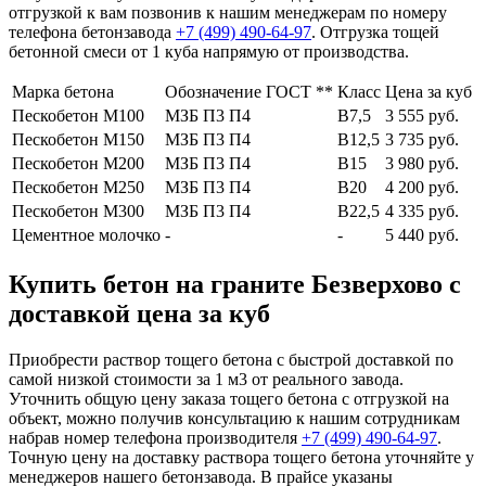
отгрузкой к вам позвонив к нашим менеджерам по номеру
телефона бетонзавода
+7 (499)
490-64-97
. Отгрузка тощей
бетонной смеси от 1 куба напрямую от производства.
Марка бетона
Обозначение ГОСТ **
Класс
Цена за куб
Пескобетон М100
МЗБ П3 П4
В7,5
3 555 руб.
Пескобетон М150
МЗБ П3 П4
В12,5
3 735 руб.
Пескобетон М200
МЗБ П3 П4
В15
3 980 руб.
Пескобетон М250
МЗБ П3 П4
В20
4 200 руб.
Пескобетон М300
МЗБ П3 П4
В22,5
4 335 руб.
Цементное молочко
-
-
5 440 руб.
Купить бетон на граните Безверхово с
доставкой цена за куб
Приобрести раствор тощего бетона с быстрой доставкой по
самой низкой стоимости за 1 м3 от реального завода.
Уточнить общую цену заказа тощего бетона с отгрузкой на
объект, можно получив консультацию к нашим сотрудникам
набрав номер телефона производителя
+7 (499)
490-64-97
.
Точную цену на доставку раствора тощего бетона уточняйте у
менеджеров нашего бетонзавода. В прайсе указаны