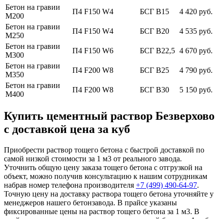
Бетон на гравии
П4 F150 W4
БСГ В15
4 420 руб.
М200
Бетон на гравии
П4 F150 W4
БСГ В20
4 535 руб.
М250
Бетон на гравии
П4 F150 W6
БСГ В22,5
4 670 руб.
М300
Бетон на гравии
П4 F200 W8
БСГ В25
4 790 руб.
М350
Бетон на гравии
П4 F200 W8
БСГ В30
5 150 руб.
М400
Купить цементный раствор Безверхово
с доставкой цена за куб
Приобрести раствор тощего бетона с быстрой доставкой по
самой низкой стоимости за 1 м3 от реального завода.
Уточнить общую цену заказа тощего бетона с отгрузкой на
объект, можно получив консультацию к нашим сотрудникам
набрав номер телефона производителя
+7 (499)
490-64-97
.
Точную цену на доставку раствора тощего бетона уточняйте у
менеджеров нашего бетонзавода. В прайсе указаны
фиксированные цены на раствор тощего бетона за 1 м3. В