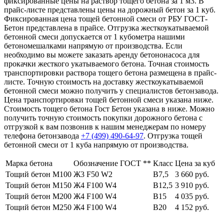
фиксированные цены на раствор тощего бетона за 1 м3. В
прайс-листе представлены цены на дорожный бетон за 1 куб.
Фиксированная цена тощей бетонной смеси от РБУ ГОСТ-
Бетон представлена в прайсе. Отгрузка жесткоукатываемой
бетонной смеси допускается от 1 кубометра нашими
бетономешалками напрямую от производства. Если
необходимо вы можете заказать аренду бетононасоса для
прокачки жесткого укатываемого бетона. Точная стоимость
транспортировки раствора тощего бетона размещена в прайс-
листе. Точную стоимость на доставку жесткоукатываемой
бетонной смеси можно получить у специалистов бетонзавода.
Цена транспортировки тощей бетонной смеси указана ниже.
Стоимость тощего бетона Гост Бетон указана в ниже. Можно
получить точную стоимость покупки дорожного бетона с
отгрузкой к вам позвонив к нашим менеджерам по номеру
телефона бетонзавода
+7 (499)
490-64-97
. Отгрузка тощей
бетонной смеси от 1 куба напрямую от производства.
Марка бетона
Обозначение ГОСТ **
Класс
Цена за куб
Тощий бетон М100
Ж3 F50 W2
В7,5
3 660 руб.
Тощий бетон М150
Ж4 F100 W4
В12,5
3 910 руб.
Тощий бетон М200
Ж4 F100 W4
В15
4 035 руб.
Тощий бетон М250
Ж4 F100 W4
В20
4 152 руб.