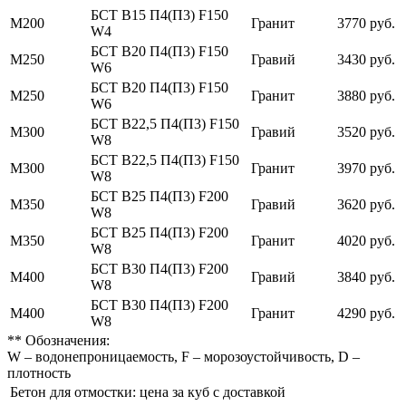
БСТ В15 П4(П3) F150
М200
Гранит
3770 руб.
W4
БСТ В20 П4(П3) F150
М250
Гравий
3430 руб.
W6
БСТ В20 П4(П3) F150
М250
Гранит
3880 руб.
W6
БСТ В22,5 П4(П3) F150
М300
Гравий
3520 руб.
W8
БСТ В22,5 П4(П3) F150
М300
Гранит
3970 руб.
W8
БСТ В25 П4(П3) F200
М350
Гравий
3620 руб.
W8
БСТ В25 П4(П3) F200
М350
Гранит
4020 руб.
W8
БСТ В30 П4(П3) F200
М400
Гравий
3840 руб.
W8
БСТ В30 П4(П3) F200
М400
Гранит
4290 руб.
W8
** Обозначения:
W – водонепроницаемость, F – морозоустойчивость, D –
плотность
Бетон для отмостки: цена за куб с доставкой