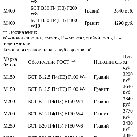
W8
БСТ В30 П4(П3) F200
М400
Гравий
3840 руб.
W8
БСТ В30 П4(П3) F300
М400
Гранит
4290 руб.
W10
** Обозначения:
W – водонепроницаемость, F – морозоустойчивость, П –
подвижность
Бетон для стяжки: цена за куб с доставкой
Цена
Марка
Обозначение ГОСТ **
Наполнитель
за
бетона
куб
3200
М150
БСТ В12,5 П4(П3) F100 W4
Гравий
руб.
3630
М150
БСТ В12,5 П4(П3) F100 W4
Гранит
руб.
3340
М200
БСТ В15 П4(П3) F150 W4
Гравий
руб
3770
М200
БСТ В15 П4(П3) F150 W4
Гранит
руб.
3430
М250
БСТ В20 П4(П3) F150 W6
Гравий
руб
3880