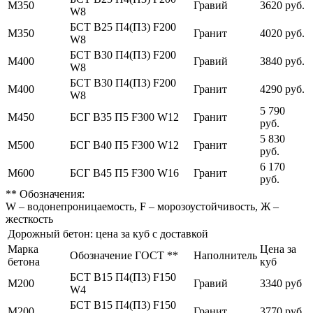
М350
Гравий
3620 руб.
W8
БСТ В25 П4(П3) F200
М350
Гранит
4020 руб.
W8
БСТ В30 П4(П3) F200
М400
Гравий
3840 руб.
W8
БСТ В30 П4(П3) F200
М400
Гранит
4290 руб.
W8
5 790
М450
БСГ В35 П5 F300 W12
Гранит
руб.
5 830
М500
БСГ В40 П5 F300 W12
Гранит
руб.
6 170
М600
БСГ В45 П5 F300 W16
Гранит
руб.
** Обозначения:
W – водонепроницаемость, F – морозоустойчивость, Ж –
жесткость
Дорожный бетон: цена за куб с доставкой
Марка
Цена за
Обозначение ГОСТ **
Наполнитель
бетона
куб
БСТ В15 П4(П3) F150
М200
Гравий
3340 руб
W4
БСТ В15 П4(П3) F150
М200
Гранит
3770 руб.