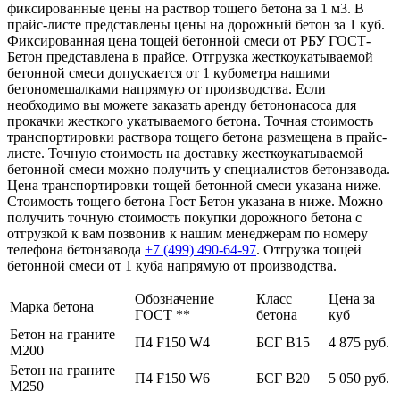
фиксированные цены на раствор тощего бетона за 1 м3. В
прайс-листе представлены цены на дорожный бетон за 1 куб.
Фиксированная цена тощей бетонной смеси от РБУ ГОСТ-
Бетон представлена в прайсе. Отгрузка жесткоукатываемой
бетонной смеси допускается от 1 кубометра нашими
бетономешалками напрямую от производства. Если
необходимо вы можете заказать аренду бетононасоса для
прокачки жесткого укатываемого бетона. Точная стоимость
транспортировки раствора тощего бетона размещена в прайс-
листе. Точную стоимость на доставку жесткоукатываемой
бетонной смеси можно получить у специалистов бетонзавода.
Цена транспортировки тощей бетонной смеси указана ниже.
Стоимость тощего бетона Гост Бетон указана в ниже. Можно
получить точную стоимость покупки дорожного бетона с
отгрузкой к вам позвонив к нашим менеджерам по номеру
телефона бетонзавода
+7 (499)
490-64-97
. Отгрузка тощей
бетонной смеси от 1 куба напрямую от производства.
Обозначение
Класс
Цена за
Марка бетона
ГОСТ **
бетона
куб
Бетон на граните
П4 F150 W4
БСГ В15
4 875 руб.
М200
Бетон на граните
П4 F150 W6
БСГ В20
5 050 руб.
М250