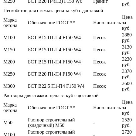
М250
БСТ В20 П4(П3) F150 W6
Гранит
руб.
Пескобетон для стяжки: цена за куб с доставкой
Цена
Марка
Обозначение ГОСТ **
Наполнитель
за
бетона
куб
2880
М100
БСТ В15 П1-П4 F150 W4
Песок
руб.
3130
М150
БСТ В15 П1-П4 F150 W4
Песок
руб.
3230
М200
БСТ В15 П1-П4 F150 W4
Песок
руб.
3370
М250
БСТ В20 П1-П4 F150 W4
Песок
руб.
3600
М300
БСТ В22,5 П1-П4 F150 W4
Песок
руб.
Растворы для стяжки: цена за куб с доставкой
Цена
Марка
Обозначение ГОСТ **
Наполнитель
за
бетона
куб
Раствор строительный
2520
М50
-
(кладочный) М50
руб.
Раствор строительный
2720
М100
-