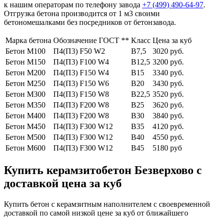
к нашим операторам по телефону завода
+7 (499)
490-64-97
.
Отгрузка бетона производится от 1 м3 своими
бетономешалками без посредников от бетонзавода.
Марка бетона
Обозначение ГОСТ **
Класс
Цена за куб
Бетон М100
П4(П3) F50 W2
В7,5
3020 руб.
Бетон М150
П4(П3) F100 W4
В12,5
3200 руб.
Бетон М200
П4(П3) F150 W4
В15
3340 руб.
Бетон М250
П4(П3) F150 W6
В20
3430 руб.
Бетон М300
П4(П3) F150 W8
В22,5
3520 руб.
Бетон М350
П4(П3) F200 W8
В25
3620 руб.
Бетон М400
П4(П3) F200 W8
В30
3840 руб.
Бетон М450
П4(П3) F300 W12
В35
4120 руб.
Бетон М500
П4(П3) F300 W12
В40
4550 руб.
Бетон М600
П4(П3) F300 W12
В45
5180 руб
Купить керамзитобетон Безверхово с
доставкой цена за куб
Купить бетон с керамзитным наполнителем с своевременной
доставкой по самой низкой цене за куб от ближайшего