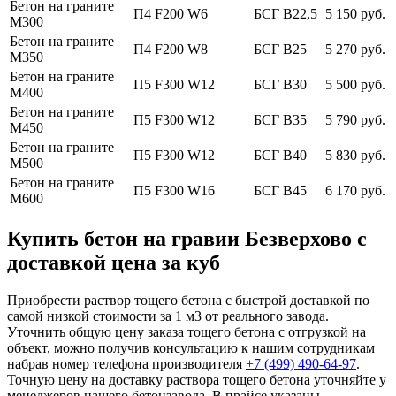
Бетон на граните
П4 F200 W6
БСГ В22,5
5 150 руб.
М300
Бетон на граните
П4 F200 W8
БСГ В25
5 270 руб.
М350
Бетон на граните
П5 F300 W12
БСГ В30
5 500 руб.
М400
Бетон на граните
П5 F300 W12
БСГ В35
5 790 руб.
М450
Бетон на граните
П5 F300 W12
БСГ В40
5 830 руб.
М500
Бетон на граните
П5 F300 W16
БСГ В45
6 170 руб.
М600
Купить бетон на гравии Безверхово с
доставкой цена за куб
Приобрести раствор тощего бетона с быстрой доставкой по
самой низкой стоимости за 1 м3 от реального завода.
Уточнить общую цену заказа тощего бетона с отгрузкой на
объект, можно получив консультацию к нашим сотрудникам
набрав номер телефона производителя
+7 (499)
490-64-97
.
Точную цену на доставку раствора тощего бетона уточняйте у
менеджеров нашего бетонзавода. В прайсе указаны