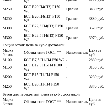
W4
БСТ В20 П4(П3) F150
М250
Гравий
3430 руб.
W6
БСТ В20 П4(П3) F150
М250
Гранит
3880 руб.
W6
БСТ В22,5 П4(П3) F150
М300
Гравий
3520 руб.
W8
БСТ В22,5 П4(П3) F150
М300
Гранит
3970 руб.
W8
Тощий бетон: цена за куб с доставкой
Марка
Цена за
Обозначение ГОСТ **
Наполнитель
бетона
куб
М100
БСТ В7,5 П1-П4 F50 W2
-
2880 руб.
БСТ В12,5 П1-П4 F100
М150
-
3130 руб.
W2
БСТ В15 П1-П4 F150
М200
-
3230 руб.
W4
БСТ В20 П1-П4 F150
М250
-
3370 руб.
W4
Бетон для перекрытий: цена за куб с доставкой
Марка
Цена за
Обозначение ГОСТ **
Наполнитель
бетона
куб