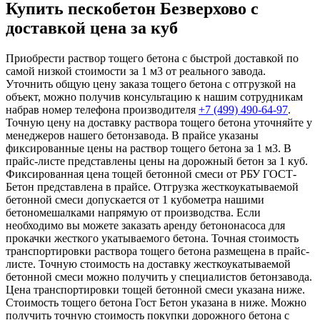
Купить пескобетон Безверхово с
доставкой цена за куб
Приобрести раствор тощего бетона с быстрой доставкой по
самой низкой стоимости за 1 м3 от реального завода.
Уточнить общую цену заказа тощего бетона с отгрузкой на
объект, можно получив консультацию к нашим сотрудникам
набрав номер телефона производителя
+7 (499)
490-64-97
.
Точную цену на доставку раствора тощего бетона уточняйте у
менеджеров нашего бетонзавода. В прайсе указаны
фиксированные цены на раствор тощего бетона за 1 м3. В
прайс-листе представлены цены на дорожный бетон за 1 куб.
Фиксированная цена тощей бетонной смеси от РБУ ГОСТ-
Бетон представлена в прайсе. Отгрузка жесткоукатываемой
бетонной смеси допускается от 1 кубометра нашими
бетономешалками напрямую от производства. Если
необходимо вы можете заказать аренду бетононасоса для
прокачки жесткого укатываемого бетона. Точная стоимость
транспортировки раствора тощего бетона размещена в прайс-
листе. Точную стоимость на доставку жесткоукатываемой
бетонной смеси можно получить у специалистов бетонзавода.
Цена транспортировки тощей бетонной смеси указана ниже.
Стоимость тощего бетона Гост Бетон указана в ниже. Можно
получить точную стоимость покупки дорожного бетона с