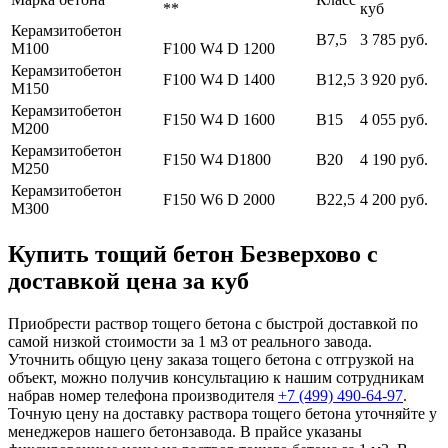
**
куб
Керамзитобетон
В7,5
3 785 руб.
М100
F100 W4 D 1200
Керамзитобетон
F100 W4 D 1400
В12,5
3 920 руб.
М150
Керамзитобетон
F150 W4 D 1600
В15
4 055 руб.
М200
Керамзитобетон
F150 W4 D1800
В20
4 190 руб.
М250
Керамзитобетон
F150 W6 D 2000
В22,5
4 200 руб.
М300
Купить тощий бетон Безверхово с
доставкой цена за куб
Приобрести раствор тощего бетона с быстрой доставкой по
самой низкой стоимости за 1 м3 от реального завода.
Уточнить общую цену заказа тощего бетона с отгрузкой на
объект, можно получив консультацию к нашим сотрудникам
набрав номер телефона производителя
+7 (499)
490-64-97
.
Точную цену на доставку раствора тощего бетона уточняйте у
менеджеров нашего бетонзавода. В прайсе указаны