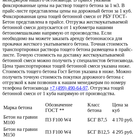
фиксированные цены на раствор тощего бетона за 1 м3. В
прайс-листе представлены цены на дорожный бетон за 1 куб.
Фиксированная цена тощей бетонной смеси от РБУ ГОСТ-
Бетон представлена в прайсе. Отгрузка жесткоукатываемой
бетонной смеси допускается от 1 кубометра нашими
бетономешалками напрямую от производства. Если
необходимо вы можете заказать аренду бетононасоса для
прокачки жесткого укатываемого бетона. Точная стоимость
транспортировки раствора тощего бетона размещена в прайс-
листе. Точную стоимость на доставку жесткоукатываемой
бетонной смеси можно получить у специалистов бетонзавода.
Цена транспортировки тощей бетонной смеси указана ниже.
Стоимость тощего бетона Гост Бетон указана в ниже. Можно
получить точную стоимость покупки дорожного бетона с
отгрузкой к вам позвонив к нашим менеджерам по номеру
телефона бетонзавода
+7 (499)
490-64-97
. Отгрузка тощей
бетонной смеси от 1 куба напрямую от производства.
Обозначение
Класс
Цена за
Марка бетона
ГОСТ **
бетона
куб
Бетон на гравии
П3 F100 W4
БСГ В7,5
4 170 руб.
М100
Бетон на гравии
П3 F100 W4
БСГ В12,5
4 295 руб.
М150