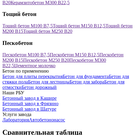
В20
Керамзитобетон М300 В22,5
Тощий бетон
Тощий бетон М100 В7,5
Тощий бетон М150 В12,5
Тощий бетон
М200 В15
Тощий бетон М250 В20
Пескобетон
Пескобетон М100 В7,5
Пескобетон М150 В12,5
Пескобетон
М200 В15
Пескобетон М250 В20
Пескобетон М300
В22,5
Цементное молочко
Бетон по применению
Бетон для плиты перекрытия
Бетон для фундамента
Бетон для
стяжки пола
Бетон для лестницы
Бетон для забора
Бетон для
отмостки
Бетон дорожный
Наши РБУ
Бетонный завод в Кашире
Бетонный завод в Фрязино
Бетонный завод в Шатуре
Услуги завода
Лаборатория
Автобетононасос
Сравнительная таблица