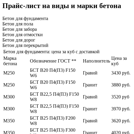
Прайс-лист на виды и марки бетона
Бетон для фундамента
Бетон для пола
Бетон для забора
Бетон для отмостки
Бетон для дорог
Бетон для перекрытий
Бетон для фундамента: цена за куб с доставкой
Марка
Цена за
Обозначение ГОСТ **
Наполнитель
бетона
куб
БСТ В20 П4(П3) F150
М250
Гравий
3430 руб.
W6
БСТ В20 П4(П3) F150
М250
Гранит
3880 руб.
W6
БСТ В22,5 П4(П3) F150
М300
Гравий
3520 руб
W8
БСТ В22,5 П4(П3) F150
М300
Гранит
3970 руб.
W8
БСТ В25 П4(П3) F200
М350
Гравий
3620 руб.
W8
БСТ В25 П4(П3) F300
М350
Гранит
4020 руб.