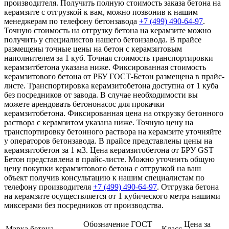
производителя. Получить полную стоимость заказа бетона на
керамзите с отгрузкой к вам, можно позвонив к нашим
менеджерам по телефону бетонзавода
+7 (499)
490-64-97
.
Точную стоимость на отгрузку бетона на керамзите можно
получить у специалистов нашего бетонзавода. В прайсе
размещены точные цены на бетон с керамзитовым
наполнителем за 1 куб. Точная стоимость транспортировки
керамзитбетона указана ниже. Фиксированная стоимость
керамзитового бетона от РБУ ГОСТ-Бетон размещена в прайс-
листе. Транспортировка керамзитобетона доступна от 1 куба
без посредников от завода. В случае необходимости вы
можете арендовать бетононасос для прокачки
керамзитобетона. Фиксированная цена на открузку бетонного
раствора с керамзитом указана ниже. Точную цену на
транспортировку бетонного раствора на керамзите уточняйте
у операторов бетонзавода. В прайсе представлены цены на
керамзитобетон за 1 м3. Цена керамзитобетона от БРУ GST
Бетон представлена в прайс-листе. Можно уточнить общую
цену покупки керамзитового бетона с отгрузкой на ваш
объект получив консультацию к нашим специалистам по
телефону производителя
+7 (499)
490-64-97
. Отгрузка бетона
на керамзите осуществляется от 1 кубического метра нашими
миксерами без посредников от производства.
Обозначение ГОСТ
Цена за
Марка бетона
Класс