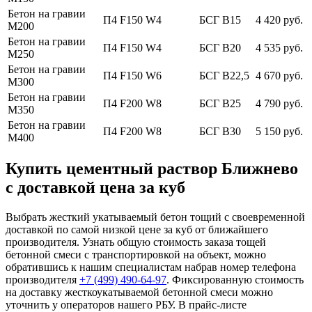
Бетон на гравии
П4 F150 W4
БСГ В15
4 420 руб.
М200
Бетон на гравии
П4 F150 W4
БСГ В20
4 535 руб.
М250
Бетон на гравии
П4 F150 W6
БСГ В22,5
4 670 руб.
М300
Бетон на гравии
П4 F200 W8
БСГ В25
4 790 руб.
М350
Бетон на гравии
П4 F200 W8
БСГ В30
5 150 руб.
М400
Купить цементный раствор Ближнево
с доставкой цена за куб
Выбрать жесткий укатываемый бетон тощий с своевременной
доставкой по самой низкой цене за куб от ближайшего
производителя. Узнать общую стоимость заказа тощей
бетонной смеси с транспортировкой на объект, можно
обратившись к нашим специалистам набрав номер телефона
производителя
+7 (499)
490-64-97
. Фиксированную стоимость
на доставку жесткоукатываемой бетонной смеси можно
уточнить у операторов нашего РБУ. В прайс-листе