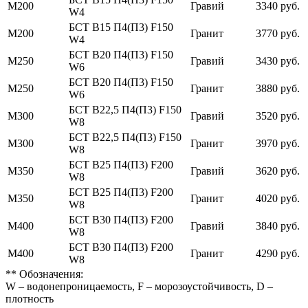
М200
Гравий
3340 руб.
W4
БСТ В15 П4(П3) F150
М200
Гранит
3770 руб.
W4
БСТ В20 П4(П3) F150
М250
Гравий
3430 руб.
W6
БСТ В20 П4(П3) F150
М250
Гранит
3880 руб.
W6
БСТ В22,5 П4(П3) F150
М300
Гравий
3520 руб.
W8
БСТ В22,5 П4(П3) F150
М300
Гранит
3970 руб.
W8
БСТ В25 П4(П3) F200
М350
Гравий
3620 руб.
W8
БСТ В25 П4(П3) F200
М350
Гранит
4020 руб.
W8
БСТ В30 П4(П3) F200
М400
Гравий
3840 руб.
W8
БСТ В30 П4(П3) F200
М400
Гранит
4290 руб.
W8
** Обозначения:
W – водонепроницаемость, F – морозоустойчивость, D –
плотность