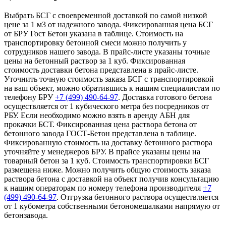
Выбрать БСГ с своевременной доставкой по самой низкой
цене за 1 м3 от надежного завода. Фиксированная цена БСГ
от БРУ Гост Бетон указана в таблице. Стоимость на
транспортировку бетонной смеси можно получить у
сотрудников нашего завода. В прайс-листе указаны точные
цены на бетонный раствор за 1 куб. Фиксированная
стоимость доставки бетона представлена в прайс-листе.
Уточнить точную стоимость заказа БСГ с транспортировкой
на ваш объект, можно обратившись к нашим специалистам по
телефону БРУ
+7 (499)
490-64-97
. Доставка готового бетона
осуществляется от 1 кубического метра без посредников от
РБУ. Если необходимо можно взять в аренду АБН для
прокачки БСТ. Фиксированная цена раствора бетона от
бетонного завода ГОСТ-Бетон представлена в таблице.
Фиксированную стоимость на доставку бетонного раствора
уточняйте у менеджеров БРУ. В прайсе указаны цены на
товарный бетон за 1 куб. Стоимость транспортировки БСГ
размещена ниже. Можно получить общую стоимость заказа
раствора бетона с доставкой на объект получив консультацию
к нашим операторам по номеру телефона производителя
+7
(499)
490-64-97
. Отгрузка бетонного раствора осуществляется
от 1 кубометра собственными бетономешалками напрямую от
бетонзавода.