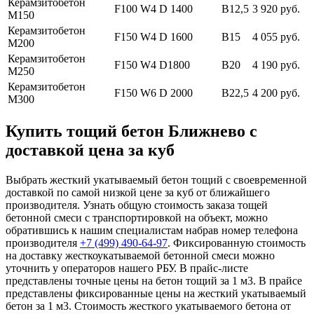
Керамзитобетон
F100 W4 D 1400
В12,5
3 920 руб.
М150
Керамзитобетон
F150 W4 D 1600
В15
4 055 руб.
М200
Керамзитобетон
F150 W4 D1800
В20
4 190 руб.
М250
Керамзитобетон
F150 W6 D 2000
В22,5
4 200 руб.
М300
Купить тощий бетон Ближнево с
доставкой цена за куб
Выбрать жесткий укатываемый бетон тощий с своевременной
доставкой по самой низкой цене за куб от ближайшего
производителя. Узнать общую стоимость заказа тощей
бетонной смеси с транспортировкой на объект, можно
обратившись к нашим специалистам набрав номер телефона
производителя
+7 (499)
490-64-97
. Фиксированную стоимость
на доставку жесткоукатываемой бетонной смеси можно
уточнить у операторов нашего РБУ. В прайс-листе
представлены точные цены на бетон тощий за 1 м3. В прайсе
представлены фиксированные цены на жесткий укатываемый
бетон за 1 м3. Стоимость жесткого укатываемого бетона от