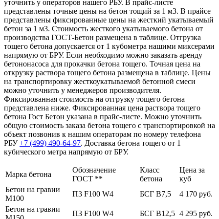
уточнить у операторов нашего РБУ. В прайс-листе
представлены точные цены на бетон тощий за 1 м3. В прайсе
представлены фиксированные цены на жесткий укатываемый
бетон за 1 м3. Стоимость жесткого укатываемого бетона от
производства ГОСТ-Бетон размещена в таблице. Отгрузка
тощего бетона допускается от 1 кубометра нашими миксерами
напрямую от БРУ. Если необходимо можно заказать аренду
бетононасоса для прокачки бетона тощего. Точная цена на
открузку раствора тощего бетона размещена в таблице. Цены
на транспортировку жесткоукатываемой бетонной смеси
можно уточнить у менеджеров производителя.
Фиксированная стоимость на отгрузку тощего бетона
представлена ниже. Фиксированная цена раствора тощего
бетона Гост Бетон указана в прайс-листе. Можно уточнить
общую стоимость заказа бетона тощего с транспортировкой на
объект позвонив к нашим операторам по номеру телефона
РБУ
+7 (499)
490-64-97
. Доставка бетона тощего от 1
кубического метра напрямую от БРУ.
Обозначение
Класс
Цена за
Марка бетона
ГОСТ **
бетона
куб
Бетон на гравии
П3 F100 W4
БСГ В7,5
4 170 руб.
М100
Бетон на гравии
П3 F100 W4
БСГ В12,5
4 295 руб.
М150