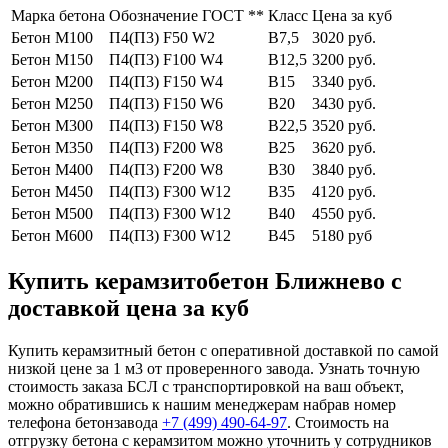
Марка бетона
Обозначение ГОСТ **
Класс
Цена за куб
Бетон М100
П4(П3) F50 W2
В7,5
3020 руб.
Бетон М150
П4(П3) F100 W4
В12,5
3200 руб.
Бетон М200
П4(П3) F150 W4
В15
3340 руб.
Бетон М250
П4(П3) F150 W6
В20
3430 руб.
Бетон М300
П4(П3) F150 W8
В22,5
3520 руб.
Бетон М350
П4(П3) F200 W8
В25
3620 руб.
Бетон М400
П4(П3) F200 W8
В30
3840 руб.
Бетон М450
П4(П3) F300 W12
В35
4120 руб.
Бетон М500
П4(П3) F300 W12
В40
4550 руб.
Бетон М600
П4(П3) F300 W12
В45
5180 руб
Купить керамзитобетон Ближнево с
доставкой цена за куб
Купить керамзитный бетон с оперативной доставкой по самой
низкой цене за 1 м3 от проверенного завода. Узнать точную
стоимость заказа БСЛ с транспортировкой на ваш объект,
можно обратившись к нашим менеджерам набрав номер
телефона бетонзавода
+7 (499)
490-64-97
. Стоимость на
отгрузку бетона с керамзитом можно уточнить у сотрудников