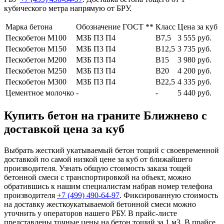
кубического метра напрямую от БРУ.
Марка бетона
Обозначение ГОСТ **
Класс
Цена за куб
Пескобетон М100
МЗБ П3 П4
В7,5
3 555 руб.
Пескобетон М150
МЗБ П3 П4
В12,5
3 735 руб.
Пескобетон М200
МЗБ П3 П4
В15
3 980 руб.
Пескобетон М250
МЗБ П3 П4
В20
4 200 руб.
Пескобетон М300
МЗБ П3 П4
В22,5
4 335 руб.
Цементное молочко
-
-
5 440 руб.
Купить бетон на граните Ближнево с
доставкой цена за куб
Выбрать жесткий укатываемый бетон тощий с своевременной
доставкой по самой низкой цене за куб от ближайшего
производителя. Узнать общую стоимость заказа тощей
бетонной смеси с транспортировкой на объект, можно
обратившись к нашим специалистам набрав номер телефона
производителя
+7 (499)
490-64-97
. Фиксированную стоимость
на доставку жесткоукатываемой бетонной смеси можно
уточнить у операторов нашего РБУ. В прайс-листе
представлены точные цены на бетон тощий за 1 м3. В прайсе