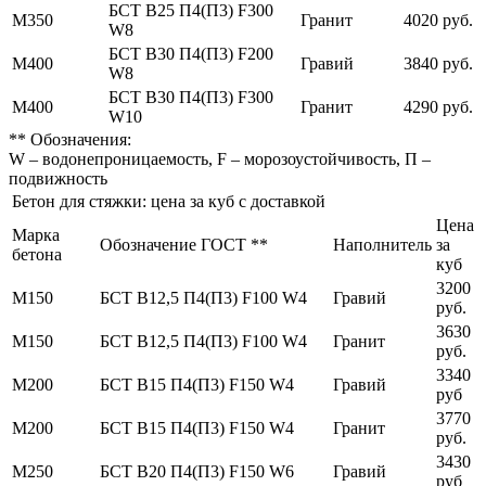
БСТ В25 П4(П3) F300
М350
Гранит
4020 руб.
W8
БСТ В30 П4(П3) F200
М400
Гравий
3840 руб.
W8
БСТ В30 П4(П3) F300
М400
Гранит
4290 руб.
W10
** Обозначения:
W – водонепроницаемость, F – морозоустойчивость, П –
подвижность
Бетон для стяжки: цена за куб с доставкой
Цена
Марка
Обозначение ГОСТ **
Наполнитель
за
бетона
куб
3200
М150
БСТ В12,5 П4(П3) F100 W4
Гравий
руб.
3630
М150
БСТ В12,5 П4(П3) F100 W4
Гранит
руб.
3340
М200
БСТ В15 П4(П3) F150 W4
Гравий
руб
3770
М200
БСТ В15 П4(П3) F150 W4
Гранит
руб.
3430
М250
БСТ В20 П4(П3) F150 W6
Гравий
руб