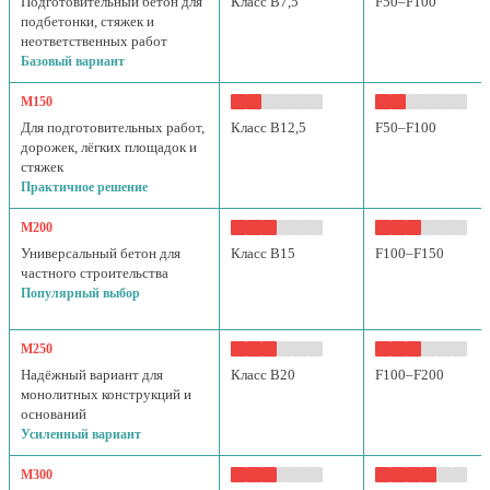
Подготовительный бетон для
Класс B7,5
F50–F100
подбетонки, стяжек и
неответственных работ
Базовый вариант
М150
Для подготовительных работ,
Класс B12,5
F50–F100
дорожек, лёгких площадок и
стяжек
Практичное решение
М200
Универсальный бетон для
Класс B15
F100–F150
частного строительства
Популярный выбор
М250
Надёжный вариант для
Класс B20
F100–F200
монолитных конструкций и
оснований
Усиленный вариант
М300