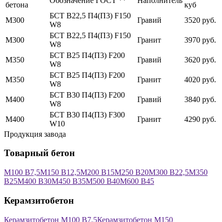
Обозначение ГОСТ **
Наполнитель
бетона
куб
БСТ В22,5 П4(П3) F150
М300
Гравий
3520 руб.
W8
БСТ В22,5 П4(П3) F150
М300
Гранит
3970 руб.
W8
БСТ В25 П4(П3) F200
М350
Гравий
3620 руб.
W8
БСТ В25 П4(П3) F200
М350
Гранит
4020 руб.
W8
БСТ В30 П4(П3) F200
М400
Гравий
3840 руб.
W8
БСТ В30 П4(П3) F300
М400
Гранит
4290 руб.
W10
Продукция завода
Товарный бетон
М100 В7,5
М150 В12,5
М200 В15
М250 В20
М300 В22,5
М350
В25
М400 В30
М450 В35
М500 В40
М600 В45
Керамзитобетон
Керамзитобетон М100 В7,5
Керамзитобетон М150