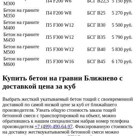
П4 F200 W6
БСГ В22,5
5 150 руб.
М300
Бетон на граните
П4 F200 W8
БСГ В25
5 270 руб.
М350
Бетон на граните
П5 F300 W12
БСГ В30
5 500 руб.
М400
Бетон на граните
П5 F300 W12
БСГ В35
5 790 руб.
М450
Бетон на граните
П5 F300 W12
БСГ В40
5 830 руб.
М500
Бетон на граните
П5 F300 W16
БСГ В45
6 170 руб.
М600
Купить бетон на гравии Ближнево с
доставкой цена за куб
Выбрать жесткий укатываемый бетон тощий с своевременной
доставкой по самой низкой цене за куб от ближайшего
производителя. Узнать общую стоимость заказа тощей
бетонной смеси с транспортировкой на объект, можно
обратившись к нашим специалистам набрав номер телефона
производителя
+7 (499)
490-64-97
. Фиксированную стоимость
на доставку жесткоукатываемой бетонной смеси можно