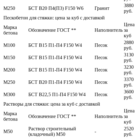
3880
М250
БСТ В20 П4(П3) F150 W6
Гранит
руб.
Пескобетон для стяжки: цена за куб с доставкой
Цена
Марка
Обозначение ГОСТ **
Наполнитель
за
бетона
куб
2880
М100
БСТ В15 П1-П4 F150 W4
Песок
руб.
3130
М150
БСТ В15 П1-П4 F150 W4
Песок
руб.
3230
М200
БСТ В15 П1-П4 F150 W4
Песок
руб.
3370
М250
БСТ В20 П1-П4 F150 W4
Песок
руб.
3600
М300
БСТ В22,5 П1-П4 F150 W4
Песок
руб.
Растворы для стяжки: цена за куб с доставкой
Цена
Марка
Обозначение ГОСТ **
Наполнитель
за
бетона
куб
Раствор строительный
2520
М50
-
(кладочный) М50
руб.