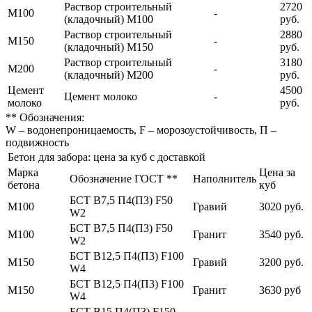
Раствор строительный
2720
М100
-
(кладочный) М100
руб.
Раствор строительный
2880
М150
-
(кладочный) М150
руб.
Раствор строительный
3180
М200
-
(кладочный) М200
руб.
Цемент
4500
Цемент молоко
-
молоко
руб.
** Обозначения:
W – водонепроницаемость, F – морозоустойчивость, П –
подвижность
Бетон для забора: цена за куб с доставкой
Марка
Цена за
Обозначение ГОСТ **
Наполнитель
бетона
куб
БСТ В7,5 П4(П3) F50
М100
Гравий
3020 руб.
W2
БСТ В7,5 П4(П3) F50
М100
Гранит
3540 руб.
W2
БСТ В12,5 П4(П3) F100
М150
Гравий
3200 руб.
W4
БСТ В12,5 П4(П3) F100
М150
Гранит
3630 руб
W4
БСТ В15 П4(П3) F150