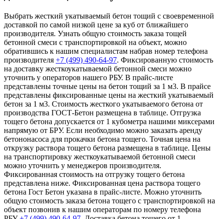
Выбрать жесткий укатываемый бетон тощий с своевременной
доставкой по самой низкой цене за куб от ближайшего
производителя. Узнать общую стоимость заказа тощей
бетонной смеси с транспортировкой на объект, можно
обратившись к нашим специалистам набрав номер телефона
производителя
+7 (499)
490-64-97
. Фиксированную стоимость
на доставку жесткоукатываемой бетонной смеси можно
уточнить у операторов нашего РБУ. В прайс-листе
представлены точные цены на бетон тощий за 1 м3. В прайсе
представлены фиксированные цены на жесткий укатываемый
бетон за 1 м3. Стоимость жесткого укатываемого бетона от
производства ГОСТ-Бетон размещена в таблице. Отгрузка
тощего бетона допускается от 1 кубометра нашими миксерами
напрямую от БРУ. Если необходимо можно заказать аренду
бетононасоса для прокачки бетона тощего. Точная цена на
открузку раствора тощего бетона размещена в таблице. Цены
на транспортировку жесткоукатываемой бетонной смеси
можно уточнить у менеджеров производителя.
Фиксированная стоимость на отгрузку тощего бетона
представлена ниже. Фиксированная цена раствора тощего
бетона Гост Бетон указана в прайс-листе. Можно уточнить
общую стоимость заказа бетона тощего с транспортировкой на
объект позвонив к нашим операторам по номеру телефона
РБУ
+7 (499)
490-64-97
. Доставка бетона тощего от 1