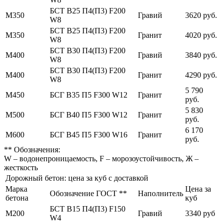
БСТ В25 П4(П3) F200
М350
Гравий
3620 руб.
W8
БСТ В25 П4(П3) F200
М350
Гранит
4020 руб.
W8
БСТ В30 П4(П3) F200
М400
Гравий
3840 руб.
W8
БСТ В30 П4(П3) F200
М400
Гранит
4290 руб.
W8
5 790
М450
БСГ В35 П5 F300 W12
Гранит
руб.
5 830
М500
БСГ В40 П5 F300 W12
Гранит
руб.
6 170
М600
БСГ В45 П5 F300 W16
Гранит
руб.
** Обозначения:
W – водонепроницаемость, F – морозоустойчивость, Ж –
жесткость
Дорожный бетон: цена за куб с доставкой
Марка
Цена за
Обозначение ГОСТ **
Наполнитель
бетона
куб
БСТ В15 П4(П3) F150
М200
Гравий
3340 руб
W4