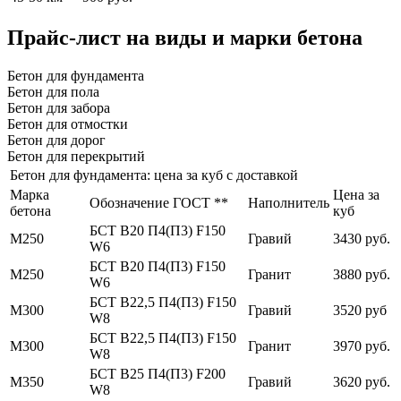
Прайс-лист на виды и марки бетона
Бетон для фундамента
Бетон для пола
Бетон для забора
Бетон для отмостки
Бетон для дорог
Бетон для перекрытий
Бетон для фундамента: цена за куб с доставкой
Марка
Цена за
Обозначение ГОСТ **
Наполнитель
бетона
куб
БСТ В20 П4(П3) F150
М250
Гравий
3430 руб.
W6
БСТ В20 П4(П3) F150
М250
Гранит
3880 руб.
W6
БСТ В22,5 П4(П3) F150
М300
Гравий
3520 руб
W8
БСТ В22,5 П4(П3) F150
М300
Гранит
3970 руб.
W8
БСТ В25 П4(П3) F200
М350
Гравий
3620 руб.
W8