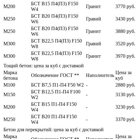
БСТ В15 П4(П3) F150
М200
Гранит
3770 руб.
W4
БСТ В20 П4(П3) F150
М250
Гравий
3430 руб.
W6
БСТ В20 П4(П3) F150
М250
Гранит
3880 руб.
W6
БСТ В22,5 П4(П3) F150
М300
Гравий
3520 руб.
W8
БСТ В22,5 П4(П3) F150
М300
Гранит
3970 руб.
W8
Тощий бетон: цена за куб с доставкой
Марка
Цена за
Обозначение ГОСТ **
Наполнитель
бетона
куб
М100
БСТ В7,5 П1-П4 F50 W2
-
2880 руб.
БСТ В12,5 П1-П4 F100
М150
-
3130 руб.
W2
БСТ В15 П1-П4 F150
М200
-
3230 руб.
W4
БСТ В20 П1-П4 F150
М250
-
3370 руб.
W4
Бетон для перекрытий: цена за куб с доставкой
Марка
Цена за