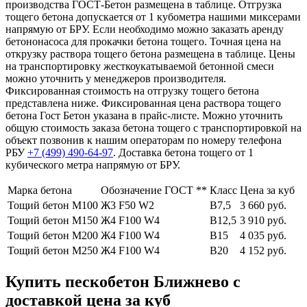
производства ГОСТ-Бетон размещена в таблице. Отгрузка
тощего бетона допускается от 1 кубометра нашими миксерами
напрямую от БРУ. Если необходимо можно заказать аренду
бетононасоса для прокачки бетона тощего. Точная цена на
открузку раствора тощего бетона размещена в таблице. Цены
на транспортировку жесткоукатываемой бетонной смеси
можно уточнить у менеджеров производителя.
Фиксированная стоимость на отгрузку тощего бетона
представлена ниже. Фиксированная цена раствора тощего
бетона Гост Бетон указана в прайс-листе. Можно уточнить
общую стоимость заказа бетона тощего с транспортировкой на
объект позвонив к нашим операторам по номеру телефона
РБУ
+7 (499)
490-64-97
. Доставка бетона тощего от 1
кубического метра напрямую от БРУ.
Марка бетона
Обозначение ГОСТ **
Класс
Цена за куб
Тощий бетон М100
Ж3 F50 W2
В7,5
3 660 руб.
Тощий бетон М150
Ж4 F100 W4
В12,5
3 910 руб.
Тощий бетон М200
Ж4 F100 W4
В15
4 035 руб.
Тощий бетон М250
Ж4 F100 W4
В20
4 152 руб.
Купить пескобетон Ближнево с
доставкой цена за куб