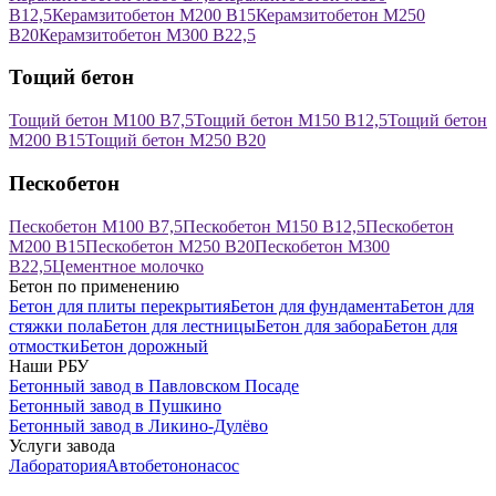
В12,5
Керамзитобетон М200 В15
Керамзитобетон М250
В20
Керамзитобетон М300 В22,5
Тощий бетон
Тощий бетон М100 В7,5
Тощий бетон М150 В12,5
Тощий бетон
М200 В15
Тощий бетон М250 В20
Пескобетон
Пескобетон М100 В7,5
Пескобетон М150 В12,5
Пескобетон
М200 В15
Пескобетон М250 В20
Пескобетон М300
В22,5
Цементное молочко
Бетон по применению
Бетон для плиты перекрытия
Бетон для фундамента
Бетон для
стяжки пола
Бетон для лестницы
Бетон для забора
Бетон для
отмостки
Бетон дорожный
Наши РБУ
Бетонный завод в Павловском Посаде
Бетонный завод в Пушкино
Бетонный завод в Ликино-Дулёво
Услуги завода
Лаборатория
Автобетононасос