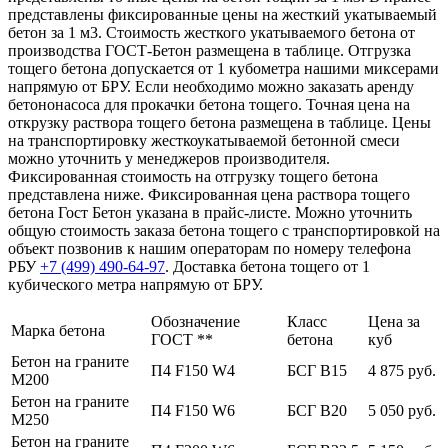
представлены фиксированные цены на жесткий укатываемый
бетон за 1 м3. Стоимость жесткого укатываемого бетона от
производства ГОСТ-Бетон размещена в таблице. Отгрузка
тощего бетона допускается от 1 кубометра нашими миксерами
напрямую от БРУ. Если необходимо можно заказать аренду
бетононасоса для прокачки бетона тощего. Точная цена на
открузку раствора тощего бетона размещена в таблице. Цены
на транспортировку жесткоукатываемой бетонной смеси
можно уточнить у менеджеров производителя.
Фиксированная стоимость на отгрузку тощего бетона
представлена ниже. Фиксированная цена раствора тощего
бетона Гост Бетон указана в прайс-листе. Можно уточнить
общую стоимость заказа бетона тощего с транспортировкой на
объект позвонив к нашим операторам по номеру телефона
РБУ
+7 (499)
490-64-97
. Доставка бетона тощего от 1
кубического метра напрямую от БРУ.
Обозначение
Класс
Цена за
Марка бетона
ГОСТ **
бетона
куб
Бетон на граните
П4 F150 W4
БСГ В15
4 875 руб.
М200
Бетон на граните
П4 F150 W6
БСГ В20
5 050 руб.
М250
Бетон на граните