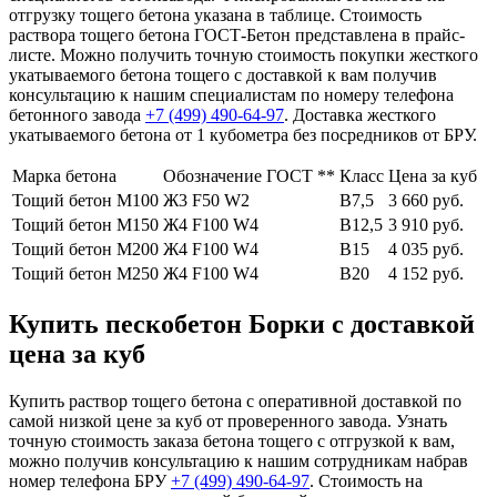
отгрузку тощего бетона указана в таблице. Стоимость
раствора тощего бетона ГОСТ-Бетон представлена в прайс-
листе. Можно получить точную стоимость покупки жесткого
укатываемого бетона тощего с доставкой к вам получив
консультацию к нашим специалистам по номеру телефона
бетонного завода
+7 (499)
490-64-97
. Доставка жесткого
укатываемого бетона от 1 кубометра без посредников от БРУ.
Марка бетона
Обозначение ГОСТ **
Класс
Цена за куб
Тощий бетон М100
Ж3 F50 W2
В7,5
3 660 руб.
Тощий бетон М150
Ж4 F100 W4
В12,5
3 910 руб.
Тощий бетон М200
Ж4 F100 W4
В15
4 035 руб.
Тощий бетон М250
Ж4 F100 W4
В20
4 152 руб.
Купить пескобетон Борки с доставкой
цена за куб
Купить раствор тощего бетона с оперативной доставкой по
самой низкой цене за куб от проверенного завода. Узнать
точную стоимость заказа бетона тощего с отгрузкой к вам,
можно получив консультацию к нашим сотрудникам набрав
номер телефона БРУ
+7 (499)
490-64-97
. Стоимость на