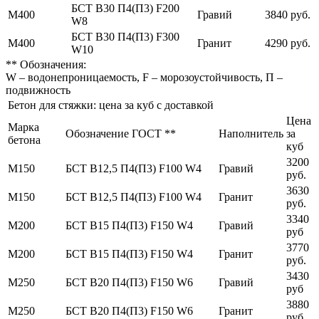
БСТ В30 П4(П3) F200
М400
Гравий
3840 руб.
W8
БСТ В30 П4(П3) F300
М400
Гранит
4290 руб.
W10
** Обозначения:
W – водонепроницаемость, F – морозоустойчивость, П –
подвижность
Бетон для стяжки: цена за куб с доставкой
Цена
Марка
Обозначение ГОСТ **
Наполнитель
за
бетона
куб
3200
М150
БСТ В12,5 П4(П3) F100 W4
Гравий
руб.
3630
М150
БСТ В12,5 П4(П3) F100 W4
Гранит
руб.
3340
М200
БСТ В15 П4(П3) F150 W4
Гравий
руб
3770
М200
БСТ В15 П4(П3) F150 W4
Гранит
руб.
3430
М250
БСТ В20 П4(П3) F150 W6
Гравий
руб
3880
М250
БСТ В20 П4(П3) F150 W6
Гранит
руб.