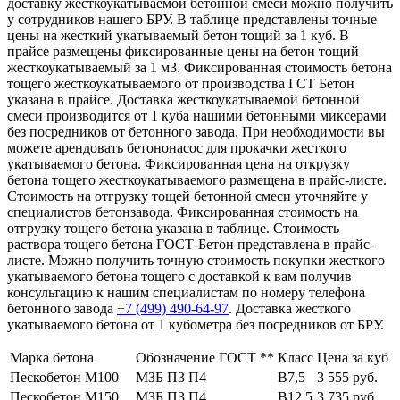
доставку жесткоукатываемой бетонной смеси можно получить
у сотрудников нашего БРУ. В таблице представлены точные
цены на жесткий укатываемый бетон тощий за 1 куб. В
прайсе размещены фиксированные цены на бетон тощий
жесткоукатываемый за 1 м3. Фиксированная стоимость бетона
тощего жесткоукатываемого от производства ГСТ Бетон
указана в прайсе. Доставка жесткоукатываемой бетонной
смеси производится от 1 куба нашими бетонными миксерами
без посредников от бетонного завода. При необходимости вы
можете арендовать бетононасос для прокачки жесткого
укатываемого бетона. Фиксированная цена на открузку
бетона тощего жесткоукатываемого размещена в прайс-листе.
Стоимость на отгрузку тощей бетонной смеси уточняйте у
специалистов бетонзавода. Фиксированная стоимость на
отгрузку тощего бетона указана в таблице. Стоимость
раствора тощего бетона ГОСТ-Бетон представлена в прайс-
листе. Можно получить точную стоимость покупки жесткого
укатываемого бетона тощего с доставкой к вам получив
консультацию к нашим специалистам по номеру телефона
бетонного завода
+7 (499)
490-64-97
. Доставка жесткого
укатываемого бетона от 1 кубометра без посредников от БРУ.
Марка бетона
Обозначение ГОСТ **
Класс
Цена за куб
Пескобетон М100
МЗБ П3 П4
В7,5
3 555 руб.
Пескобетон М150
МЗБ П3 П4
В12,5
3 735 руб.