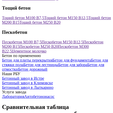
Тощий бетон
Тощий бетон М100 В7,5
Тощий бетон М150 В12,5
Тощий бетон
М200 В15
Тощий бетон М250 В20
Пескобетон
Пескобетон М100 В7,5
Пескобетон М150 В12,5
Пескобетон
М200 В15
Пескобетон М250 В20
Пескобетон М300
В22,5
Цементное молочко
Бетон по применению
Бетон для плиты перекрытия
Бетон для фундамента
Бетон для
стяжки пола
Бетон для лестницы
Бетон для забора
Бетон для
отмостки
Бетон дорожный
Наши РБУ
Бетонный завод в Истре
Бетонный завод в Климовске
Бетонный завод в Лыткарино
Услуги завода
Лаборатория
Автобетононасос
Сравнительная таблица