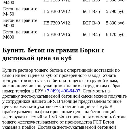
М400
Бетон на граните
П5 F300 W12
БСГ В35
5 790 руб.
М450
Бетон на граните
П5 F300 W12
БСГ В40
5 830 руб.
М500
Бетон на граните
П5 F300 W16
БСГ В45
6 170 руб.
М600
Купить бетон на гравии Борки с
доставкой цена за куб
Купить раствор тощего бетона с оперативной доставкой по
самой низкой цене за куб от проверенного завода. Узнать
точную стоимость заказа бетона тощего с отгрузкой к вам,
можно получив консультацию к нашим сотрудникам набрав
номер телефона БРУ
+7 (499)
490-64-97
. Стоимость на
доставку жесткоукатываемой бетонной смеси можно получить
у сотрудников нашего БРУ. В таблице представлены точные
цены на жесткий укатываемый бетон тощий за 1 куб. В
прайсе размещены фиксированные цены на бетон тощий
жесткоукатываемый за 1 м3. Фиксированная стоимость бетона
тощего жесткоукатываемого от производства ГСТ Бетон
указана в прайсе. Доставка жесткоукатываемой бетонной