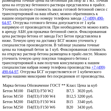
размещены точные цены на бетонный раствор за 1 м3. Точная
цена на отгрузку бетонного раствора представлена в прайсе.
Уточнить полную стоимость заказа готовой бетонной смеси с
транспортировкой на ваш объект, можно обратившись к
нашим операторам по номеру телефона завода
+7 (499)
490-
64-97
. Отгрузка готового бетона допускается от 1 куба
напрямую от производителя. При необходимости можно взять
в аренду АБН для прокачки бетонной смеси. Фиксированная
цена раствора бетона от завода Гост Бетон представлена в
ниже. Точную цену на доставку БСГ можно уточнить у
специалистов производителя. В таблице указаны точные
цены на товарный бетон за 1 куб. Фиксированная стоимость
на открузку раствор бетона размещена в прайс-листе. Можно
уточнить точную цену покупки товарного бетона с
транспортировкой к вам получив консультацию к нашим
специалистам набрав номер телефона производства
+7 (499)
490-64-97
. Отгрузка БСГ осуществляется от 1 кубического
метра нашими миксерами без посредников от производства.
Марка бетона
Обозначение ГОСТ **
Класс
Цена за куб
Бетон М100
П4(П3) F50 W2
В7,5
3020 руб.
Бетон М150
П4(П3) F100 W4
В12,5
3200 руб.
Бетон М200
П4(П3) F150 W4
В15
3340 руб.
Бетон М250
П4(П3) F150 W6
В20
3430 руб.