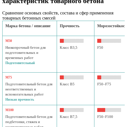
характеристик товарного бетона
Сравнение основых свойств, состава и сфер применения
товарных бетонных смесей
Марка бетона / описание
Прочность
Морозостойкост
М50
Низкопрочный бетон для
Класс B3,5
F50
подготовительных и
временных работ
Подготовительный
М75
Подготовительный бетон для
Класс B5
F50–F75
неответственных и
вспомогательных работ
Низкая прочность
М100
Подготовительный бетон для
Класс B7,5
F50–F100
подбетонки, стяжек и
неответственных работ