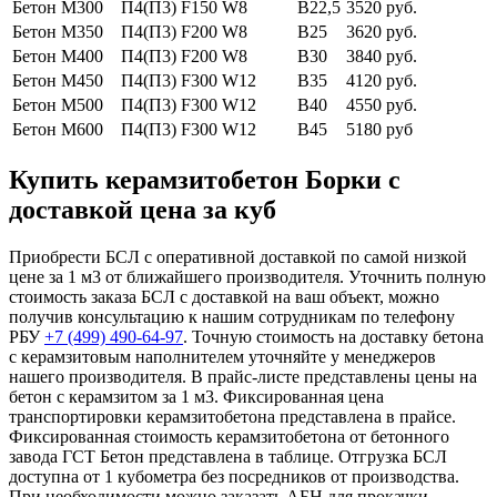
Бетон М300
П4(П3) F150 W8
В22,5
3520 руб.
Бетон М350
П4(П3) F200 W8
В25
3620 руб.
Бетон М400
П4(П3) F200 W8
В30
3840 руб.
Бетон М450
П4(П3) F300 W12
В35
4120 руб.
Бетон М500
П4(П3) F300 W12
В40
4550 руб.
Бетон М600
П4(П3) F300 W12
В45
5180 руб
Купить керамзитобетон Борки с
доставкой цена за куб
Приобрести БСЛ с оперативной доставкой по самой низкой
цене за 1 м3 от ближайшего производителя. Уточнить полную
стоимость заказа БСЛ с доставкой на ваш объект, можно
получив консультацию к нашим сотрудникам по телефону
РБУ
+7 (499)
490-64-97
. Точную стоимость на доставку бетона
с керамзитовым наполнителем уточняйте у менеджеров
нашего производителя. В прайс-листе представлены цены на
бетон с керамзитом за 1 м3. Фиксированная цена
транспортировки керамзитобетона представлена в прайсе.
Фиксированная стоимость керамзитобетона от бетонного
завода ГСТ Бетон представлена в таблице. Отгрузка БСЛ
доступна от 1 кубометра без посредников от производства.
При необходимости можно заказать АБН для прокачки