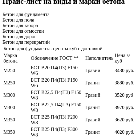
Прайс-лист на виды и марки бетона
Бетон для фундамента
Бетон для пола
Бетон для забора
Бетон для отмостки
Бетон для дорог
Бетон для перекрытий
Бетон для фундамента: цена за куб с доставкой
Марка
Цена за
Обозначение ГОСТ **
Наполнитель
бетона
куб
БСТ В20 П4(П3) F150
М250
Гравий
3430 руб.
W6
БСТ В20 П4(П3) F150
М250
Гранит
3880 руб.
W6
БСТ В22,5 П4(П3) F150
М300
Гравий
3520 руб
W8
БСТ В22,5 П4(П3) F150
М300
Гранит
3970 руб.
W8
БСТ В25 П4(П3) F200
М350
Гравий
3620 руб.
W8
БСТ В25 П4(П3) F300
М350
Гранит
4020 руб.
W8