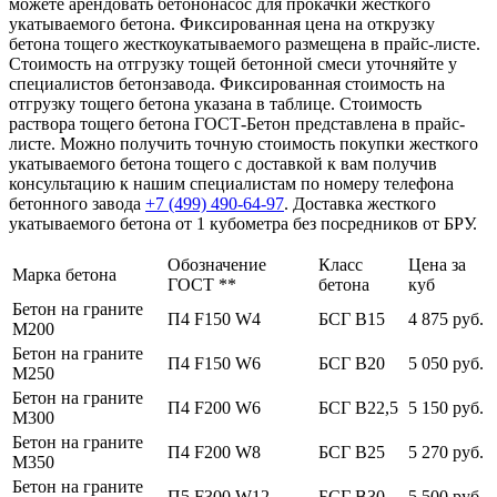
можете арендовать бетононасос для прокачки жесткого
укатываемого бетона. Фиксированная цена на открузку
бетона тощего жесткоукатываемого размещена в прайс-листе.
Стоимость на отгрузку тощей бетонной смеси уточняйте у
специалистов бетонзавода. Фиксированная стоимость на
отгрузку тощего бетона указана в таблице. Стоимость
раствора тощего бетона ГОСТ-Бетон представлена в прайс-
листе. Можно получить точную стоимость покупки жесткого
укатываемого бетона тощего с доставкой к вам получив
консультацию к нашим специалистам по номеру телефона
бетонного завода
+7 (499)
490-64-97
. Доставка жесткого
укатываемого бетона от 1 кубометра без посредников от БРУ.
Обозначение
Класс
Цена за
Марка бетона
ГОСТ **
бетона
куб
Бетон на граните
П4 F150 W4
БСГ В15
4 875 руб.
М200
Бетон на граните
П4 F150 W6
БСГ В20
5 050 руб.
М250
Бетон на граните
П4 F200 W6
БСГ В22,5
5 150 руб.
М300
Бетон на граните
П4 F200 W8
БСГ В25
5 270 руб.
М350
Бетон на граните
П5 F300 W12
БСГ В30
5 500 руб.