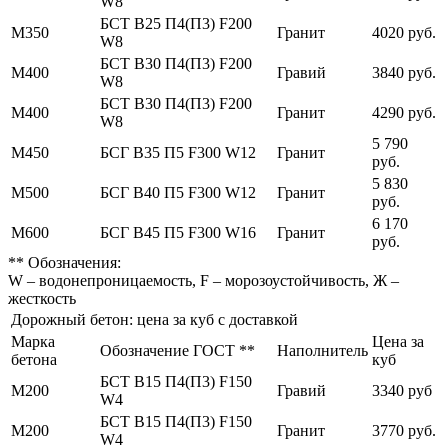
W8
БСТ В25 П4(П3) F200
М350
Гранит
4020 руб.
W8
БСТ В30 П4(П3) F200
М400
Гравий
3840 руб.
W8
БСТ В30 П4(П3) F200
М400
Гранит
4290 руб.
W8
5 790
М450
БСГ В35 П5 F300 W12
Гранит
руб.
5 830
М500
БСГ В40 П5 F300 W12
Гранит
руб.
6 170
М600
БСГ В45 П5 F300 W16
Гранит
руб.
** Обозначения:
W – водонепроницаемость, F – морозоустойчивость, Ж –
жесткость
Дорожный бетон: цена за куб с доставкой
Марка
Цена за
Обозначение ГОСТ **
Наполнитель
бетона
куб
БСТ В15 П4(П3) F150
М200
Гравий
3340 руб
W4
БСТ В15 П4(П3) F150
М200
Гранит
3770 руб.
W4