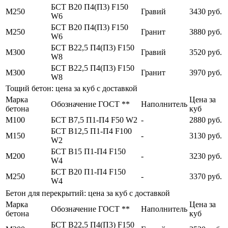
БСТ В20 П4(П3) F150
М250
Гравий
3430 руб.
W6
БСТ В20 П4(П3) F150
М250
Гранит
3880 руб.
W6
БСТ В22,5 П4(П3) F150
М300
Гравий
3520 руб.
W8
БСТ В22,5 П4(П3) F150
М300
Гранит
3970 руб.
W8
Тощий бетон: цена за куб с доставкой
Марка
Цена за
Обозначение ГОСТ **
Наполнитель
бетона
куб
М100
БСТ В7,5 П1-П4 F50 W2
-
2880 руб.
БСТ В12,5 П1-П4 F100
М150
-
3130 руб.
W2
БСТ В15 П1-П4 F150
М200
-
3230 руб.
W4
БСТ В20 П1-П4 F150
М250
-
3370 руб.
W4
Бетон для перекрытий: цена за куб с доставкой
Марка
Цена за
Обозначение ГОСТ **
Наполнитель
бетона
куб
БСТ В22,5 П4(П3) F150