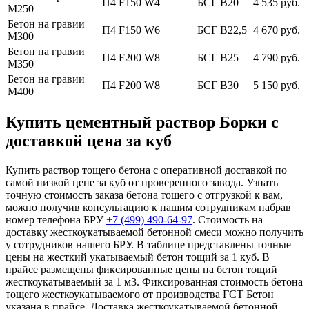
П4 F150 W4
БСГ В20
4 535 руб.
М250
Бетон на гравии
П4 F150 W6
БСГ В22,5
4 670 руб.
М300
Бетон на гравии
П4 F200 W8
БСГ В25
4 790 руб.
М350
Бетон на гравии
П4 F200 W8
БСГ В30
5 150 руб.
М400
Купить цементный раствор Борки с
доставкой цена за куб
Купить раствор тощего бетона с оперативной доставкой по
самой низкой цене за куб от проверенного завода. Узнать
точную стоимость заказа бетона тощего с отгрузкой к вам,
можно получив консультацию к нашим сотрудникам набрав
номер телефона БРУ
+7 (499)
490-64-97
. Стоимость на
доставку жесткоукатываемой бетонной смеси можно получить
у сотрудников нашего БРУ. В таблице представлены точные
цены на жесткий укатываемый бетон тощий за 1 куб. В
прайсе размещены фиксированные цены на бетон тощий
жесткоукатываемый за 1 м3. Фиксированная стоимость бетона
тощего жесткоукатываемого от производства ГСТ Бетон
указана в прайсе. Доставка жесткоукатываемой бетонной