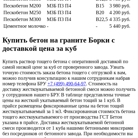
Пескобетон М200
МЗБ П3 П4
В15
3 980 руб.
Пескобетон М250
МЗБ П3 П4
В20
4 200 руб.
Пескобетон М300
МЗБ П3 П4
В22,5
4 335 руб.
Цементное молочко
-
-
5 440 руб.
Купить бетон на граните Борки с
доставкой цена за куб
Купить раствор тощего бетона с оперативной доставкой по
самой низкой цене за куб от проверенного завода. Узнать
точную стоимость заказа бетона тощего с отгрузкой к вам,
можно получив консультацию к нашим сотрудникам набрав
номер телефона БРУ
+7 (499)
490-64-97
. Стоимость на
доставку жесткоукатываемой бетонной смеси можно получить
у сотрудников нашего БРУ. В таблице представлены точные
цены на жесткий укатываемый бетон тощий за 1 куб. В
прайсе размещены фиксированные цены на бетон тощий
жесткоукатываемый за 1 м3. Фиксированная стоимость бетона
тощего жесткоукатываемого от производства ГСТ Бетон
указана в прайсе. Доставка жесткоукатываемой бетонной
смеси производится от 1 куба нашими бетонными миксерами
без посредников от бетонного завода. При необходимости вы