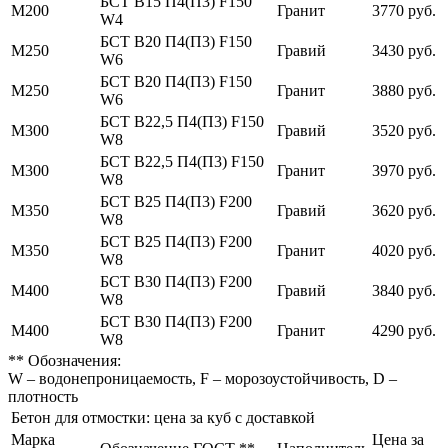
БСТ В15 П4(П3) F150
М200
Гранит
3770 руб.
W4
БСТ В20 П4(П3) F150
М250
Гравий
3430 руб.
W6
БСТ В20 П4(П3) F150
М250
Гранит
3880 руб.
W6
БСТ В22,5 П4(П3) F150
М300
Гравий
3520 руб.
W8
БСТ В22,5 П4(П3) F150
М300
Гранит
3970 руб.
W8
БСТ В25 П4(П3) F200
М350
Гравий
3620 руб.
W8
БСТ В25 П4(П3) F200
М350
Гранит
4020 руб.
W8
БСТ В30 П4(П3) F200
М400
Гравий
3840 руб.
W8
БСТ В30 П4(П3) F200
М400
Гранит
4290 руб.
W8
** Обозначения:
W – водонепроницаемость, F – морозоустойчивость, D –
плотность
Бетон для отмостки: цена за куб с доставкой
Марка
Цена за