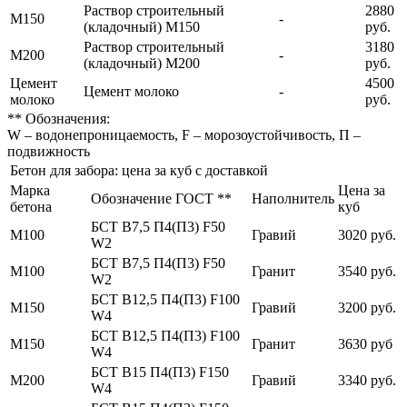
Раствор строительный
2880
М150
-
(кладочный) М150
руб.
Раствор строительный
3180
М200
-
(кладочный) М200
руб.
Цемент
4500
Цемент молоко
-
молоко
руб.
** Обозначения:
W – водонепроницаемость, F – морозоустойчивость, П –
подвижность
Бетон для забора: цена за куб с доставкой
Марка
Цена за
Обозначение ГОСТ **
Наполнитель
бетона
куб
БСТ В7,5 П4(П3) F50
М100
Гравий
3020 руб.
W2
БСТ В7,5 П4(П3) F50
М100
Гранит
3540 руб.
W2
БСТ В12,5 П4(П3) F100
М150
Гравий
3200 руб.
W4
БСТ В12,5 П4(П3) F100
М150
Гранит
3630 руб
W4
БСТ В15 П4(П3) F150
М200
Гравий
3340 руб.
W4