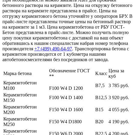
бетонного раствора на керамзите. Цена на открузку бетонного
раствора на керамзите представлена в прайсе. Цены на
отгрузку керамзитового бетона уточняйте у операторов БРУ. В
прайс-листе представлены точные цены на бетонный раствор
на керамзите за 1 м3. Цена керамзитобетона от РБУ ГОСТ-
Бетон представлена в прайс-листе. Можно получить полную
цену покупки керамзитобетона с доставкой на ваш объект
обратившись к нашим специалистам набрав номер телефона
производителя
+7 (499)
490-64-97
. Транспортировка бетона с
керамзитом производится от 1 кубометра нашими
автобетоносмесителями без посредников от завода.
Обозначение ГОСТ
Цена за
Марка бетона
Класс
**
куб
Керамзитобетон
В7,5
3 785 руб.
М100
F100 W4 D 1200
Керамзитобетон
F100 W4 D 1400
В12,5
3 920 руб.
М150
Керамзитобетон
F150 W4 D 1600
В15
4 055 руб.
М200
Керамзитобетон
F150 W4 D1800
В20
4 190 руб.
М250
Керамзитобетон
F150 W6 D 2000
В22,5
4 200 руб.