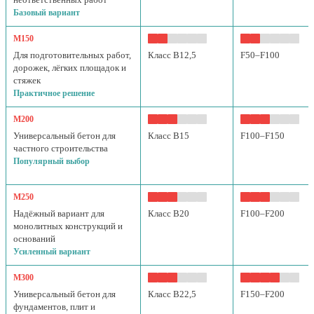
Базовый вариант
М150
Для подготовительных работ,
Класс B12,5
F50–F100
дорожек, лёгких площадок и
стяжек
Практичное решение
М200
Универсальный бетон для
Класс B15
F100–F150
частного строительства
Популярный выбор
М250
Надёжный вариант для
Класс B20
F100–F200
монолитных конструкций и
оснований
Усиленный вариант
М300
Универсальный бетон для
Класс B22,5
F150–F200
фундаментов, плит и