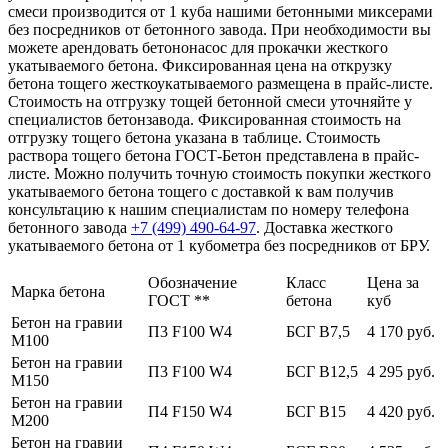
смеси производится от 1 куба нашими бетонными миксерами
без посредников от бетонного завода. При необходимости вы
можете арендовать бетононасос для прокачки жесткого
укатываемого бетона. Фиксированная цена на открузку
бетона тощего жесткоукатываемого размещена в прайс-листе.
Стоимость на отгрузку тощей бетонной смеси уточняйте у
специалистов бетонзавода. Фиксированная стоимость на
отгрузку тощего бетона указана в таблице. Стоимость
раствора тощего бетона ГОСТ-Бетон представлена в прайс-
листе. Можно получить точную стоимость покупки жесткого
укатываемого бетона тощего с доставкой к вам получив
консультацию к нашим специалистам по номеру телефона
бетонного завода
+7 (499)
490-64-97
. Доставка жесткого
укатываемого бетона от 1 кубометра без посредников от БРУ.
Обозначение
Класс
Цена за
Марка бетона
ГОСТ **
бетона
куб
Бетон на гравии
П3 F100 W4
БСГ В7,5
4 170 руб.
М100
Бетон на гравии
П3 F100 W4
БСГ В12,5
4 295 руб.
М150
Бетон на гравии
П4 F150 W4
БСГ В15
4 420 руб.
М200
Бетон на гравии