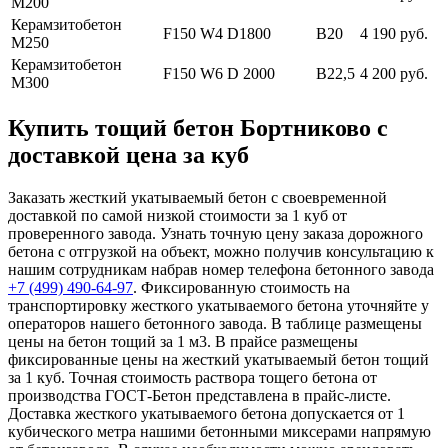
М200
Керамзитобетон
F150 W4 D1800
В20
4 190 руб.
М250
Керамзитобетон
F150 W6 D 2000
В22,5
4 200 руб.
М300
Купить тощий бетон Бортниково с
доставкой цена за куб
Заказать жесткий укатываемый бетон с своевременной
доставкой по самой низкой стоимости за 1 куб от
проверенного завода. Узнать точную цену заказа дорожного
бетона с отгрузкой на объект, можно получив консультацию к
нашим сотрудникам набрав номер телефона бетонного завода
+7 (499)
490-64-97
. Фиксированную стоимость на
транспортировку жесткого укатываемого бетона уточняйте у
операторов нашего бетонного завода. В таблице размещены
цены на бетон тощий за 1 м3. В прайсе размещены
фиксированные цены на жесткий укатываемый бетон тощий
за 1 куб. Точная стоимость раствора тощего бетона от
производства ГОСТ-Бетон представлена в прайс-листе.
Доставка жесткого укатываемого бетона допускается от 1
кубического метра нашими бетонными миксерами напрямую