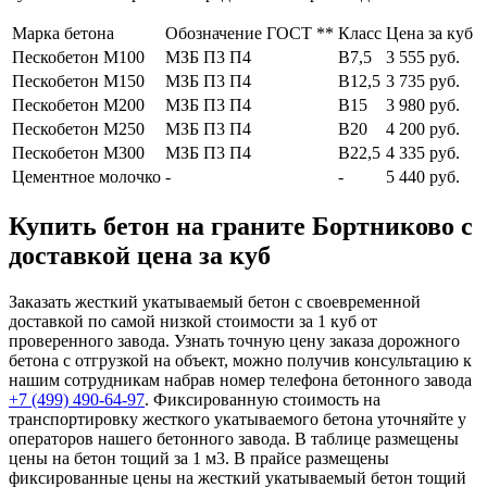
Марка бетона
Обозначение ГОСТ **
Класс
Цена за куб
Пескобетон М100
МЗБ П3 П4
В7,5
3 555 руб.
Пескобетон М150
МЗБ П3 П4
В12,5
3 735 руб.
Пескобетон М200
МЗБ П3 П4
В15
3 980 руб.
Пескобетон М250
МЗБ П3 П4
В20
4 200 руб.
Пескобетон М300
МЗБ П3 П4
В22,5
4 335 руб.
Цементное молочко
-
-
5 440 руб.
Купить бетон на граните Бортниково с
доставкой цена за куб
Заказать жесткий укатываемый бетон с своевременной
доставкой по самой низкой стоимости за 1 куб от
проверенного завода. Узнать точную цену заказа дорожного
бетона с отгрузкой на объект, можно получив консультацию к
нашим сотрудникам набрав номер телефона бетонного завода
+7 (499)
490-64-97
. Фиксированную стоимость на
транспортировку жесткого укатываемого бетона уточняйте у
операторов нашего бетонного завода. В таблице размещены
цены на бетон тощий за 1 м3. В прайсе размещены
фиксированные цены на жесткий укатываемый бетон тощий