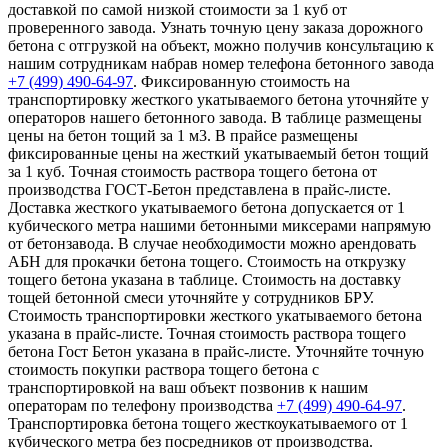
доставкой по самой низкой стоимости за 1 куб от
проверенного завода. Узнать точную цену заказа дорожного
бетона с отгрузкой на объект, можно получив консультацию к
нашим сотрудникам набрав номер телефона бетонного завода
+7 (499)
490-64-97
. Фиксированную стоимость на
транспортировку жесткого укатываемого бетона уточняйте у
операторов нашего бетонного завода. В таблице размещены
цены на бетон тощий за 1 м3. В прайсе размещены
фиксированные цены на жесткий укатываемый бетон тощий
за 1 куб. Точная стоимость раствора тощего бетона от
производства ГОСТ-Бетон представлена в прайс-листе.
Доставка жесткого укатываемого бетона допускается от 1
кубического метра нашими бетонными миксерами напрямую
от бетонзавода. В случае необходимости можно арендовать
АБН для прокачки бетона тощего. Стоимость на открузку
тощего бетона указана в таблице. Стоимость на доставку
тощей бетонной смеси уточняйте у сотрудников БРУ.
Стоимость транспортировки жесткого укатываемого бетона
указана в прайс-листе. Точная стоимость раствора тощего
бетона Гост Бетон указана в прайс-листе. Уточняйте точную
стоимость покупки раствора тощего бетона с
транспортировкой на ваш объект позвонив к нашим
операторам по телефону производства
+7 (499)
490-64-97
.
Транспортировка бетона тощего жесткоукатываемого от 1
кубического метра без посредников от производства.