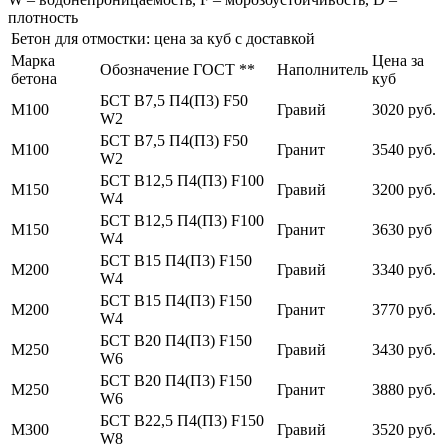
плотность
Бетон для отмостки: цена за куб с доставкой
Марка
Цена за
Обозначение ГОСТ **
Наполнитель
бетона
куб
БСТ В7,5 П4(П3) F50
М100
Гравий
3020 руб.
W2
БСТ В7,5 П4(П3) F50
М100
Гранит
3540 руб.
W2
БСТ В12,5 П4(П3) F100
М150
Гравий
3200 руб.
W4
БСТ В12,5 П4(П3) F100
М150
Гранит
3630 руб
W4
БСТ В15 П4(П3) F150
М200
Гравий
3340 руб.
W4
БСТ В15 П4(П3) F150
М200
Гранит
3770 руб.
W4
БСТ В20 П4(П3) F150
М250
Гравий
3430 руб.
W6
БСТ В20 П4(П3) F150
М250
Гранит
3880 руб.
W6
БСТ В22,5 П4(П3) F150
М300
Гравий
3520 руб.
W8