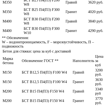
БСТ В25 П4(П3) F200
М350
Гравий
3620 руб.
W8
БСТ В25 П4(П3) F300
М350
Гранит
4020 руб.
W8
БСТ В30 П4(П3) F200
М400
Гравий
3840 руб.
W8
БСТ В30 П4(П3) F300
М400
Гранит
4290 руб.
W10
** Обозначения:
W – водонепроницаемость, F – морозоустойчивость, П –
подвижность
Бетон для стяжки: цена за куб с доставкой
Цена
Марка
Обозначение ГОСТ **
Наполнитель
за
бетона
куб
3200
М150
БСТ В12,5 П4(П3) F100 W4
Гравий
руб.
3630
М150
БСТ В12,5 П4(П3) F100 W4
Гранит
руб.
3340
М200
БСТ В15 П4(П3) F150 W4
Гравий
руб
3770
М200
БСТ В15 П4(П3) F150 W4
Гранит
руб.