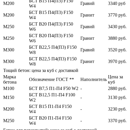
БСТ В15 П4(П3) F150
М200
Гравий
3340 руб
W4
БСТ В15 П4(П3) F150
М200
Гранит
3770 руб.
W4
БСТ В20 П4(П3) F150
М250
Гравий
3430 руб.
W6
БСТ В20 П4(П3) F150
М250
Гранит
3880 руб.
W6
БСТ В22,5 П4(П3) F150
М300
Гравий
3520 руб.
W8
БСТ В22,5 П4(П3) F150
М300
Гранит
3970 руб.
W8
Тощий бетон: цена за куб с доставкой
Марка
Цена за
Обозначение ГОСТ **
Наполнитель
бетона
куб
М100
БСТ В7,5 П1-П4 F50 W2
-
2880 руб.
БСТ В12,5 П1-П4 F100
М150
-
3130 руб.
W2
БСТ В15 П1-П4 F150
М200
-
3230 руб.
W4
БСТ В20 П1-П4 F150
М250
-
3370 руб.
W4