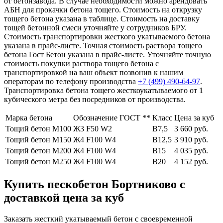
от бетонзавода. В случае необходимости можно арендовать
АБН для прокачки бетона тощего. Стоимость на открузку
тощего бетона указана в таблице. Стоимость на доставку
тощей бетонной смеси уточняйте у сотрудников БРУ.
Стоимость транспортировки жесткого укатываемого бетона
указана в прайс-листе. Точная стоимость раствора тощего
бетона Гост Бетон указана в прайс-листе. Уточняйте точную
стоимость покупки раствора тощего бетона с
транспортировкой на ваш объект позвонив к нашим
операторам по телефону производства
+7 (499)
490-64-97
.
Транспортировка бетона тощего жесткоукатываемого от 1
кубического метра без посредников от производства.
Марка бетона
Обозначение ГОСТ **
Класс
Цена за куб
Тощий бетон М100
Ж3 F50 W2
В7,5
3 660 руб.
Тощий бетон М150
Ж4 F100 W4
В12,5
3 910 руб.
Тощий бетон М200
Ж4 F100 W4
В15
4 035 руб.
Тощий бетон М250
Ж4 F100 W4
В20
4 152 руб.
Купить пескобетон Бортниково с
доставкой цена за куб
Заказать жесткий укатываемый бетон с своевременной