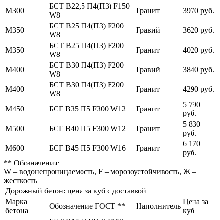
БСТ В22,5 П4(П3) F150
М300
Гранит
3970 руб.
W8
БСТ В25 П4(П3) F200
М350
Гравий
3620 руб.
W8
БСТ В25 П4(П3) F200
М350
Гранит
4020 руб.
W8
БСТ В30 П4(П3) F200
М400
Гравий
3840 руб.
W8
БСТ В30 П4(П3) F200
М400
Гранит
4290 руб.
W8
5 790
М450
БСГ В35 П5 F300 W12
Гранит
руб.
5 830
М500
БСГ В40 П5 F300 W12
Гранит
руб.
6 170
М600
БСГ В45 П5 F300 W16
Гранит
руб.
** Обозначения:
W – водонепроницаемость, F – морозоустойчивость, Ж –
жесткость
Дорожный бетон: цена за куб с доставкой
Марка
Цена за
Обозначение ГОСТ **
Наполнитель
бетона
куб