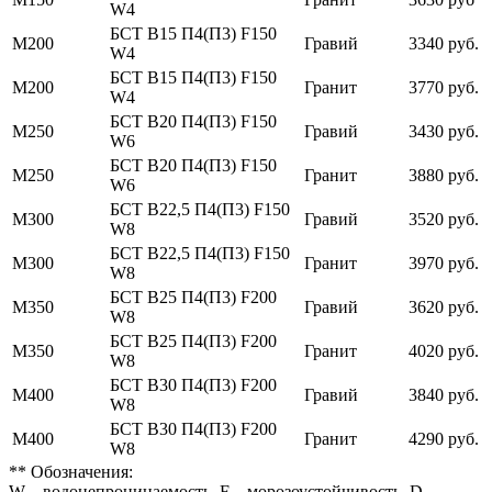
W4
БСТ В15 П4(П3) F150
М200
Гравий
3340 руб.
W4
БСТ В15 П4(П3) F150
М200
Гранит
3770 руб.
W4
БСТ В20 П4(П3) F150
М250
Гравий
3430 руб.
W6
БСТ В20 П4(П3) F150
М250
Гранит
3880 руб.
W6
БСТ В22,5 П4(П3) F150
М300
Гравий
3520 руб.
W8
БСТ В22,5 П4(П3) F150
М300
Гранит
3970 руб.
W8
БСТ В25 П4(П3) F200
М350
Гравий
3620 руб.
W8
БСТ В25 П4(П3) F200
М350
Гранит
4020 руб.
W8
БСТ В30 П4(П3) F200
М400
Гравий
3840 руб.
W8
БСТ В30 П4(П3) F200
М400
Гранит
4290 руб.
W8
** Обозначения:
W – водонепроницаемость, F – морозоустойчивость, D –