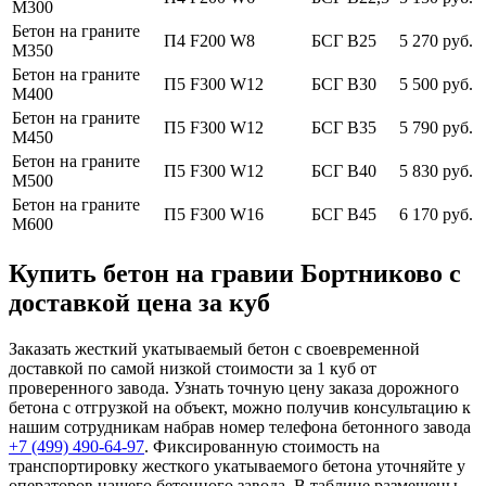
М300
Бетон на граните
П4 F200 W8
БСГ В25
5 270 руб.
М350
Бетон на граните
П5 F300 W12
БСГ В30
5 500 руб.
М400
Бетон на граните
П5 F300 W12
БСГ В35
5 790 руб.
М450
Бетон на граните
П5 F300 W12
БСГ В40
5 830 руб.
М500
Бетон на граните
П5 F300 W16
БСГ В45
6 170 руб.
М600
Купить бетон на гравии Бортниково с
доставкой цена за куб
Заказать жесткий укатываемый бетон с своевременной
доставкой по самой низкой стоимости за 1 куб от
проверенного завода. Узнать точную цену заказа дорожного
бетона с отгрузкой на объект, можно получив консультацию к
нашим сотрудникам набрав номер телефона бетонного завода
+7 (499)
490-64-97
. Фиксированную стоимость на
транспортировку жесткого укатываемого бетона уточняйте у
операторов нашего бетонного завода. В таблице размещены