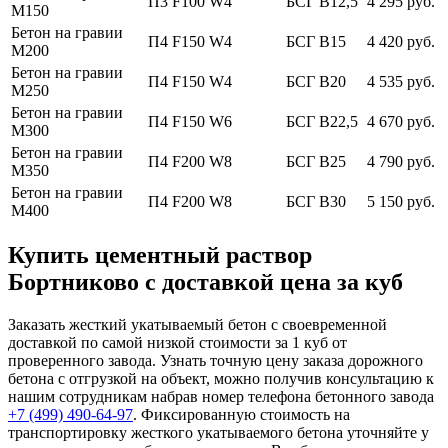
П3 F100 W4
БСГ В12,5
4 295 руб.
М150
Бетон на гравии
П4 F150 W4
БСГ В15
4 420 руб.
М200
Бетон на гравии
П4 F150 W4
БСГ В20
4 535 руб.
М250
Бетон на гравии
П4 F150 W6
БСГ В22,5
4 670 руб.
М300
Бетон на гравии
П4 F200 W8
БСГ В25
4 790 руб.
М350
Бетон на гравии
П4 F200 W8
БСГ В30
5 150 руб.
М400
Купить цементный раствор
Бортниково с доставкой цена за куб
Заказать жесткий укатываемый бетон с своевременной
доставкой по самой низкой стоимости за 1 куб от
проверенного завода. Узнать точную цену заказа дорожного
бетона с отгрузкой на объект, можно получив консультацию к
нашим сотрудникам набрав номер телефона бетонного завода
+7 (499)
490-64-97
. Фиксированную стоимость на
транспортировку жесткого укатываемого бетона уточняйте у