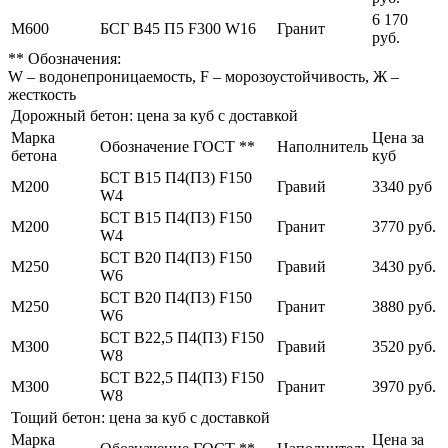
6 170
М600
БСГ В45 П5 F300 W16
Гранит
руб.
** Обозначения:
W – водонепроницаемость, F – морозоустойчивость, Ж –
жесткость
Дорожный бетон: цена за куб с доставкой
Марка
Цена за
Обозначение ГОСТ **
Наполнитель
бетона
куб
БСТ В15 П4(П3) F150
М200
Гравий
3340 руб
W4
БСТ В15 П4(П3) F150
М200
Гранит
3770 руб.
W4
БСТ В20 П4(П3) F150
М250
Гравий
3430 руб.
W6
БСТ В20 П4(П3) F150
М250
Гранит
3880 руб.
W6
БСТ В22,5 П4(П3) F150
М300
Гравий
3520 руб.
W8
БСТ В22,5 П4(П3) F150
М300
Гранит
3970 руб.
W8
Тощий бетон: цена за куб с доставкой
Марка
Цена за