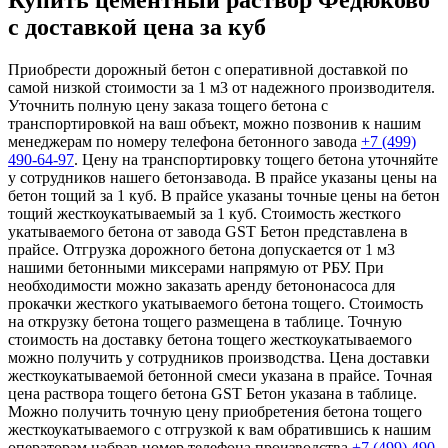
Купить цементный раствор Федюково
с доставкой цена за куб
Приобрести дорожный бетон с оперативной доставкой по
самой низкой стоимости за 1 м3 от надежного производителя.
Уточнить полную цену заказа тощего бетона с
транспортировкой на ваш объект, можно позвонив к нашим
менеджерам по номеру телефона бетонного завода
+7 (499)
490-64-97
. Цену на транспортировку тощего бетона уточняйте
у сотрудников нашего бетонзавода. В прайсе указаны цены на
бетон тощий за 1 куб. В прайсе указаны точные цены на бетон
тощий жесткоукатываемый за 1 куб. Стоимость жесткого
укатываемого бетона от завода GST Бетон представлена в
прайсе. Отгрузка дорожного бетона допускается от 1 м3
нашими бетонными миксерами напрямую от РБУ. При
необходимости можно заказать аренду бетононасоса для
прокачки жесткого укатываемого бетона тощего. Стоимость
на открузку бетона тощего размещена в таблице. Точную
стоимость на доставку бетона тощего жесткоукатываемого
можно получить у сотрудников производства. Цена доставки
жесткоукатываемой бетонной смеси указана в прайсе. Точная
цена раствора тощего бетона GST Бетон указана в таблице.
Можно получить точную цену приобретения бетона тощего
жесткоукатываемого с отгрузкой к вам обратившись к нашим
операторам набрав номер телефона производства
+7 (499)
490-