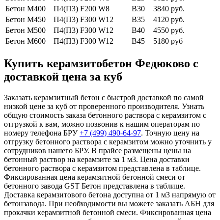
Бетон М400
П4(П3) F200 W8
В30
3840 руб.
Бетон М450
П4(П3) F300 W12
В35
4120 руб.
Бетон М500
П4(П3) F300 W12
В40
4550 руб.
Бетон М600
П4(П3) F300 W12
В45
5180 руб
Купить керамзитобетон Федюково с
доставкой цена за куб
Заказать керамзитный бетон с быстрой доставкой по самой
низкой цене за куб от проверенного производителя. Узнать
общую стоимость заказа бетонного раствора с керамзитом с
отгрузкой к вам, можно позвонив к нашим операторам по
номеру телефона БРУ
+7 (499)
490-64-97
. Точную цену на
отгрузку бетонного раствора с керамзитом можно уточнить у
сотрудников нашего БРУ. В прайсе размещены цены на
бетонный раствор на керамзите за 1 м3. Цена доставки
бетонного раствора с керамзитом представлена в таблице.
Фиксированная цена керамзитной бетонной смеси от
бетонного завода GST Бетон представлена в таблице.
Доставка керамзитового бетона доступна от 1 м3 напрямую от
бетонзавода. При необходимости вы можете заказать АБН для
прокачки керамзитной бетонной смеси. Фиксированная цена