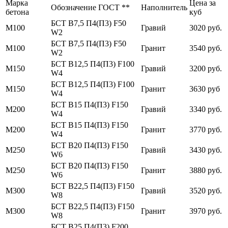
Марка
Цена за
Обозначение ГОСТ **
Наполнитель
бетона
куб
БСТ В7,5 П4(П3) F50
М100
Гравий
3020 руб.
W2
БСТ В7,5 П4(П3) F50
М100
Гранит
3540 руб.
W2
БСТ В12,5 П4(П3) F100
М150
Гравий
3200 руб.
W4
БСТ В12,5 П4(П3) F100
М150
Гранит
3630 руб
W4
БСТ В15 П4(П3) F150
М200
Гравий
3340 руб.
W4
БСТ В15 П4(П3) F150
М200
Гранит
3770 руб.
W4
БСТ В20 П4(П3) F150
М250
Гравий
3430 руб.
W6
БСТ В20 П4(П3) F150
М250
Гранит
3880 руб.
W6
БСТ В22,5 П4(П3) F150
М300
Гравий
3520 руб.
W8
БСТ В22,5 П4(П3) F150
М300
Гранит
3970 руб.
W8
БСТ В25 П4(П3) F200