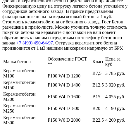
доставки керамзитового бетона представлена в прайс-листе.
Фиксированную цену на отгрузку легкого бетона уточняйте у
сотрудников бетонного завода. В прайсе представлены
фиксированные цены на керамзитовый бетон за 1 куб.
Стоимость керамзитобетона от бетонного завода Гост Бетон
размещена в прайс-листе. Можно уточнить точную стоимость
покупки бетона на керамзите с доставкой на ваш объект
обратившись к нашим сотрудникам по телефону бетонного
завода
+7 (499)
490-64-97
. Отгрузка керамзитного бетона
производится от 1 м3 нашими миксерами напрямую от БРУ.
Обозначение ГОСТ
Цена за
Марка бетона
Класс
**
куб
Керамзитобетон
В7,5
3 785 руб.
М100
F100 W4 D 1200
Керамзитобетон
F100 W4 D 1400
В12,5
3 920 руб.
М150
Керамзитобетон
F150 W4 D 1600
В15
4 055 руб.
М200
Керамзитобетон
F150 W4 D1800
В20
4 190 руб.
М250
Керамзитобетон
F150 W6 D 2000
В22,5
4 200 руб.
М300