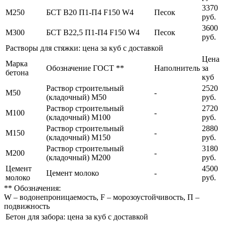
3370
М250
БСТ В20 П1-П4 F150 W4
Песок
руб.
3600
М300
БСТ В22,5 П1-П4 F150 W4
Песок
руб.
Растворы для стяжки: цена за куб с доставкой
Цена
Марка
Обозначение ГОСТ **
Наполнитель
за
бетона
куб
Раствор строительный
2520
М50
-
(кладочный) М50
руб.
Раствор строительный
2720
М100
-
(кладочный) М100
руб.
Раствор строительный
2880
М150
-
(кладочный) М150
руб.
Раствор строительный
3180
М200
-
(кладочный) М200
руб.
Цемент
4500
Цемент молоко
-
молоко
руб.
** Обозначения:
W – водонепроницаемость, F – морозоустойчивость, П –
подвижность
Бетон для забора: цена за куб с доставкой