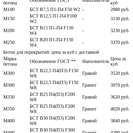
Обозначение ГОСТ **
Наполнитель
бетона
куб
М100
БСТ В7,5 П1-П4 F50 W2
-
2880 руб.
БСТ В12,5 П1-П4 F100
М150
-
3130 руб.
W2
БСТ В15 П1-П4 F150
М200
-
3230 руб.
W4
БСТ В20 П1-П4 F150
М250
-
3370 руб.
W4
Бетон для перекрытий: цена за куб с доставкой
Марка
Цена за
Обозначение ГОСТ **
Наполнитель
бетона
куб
БСТ В22,5 П4(П3) F150
М300
Гравий
3520 руб.
W8
БСТ В22,5 П4(П3) F150
М300
Гранит
3970 руб.
W8
БСТ В25 П4(П3) F200
М350
Гравий
3620 руб.
W8
БСТ В25 П4(П3) F200
М350
Гранит
4020 руб.
W8
БСТ В30 П4(П3) F200
М400
Гравий
3840 руб.
W8
БСТ В30 П4(П3) F300
М400
Гранит
4290 руб.