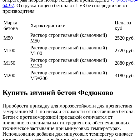
64-97
. Отгрузка тощего бетона от 1 м3 без посредников от
производителя.
Марка
Цена за
Характеристики
бетона
куб
Раствор строительный (кладочный)
М50
2520 руб.
М50
Раствор строительный (кладочный)
М100
2720 руб.
М100
Раствор строительный (кладочный)
М150
2880 руб.
М150
Раствор строительный (кладочный)
М200
3180 руб.
М5=200
Купить зимний бетон Федюково
Приобрести присадку для морозостойкости для препятствия
замерзанию БСТ по низкой стоимости от поставщика бетона.
Бетон с противоморозной присадкой отличается от
привычного специальных ингредиентов, обеспечивающих
техническое застывание при минусовых температурах.
Использование добавки для минусовых температур снижает
температуру замерзания бетонной смеси и усиливает