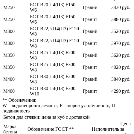
БСТ В20 П4(П3) F150
М250
Гравий
3430 руб.
W6
БСТ В20 П4(П3) F150
М250
Гранит
3880 руб.
W6
БСТ В22,5 П4(П3) F150
М300
Гравий
3520 руб
W8
БСТ В22,5 П4(П3) F150
М300
Гранит
3970 руб.
W8
БСТ В25 П4(П3) F200
М350
Гравий
3620 руб.
W8
БСТ В25 П4(П3) F300
М350
Гранит
4020 руб.
W8
БСТ В30 П4(П3) F200
М400
Гравий
3840 руб.
W8
БСТ В30 П4(П3) F300
М400
Гранит
4290 руб.
W10
** Обозначения:
W – водонепроницаемость, F – морозоустойчивость, П –
подвижность
Бетон для стяжки: цена за куб с доставкой
Цена
Марка
Обозначение ГОСТ **
Наполнитель
за
бетона