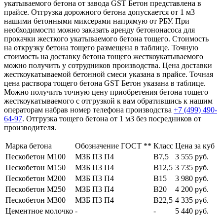
укатываемого бетона от завода GST Бетон представлена в
прайсе. Отгрузка дорожного бетона допускается от 1 м3
нашими бетонными миксерами напрямую от РБУ. При
необходимости можно заказать аренду бетононасоса для
прокачки жесткого укатываемого бетона тощего. Стоимость
на открузку бетона тощего размещена в таблице. Точную
стоимость на доставку бетона тощего жесткоукатываемого
можно получить у сотрудников производства. Цена доставки
жесткоукатываемой бетонной смеси указана в прайсе. Точная
цена раствора тощего бетона GST Бетон указана в таблице.
Можно получить точную цену приобретения бетона тощего
жесткоукатываемого с отгрузкой к вам обратившись к нашим
операторам набрав номер телефона производства
+7 (499)
490-
64-97
. Отгрузка тощего бетона от 1 м3 без посредников от
производителя.
Марка бетона
Обозначение ГОСТ **
Класс
Цена за куб
Пескобетон М100
МЗБ П3 П4
В7,5
3 555 руб.
Пескобетон М150
МЗБ П3 П4
В12,5
3 735 руб.
Пескобетон М200
МЗБ П3 П4
В15
3 980 руб.
Пескобетон М250
МЗБ П3 П4
В20
4 200 руб.
Пескобетон М300
МЗБ П3 П4
В22,5
4 335 руб.
Цементное молочко
-
-
5 440 руб.