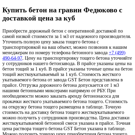
Купить бетон на гравии Федюково с
доставкой цена за куб
Приобрести дорожный бетон с оперативной доставкой по
самой низкой стоимости за 1 м3 от надежного производителя.
Уточнить полную цену заказа тощего бетона с
транспортировкой на ваш объект, можно позвонив к нашим
менеджерам по номеру телефона бетонного завода
+7 (499)
490-64-97
. Цену на транспортировку тощего бетона уточняйте
у сотрудников нашего бетонзавода. В прайсе указаны цены на
бетон тощий за 1 куб. В прайсе указаны точные цены на бетон
тощий жесткоукатываемый за 1 куб. Стоимость жесткого
укатываемого бетона от завода GST Бетон представлена в
прайсе. Отгрузка дорожного бетона допускается от 1 м3
нашими бетонными миксерами напрямую от РБУ. При
необходимости можно заказать аренду бетононасоса для
прокачки жесткого укатываемого бетона тощего. Стоимость
на открузку бетона тощего размещена в таблице. Точную
стоимость на доставку бетона тощего жесткоукатываемого
можно получить у сотрудников производства. Цена доставки
жесткоукатываемой бетонной смеси указана в прайсе. Точная
цена раствора тощего бетона GST Бетон указана в таблице.
Можно получить точную цену приобретения бетона тощего