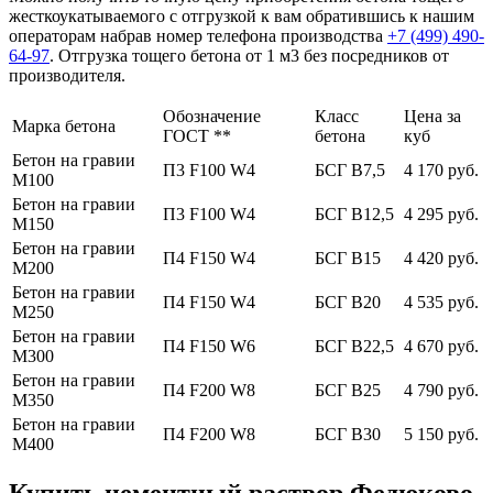
жесткоукатываемого с отгрузкой к вам обратившись к нашим
операторам набрав номер телефона производства
+7 (499)
490-
64-97
. Отгрузка тощего бетона от 1 м3 без посредников от
производителя.
Обозначение
Класс
Цена за
Марка бетона
ГОСТ **
бетона
куб
Бетон на гравии
П3 F100 W4
БСГ В7,5
4 170 руб.
М100
Бетон на гравии
П3 F100 W4
БСГ В12,5
4 295 руб.
М150
Бетон на гравии
П4 F150 W4
БСГ В15
4 420 руб.
М200
Бетон на гравии
П4 F150 W4
БСГ В20
4 535 руб.
М250
Бетон на гравии
П4 F150 W6
БСГ В22,5
4 670 руб.
М300
Бетон на гравии
П4 F200 W8
БСГ В25
4 790 руб.
М350
Бетон на гравии
П4 F200 W8
БСГ В30
5 150 руб.
М400