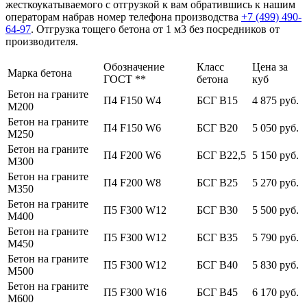
жесткоукатываемого с отгрузкой к вам обратившись к нашим
операторам набрав номер телефона производства
+7 (499)
490-
64-97
. Отгрузка тощего бетона от 1 м3 без посредников от
производителя.
Обозначение
Класс
Цена за
Марка бетона
ГОСТ **
бетона
куб
Бетон на граните
П4 F150 W4
БСГ В15
4 875 руб.
М200
Бетон на граните
П4 F150 W6
БСГ В20
5 050 руб.
М250
Бетон на граните
П4 F200 W6
БСГ В22,5
5 150 руб.
М300
Бетон на граните
П4 F200 W8
БСГ В25
5 270 руб.
М350
Бетон на граните
П5 F300 W12
БСГ В30
5 500 руб.
М400
Бетон на граните
П5 F300 W12
БСГ В35
5 790 руб.
М450
Бетон на граните
П5 F300 W12
БСГ В40
5 830 руб.
М500
Бетон на граните
П5 F300 W16
БСГ В45
6 170 руб.
М600