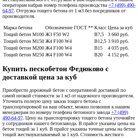
операторам набрав номер телефона производства
+7 (499)
490-
64-97
. Отгрузка тощего бетона от 1 м3 без посредников от
производителя.
Марка бетона
Обозначение ГОСТ **
Класс
Цена за куб
Тощий бетон М100
Ж3 F50 W2
В7,5
3 660 руб.
Тощий бетон М150
Ж4 F100 W4
В12,5
3 910 руб.
Тощий бетон М200
Ж4 F100 W4
В15
4 035 руб.
Тощий бетон М250
Ж4 F100 W4
В20
4 152 руб.
Купить пескобетон Федюково с
доставкой цена за куб
Приобрести дорожный бетон с оперативной доставкой по
самой низкой стоимости за 1 м3 от надежного производителя.
Уточнить полную цену заказа тощего бетона с
транспортировкой на ваш объект, можно позвонив к нашим
менеджерам по номеру телефона бетонного завода
+7 (499)
490-64-97
. Цену на транспортировку тощего бетона уточняйте
у сотрудников нашего бетонзавода. В прайсе указаны цены на
бетон тощий за 1 куб. В прайсе указаны точные цены на бетон
тощий жесткоукатываемый за 1 куб. Стоимость жесткого