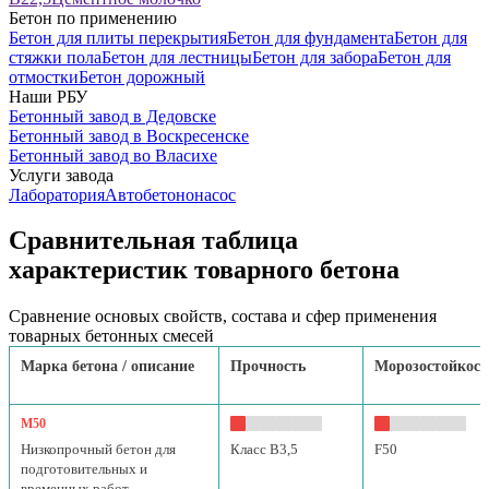
Бетон по применению
Бетон для плиты перекрытия
Бетон для фундамента
Бетон для
стяжки пола
Бетон для лестницы
Бетон для забора
Бетон для
отмостки
Бетон дорожный
Наши РБУ
Бетонный завод в Дедовске
Бетонный завод в Воскресенске
Бетонный завод во Власихе
Услуги завода
Лаборатория
Автобетононасос
Сравнительная таблица
характеристик товарного бетона
Сравнение основых свойств, состава и сфер применения
товарных бетонных смесей
Марка бетона / описание
Прочность
Морозостойкост
М50
Низкопрочный бетон для
Класс B3,5
F50
подготовительных и
временных работ