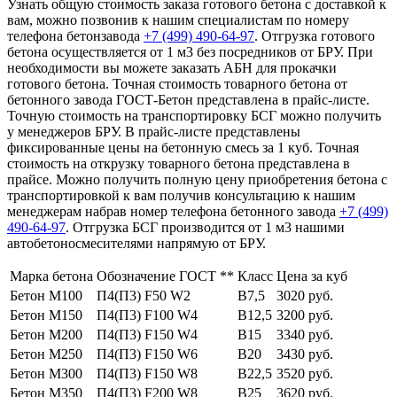
Узнать общую стоимость заказа готового бетона с доставкой к
вам, можно позвонив к нашим специалистам по номеру
телефона бетонзавода
+7 (499)
490-64-97
. Отгрузка готового
бетона осуществляется от 1 м3 без посредников от БРУ. При
необходимости вы можете заказать АБН для прокачки
готового бетона. Точная стоимость товарного бетона от
бетонного завода ГОСТ-Бетон представлена в прайс-листе.
Точную стоимость на транспортировку БСГ можно получить
у менеджеров БРУ. В прайс-листе представлены
фиксированные цены на бетонную смесь за 1 куб. Точная
стоимость на открузку товарного бетона представлена в
прайсе. Можно получить полную цену приобретения бетона с
транспортировкой к вам получив консультацию к нашим
менеджерам набрав номер телефона бетонного завода
+7 (499)
490-64-97
. Отгрузка БСГ производится от 1 м3 нашими
автобетоносмесителями напрямую от БРУ.
Марка бетона
Обозначение ГОСТ **
Класс
Цена за куб
Бетон М100
П4(П3) F50 W2
В7,5
3020 руб.
Бетон М150
П4(П3) F100 W4
В12,5
3200 руб.
Бетон М200
П4(П3) F150 W4
В15
3340 руб.
Бетон М250
П4(П3) F150 W6
В20
3430 руб.
Бетон М300
П4(П3) F150 W8
В22,5
3520 руб.
Бетон М350
П4(П3) F200 W8
В25
3620 руб.