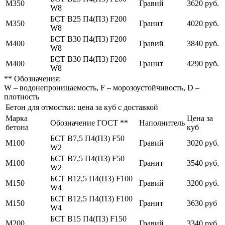
М350
Гравий
3620 руб.
W8
БСТ В25 П4(П3) F200
М350
Гранит
4020 руб.
W8
БСТ В30 П4(П3) F200
М400
Гравий
3840 руб.
W8
БСТ В30 П4(П3) F200
М400
Гранит
4290 руб.
W8
** Обозначения:
W – водонепроницаемость, F – морозоустойчивость, D –
плотность
Бетон для отмостки: цена за куб с доставкой
Марка
Цена за
Обозначение ГОСТ **
Наполнитель
бетона
куб
БСТ В7,5 П4(П3) F50
М100
Гравий
3020 руб.
W2
БСТ В7,5 П4(П3) F50
М100
Гранит
3540 руб.
W2
БСТ В12,5 П4(П3) F100
М150
Гравий
3200 руб.
W4
БСТ В12,5 П4(П3) F100
М150
Гранит
3630 руб
W4
БСТ В15 П4(П3) F150
М200
Гравий
3340 руб.