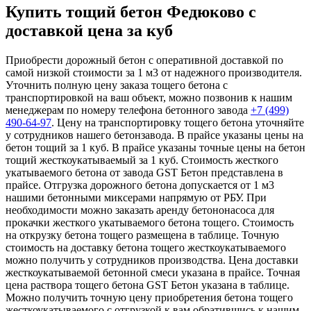
Купить тощий бетон Федюково с
доставкой цена за куб
Приобрести дорожный бетон с оперативной доставкой по
самой низкой стоимости за 1 м3 от надежного производителя.
Уточнить полную цену заказа тощего бетона с
транспортировкой на ваш объект, можно позвонив к нашим
менеджерам по номеру телефона бетонного завода
+7 (499)
490-64-97
. Цену на транспортировку тощего бетона уточняйте
у сотрудников нашего бетонзавода. В прайсе указаны цены на
бетон тощий за 1 куб. В прайсе указаны точные цены на бетон
тощий жесткоукатываемый за 1 куб. Стоимость жесткого
укатываемого бетона от завода GST Бетон представлена в
прайсе. Отгрузка дорожного бетона допускается от 1 м3
нашими бетонными миксерами напрямую от РБУ. При
необходимости можно заказать аренду бетононасоса для
прокачки жесткого укатываемого бетона тощего. Стоимость
на открузку бетона тощего размещена в таблице. Точную
стоимость на доставку бетона тощего жесткоукатываемого
можно получить у сотрудников производства. Цена доставки
жесткоукатываемой бетонной смеси указана в прайсе. Точная
цена раствора тощего бетона GST Бетон указана в таблице.
Можно получить точную цену приобретения бетона тощего
жесткоукатываемого с отгрузкой к вам обратившись к нашим