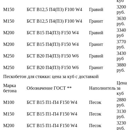
куб
3200
М150
БСТ В12,5 П4(П3) F100 W4
Гравий
руб.
3630
М150
БСТ В12,5 П4(П3) F100 W4
Гранит
руб.
3340
М200
БСТ В15 П4(П3) F150 W4
Гравий
руб
3770
М200
БСТ В15 П4(П3) F150 W4
Гранит
руб.
3430
М250
БСТ В20 П4(П3) F150 W6
Гравий
руб
3880
М250
БСТ В20 П4(П3) F150 W6
Гранит
руб.
Пескобетон для стяжки: цена за куб с доставкой
Цена
Марка
Обозначение ГОСТ **
Наполнитель
за
бетона
куб
2880
М100
БСТ В15 П1-П4 F150 W4
Песок
руб.
3130
М150
БСТ В15 П1-П4 F150 W4
Песок
руб.
3230
М200
БСТ В15 П1-П4 F150 W4
Песок
руб.