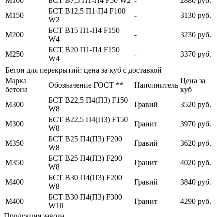
М100
БСТ В7,5 П1-П4 F50 W2
-
2880 руб.
БСТ В12,5 П1-П4 F100
М150
-
3130 руб.
W2
БСТ В15 П1-П4 F150
М200
-
3230 руб.
W4
БСТ В20 П1-П4 F150
М250
-
3370 руб.
W4
Бетон для перекрытий: цена за куб с доставкой
Марка
Цена за
Обозначение ГОСТ **
Наполнитель
бетона
куб
БСТ В22,5 П4(П3) F150
М300
Гравий
3520 руб.
W8
БСТ В22,5 П4(П3) F150
М300
Гранит
3970 руб.
W8
БСТ В25 П4(П3) F200
М350
Гравий
3620 руб.
W8
БСТ В25 П4(П3) F200
М350
Гранит
4020 руб.
W8
БСТ В30 П4(П3) F200
М400
Гравий
3840 руб.
W8
БСТ В30 П4(П3) F300
М400
Гранит
4290 руб.
W10
Продукция завода