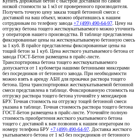
Купить дорожный бетон с быстрой доставкой по самой
низкой стоимости за 1 м3 от проверенного производителя.
Получить точную цену заказа тощей бетонной смеси с
доставкой на ваш объект, можно обратившись к нашим
сотрудникам по телефону завода
+7 (499)
490-64-97
. Цену на
отгрузку бетона тощего жесткоукатываемого можно уточнить
у операторов нашего производства. В таблице представлены
фиксированные цены на жесткоукатываемую бетонную смесь
за 1 куб. В прайсе представлены фиксированные цены на
тощий бетон за 1 куб. Цена жесткого укатываемого бетона от
завода ГОСТ-Бетон размещена в прайс-листе.
Транспортировка бетона тощего жесткоукатываемого
допускается от 1 кубометра нашими бетонными миксерами
без посредников от бетонного завода. При необходимости
можно взять в аренду АБН для прокачки раствора тощего
бетона. Цена транспортировки жесткоукатываемой бетонной
смеси представлена в таблице. Фиксированную стоимость на
отгрузку раствора тощего бетона уточняйте у менеджеров
БРУ. Точная стоимость на отгрузку тощей бетонной смеси
указана в таблице. Точная стоимость раствора тощего бетона
ГОСТ-Бетон размещена в прайс-листе. Уточняйте полную
стоимость приобретения жесткого укатываемого бетона
тощего с доставкой к вам позвонив к нашим операторам по
номеру телефона БРУ
+7 (499)
490-64-97
. Доставка жесткого
укатываемого бетона от 1 м3 без посредников от бетонного