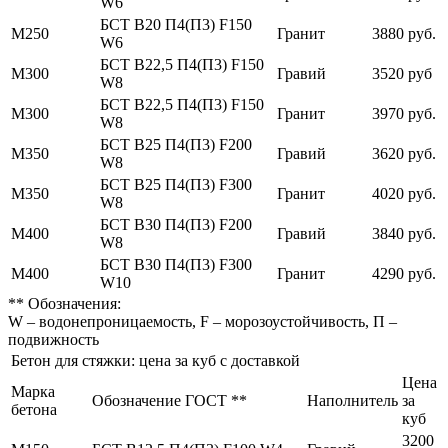
W6
БСТ В20 П4(П3) F150
М250
Гранит
3880 руб.
W6
БСТ В22,5 П4(П3) F150
М300
Гравий
3520 руб
W8
БСТ В22,5 П4(П3) F150
М300
Гранит
3970 руб.
W8
БСТ В25 П4(П3) F200
М350
Гравий
3620 руб.
W8
БСТ В25 П4(П3) F300
М350
Гранит
4020 руб.
W8
БСТ В30 П4(П3) F200
М400
Гравий
3840 руб.
W8
БСТ В30 П4(П3) F300
М400
Гранит
4290 руб.
W10
** Обозначения:
W – водонепроницаемость, F – морозоустойчивость, П –
подвижность
Бетон для стяжки: цена за куб с доставкой
Цена
Марка
Обозначение ГОСТ **
Наполнитель
за
бетона
куб
3200