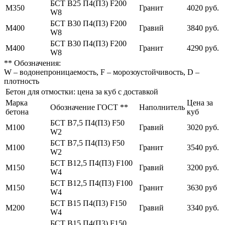
БСТ В25 П4(П3) F200
М350
Гранит
4020 руб.
W8
БСТ В30 П4(П3) F200
М400
Гравий
3840 руб.
W8
БСТ В30 П4(П3) F200
М400
Гранит
4290 руб.
W8
** Обозначения:
W – водонепроницаемость, F – морозоустойчивость, D –
плотность
Бетон для отмостки: цена за куб с доставкой
Марка
Цена за
Обозначение ГОСТ **
Наполнитель
бетона
куб
БСТ В7,5 П4(П3) F50
М100
Гравий
3020 руб.
W2
БСТ В7,5 П4(П3) F50
М100
Гранит
3540 руб.
W2
БСТ В12,5 П4(П3) F100
М150
Гравий
3200 руб.
W4
БСТ В12,5 П4(П3) F100
М150
Гранит
3630 руб
W4
БСТ В15 П4(П3) F150
М200
Гравий
3340 руб.
W4
БСТ В15 П4(П3) F150