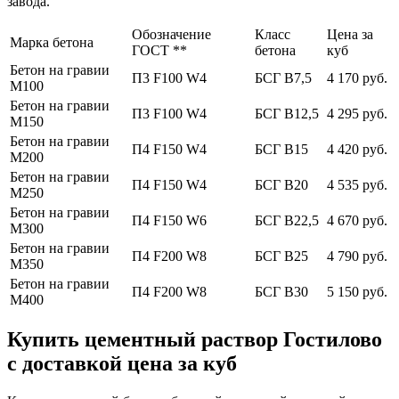
завода.
Обозначение
Класс
Цена за
Марка бетона
ГОСТ **
бетона
куб
Бетон на гравии
П3 F100 W4
БСГ В7,5
4 170 руб.
М100
Бетон на гравии
П3 F100 W4
БСГ В12,5
4 295 руб.
М150
Бетон на гравии
П4 F150 W4
БСГ В15
4 420 руб.
М200
Бетон на гравии
П4 F150 W4
БСГ В20
4 535 руб.
М250
Бетон на гравии
П4 F150 W6
БСГ В22,5
4 670 руб.
М300
Бетон на гравии
П4 F200 W8
БСГ В25
4 790 руб.
М350
Бетон на гравии
П4 F200 W8
БСГ В30
5 150 руб.
М400
Купить цементный раствор Гостилово
с доставкой цена за куб