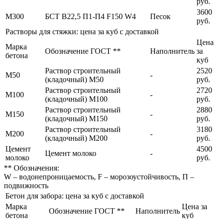
руб.
3600
М300
БСТ В22,5 П1-П4 F150 W4
Песок
руб.
Растворы для стяжки: цена за куб с доставкой
Цена
Марка
Обозначение ГОСТ **
Наполнитель
за
бетона
куб
Раствор строительный
2520
М50
-
(кладочный) М50
руб.
Раствор строительный
2720
М100
-
(кладочный) М100
руб.
Раствор строительный
2880
М150
-
(кладочный) М150
руб.
Раствор строительный
3180
М200
-
(кладочный) М200
руб.
Цемент
4500
Цемент молоко
-
молоко
руб.
** Обозначения:
W – водонепроницаемость, F – морозоустойчивость, П –
подвижность
Бетон для забора: цена за куб с доставкой
Марка
Цена за
Обозначение ГОСТ **
Наполнитель
бетона
куб