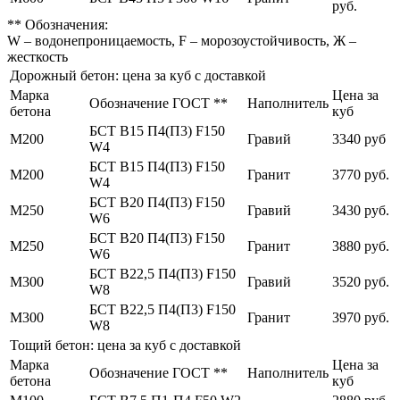
руб.
** Обозначения:
W – водонепроницаемость, F – морозоустойчивость, Ж –
жесткость
Дорожный бетон: цена за куб с доставкой
Марка
Цена за
Обозначение ГОСТ **
Наполнитель
бетона
куб
БСТ В15 П4(П3) F150
М200
Гравий
3340 руб
W4
БСТ В15 П4(П3) F150
М200
Гранит
3770 руб.
W4
БСТ В20 П4(П3) F150
М250
Гравий
3430 руб.
W6
БСТ В20 П4(П3) F150
М250
Гранит
3880 руб.
W6
БСТ В22,5 П4(П3) F150
М300
Гравий
3520 руб.
W8
БСТ В22,5 П4(П3) F150
М300
Гранит
3970 руб.
W8
Тощий бетон: цена за куб с доставкой
Марка
Цена за
Обозначение ГОСТ **
Наполнитель
бетона
куб