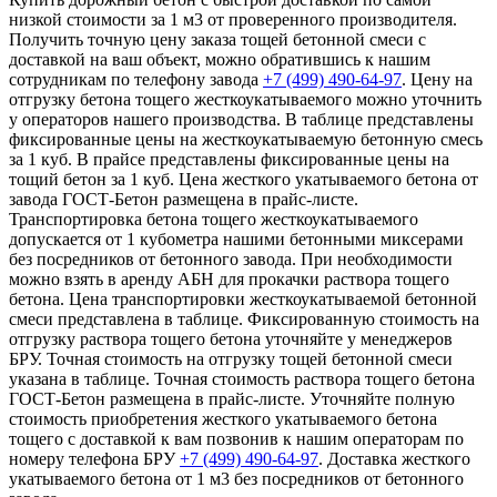
низкой стоимости за 1 м3 от проверенного производителя.
Получить точную цену заказа тощей бетонной смеси с
доставкой на ваш объект, можно обратившись к нашим
сотрудникам по телефону завода
+7 (499)
490-64-97
. Цену на
отгрузку бетона тощего жесткоукатываемого можно уточнить
у операторов нашего производства. В таблице представлены
фиксированные цены на жесткоукатываемую бетонную смесь
за 1 куб. В прайсе представлены фиксированные цены на
тощий бетон за 1 куб. Цена жесткого укатываемого бетона от
завода ГОСТ-Бетон размещена в прайс-листе.
Транспортировка бетона тощего жесткоукатываемого
допускается от 1 кубометра нашими бетонными миксерами
без посредников от бетонного завода. При необходимости
можно взять в аренду АБН для прокачки раствора тощего
бетона. Цена транспортировки жесткоукатываемой бетонной
смеси представлена в таблице. Фиксированную стоимость на
отгрузку раствора тощего бетона уточняйте у менеджеров
БРУ. Точная стоимость на отгрузку тощей бетонной смеси
указана в таблице. Точная стоимость раствора тощего бетона
ГОСТ-Бетон размещена в прайс-листе. Уточняйте полную
стоимость приобретения жесткого укатываемого бетона
тощего с доставкой к вам позвонив к нашим операторам по
номеру телефона БРУ
+7 (499)
490-64-97
. Доставка жесткого
укатываемого бетона от 1 м3 без посредников от бетонного