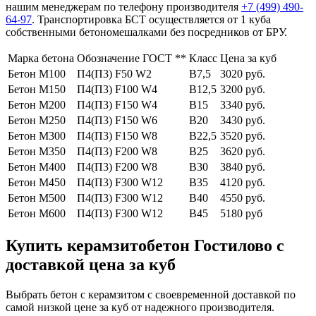
нашим менеджерам по телефону производителя
+7 (499)
490-
64-97
. Транспортировка БСТ осуществляется от 1 куба
собственными бетономешалками без посредников от БРУ.
Марка бетона
Обозначение ГОСТ **
Класс
Цена за куб
Бетон М100
П4(П3) F50 W2
В7,5
3020 руб.
Бетон М150
П4(П3) F100 W4
В12,5
3200 руб.
Бетон М200
П4(П3) F150 W4
В15
3340 руб.
Бетон М250
П4(П3) F150 W6
В20
3430 руб.
Бетон М300
П4(П3) F150 W8
В22,5
3520 руб.
Бетон М350
П4(П3) F200 W8
В25
3620 руб.
Бетон М400
П4(П3) F200 W8
В30
3840 руб.
Бетон М450
П4(П3) F300 W12
В35
4120 руб.
Бетон М500
П4(П3) F300 W12
В40
4550 руб.
Бетон М600
П4(П3) F300 W12
В45
5180 руб
Купить керамзитобетон Гостилово с
доставкой цена за куб
Выбрать бетон с керамзитом с своевременной доставкой по
самой низкой цене за куб от надежного производителя.