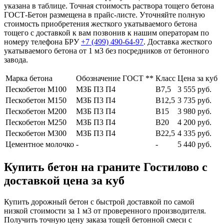
указана в таблице. Точная стоимость раствора тощего бетона
ГОСТ-Бетон размещена в прайс-листе. Уточняйте полную
стоимость приобретения жесткого укатываемого бетона
тощего с доставкой к вам позвонив к нашим операторам по
номеру телефона БРУ
+7 (499)
490-64-97
. Доставка жесткого
укатываемого бетона от 1 м3 без посредников от бетонного
завода.
Марка бетона
Обозначение ГОСТ **
Класс
Цена за куб
Пескобетон М100
МЗБ П3 П4
В7,5
3 555 руб.
Пескобетон М150
МЗБ П3 П4
В12,5
3 735 руб.
Пескобетон М200
МЗБ П3 П4
В15
3 980 руб.
Пескобетон М250
МЗБ П3 П4
В20
4 200 руб.
Пескобетон М300
МЗБ П3 П4
В22,5
4 335 руб.
Цементное молочко
-
-
5 440 руб.
Купить бетон на граните Гостилово с
доставкой цена за куб
Купить дорожный бетон с быстрой доставкой по самой
низкой стоимости за 1 м3 от проверенного производителя.
Получить точную цену заказа тощей бетонной смеси с