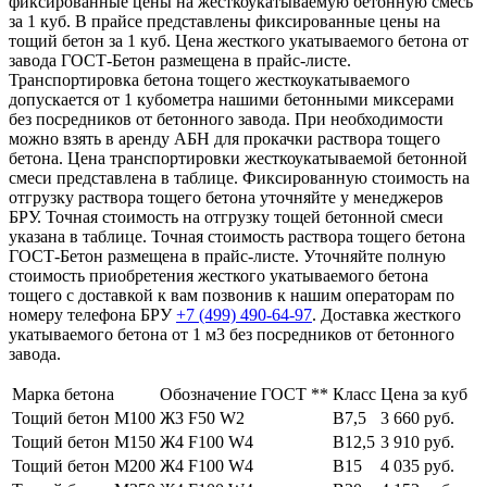
фиксированные цены на жесткоукатываемую бетонную смесь
за 1 куб. В прайсе представлены фиксированные цены на
тощий бетон за 1 куб. Цена жесткого укатываемого бетона от
завода ГОСТ-Бетон размещена в прайс-листе.
Транспортировка бетона тощего жесткоукатываемого
допускается от 1 кубометра нашими бетонными миксерами
без посредников от бетонного завода. При необходимости
можно взять в аренду АБН для прокачки раствора тощего
бетона. Цена транспортировки жесткоукатываемой бетонной
смеси представлена в таблице. Фиксированную стоимость на
отгрузку раствора тощего бетона уточняйте у менеджеров
БРУ. Точная стоимость на отгрузку тощей бетонной смеси
указана в таблице. Точная стоимость раствора тощего бетона
ГОСТ-Бетон размещена в прайс-листе. Уточняйте полную
стоимость приобретения жесткого укатываемого бетона
тощего с доставкой к вам позвонив к нашим операторам по
номеру телефона БРУ
+7 (499)
490-64-97
. Доставка жесткого
укатываемого бетона от 1 м3 без посредников от бетонного
завода.
Марка бетона
Обозначение ГОСТ **
Класс
Цена за куб
Тощий бетон М100
Ж3 F50 W2
В7,5
3 660 руб.
Тощий бетон М150
Ж4 F100 W4
В12,5
3 910 руб.
Тощий бетон М200
Ж4 F100 W4
В15
4 035 руб.