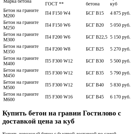
Марка бетона
ГОСТ **
бетона
куб
Бетон на граните
П4 F150 W4
БСГ В15
4 875 руб.
М200
Бетон на граните
П4 F150 W6
БСГ В20
5 050 руб.
М250
Бетон на граните
П4 F200 W6
БСГ В22,5
5 150 руб.
М300
Бетон на граните
П4 F200 W8
БСГ В25
5 270 руб.
М350
Бетон на граните
П5 F300 W12
БСГ В30
5 500 руб.
М400
Бетон на граните
П5 F300 W12
БСГ В35
5 790 руб.
М450
Бетон на граните
П5 F300 W12
БСГ В40
5 830 руб.
М500
Бетон на граните
П5 F300 W16
БСГ В45
6 170 руб.
М600
Купить бетон на гравии Гостилово с
доставкой цена за куб
Купить дорожный бетон с быстрой доставкой по самой