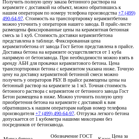
Получить полную цену заказа бетонного раствора на
керамзите с доставкой на объект, можно обратившись к
нашим операторам по номеру телефона производства
+7 (499)
490-64-97
. Стоимость на транспортировку керамзитбетона
можно уточнить у операторов нашего завода. В прайс-листе
размещены фиксированные цены на керамзитная бетонная
смесь за 1 куб. Стоимость доставки керамзитбетона
представлена в таблице. Фиксированная цена
керамзитобетона от завода Гост Бетон представлена в прайсе.
Доставка бетона на керамзите осуществляется от 1 куба
напрямую от бетонзавода. При необходимости можно взять в
аренду АБН для прокачки керамзитового бетона. Цена
транспортировки бетона с керамзитом указана ниже. Точную
цену на доставку керамзитной бетонной смеси можно
получить у операторов РБУ. В прайсе размещены цены на
бетонный раствор на керамзите за 1 м3. Точная стоимость
бетонного раствора с керамзитом от бетонного завода Гост
Бетон размещена в ниже. Можно уточнить полную цену
приобретения бетона на керамзите с доставкой к вам
обратившись к нашим операторам набрав номер телефона
производителя
+7 (499)
490-64-97
. Отгрузка легкого бетона
допускается от 1 кубометра нашими миксерами без
посредников от бетонзавода.
Обозначение ГОСТ
Цена за
Марка бетона
Класс