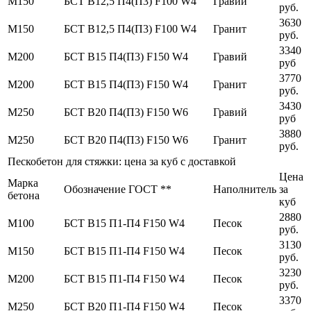
М150
БСТ В12,5 П4(П3) F100 W4
Гравий
руб.
3630
М150
БСТ В12,5 П4(П3) F100 W4
Гранит
руб.
3340
М200
БСТ В15 П4(П3) F150 W4
Гравий
руб
3770
М200
БСТ В15 П4(П3) F150 W4
Гранит
руб.
3430
М250
БСТ В20 П4(П3) F150 W6
Гравий
руб
3880
М250
БСТ В20 П4(П3) F150 W6
Гранит
руб.
Пескобетон для стяжки: цена за куб с доставкой
Цена
Марка
Обозначение ГОСТ **
Наполнитель
за
бетона
куб
2880
М100
БСТ В15 П1-П4 F150 W4
Песок
руб.
3130
М150
БСТ В15 П1-П4 F150 W4
Песок
руб.
3230
М200
БСТ В15 П1-П4 F150 W4
Песок
руб.
3370
М250
БСТ В20 П1-П4 F150 W4
Песок