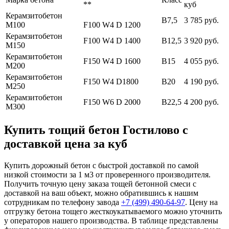
**
куб
Керамзитобетон
В7,5
3 785 руб.
М100
F100 W4 D 1200
Керамзитобетон
F100 W4 D 1400
В12,5
3 920 руб.
М150
Керамзитобетон
F150 W4 D 1600
В15
4 055 руб.
М200
Керамзитобетон
F150 W4 D1800
В20
4 190 руб.
М250
Керамзитобетон
F150 W6 D 2000
В22,5
4 200 руб.
М300
Купить тощий бетон Гостилово с
доставкой цена за куб
Купить дорожный бетон с быстрой доставкой по самой
низкой стоимости за 1 м3 от проверенного производителя.
Получить точную цену заказа тощей бетонной смеси с
доставкой на ваш объект, можно обратившись к нашим
сотрудникам по телефону завода
+7 (499)
490-64-97
. Цену на
отгрузку бетона тощего жесткоукатываемого можно уточнить
у операторов нашего производства. В таблице представлены