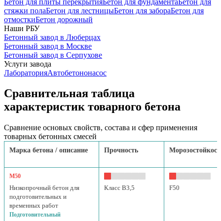
Бетон для плиты перекрытия
Бетон для фундамента
Бетон для
стяжки пола
Бетон для лестницы
Бетон для забора
Бетон для
отмостки
Бетон дорожный
Наши РБУ
Бетонный завод в Люберцах
Бетонный завод в Москве
Бетонный завод в Серпухове
Услуги завода
Лаборатория
Автобетононасос
Сравнительная таблица
характеристик товарного бетона
Сравнение основых свойств, состава и сфер применения
товарных бетонных смесей
Марка бетона / описание
Прочность
Морозостойкост
М50
Низкопрочный бетон для
Класс B3,5
F50
подготовительных и
временных работ
Подготовительный