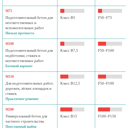
М75
Подготовительный бетон для
Класс B5
F50–F75
неответственных и
вспомогательных работ
Низкая прочность
М100
Подготовительный бетон для
Класс B7,5
F50–F100
подбетонки, стяжек и
неответственных работ
Базовый вариант
М150
Для подготовительных работ,
Класс B12,5
F50–F100
дорожек, лёгких площадок и
стяжек
Практичное решение
М200
Универсальный бетон для
Класс B15
F100–F150
частного строительства
Популярный выбор