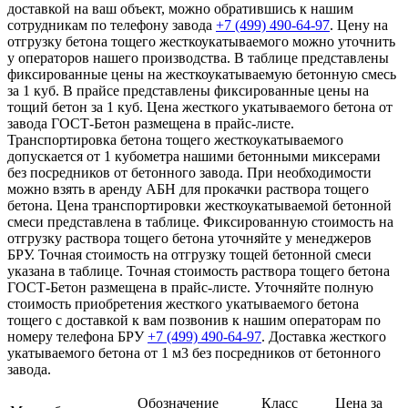
доставкой на ваш объект, можно обратившись к нашим
сотрудникам по телефону завода
+7 (499)
490-64-97
. Цену на
отгрузку бетона тощего жесткоукатываемого можно уточнить
у операторов нашего производства. В таблице представлены
фиксированные цены на жесткоукатываемую бетонную смесь
за 1 куб. В прайсе представлены фиксированные цены на
тощий бетон за 1 куб. Цена жесткого укатываемого бетона от
завода ГОСТ-Бетон размещена в прайс-листе.
Транспортировка бетона тощего жесткоукатываемого
допускается от 1 кубометра нашими бетонными миксерами
без посредников от бетонного завода. При необходимости
можно взять в аренду АБН для прокачки раствора тощего
бетона. Цена транспортировки жесткоукатываемой бетонной
смеси представлена в таблице. Фиксированную стоимость на
отгрузку раствора тощего бетона уточняйте у менеджеров
БРУ. Точная стоимость на отгрузку тощей бетонной смеси
указана в таблице. Точная стоимость раствора тощего бетона
ГОСТ-Бетон размещена в прайс-листе. Уточняйте полную
стоимость приобретения жесткого укатываемого бетона
тощего с доставкой к вам позвонив к нашим операторам по
номеру телефона БРУ
+7 (499)
490-64-97
. Доставка жесткого
укатываемого бетона от 1 м3 без посредников от бетонного
завода.
Обозначение
Класс
Цена за