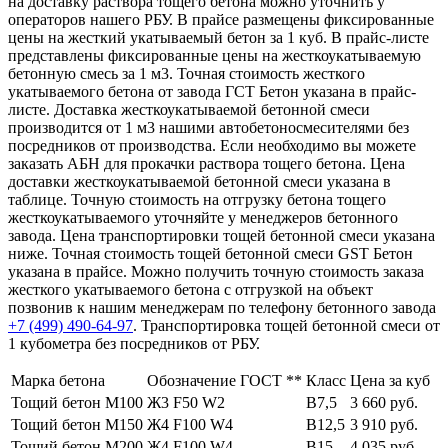
на доставку раствора тощего бетона можно уточнить у
операторов нашего РБУ. В прайсе размещены фиксированные
цены на жесткий укатываемый бетон за 1 куб. В прайс-листе
представлены фиксированные цены на жесткоукатываемую
бетонную смесь за 1 м3. Точная стоимость жесткого
укатываемого бетона от завода ГСТ Бетон указана в прайс-
листе. Доставка жесткоукатываемой бетонной смеси
производится от 1 м3 нашими автобетоносмесителями без
посредников от производства. Если необходимо вы можете
заказать АБН для прокачки раствора тощего бетона. Цена
доставки жесткоукатываемой бетонной смеси указана в
таблице. Точную стоимость на отгрузку бетона тощего
жесткоукатываемого уточняйте у менеджеров бетонного
завода. Цена транспортировки тощей бетонной смеси указана
ниже. Точная стоимость тощей бетонной смеси GST Бетон
указана в прайсе. Можно получить точную стоимость заказа
жесткого укатываемого бетона с отгрузкой на объект
позвонив к нашим менеджерам по телефону бетонного завода
+7 (499)
490-64-97
. Транспортировка тощей бетонной смеси от
1 кубометра без посредников от РБУ.
Марка бетона
Обозначение ГОСТ **
Класс
Цена за куб
Тощий бетон М100
Ж3 F50 W2
В7,5
3 660 руб.
Тощий бетон М150
Ж4 F100 W4
В12,5
3 910 руб.
Тощий бетон М200
Ж4 F100 W4
В15
4 035 руб.