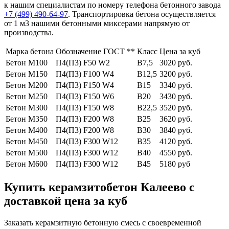
к нашим специалистам по номеру телефона бетонного завода
+7 (499)
490-64-97
. Транспортировка бетона осуществляется
от 1 м3 нашими бетонными миксерами напрямую от
производства.
Марка бетона
Обозначение ГОСТ **
Класс
Цена за куб
Бетон М100
П4(П3) F50 W2
В7,5
3020 руб.
Бетон М150
П4(П3) F100 W4
В12,5
3200 руб.
Бетон М200
П4(П3) F150 W4
В15
3340 руб.
Бетон М250
П4(П3) F150 W6
В20
3430 руб.
Бетон М300
П4(П3) F150 W8
В22,5
3520 руб.
Бетон М350
П4(П3) F200 W8
В25
3620 руб.
Бетон М400
П4(П3) F200 W8
В30
3840 руб.
Бетон М450
П4(П3) F300 W12
В35
4120 руб.
Бетон М500
П4(П3) F300 W12
В40
4550 руб.
Бетон М600
П4(П3) F300 W12
В45
5180 руб
Купить керамзитобетон Калеево с
доставкой цена за куб
Заказать керамзитную бетонную смесь с своевременной