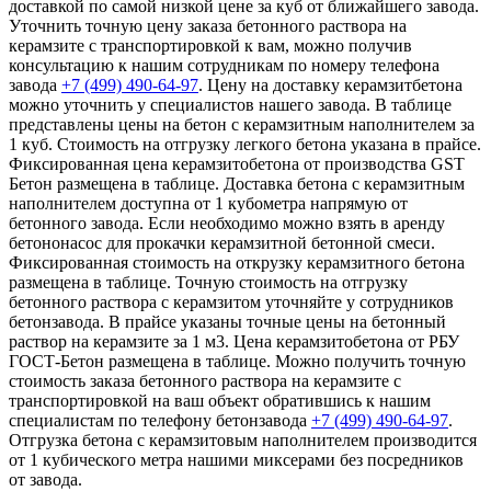
доставкой по самой низкой цене за куб от ближайшего завода.
Уточнить точную цену заказа бетонного раствора на
керамзите с транспортировкой к вам, можно получив
консультацию к нашим сотрудникам по номеру телефона
завода
+7 (499)
490-64-97
. Цену на доставку керамзитбетона
можно уточнить у специалистов нашего завода. В таблице
представлены цены на бетон с керамзитным наполнителем за
1 куб. Стоимость на отгрузку легкого бетона указана в прайсе.
Фиксированная цена керамзитобетона от производства GST
Бетон размещена в таблице. Доставка бетона с керамзитным
наполнителем доступна от 1 кубометра напрямую от
бетонного завода. Если необходимо можно взять в аренду
бетононасос для прокачки керамзитной бетонной смеси.
Фиксированная стоимость на открузку керамзитного бетона
размещена в таблице. Точную стоимость на отгрузку
бетонного раствора с керамзитом уточняйте у сотрудников
бетонзавода. В прайсе указаны точные цены на бетонный
раствор на керамзите за 1 м3. Цена керамзитобетона от РБУ
ГОСТ-Бетон размещена в таблице. Можно получить точную
стоимость заказа бетонного раствора на керамзите с
транспортировкой на ваш объект обратившись к нашим
специалистам по телефону бетонзавода
+7 (499)
490-64-97
.
Отгрузка бетона с керамзитовым наполнителем производится
от 1 кубического метра нашими миксерами без посредников
от завода.