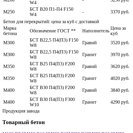
W4
БСТ В20 П1-П4 F150
М250
-
3370 руб.
W4
Бетон для перекрытий: цена за куб с доставкой
Марка
Цена за
Обозначение ГОСТ **
Наполнитель
бетона
куб
БСТ В22,5 П4(П3) F150
М300
Гравий
3520 руб.
W8
БСТ В22,5 П4(П3) F150
М300
Гранит
3970 руб.
W8
БСТ В25 П4(П3) F200
М350
Гравий
3620 руб.
W8
БСТ В25 П4(П3) F200
М350
Гранит
4020 руб.
W8
БСТ В30 П4(П3) F200
М400
Гравий
3840 руб.
W8
БСТ В30 П4(П3) F300
М400
Гранит
4290 руб.
W10
Продукция завода
Товарный бетон