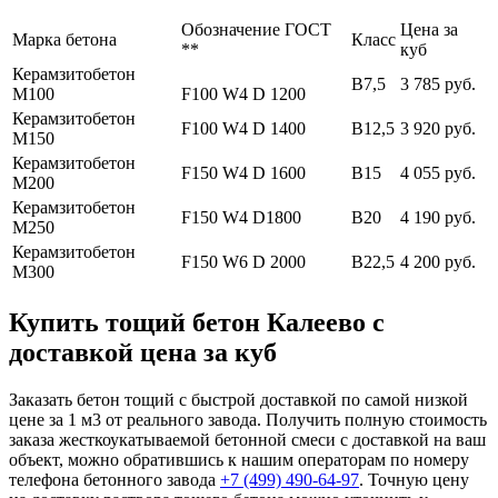
Обозначение ГОСТ
Цена за
Марка бетона
Класс
**
куб
Керамзитобетон
В7,5
3 785 руб.
М100
F100 W4 D 1200
Керамзитобетон
F100 W4 D 1400
В12,5
3 920 руб.
М150
Керамзитобетон
F150 W4 D 1600
В15
4 055 руб.
М200
Керамзитобетон
F150 W4 D1800
В20
4 190 руб.
М250
Керамзитобетон
F150 W6 D 2000
В22,5
4 200 руб.
М300
Купить тощий бетон Калеево с
доставкой цена за куб
Заказать бетон тощий с быстрой доставкой по самой низкой
цене за 1 м3 от реального завода. Получить полную стоимость
заказа жесткоукатываемой бетонной смеси с доставкой на ваш
объект, можно обратившись к нашим операторам по номеру
телефона бетонного завода
+7 (499)
490-64-97
. Точную цену