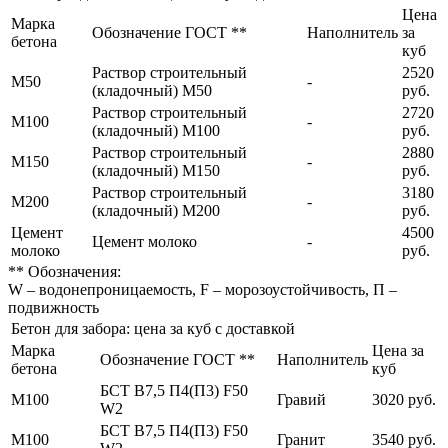
Цена
Марка
Обозначение ГОСТ **
Наполнитель
за
бетона
куб
Раствор строительный
2520
М50
-
(кладочный) М50
руб.
Раствор строительный
2720
М100
-
(кладочный) М100
руб.
Раствор строительный
2880
М150
-
(кладочный) М150
руб.
Раствор строительный
3180
М200
-
(кладочный) М200
руб.
Цемент
4500
Цемент молоко
-
молоко
руб.
** Обозначения:
W – водонепроницаемость, F – морозоустойчивость, П –
подвижность
Бетон для забора: цена за куб с доставкой
Марка
Цена за
Обозначение ГОСТ **
Наполнитель
бетона
куб
БСТ В7,5 П4(П3) F50
М100
Гравий
3020 руб.
W2
БСТ В7,5 П4(П3) F50
М100
Гранит
3540 руб.