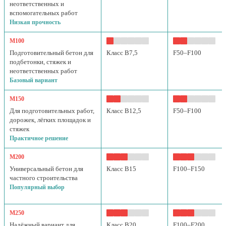
неответственных и
вспомогательных работ
Низкая прочность
М100
Подготовительный бетон для
Класс B7,5
F50–F100
подбетонки, стяжек и
неответственных работ
Базовый вариант
М150
Для подготовительных работ,
Класс B12,5
F50–F100
дорожек, лёгких площадок и
стяжек
Практичное решение
М200
Универсальный бетон для
Класс B15
F100–F150
частного строительства
Популярный выбор
М250
Надёжный вариант для
Класс B20
F100–F200