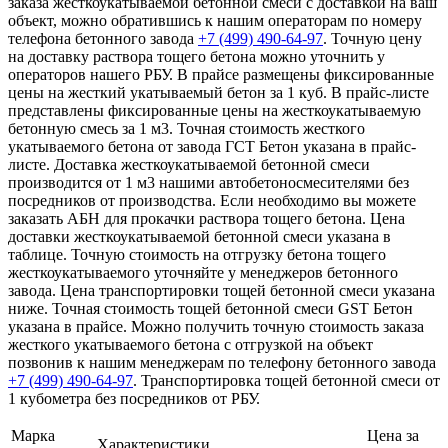
заказа жесткоукатываемой бетонной смеси с доставкой на ваш
объект, можно обратившись к нашим операторам по номеру
телефона бетонного завода
+7 (499)
490-64-97
. Точную цену
на доставку раствора тощего бетона можно уточнить у
операторов нашего РБУ. В прайсе размещены фиксированные
цены на жесткий укатываемый бетон за 1 куб. В прайс-листе
представлены фиксированные цены на жесткоукатываемую
бетонную смесь за 1 м3. Точная стоимость жесткого
укатываемого бетона от завода ГСТ Бетон указана в прайс-
листе. Доставка жесткоукатываемой бетонной смеси
производится от 1 м3 нашими автобетоносмесителями без
посредников от производства. Если необходимо вы можете
заказать АБН для прокачки раствора тощего бетона. Цена
доставки жесткоукатываемой бетонной смеси указана в
таблице. Точную стоимость на отгрузку бетона тощего
жесткоукатываемого уточняйте у менеджеров бетонного
завода. Цена транспортировки тощей бетонной смеси указана
ниже. Точная стоимость тощей бетонной смеси GST Бетон
указана в прайсе. Можно получить точную стоимость заказа
жесткого укатываемого бетона с отгрузкой на объект
позвонив к нашим менеджерам по телефону бетонного завода
+7 (499)
490-64-97
. Транспортировка тощей бетонной смеси от
1 кубометра без посредников от РБУ.
Марка
Цена за
Характеристики