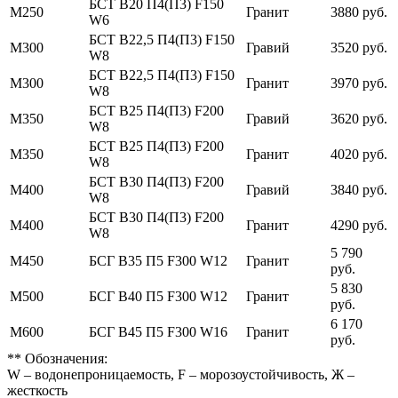
БСТ В20 П4(П3) F150
М250
Гранит
3880 руб.
W6
БСТ В22,5 П4(П3) F150
М300
Гравий
3520 руб.
W8
БСТ В22,5 П4(П3) F150
М300
Гранит
3970 руб.
W8
БСТ В25 П4(П3) F200
М350
Гравий
3620 руб.
W8
БСТ В25 П4(П3) F200
М350
Гранит
4020 руб.
W8
БСТ В30 П4(П3) F200
М400
Гравий
3840 руб.
W8
БСТ В30 П4(П3) F200
М400
Гранит
4290 руб.
W8
5 790
М450
БСГ В35 П5 F300 W12
Гранит
руб.
5 830
М500
БСГ В40 П5 F300 W12
Гранит
руб.
6 170
М600
БСГ В45 П5 F300 W16
Гранит
руб.
** Обозначения:
W – водонепроницаемость, F – морозоустойчивость, Ж –
жесткость