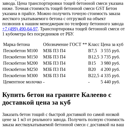
завода. Цена транспортировки тощей бетонной смеси указана
ниже. Точная стоимость тощей бетонной смеси GST Бетон
указана в прайсе. Можно получить точную стоимость заказа
жесткого укатываемого бетона с отгрузкой на объект
позвонив к нашим менеджерам по телефону бетонного завода
+7 (499)
490-64-97
. Транспортировка тощей бетонной смеси от
1 кубометра без посредников от РБУ.
Марка бетона
Обозначение ГОСТ **
Класс
Цена за куб
Пескобетон М100
МЗБ П3 П4
В7,5
3 555 руб.
Пескобетон М150
МЗБ П3 П4
В12,5
3 735 руб.
Пескобетон М200
МЗБ П3 П4
В15
3 980 руб.
Пескобетон М250
МЗБ П3 П4
В20
4 200 руб.
Пескобетон М300
МЗБ П3 П4
В22,5
4 335 руб.
Цементное молочко
-
-
5 440 руб.
Купить бетон на граните Калеево с
доставкой цена за куб
Заказать бетон тощий с быстрой доставкой по самой низкой
цене за 1 м3 от реального завода. Получить полную стоимость
заказа жесткоукатываемой бетонной смеси с доставкой на ваш