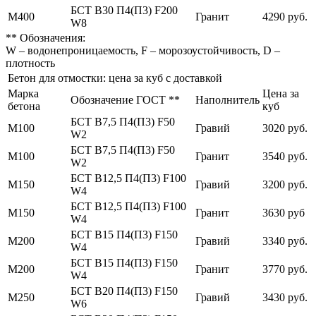
БСТ В30 П4(П3) F200
М400
Гранит
4290 руб.
W8
** Обозначения:
W – водонепроницаемость, F – морозоустойчивость, D –
плотность
Бетон для отмостки: цена за куб с доставкой
Марка
Цена за
Обозначение ГОСТ **
Наполнитель
бетона
куб
БСТ В7,5 П4(П3) F50
М100
Гравий
3020 руб.
W2
БСТ В7,5 П4(П3) F50
М100
Гранит
3540 руб.
W2
БСТ В12,5 П4(П3) F100
М150
Гравий
3200 руб.
W4
БСТ В12,5 П4(П3) F100
М150
Гранит
3630 руб
W4
БСТ В15 П4(П3) F150
М200
Гравий
3340 руб.
W4
БСТ В15 П4(П3) F150
М200
Гранит
3770 руб.
W4
БСТ В20 П4(П3) F150
М250
Гравий
3430 руб.
W6