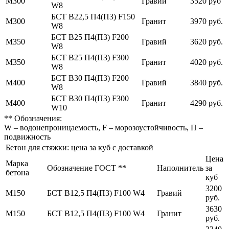
М300
Гравий
3520 руб
W8
БСТ В22,5 П4(П3) F150
М300
Гранит
3970 руб.
W8
БСТ В25 П4(П3) F200
М350
Гравий
3620 руб.
W8
БСТ В25 П4(П3) F300
М350
Гранит
4020 руб.
W8
БСТ В30 П4(П3) F200
М400
Гравий
3840 руб.
W8
БСТ В30 П4(П3) F300
М400
Гранит
4290 руб.
W10
** Обозначения:
W – водонепроницаемость, F – морозоустойчивость, П –
подвижность
Бетон для стяжки: цена за куб с доставкой
Цена
Марка
Обозначение ГОСТ **
Наполнитель
за
бетона
куб
3200
М150
БСТ В12,5 П4(П3) F100 W4
Гравий
руб.
3630
М150
БСТ В12,5 П4(П3) F100 W4
Гранит
руб.