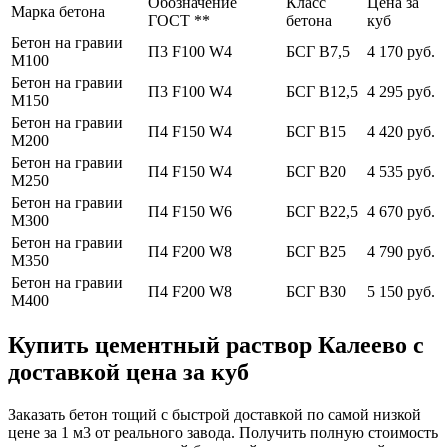
Обозначение
Класс
Цена за
Марка бетона
ГОСТ **
бетона
куб
Бетон на гравии
П3 F100 W4
БСГ В7,5
4 170 руб.
М100
Бетон на гравии
П3 F100 W4
БСГ В12,5
4 295 руб.
М150
Бетон на гравии
П4 F150 W4
БСГ В15
4 420 руб.
М200
Бетон на гравии
П4 F150 W4
БСГ В20
4 535 руб.
М250
Бетон на гравии
П4 F150 W6
БСГ В22,5
4 670 руб.
М300
Бетон на гравии
П4 F200 W8
БСГ В25
4 790 руб.
М350
Бетон на гравии
П4 F200 W8
БСГ В30
5 150 руб.
М400
Купить цементный раствор Калеево с
доставкой цена за куб
Заказать бетон тощий с быстрой доставкой по самой низкой
цене за 1 м3 от реального завода. Получить полную стоимость