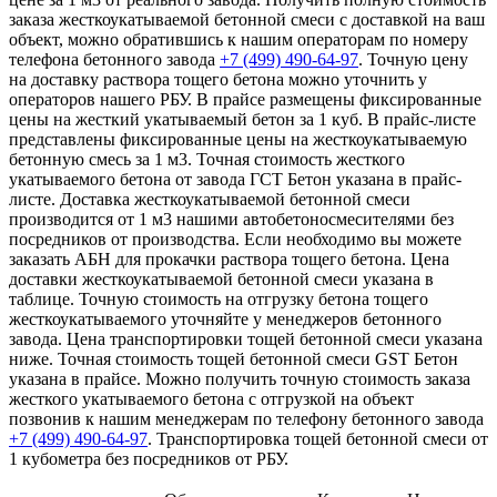
заказа жесткоукатываемой бетонной смеси с доставкой на ваш
объект, можно обратившись к нашим операторам по номеру
телефона бетонного завода
+7 (499)
490-64-97
. Точную цену
на доставку раствора тощего бетона можно уточнить у
операторов нашего РБУ. В прайсе размещены фиксированные
цены на жесткий укатываемый бетон за 1 куб. В прайс-листе
представлены фиксированные цены на жесткоукатываемую
бетонную смесь за 1 м3. Точная стоимость жесткого
укатываемого бетона от завода ГСТ Бетон указана в прайс-
листе. Доставка жесткоукатываемой бетонной смеси
производится от 1 м3 нашими автобетоносмесителями без
посредников от производства. Если необходимо вы можете
заказать АБН для прокачки раствора тощего бетона. Цена
доставки жесткоукатываемой бетонной смеси указана в
таблице. Точную стоимость на отгрузку бетона тощего
жесткоукатываемого уточняйте у менеджеров бетонного
завода. Цена транспортировки тощей бетонной смеси указана
ниже. Точная стоимость тощей бетонной смеси GST Бетон
указана в прайсе. Можно получить точную стоимость заказа
жесткого укатываемого бетона с отгрузкой на объект
позвонив к нашим менеджерам по телефону бетонного завода
+7 (499)
490-64-97
. Транспортировка тощей бетонной смеси от
1 кубометра без посредников от РБУ.