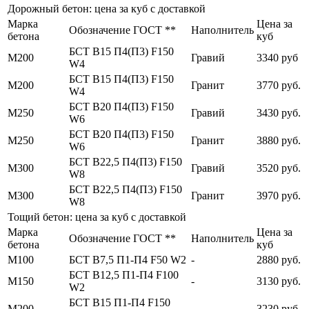
Дорожный бетон: цена за куб с доставкой
Марка
Цена за
Обозначение ГОСТ **
Наполнитель
бетона
куб
БСТ В15 П4(П3) F150
М200
Гравий
3340 руб
W4
БСТ В15 П4(П3) F150
М200
Гранит
3770 руб.
W4
БСТ В20 П4(П3) F150
М250
Гравий
3430 руб.
W6
БСТ В20 П4(П3) F150
М250
Гранит
3880 руб.
W6
БСТ В22,5 П4(П3) F150
М300
Гравий
3520 руб.
W8
БСТ В22,5 П4(П3) F150
М300
Гранит
3970 руб.
W8
Тощий бетон: цена за куб с доставкой
Марка
Цена за
Обозначение ГОСТ **
Наполнитель
бетона
куб
М100
БСТ В7,5 П1-П4 F50 W2
-
2880 руб.
БСТ В12,5 П1-П4 F100
М150
-
3130 руб.
W2
БСТ В15 П1-П4 F150
М200
-
3230 руб.