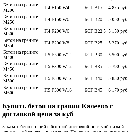
Бетон на граните
П4 F150 W4
БСГ В15
4 875 руб.
М200
Бетон на граните
П4 F150 W6
БСГ В20
5 050 руб.
М250
Бетон на граните
П4 F200 W6
БСГ В22,5
5 150 руб.
М300
Бетон на граните
П4 F200 W8
БСГ В25
5 270 руб.
М350
Бетон на граните
П5 F300 W12
БСГ В30
5 500 руб.
М400
Бетон на граните
П5 F300 W12
БСГ В35
5 790 руб.
М450
Бетон на граните
П5 F300 W12
БСГ В40
5 830 руб.
М500
Бетон на граните
П5 F300 W16
БСГ В45
6 170 руб.
М600
Купить бетон на гравии Калеево с
доставкой цена за куб
Заказать бетон тощий с быстрой доставкой по самой низкой
цене за 1 м3 от реального завода. Получить полную стоимость