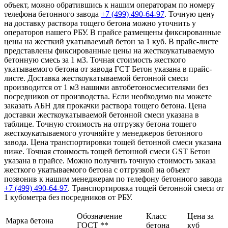
объект, можно обратившись к нашим операторам по номеру
телефона бетонного завода
+7 (499)
490-64-97
. Точную цену
на доставку раствора тощего бетона можно уточнить у
операторов нашего РБУ. В прайсе размещены фиксированные
цены на жесткий укатываемый бетон за 1 куб. В прайс-листе
представлены фиксированные цены на жесткоукатываемую
бетонную смесь за 1 м3. Точная стоимость жесткого
укатываемого бетона от завода ГСТ Бетон указана в прайс-
листе. Доставка жесткоукатываемой бетонной смеси
производится от 1 м3 нашими автобетоносмесителями без
посредников от производства. Если необходимо вы можете
заказать АБН для прокачки раствора тощего бетона. Цена
доставки жесткоукатываемой бетонной смеси указана в
таблице. Точную стоимость на отгрузку бетона тощего
жесткоукатываемого уточняйте у менеджеров бетонного
завода. Цена транспортировки тощей бетонной смеси указана
ниже. Точная стоимость тощей бетонной смеси GST Бетон
указана в прайсе. Можно получить точную стоимость заказа
жесткого укатываемого бетона с отгрузкой на объект
позвонив к нашим менеджерам по телефону бетонного завода
+7 (499)
490-64-97
. Транспортировка тощей бетонной смеси от
1 кубометра без посредников от РБУ.
Обозначение
Класс
Цена за
Марка бетона
ГОСТ **
бетона
куб