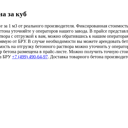
на за куб
не за 1 м3 от реального производителя. Фиксированная стоимос
етона уточняйте у операторов нашего завода. В прайсе предста
створа с отгрузкой к вам, можно обратившись к нашим оператор
рямую от БРУ. В случае необходимости вы можете арендовать бет
мость на отгрузку бетонного раствора можно уточнить у операто
ор бетона размещена в прайс-листе. Можно получить точную стои
на БРУ
+7 (499)
490-64-97
. Доставка товарного бетона производи