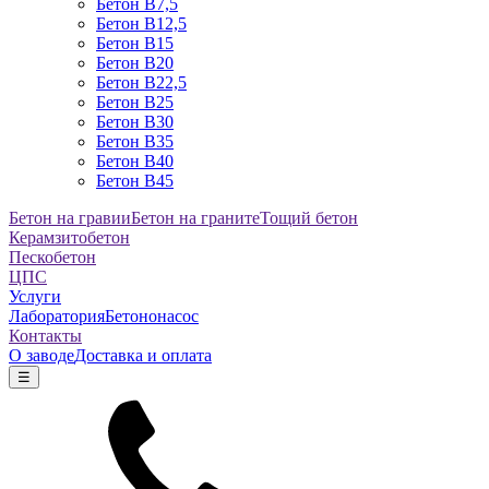
Бетон B7,5
Бетон B12,5
Бетон B15
Бетон B20
Бетон B22,5
Бетон B25
Бетон B30
Бетон B35
Бетон B40
Бетон B45
Бетон на гравии
Бетон на граните
Тощий бетон
Керамзитобетон
Пескобетон
ЦПС
Услуги
Лаборатория
Бетононасос
Контакты
О заводе
Доставка и оплата
☰