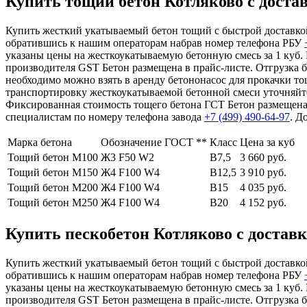
Купить тощий бетон Котляково с достав
Купить жесткий укатываемый бетон тощий с быстрой доставкой 
обратившись к нашим операторам набрав номер телефона РБУ
указаны цены на жесткоукатываемую бетонную смесь за 1 куб.
производителя GST Бетон размещена в прайс-листе. Отгрузка 
необходимо можно взять в аренду бетононасос для прокачки то
транспортировку жесткоукатываемой бетонной смеси уточняйт
Фиксированная стоимость тощего бетона ГСТ Бетон размещена
специалистам по номеру телефона завода
+7 (499)
490-64-97
. Д
Марка бетона
Обозначение ГОСТ **
Класс
Цена за куб
Тощий бетон М100
Ж3 F50 W2
В7,5
3 660 руб.
Тощий бетон М150
Ж4 F100 W4
В12,5
3 910 руб.
Тощий бетон М200
Ж4 F100 W4
В15
4 035 руб.
Тощий бетон М250
Ж4 F100 W4
В20
4 152 руб.
Купить пескобетон Котляково с доставк
Купить жесткий укатываемый бетон тощий с быстрой доставкой 
обратившись к нашим операторам набрав номер телефона РБУ
указаны цены на жесткоукатываемую бетонную смесь за 1 куб.
производителя GST Бетон размещена в прайс-листе. Отгрузка 