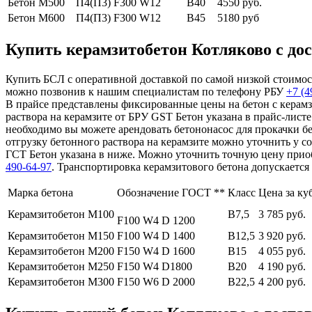
Бетон М500
П4(П3) F300 W12
В40
4550 руб.
Бетон М600
П4(П3) F300 W12
В45
5180 руб
Купить керамзитобетон Котляково с дос
Купить БСЛ с оперативной доставкой по самой низкой стоимост
можно позвонив к нашим специалистам по телефону РБУ
+7 (4
В прайсе представлены фиксированные цены на бетон с керамз
раствора на керамзите от БРУ GST Бетон указана в прайс-лист
необходимо вы можете арендовать бетононасос для прокачки бе
отгрузку бетонного раствора на керамзите можно уточнить у с
ГСТ Бетон указана в ниже. Можно уточнить точную цену приоб
490-64-97
. Транспортировка керамзитового бетона допускается
Марка бетона
Обозначение ГОСТ **
Класс
Цена за ку
Керамзитобетон М100
В7,5
3 785 руб.
F100 W4 D 1200
Керамзитобетон М150
F100 W4 D 1400
В12,5
3 920 руб.
Керамзитобетон М200
F150 W4 D 1600
В15
4 055 руб.
Керамзитобетон М250
F150 W4 D1800
В20
4 190 руб.
Керамзитобетон М300
F150 W6 D 2000
В22,5
4 200 руб.