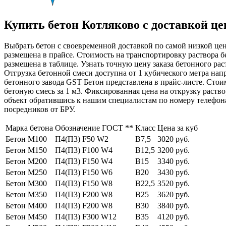
Купить бетон Котляково с доставкой це
Выбрать бетон с своевременной доставкой по самой низкой це
размещена в прайсе. Стоимость на транспортировку раствора б
размещена в таблице. Узнать точную цену заказа бетонного ра
Отгрузка бетонной смеси доступна от 1 кубического метра нап
бетонного завода GST Бетон представлена в прайс-листе. Стои
бетоную смесь за 1 м3. Фиксированная цена на открузку раств
объект обратившись к нашим специалистам по номеру телефо
посредников от БРУ.
Марка бетона
Обозначение ГОСТ **
Класс
Цена за куб
Бетон М100
П4(П3) F50 W2
В7,5
3020 руб.
Бетон М150
П4(П3) F100 W4
В12,5
3200 руб.
Бетон М200
П4(П3) F150 W4
В15
3340 руб.
Бетон М250
П4(П3) F150 W6
В20
3430 руб.
Бетон М300
П4(П3) F150 W8
В22,5
3520 руб.
Бетон М350
П4(П3) F200 W8
В25
3620 руб.
Бетон М400
П4(П3) F200 W8
В30
3840 руб.
Бетон М450
П4(П3) F300 W12
В35
4120 руб.