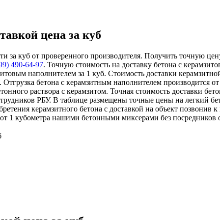
тавкой цена за куб
и за куб от проверенного производителя. Получить точную цену 
99)
490-64-97
. Точную стоимость на доставку бетона с керамзи
итовым наполнителем за 1 куб. Стоимость доставки керамзитной
е. Отгрузка бетона с керамзитным наполнителем производится от
тонного раствора с керамзитом. Точная стоимость доставки бето
отрудников РБУ. В таблице размещены точные цены на легкий бет
ретения керамзитного бетона с доставкой на объект позвонив 
 от 1 кубометра нашими бетонными миксерами без посредников 
б