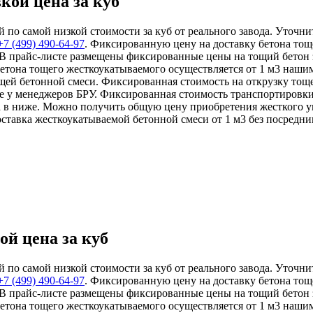
кой цена за куб
по самой низкой стоимости за куб от реального завода. Уточнит
+7 (499)
490-64-97
. Фиксированную цену на доставку бетона тощ
 В прайс-листе размещены фиксированные цены на тощий бетон з
бетона тощего жесткоукатываемого осуществляется от 1 м3 наши
щей бетонной смеси. Фиксированная стоимость на открузку тоще
е у менеджеров БРУ. Фиксированная стоимость транспортировки
 в ниже. Можно получить общую цену приобретения жесткого ук
оставка жесткоукатываемой бетонной смеси от 1 м3 без посредни
ой цена за куб
по самой низкой стоимости за куб от реального завода. Уточнит
+7 (499)
490-64-97
. Фиксированную цену на доставку бетона тощ
 В прайс-листе размещены фиксированные цены на тощий бетон з
бетона тощего жесткоукатываемого осуществляется от 1 м3 наши