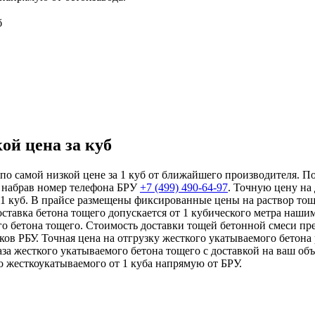
б
ой цена за куб
по самой низкой цене за 1 куб от ближайшего производителя. По
 набрав номер телефона БРУ
+7 (499)
490-64-97
. Точную цену на
 1 куб. В прайсе размещены фиксированные цены на раствор тощ
Доставка бетона тощего допускается от 1 кубического метра на
о бетона тощего. Стоимость доставки тощей бетонной смеси пр
ков РБУ. Точная цена на отгрузку жесткого укатываемого бетона
за жесткого укатываемого бетона тощего с доставкой на ваш об
о жесткоукатываемого от 1 куба напрямую от БРУ.