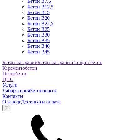
Бетон B7,5
Бетон B12,5
Бетон B15
Бетон B20
Бетон B22,5
Бетон B25
Бетон B30
Бетон B35
Бетон B40
Бетон B45
Бетон на гравии
Бетон на граните
Тощий бетон
Керамзитобетон
Пескобетон
ЦПС
Услуги
Лаборатория
Бетононасос
Контакты
О заводе
Доставка и оплата
☰