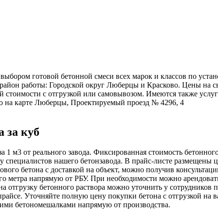
 выбором готовой бетонной смеси всех марок и классов по уст
 район работы: Городской округ Люберцы и Красково. Цены на с
й стоимости с отгрузкой или самовывозом. Имеются также услу
ово на карте Люберцы, Проектируемый проезд № 4296, 4
 за куб
за 1 м3 от реального завода. Фиксированная стоимость бетонног
у специалистов нашего бетонзавода. В прайс-листе размещены це
тового бетона с доставкой на объект, можно получив консульта
ого метра напрямую от РБУ. При необходимости можно арендоват
 на отгрузку бетонного раствора можно уточнить у сотрудников
в прайсе. Уточняйте полную цену покупки бетона с отгрузкой на
шими бетономешалками напрямую от производства.