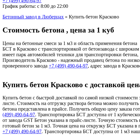
+7 (499)
490-64-97
График работы: с 8:00 до 22:00
Бетонный завод в Люберцах
»
Купить бетон Красково
Стоимость бетона , цена за 1 куб
Цены на бетонные смеси за 1 м3 и область применения бетона
БСТ в Красково с транспортировкой от бетонзавода с широким
имеет парк автомобилей техники для транспортировки бетона,
Производитель Красково - надежный продавец бетона по низко
проверенного завода
+7 (499)
490-64-97
, адрес завода в Краск
Купить бетон Красково с доставкой цена
Купить бетон с быстрой доставкой по самой низкой стоимости 
листе. Стоимость на отгрузку раствора бетона можно получить 
бетона представлена в прайсе. Получить общую цену заказа го
(499)
490-64-97
. Транспортировка БСТ доступна от 1 кубическ
от завода GST Бетон указана в прайс-листе. Точную стоимость
готовый бетон за 1 м3. Точная цена на открузку БСТ указана 
+7 (499)
490-64-97
. Транспортировка БСТ доступна от 1 м3 на