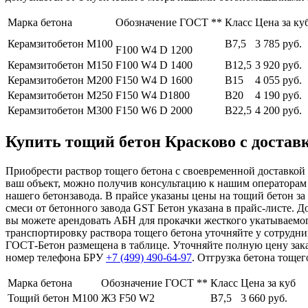
Марка бетона
Обозначение ГОСТ **
Класс
Цена за ку
Керамзитобетон М100
В7,5
3 785 руб.
F100 W4 D 1200
Керамзитобетон М150
F100 W4 D 1400
В12,5
3 920 руб.
Керамзитобетон М200
F150 W4 D 1600
В15
4 055 руб.
Керамзитобетон М250
F150 W4 D1800
В20
4 190 руб.
Керамзитобетон М300
F150 W6 D 2000
В22,5
4 200 руб.
Купить тощий бетон Красково с доставк
Приобрести раствор тощего бетона с своевременной доставкой 
ваш объект, можно получив консультацию к нашим операторам
нашего бетонзавода. В прайсе указаны цены на тощий бетон за
смеси от бетонного завода GST Бетон указана в прайс-листе. 
вы можете арендовать АБН для прокачки жесткого укатываемог
транспортировку раствора тощего бетона уточняйте у сотрудни
ГОСТ-Бетон размещена в таблице. Уточняйте полную цену зака
номер телефона БРУ
+7 (499)
490-64-97
. Отгрузка бетона тощег
Марка бетона
Обозначение ГОСТ **
Класс
Цена за куб
Тощий бетон М100
Ж3 F50 W2
В7,5
3 660 руб.