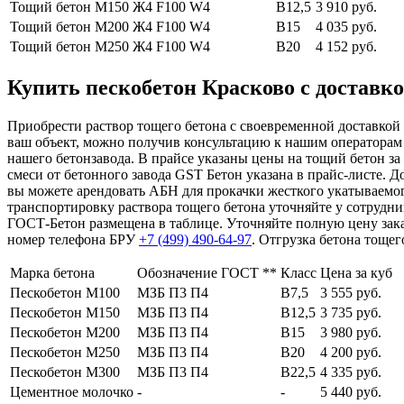
Тощий бетон М150
Ж4 F100 W4
В12,5
3 910 руб.
Тощий бетон М200
Ж4 F100 W4
В15
4 035 руб.
Тощий бетон М250
Ж4 F100 W4
В20
4 152 руб.
Купить пескобетон Красково с доставко
Приобрести раствор тощего бетона с своевременной доставкой 
ваш объект, можно получив консультацию к нашим операторам
нашего бетонзавода. В прайсе указаны цены на тощий бетон за
смеси от бетонного завода GST Бетон указана в прайс-листе. 
вы можете арендовать АБН для прокачки жесткого укатываемог
транспортировку раствора тощего бетона уточняйте у сотрудни
ГОСТ-Бетон размещена в таблице. Уточняйте полную цену зака
номер телефона БРУ
+7 (499)
490-64-97
. Отгрузка бетона тощег
Марка бетона
Обозначение ГОСТ **
Класс
Цена за куб
Пескобетон М100
МЗБ П3 П4
В7,5
3 555 руб.
Пескобетон М150
МЗБ П3 П4
В12,5
3 735 руб.
Пескобетон М200
МЗБ П3 П4
В15
3 980 руб.
Пескобетон М250
МЗБ П3 П4
В20
4 200 руб.
Пескобетон М300
МЗБ П3 П4
В22,5
4 335 руб.
Цементное молочко
-
-
5 440 руб.