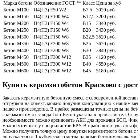
Марка бетона
Обозначение ГОСТ **
Класс
Цена за куб
Бетон М100
П4(П3) F50 W2
В7,5
3020 руб.
Бетон М150
П4(П3) F100 W4
В12,5
3200 руб.
Бетон М200
П4(П3) F150 W4
В15
3340 руб.
Бетон М250
П4(П3) F150 W6
В20
3430 руб.
Бетон М300
П4(П3) F150 W8
В22,5
3520 руб.
Бетон М350
П4(П3) F200 W8
В25
3620 руб.
Бетон М400
П4(П3) F200 W8
В30
3840 руб.
Бетон М450
П4(П3) F300 W12
В35
4120 руб.
Бетон М500
П4(П3) F300 W12
В40
4550 руб.
Бетон М600
П4(П3) F300 W12
В45
5180 руб
Купить керамзитобетон Красково с дост
Заказать керамзитную бетонную смесь с своевременной доставк
отгрузкой на объект, можно получив консультацию к нашим м
нашего производства. В прайсе размещены точные цены на бет
с керамзитом от завода Гост Бетон указана в прайс-листе. Отг
необходимости можно арендовать АБН для прокачки БСЛ. Фикси
можно уточнить у специалистов БРУ. В прайс-листе указаны фи
Можно получить точную цену покупки керамзитного бетона с 
допускается от 1 кубического метра нашими бетономешалками 