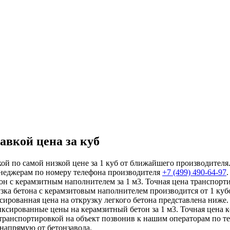
авкой цена за куб
ой по самой низкой цене за 1 куб от ближайшего производителя
енеджерам по номеру телефона производителя
+7 (499)
490-64-97
он с керамзитным наполнителем за 1 м3. Точная цена транспорт
рузка бетона с керамзитовым наполнителем производится от 1 куб
рованная цена на открузку легкого бетона представлена ниже.
ксированные цены на керамзитный бетон за 1 м3. Точная цена ке
транспортировкой на объект позвонив к нашим операторам по 
напрямую от бетонзавода.