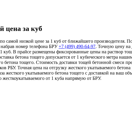
й цена за куб
по самой низкой цене за 1 куб от ближайшего производителя. По
 набрав номер телефона БРУ
+7 (499)
490-64-97
. Точную цену на
 1 куб. В прайсе размещены фиксированные цены на раствор тощ
Доставка бетона тощего допускается от 1 кубического метра на
о бетона тощего. Стоимость доставки тощей бетонной смеси пр
ков РБУ. Точная цена на отгрузку жесткого укатываемого бетона
за жесткого укатываемого бетона тощего с доставкой на ваш об
о жесткоукатываемого от 1 куба напрямую от БРУ.