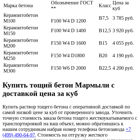
Обозначение ГОСТ
Цена за
Марка бетона
Класс
**
куб
Керамзитобетон
В7,5
3 785 руб.
М100
F100 W4 D 1200
Керамзитобетон
F100 W4 D 1400
В12,5
3 920 руб.
М150
Керамзитобетон
F150 W4 D 1600
В15
4 055 руб.
М200
Керамзитобетон
F150 W4 D1800
В20
4 190 руб.
М250
Керамзитобетон
F150 W6 D 2000
В22,5
4 200 руб.
М300
Купить тощий бетон Мармыли с
доставкой цена за куб
Купить раствор тощего бетона с оперативной доставкой по
самой низкой цене за куб от проверенного завода. Уточнить
точную стоимость заказа бетона тощего жесткоукатываемого с
транспортировкой на ваш объект, можно обратившись к
нашим сотрудникам набрав номер телефона бетонзавода
+7
(499)
490-64-97
. Стоимость на отгрузку жесткого