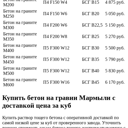
П4 F150 W4
БСГ В15
4 875 руб.
М200
Бетон на граните
П4 F150 W6
БСГ В20
5 050 руб.
М250
Бетон на граните
П4 F200 W6
БСГ В22,5
5 150 руб.
М300
Бетон на граните
П4 F200 W8
БСГ В25
5 270 руб.
М350
Бетон на граните
П5 F300 W12
БСГ В30
5 500 руб.
М400
Бетон на граните
П5 F300 W12
БСГ В35
5 790 руб.
М450
Бетон на граните
П5 F300 W12
БСГ В40
5 830 руб.
М500
Бетон на граните
П5 F300 W16
БСГ В45
6 170 руб.
М600
Купить бетон на гравии Мармыли с
доставкой цена за куб
Купить раствор тощего бетона с оперативной доставкой по
самой низкой цене за куб от проверенного завода. Уточнить
точную стоимость заказа бетона тощего жесткоукатываемого с