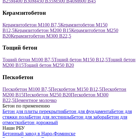
В25
М400 В30
М450 В35
М500 В40
М600 В45
Керамзитобетон
Керамзитобетон М100 В7,5
Керамзитобетон М150
В12,5
Керамзитобетон М200 В15
Керамзитобетон М250
В20
Керамзитобетон М300 В22,5
Тощий бетон
Тощий бетон М100 В7,5
Тощий бетон М150 В12,5
Тощий бетон
М200 В15
Тощий бетон М250 В20
Пескобетон
Пескобетон М100 В7,5
Пескобетон М150 В12,5
Пескобетон
М200 В15
Пескобетон М250 В20
Пескобетон М300
В22,5
Цементное молочко
Бетон по применению
Бетон для плиты перекрытия
Бетон для фундамента
Бетон для
стяжки пола
Бетон для лестницы
Бетон для забора
Бетон для
отмостки
Бетон дорожный
Наши РБУ
Бетонный завод в Наро-Фоминске