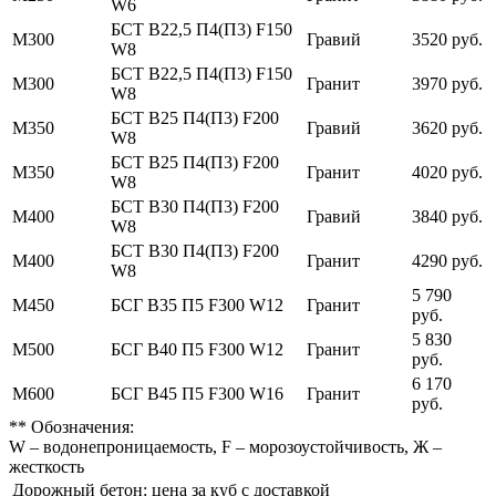
W6
БСТ В22,5 П4(П3) F150
М300
Гравий
3520 руб.
W8
БСТ В22,5 П4(П3) F150
М300
Гранит
3970 руб.
W8
БСТ В25 П4(П3) F200
М350
Гравий
3620 руб.
W8
БСТ В25 П4(П3) F200
М350
Гранит
4020 руб.
W8
БСТ В30 П4(П3) F200
М400
Гравий
3840 руб.
W8
БСТ В30 П4(П3) F200
М400
Гранит
4290 руб.
W8
5 790
М450
БСГ В35 П5 F300 W12
Гранит
руб.
5 830
М500
БСГ В40 П5 F300 W12
Гранит
руб.
6 170
М600
БСГ В45 П5 F300 W16
Гранит
руб.
** Обозначения:
W – водонепроницаемость, F – морозоустойчивость, Ж –
жесткость
Дорожный бетон: цена за куб с доставкой