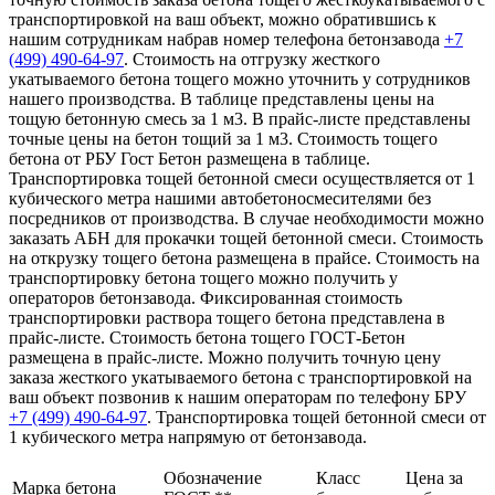
транспортировкой на ваш объект, можно обратившись к
нашим сотрудникам набрав номер телефона бетонзавода
+7
(499)
490-64-97
. Стоимость на отгрузку жесткого
укатываемого бетона тощего можно уточнить у сотрудников
нашего производства. В таблице представлены цены на
тощую бетонную смесь за 1 м3. В прайс-листе представлены
точные цены на бетон тощий за 1 м3. Стоимость тощего
бетона от РБУ Гост Бетон размещена в таблице.
Транспортировка тощей бетонной смеси осуществляется от 1
кубического метра нашими автобетоносмесителями без
посредников от производства. В случае необходимости можно
заказать АБН для прокачки тощей бетонной смеси. Стоимость
на открузку тощего бетона размещена в прайсе. Стоимость на
транспортировку бетона тощего можно получить у
операторов бетонзавода. Фиксированная стоимость
транспортировки раствора тощего бетона представлена в
прайс-листе. Стоимость бетона тощего ГОСТ-Бетон
размещена в прайс-листе. Можно получить точную цену
заказа жесткого укатываемого бетона с транспортировкой на
ваш объект позвонив к нашим операторам по телефону БРУ
+7 (499)
490-64-97
. Транспортировка тощей бетонной смеси от
1 кубического метра напрямую от бетонзавода.
Обозначение
Класс
Цена за
Марка бетона