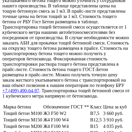
укатываемого бетона тощего можно уточнить у сотрудников
нашего производства. В таблице представлены цены на
тощую бетонную смесь за 1 м3. В прайс-листе представлены
точные цены на бетон тощий за 1 м3. Стоимость тощего
бетона от РБУ Гост Бетон размещена в таблице.
Транспортировка тощей бетонной смеси осуществляется от 1
кубического метра нашими автобетоносмесителями без
посредников от производства. В случае необходимости можно
заказать АБН для прокачки тощей бетонной смеси. Стоимость
на открузку тощего бетона размещена в прайсе. Стоимость на
транспортировку бетона тощего можно получить у
операторов бетонзавода. Фиксированная стоимость
транспортировки раствора тощего бетона представлена в
прайс-листе. Стоимость бетона тощего ГОСТ-Бетон
размещена в прайс-листе. Можно получить точную цену
заказа жесткого укатываемого бетона с транспортировкой на
ваш объект позвонив к нашим операторам по телефону БРУ
+7 (499)
490-64-97
. Транспортировка тощей бетонной смеси от
1 кубического метра напрямую от бетонзавода.
Марка бетона
Обозначение ГОСТ **
Класс
Цена за куб
Тощий бетон М100
Ж3 F50 W2
В7,5
3 660 руб.
Тощий бетон М150
Ж4 F100 W4
В12,5
3 910 руб.
Тощий бетон М200
Ж4 F100 W4
В15
4 035 руб.