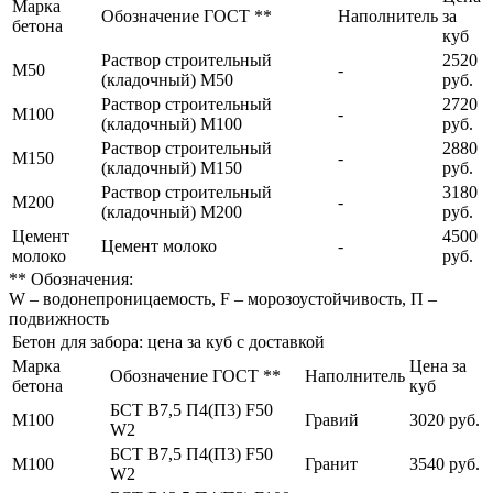
Марка
Обозначение ГОСТ **
Наполнитель
за
бетона
куб
Раствор строительный
2520
М50
-
(кладочный) М50
руб.
Раствор строительный
2720
М100
-
(кладочный) М100
руб.
Раствор строительный
2880
М150
-
(кладочный) М150
руб.
Раствор строительный
3180
М200
-
(кладочный) М200
руб.
Цемент
4500
Цемент молоко
-
молоко
руб.
** Обозначения:
W – водонепроницаемость, F – морозоустойчивость, П –
подвижность
Бетон для забора: цена за куб с доставкой
Марка
Цена за
Обозначение ГОСТ **
Наполнитель
бетона
куб
БСТ В7,5 П4(П3) F50
М100
Гравий
3020 руб.
W2
БСТ В7,5 П4(П3) F50
М100
Гранит
3540 руб.
W2