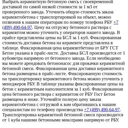
Выбрать керамзитную бетонную смесь с своевременной
доставкой по самой низкой стоимости за 1 м3 от
проверенного завода. Уточнить общую стоимость заказа
керамзитобетона с транспортировкой на объект, можно
позвонив к нашим операторам по номеру телефона РБУ
+7
(499)
490-64-97
. Цену на отгрузку бетонного раствора с
керамзитом можно уточнить у операторов нашего завода. В
прайсе представлены цены на БСЛ за 1 куб. Фиксированная
стоимость доставки бетона на керамзите представлена в
таблице. Фиксированная цена керамзитбетона от БРУ ГСТ
Бетон указана в прайс-листе. Доставка БСЛ производится от 1
кубометра напрямую от бетонного завода. Если необходимо
вы можете арендовать бетононасос для прокачки керамзитной
бетонной смеси. Фиксированная цена доставки керамзитного
бетона размещена в прайс-листе. Фиксированную стоимость
на транспортировку керамзитового бетона можно уточнить у
менеджеров РБУ. В таблице указаны фиксированные цены на
бетон с керамзитным наполнителем за 1 куб. Фиксированная
цена бетонного раствора с керамзитом от РБУ Гост Бетон
размещена в ниже. Уточняйте полную цену заказа
керамзитобетона с отгрузкой к вам обратившись к нашим
специалистам по телефону производства
+7 (499)
490-64-97
.
Транспортировка керамзитной бетонной смеси производится
от 1 куба нашими бетонными миксерами напрямую от РБУ.