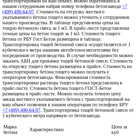
транспортировкой на ваш объект, можно обратившись к
нашим сотрудникам набрав номер телефона бетонзавода
+7
(499)
490-64-97
. Стоимость на отгрузку жесткого
укатываемого бетона тощего можно уточнить у сотрудников
нашего производства. В таблице представлены цены на
тощую бетонную смесь за 1 м3. В прайс-листе представлены
точные цены на бетон тощий за 1 м3. Стоимость тощего
бетона от РБУ Гост Бетон размещена в таблице.
Транспортировка тощей бетонной смеси осуществляется от 1
кубического метра нашими автобетоносмесителями без
посредников от производства. В случае необходимости можно
заказать АБН для прокачки тощей бетонной смеси. Стоимость
на открузку тощего бетона размещена в прайсе. Стоимость на
транспортировку бетона тощего можно получить у
операторов бетонзавода. Фиксированная стоимость
транспортировки раствора тощего бетона представлена в
прайс-листе. Стоимость бетона тощего ГОСТ-Бетон
размещена в прайс-листе. Можно получить точную цену
заказа жесткого укатываемого бетона с транспортировкой на
ваш объект позвонив к нашим операторам по телефону БРУ
+7 (499)
490-64-97
. Транспортировка тощей бетонной смеси от
1 кубического метра напрямую от бетонзавода.
Марка
Цена за
Характеристики
бетона
куб