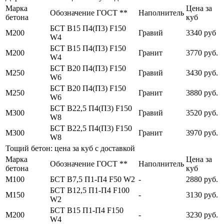
Марка
Цена за
Обозначение ГОСТ **
Наполнитель
бетона
куб
БСТ В15 П4(П3) F150
М200
Гравий
3340 руб
W4
БСТ В15 П4(П3) F150
М200
Гранит
3770 руб.
W4
БСТ В20 П4(П3) F150
М250
Гравий
3430 руб.
W6
БСТ В20 П4(П3) F150
М250
Гранит
3880 руб.
W6
БСТ В22,5 П4(П3) F150
М300
Гравий
3520 руб.
W8
БСТ В22,5 П4(П3) F150
М300
Гранит
3970 руб.
W8
Тощий бетон: цена за куб с доставкой
Марка
Цена за
Обозначение ГОСТ **
Наполнитель
бетона
куб
М100
БСТ В7,5 П1-П4 F50 W2
-
2880 руб.
БСТ В12,5 П1-П4 F100
М150
-
3130 руб.
W2
БСТ В15 П1-П4 F150
М200
-
3230 руб.
W4