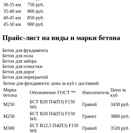
30-35 км
750 руб.
35-40 км
800 руб.
40-45 км
850 руб.
45-50 км
900 руб.
Прайс-лист на виды и марки бетона
Бетон для фундамента
Бетон для пола
Бетон для забора
Бетон для отмостки
Бетон для дорог
Бетон для перекрытий
Бетон для фундамента: цена за куб с доставкой
Марка
Цена за
Обозначение ГОСТ **
Наполнитель
бетона
куб
БСТ В20 П4(П3) F150
М250
Гравий
3430 руб.
W6
БСТ В20 П4(П3) F150
М250
Гранит
3880 руб.
W6
БСТ В22,5 П4(П3) F150
М300
Гравий
3520 руб
W8