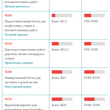
вспомогательных работ
Низкая прочность
М100
Подготовительный бетон для
Класс B7,5
F50–F100
подбетонки, стяжек и
неответственных работ
Базовый вариант
М150
Для подготовительных работ,
Класс B12,5
F50–F100
дорожек, лёгких площадок и
стяжек
Практичное решение
М200
Универсальный бетон для
Класс B15
F100–F150
частного строительства
Популярный выбор
М250
Надёжный вариант для
Класс B20
F100–F200
монолитных конструкций и