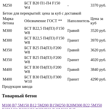
БСТ В20 П1-П4 F150
М250
-
3370 руб.
W4
Бетон для перекрытий: цена за куб с доставкой
Марка
Цена за
Обозначение ГОСТ **
Наполнитель
бетона
куб
БСТ В22,5 П4(П3) F150
М300
Гравий
3520 руб.
W8
БСТ В22,5 П4(П3) F150
М300
Гранит
3970 руб.
W8
БСТ В25 П4(П3) F200
М350
Гравий
3620 руб.
W8
БСТ В25 П4(П3) F200
М350
Гранит
4020 руб.
W8
БСТ В30 П4(П3) F200
М400
Гравий
3840 руб.
W8
БСТ В30 П4(П3) F300
М400
Гранит
4290 руб.
W10
Продукция завода
Товарный бетон
М100 В7,5
М150 В12,5
М200 В15
М250 В20
М300 В22,5
М350