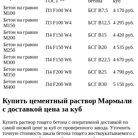
ГОСТ **
бетона
куб
Бетон на гравии
П3 F100 W4
БСГ В7,5
4 170 руб.
М100
Бетон на гравии
П3 F100 W4
БСГ В12,5
4 295 руб.
М150
Бетон на гравии
П4 F150 W4
БСГ В15
4 420 руб.
М200
Бетон на гравии
П4 F150 W4
БСГ В20
4 535 руб.
М250
Бетон на гравии
П4 F150 W6
БСГ В22,5
4 670 руб.
М300
Бетон на гравии
П4 F200 W8
БСГ В25
4 790 руб.
М350
Бетон на гравии
П4 F200 W8
БСГ В30
5 150 руб.
М400
Купить цементный раствор Мармыли
с доставкой цена за куб
Купить раствор тощего бетона с оперативной доставкой по
самой низкой цене за куб от проверенного завода. Уточнить
точную стоимость заказа бетона тощего жесткоукатываемого с