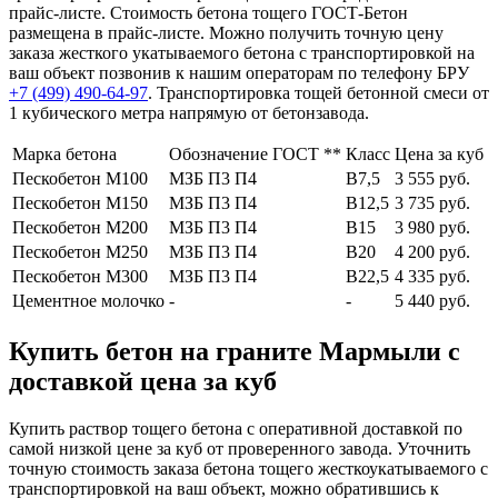
прайс-листе. Стоимость бетона тощего ГОСТ-Бетон
размещена в прайс-листе. Можно получить точную цену
заказа жесткого укатываемого бетона с транспортировкой на
ваш объект позвонив к нашим операторам по телефону БРУ
+7 (499)
490-64-97
. Транспортировка тощей бетонной смеси от
1 кубического метра напрямую от бетонзавода.
Марка бетона
Обозначение ГОСТ **
Класс
Цена за куб
Пескобетон М100
МЗБ П3 П4
В7,5
3 555 руб.
Пескобетон М150
МЗБ П3 П4
В12,5
3 735 руб.
Пескобетон М200
МЗБ П3 П4
В15
3 980 руб.
Пескобетон М250
МЗБ П3 П4
В20
4 200 руб.
Пескобетон М300
МЗБ П3 П4
В22,5
4 335 руб.
Цементное молочко
-
-
5 440 руб.
Купить бетон на граните Мармыли с
доставкой цена за куб
Купить раствор тощего бетона с оперативной доставкой по
самой низкой цене за куб от проверенного завода. Уточнить
точную стоимость заказа бетона тощего жесткоукатываемого с
транспортировкой на ваш объект, можно обратившись к