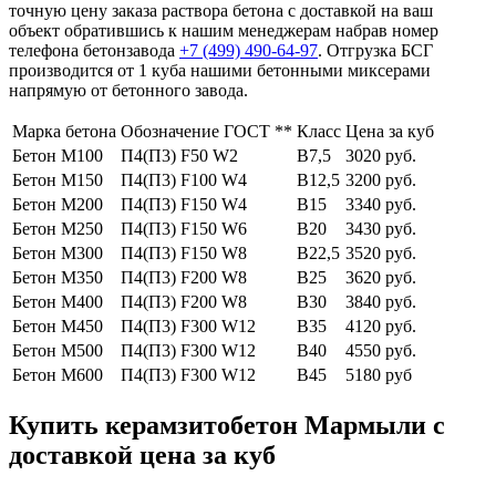
точную цену заказа раствора бетона с доставкой на ваш
объект обратившись к нашим менеджерам набрав номер
телефона бетонзавода
+7 (499)
490-64-97
. Отгрузка БСГ
производится от 1 куба нашими бетонными миксерами
напрямую от бетонного завода.
Марка бетона
Обозначение ГОСТ **
Класс
Цена за куб
Бетон М100
П4(П3) F50 W2
В7,5
3020 руб.
Бетон М150
П4(П3) F100 W4
В12,5
3200 руб.
Бетон М200
П4(П3) F150 W4
В15
3340 руб.
Бетон М250
П4(П3) F150 W6
В20
3430 руб.
Бетон М300
П4(П3) F150 W8
В22,5
3520 руб.
Бетон М350
П4(П3) F200 W8
В25
3620 руб.
Бетон М400
П4(П3) F200 W8
В30
3840 руб.
Бетон М450
П4(П3) F300 W12
В35
4120 руб.
Бетон М500
П4(П3) F300 W12
В40
4550 руб.
Бетон М600
П4(П3) F300 W12
В45
5180 руб
Купить керамзитобетон Мармыли с
доставкой цена за куб