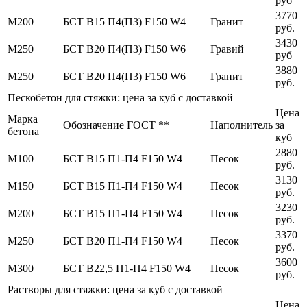
руб
3770
М200
БСТ В15 П4(П3) F150 W4
Гранит
руб.
3430
М250
БСТ В20 П4(П3) F150 W6
Гравий
руб
3880
М250
БСТ В20 П4(П3) F150 W6
Гранит
руб.
Пескобетон для стяжки: цена за куб с доставкой
Цена
Марка
Обозначение ГОСТ **
Наполнитель
за
бетона
куб
2880
М100
БСТ В15 П1-П4 F150 W4
Песок
руб.
3130
М150
БСТ В15 П1-П4 F150 W4
Песок
руб.
3230
М200
БСТ В15 П1-П4 F150 W4
Песок
руб.
3370
М250
БСТ В20 П1-П4 F150 W4
Песок
руб.
3600
М300
БСТ В22,5 П1-П4 F150 W4
Песок
руб.
Растворы для стяжки: цена за куб с доставкой
Цена