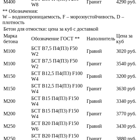
М400
Гранит
4290 руб.
W8
** Обозначения:
W – водонепроницаемость, F – морозоустойчивость, D –
плотность
Бетон для отмостки: цена за куб с доставкой
Марка
Цена за
Обозначение ГОСТ **
Наполнитель
бетона
куб
БСТ В7,5 П4(П3) F50
М100
Гравий
3020 руб.
W2
БСТ В7,5 П4(П3) F50
М100
Гранит
3540 руб.
W2
БСТ В12,5 П4(П3) F100
М150
Гравий
3200 руб.
W4
БСТ В12,5 П4(П3) F100
М150
Гранит
3630 руб
W4
БСТ В15 П4(П3) F150
М200
Гравий
3340 руб.
W4
БСТ В15 П4(П3) F150
М200
Гранит
3770 руб.
W4
БСТ В20 П4(П3) F150
М250
Гравий
3430 руб.
W6
БСТ В20 П4(П3) F150
М250
Гранит
3880 руб.