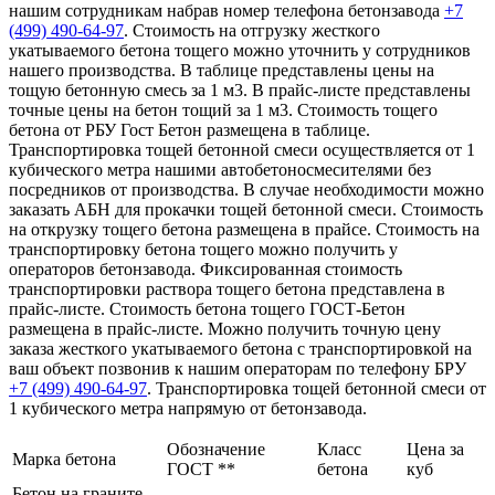
нашим сотрудникам набрав номер телефона бетонзавода
+7
(499)
490-64-97
. Стоимость на отгрузку жесткого
укатываемого бетона тощего можно уточнить у сотрудников
нашего производства. В таблице представлены цены на
тощую бетонную смесь за 1 м3. В прайс-листе представлены
точные цены на бетон тощий за 1 м3. Стоимость тощего
бетона от РБУ Гост Бетон размещена в таблице.
Транспортировка тощей бетонной смеси осуществляется от 1
кубического метра нашими автобетоносмесителями без
посредников от производства. В случае необходимости можно
заказать АБН для прокачки тощей бетонной смеси. Стоимость
на открузку тощего бетона размещена в прайсе. Стоимость на
транспортировку бетона тощего можно получить у
операторов бетонзавода. Фиксированная стоимость
транспортировки раствора тощего бетона представлена в
прайс-листе. Стоимость бетона тощего ГОСТ-Бетон
размещена в прайс-листе. Можно получить точную цену
заказа жесткого укатываемого бетона с транспортировкой на
ваш объект позвонив к нашим операторам по телефону БРУ
+7 (499)
490-64-97
. Транспортировка тощей бетонной смеси от
1 кубического метра напрямую от бетонзавода.
Обозначение
Класс
Цена за
Марка бетона
ГОСТ **
бетона
куб
Бетон на граните