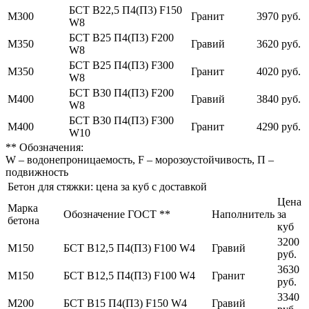
БСТ В22,5 П4(П3) F150
М300
Гранит
3970 руб.
W8
БСТ В25 П4(П3) F200
М350
Гравий
3620 руб.
W8
БСТ В25 П4(П3) F300
М350
Гранит
4020 руб.
W8
БСТ В30 П4(П3) F200
М400
Гравий
3840 руб.
W8
БСТ В30 П4(П3) F300
М400
Гранит
4290 руб.
W10
** Обозначения:
W – водонепроницаемость, F – морозоустойчивость, П –
подвижность
Бетон для стяжки: цена за куб с доставкой
Цена
Марка
Обозначение ГОСТ **
Наполнитель
за
бетона
куб
3200
М150
БСТ В12,5 П4(П3) F100 W4
Гравий
руб.
3630
М150
БСТ В12,5 П4(П3) F100 W4
Гранит
руб.
3340
М200
БСТ В15 П4(П3) F150 W4
Гравий