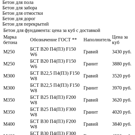
Бетон для пола
Бетон для забора
Бетон для отмостки
Бетон для дорог
Бетон для перекрытий
Бетон для фундамента: цена за куб с доставкой
Марка
Цена за
Обозначение ГОСТ **
Наполнитель
бетона
куб
БСТ В20 П4(П3) F150
М250
Гравий
3430 руб.
W6
БСТ В20 П4(П3) F150
М250
Гранит
3880 руб.
W6
БСТ В22,5 П4(П3) F150
М300
Гравий
3520 руб
W8
БСТ В22,5 П4(П3) F150
М300
Гранит
3970 руб.
W8
БСТ В25 П4(П3) F200
М350
Гравий
3620 руб.
W8
БСТ В25 П4(П3) F300
М350
Гранит
4020 руб.
W8
БСТ В30 П4(П3) F200
М400
Гравий
3840 руб.
W8
БСТ В30 П4(П3) F300