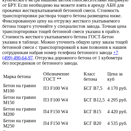
от БРУ. Если необходимо вы можете взять в аренду АБН для
прокачки жесткоукатываемой бетонной смеси. Стоимость
транспортировки раствора тощего бетона размещена ниже.
Фиксированную цену на отгрузку жесткого укатываемого
бетона тощего уточняйте у специалистов завода. Точная цена
транспортировки тощей бетонной смеси указана в прайсе.
Стоимость жесткого укатываемого бетона ГОСТ-Бетон
указана в таблице. Можно уточнить общую цену заказа тощей
бетонной смеси с транспортировкой к вам позвонив к нашим
сотрудникам набрав номер телефона бетонного завода
+7
(499)
490-64-97
. Отгрузка дорожного бетона от 1 кубометра
без посредников от бетонного завода.
Обозначение
Класс
Цена за
Марка бетона
ГОСТ **
бетона
куб
Бетон на гравии
П3 F100 W4
БСГ В7,5
4 170 руб.
М100
Бетон на гравии
П3 F100 W4
БСГ В12,5
4 295 руб.
М150
Бетон на гравии
П4 F150 W4
БСГ В15
4 420 руб.
М200
Бетон на гравии
П4 F150 W4
БСГ В20
4 535 руб.
М250