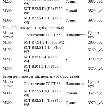
М250
Гранит
3880 руб.
W6
БСТ В22,5 П4(П3) F150
М300
Гравий
3520 руб.
W8
БСТ В22,5 П4(П3) F150
М300
Гранит
3970 руб.
W8
Тощий бетон: цена за куб с доставкой
Марка
Цена за
Обозначение ГОСТ **
Наполнитель
бетона
куб
М100
БСТ В7,5 П1-П4 F50 W2
-
2880 руб.
БСТ В12,5 П1-П4 F100
М150
-
3130 руб.
W2
БСТ В15 П1-П4 F150
М200
-
3230 руб.
W4
БСТ В20 П1-П4 F150
М250
-
3370 руб.
W4
Бетон для перекрытий: цена за куб с доставкой
Марка
Цена за
Обозначение ГОСТ **
Наполнитель
бетона
куб
БСТ В22,5 П4(П3) F150
М300
Гравий
3520 руб.
W8
БСТ В22,5 П4(П3) F150
М300
Гранит
3970 руб.
W8