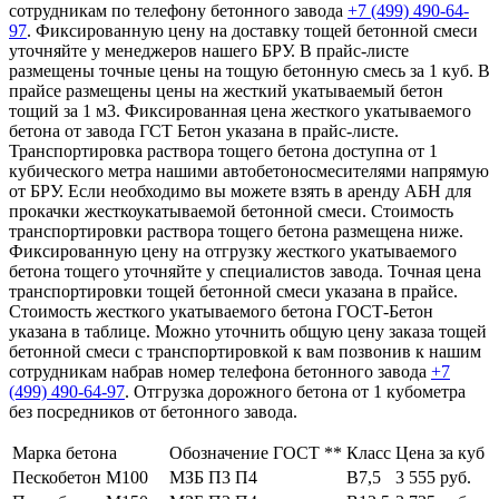
сотрудникам по телефону бетонного завода
+7 (499)
490-64-
97
. Фиксированную цену на доставку тощей бетонной смеси
уточняйте у менеджеров нашего БРУ. В прайс-листе
размещены точные цены на тощую бетонную смесь за 1 куб. В
прайсе размещены цены на жесткий укатываемый бетон
тощий за 1 м3. Фиксированная цена жесткого укатываемого
бетона от завода ГСТ Бетон указана в прайс-листе.
Транспортировка раствора тощего бетона доступна от 1
кубического метра нашими автобетоносмесителями напрямую
от БРУ. Если необходимо вы можете взять в аренду АБН для
прокачки жесткоукатываемой бетонной смеси. Стоимость
транспортировки раствора тощего бетона размещена ниже.
Фиксированную цену на отгрузку жесткого укатываемого
бетона тощего уточняйте у специалистов завода. Точная цена
транспортировки тощей бетонной смеси указана в прайсе.
Стоимость жесткого укатываемого бетона ГОСТ-Бетон
указана в таблице. Можно уточнить общую цену заказа тощей
бетонной смеси с транспортировкой к вам позвонив к нашим
сотрудникам набрав номер телефона бетонного завода
+7
(499)
490-64-97
. Отгрузка дорожного бетона от 1 кубометра
без посредников от бетонного завода.
Марка бетона
Обозначение ГОСТ **
Класс
Цена за куб
Пескобетон М100
МЗБ П3 П4
В7,5
3 555 руб.