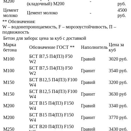
М200
-
(кладочный) М200
руб.
Цемент
4500
Цемент молоко
-
молоко
руб.
** Обозначения:
W – водонепроницаемость, F – морозоустойчивость, П –
подвижность
Бетон для забора: цена за куб с доставкой
Марка
Цена за
Обозначение ГОСТ **
Наполнитель
бетона
куб
БСТ В7,5 П4(П3) F50
М100
Гравий
3020 руб.
W2
БСТ В7,5 П4(П3) F50
М100
Гранит
3540 руб.
W2
БСТ В12,5 П4(П3) F100
М150
Гравий
3200 руб.
W4
БСТ В12,5 П4(П3) F100
М150
Гранит
3630 руб
W4
БСТ В15 П4(П3) F150
М200
Гравий
3340 руб.
W4
БСТ В15 П4(П3) F150
М200
Гранит
3770 руб.
W4
БСТ В20 П4(П3) F150
М250
Гравий
3430 руб.