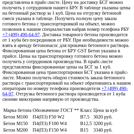
представлена в прайс-листе. Цену на доставку БСГ можно
получить у сотрудников нашего БРУ. В таблице указаны цены
на бетонный раствор за 1 куб. Цена на отгрузку бетонной
смеси указана в таблице. Получить полную цену заказа
готового бетона с транспортировкой на объект, можно
позвонив к нашим специалистам набрав номер телефона РБУ
+7 (499)
490-64-97
. Доставка товарного бетона производится
от 1 куба без посредников от РБУ. При необходимости можно
взять в аренду бетононасос для прокачки бетонного раствора.
Фиксированная цена бетона от БРУ GST Бетон указана в
прайсе. Цены на транспортировку готового бетона можно
получить у сотрудников производства. В прайс-листе
представлены фиксированные цены на БСГ за 1 куб.
Фиксированная цена транспортировки БСТ указана в прайс-
листе. Можно получить общую стоимость заказа бетонного
раствора с транспортировкой на объект обратившись к нашим
операторам по номеру телефона производителя
+7 (499)
490-
64-97
. Отгрузка бетонного раствора производится от 1 куба
своими миксерами напрямую от производства.
Марка бетона
Обозначение ГОСТ **
Класс
Цена за куб
Бетон М100
П4(П3) F50 W2
В7,5
3020 руб.
Бетон М150
П4(П3) F100 W4
В12,5
3200 руб.
Бетон М200
П4(П3) F150 W4
В15
3340 руб.