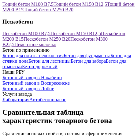
Тощий бетон М100 В7,5
Тощий бетон М150 В12,5
Тощий бетон
М200 В15
Тощий бетон М250 В20
Пескобетон
Пескобетон М100 В7,5
Пескобетон М150 В12,5
Пескобетон
М200 В15
Пескобетон М250 В20
Пескобетон М300
В22,5
Цементное молочко
Бетон по применению
Бетон для плиты перекрытия
Бетон для фундамента
Бетон для
стяжки пола
Бетон для лестницы
Бетон для забора
Бетон для
отмостки
Бетон дорожный
Наши РБУ
Бетонный завод в Нахабино
Бетонный завод в Воскресенске
Бетонный завод в Лобне
Услуги завода
Лаборатория
Автобетононасос
Сравнительная таблица
характеристик товарного бетона
Сравнение основых свойств, состава и сфер применения