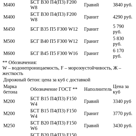
БСТ В30 П4(П3) F200
М400
Гравий
3840 руб.
W8
БСТ В30 П4(П3) F200
М400
Гранит
4290 руб.
W8
5 790
М450
БСГ В35 П5 F300 W12
Гранит
руб.
5 830
М500
БСГ В40 П5 F300 W12
Гранит
руб.
6 170
М600
БСГ В45 П5 F300 W16
Гранит
руб.
** Обозначения:
W – водонепроницаемость, F – морозоустойчивость, Ж –
жесткость
Дорожный бетон: цена за куб с доставкой
Марка
Цена за
Обозначение ГОСТ **
Наполнитель
бетона
куб
БСТ В15 П4(П3) F150
М200
Гравий
3340 руб
W4
БСТ В15 П4(П3) F150
М200
Гранит
3770 руб.
W4
БСТ В20 П4(П3) F150
М250
Гравий
3430 руб.
W6
БСТ В20 П4(П3) F150