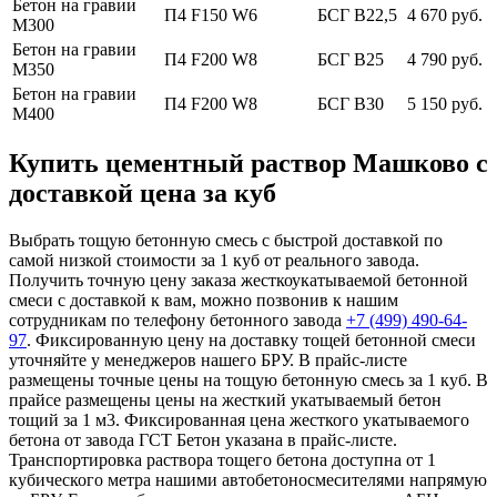
Бетон на гравии
П4 F150 W6
БСГ В22,5
4 670 руб.
М300
Бетон на гравии
П4 F200 W8
БСГ В25
4 790 руб.
М350
Бетон на гравии
П4 F200 W8
БСГ В30
5 150 руб.
М400
Купить цементный раствор Машково с
доставкой цена за куб
Выбрать тощую бетонную смесь с быстрой доставкой по
самой низкой стоимости за 1 куб от реального завода.
Получить точную цену заказа жесткоукатываемой бетонной
смеси с доставкой к вам, можно позвонив к нашим
сотрудникам по телефону бетонного завода
+7 (499)
490-64-
97
. Фиксированную цену на доставку тощей бетонной смеси
уточняйте у менеджеров нашего БРУ. В прайс-листе
размещены точные цены на тощую бетонную смесь за 1 куб. В
прайсе размещены цены на жесткий укатываемый бетон
тощий за 1 м3. Фиксированная цена жесткого укатываемого
бетона от завода ГСТ Бетон указана в прайс-листе.
Транспортировка раствора тощего бетона доступна от 1
кубического метра нашими автобетоносмесителями напрямую