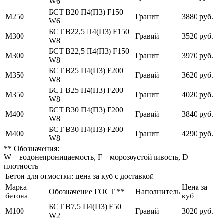
W6
БСТ В20 П4(П3) F150
М250
Гранит
3880 руб.
W6
БСТ В22,5 П4(П3) F150
М300
Гравий
3520 руб.
W8
БСТ В22,5 П4(П3) F150
М300
Гранит
3970 руб.
W8
БСТ В25 П4(П3) F200
М350
Гравий
3620 руб.
W8
БСТ В25 П4(П3) F200
М350
Гранит
4020 руб.
W8
БСТ В30 П4(П3) F200
М400
Гравий
3840 руб.
W8
БСТ В30 П4(П3) F200
М400
Гранит
4290 руб.
W8
** Обозначения:
W – водонепроницаемость, F – морозоустойчивость, D –
плотность
Бетон для отмостки: цена за куб с доставкой
Марка
Цена за
Обозначение ГОСТ **
Наполнитель
бетона
куб
БСТ В7,5 П4(П3) F50
М100
Гравий
3020 руб.
W2