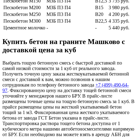
Пескобетон М150
МЗБ П3 П4
В12,5
3 735 руб.
Пескобетон М200
МЗБ П3 П4
В15
3 980 руб.
Пескобетон М250
МЗБ П3 П4
В20
4 200 руб.
Пескобетон М300
МЗБ П3 П4
В22,5
4 335 руб.
Цементное молочко
-
-
5 440 руб.
Купить бетон на граните Машково с
доставкой цена за куб
Выбрать тощую бетонную смесь с быстрой доставкой по
самой низкой стоимости за 1 куб от реального завода.
Получить точную цену заказа жесткоукатываемой бетонной
смеси с доставкой к вам, можно позвонив к нашим
сотрудникам по телефону бетонного завода
+7 (499)
490-64-
97
. Фиксированную цену на доставку тощей бетонной смеси
уточняйте у менеджеров нашего БРУ. В прайс-листе
размещены точные цены на тощую бетонную смесь за 1 куб. В
прайсе размещены цены на жесткий укатываемый бетон
тощий за 1 м3. Фиксированная цена жесткого укатываемого
бетона от завода ГСТ Бетон указана в прайс-листе.
Транспортировка раствора тощего бетона доступна от 1
кубического метра нашими автобетоносмесителями напрямую
от БРУ. Если необходимо вы можете взять в аренду АБН для