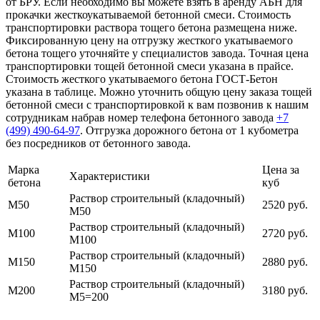
от БРУ. Если необходимо вы можете взять в аренду АБН для
прокачки жесткоукатываемой бетонной смеси. Стоимость
транспортировки раствора тощего бетона размещена ниже.
Фиксированную цену на отгрузку жесткого укатываемого
бетона тощего уточняйте у специалистов завода. Точная цена
транспортировки тощей бетонной смеси указана в прайсе.
Стоимость жесткого укатываемого бетона ГОСТ-Бетон
указана в таблице. Можно уточнить общую цену заказа тощей
бетонной смеси с транспортировкой к вам позвонив к нашим
сотрудникам набрав номер телефона бетонного завода
+7
(499)
490-64-97
. Отгрузка дорожного бетона от 1 кубометра
без посредников от бетонного завода.
Марка
Цена за
Характеристики
бетона
куб
Раствор строительный (кладочный)
М50
2520 руб.
М50
Раствор строительный (кладочный)
М100
2720 руб.
М100
Раствор строительный (кладочный)
М150
2880 руб.
М150
Раствор строительный (кладочный)
М200
3180 руб.
М5=200