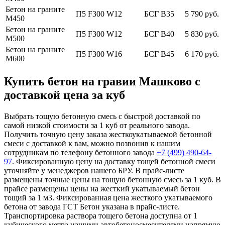
Бетон на граните
П5 F300 W12
БСГ В35
5 790 руб.
М450
Бетон на граните
П5 F300 W12
БСГ В40
5 830 руб.
М500
Бетон на граните
П5 F300 W16
БСГ В45
6 170 руб.
М600
Купить бетон на гравии Машково с
доставкой цена за куб
Выбрать тощую бетонную смесь с быстрой доставкой по
самой низкой стоимости за 1 куб от реального завода.
Получить точную цену заказа жесткоукатываемой бетонной
смеси с доставкой к вам, можно позвонив к нашим
сотрудникам по телефону бетонного завода
+7 (499)
490-64-
97
. Фиксированную цену на доставку тощей бетонной смеси
уточняйте у менеджеров нашего БРУ. В прайс-листе
размещены точные цены на тощую бетонную смесь за 1 куб. В
прайсе размещены цены на жесткий укатываемый бетон
тощий за 1 м3. Фиксированная цена жесткого укатываемого
бетона от завода ГСТ Бетон указана в прайс-листе.
Транспортировка раствора тощего бетона доступна от 1
кубического метра нашими автобетоносмесителями напрямую