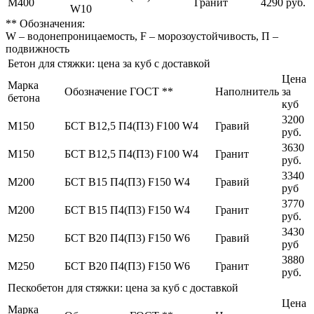
М400
Гранит
4290 руб.
W10
** Обозначения:
W – водонепроницаемость, F – морозоустойчивость, П –
подвижность
Бетон для стяжки: цена за куб с доставкой
Цена
Марка
Обозначение ГОСТ **
Наполнитель
за
бетона
куб
3200
М150
БСТ В12,5 П4(П3) F100 W4
Гравий
руб.
3630
М150
БСТ В12,5 П4(П3) F100 W4
Гранит
руб.
3340
М200
БСТ В15 П4(П3) F150 W4
Гравий
руб
3770
М200
БСТ В15 П4(П3) F150 W4
Гранит
руб.
3430
М250
БСТ В20 П4(П3) F150 W6
Гравий
руб
3880
М250
БСТ В20 П4(П3) F150 W6
Гранит
руб.
Пескобетон для стяжки: цена за куб с доставкой
Цена
Марка