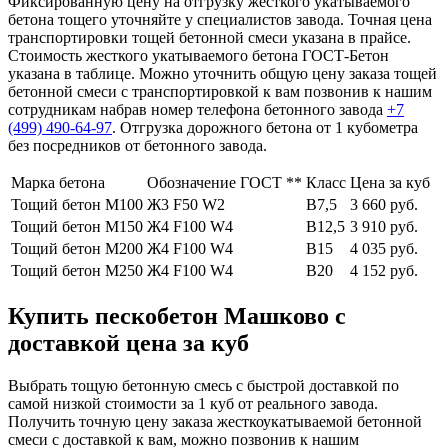
Фиксированную цену на отгрузку жесткого укатываемого
бетона тощего уточняйте у специалистов завода. Точная цена
транспортировки тощей бетонной смеси указана в прайсе.
Стоимость жесткого укатываемого бетона ГОСТ-Бетон
указана в таблице. Можно уточнить общую цену заказа тощей
бетонной смеси с транспортировкой к вам позвонив к нашим
сотрудникам набрав номер телефона бетонного завода
+7
(499)
490-64-97
. Отгрузка дорожного бетона от 1 кубометра
без посредников от бетонного завода.
Марка бетона
Обозначение ГОСТ **
Класс
Цена за куб
Тощий бетон М100
Ж3 F50 W2
В7,5
3 660 руб.
Тощий бетон М150
Ж4 F100 W4
В12,5
3 910 руб.
Тощий бетон М200
Ж4 F100 W4
В15
4 035 руб.
Тощий бетон М250
Ж4 F100 W4
В20
4 152 руб.
Купить пескобетон Машково с
доставкой цена за куб
Выбрать тощую бетонную смесь с быстрой доставкой по
самой низкой стоимости за 1 куб от реального завода.
Получить точную цену заказа жесткоукатываемой бетонной
смеси с доставкой к вам, можно позвонив к нашим