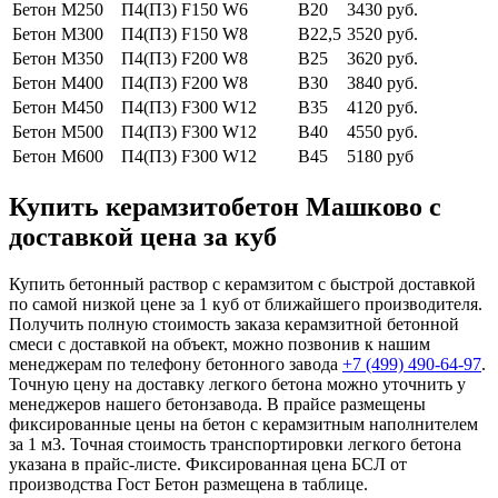
Бетон М250
П4(П3) F150 W6
В20
3430 руб.
Бетон М300
П4(П3) F150 W8
В22,5
3520 руб.
Бетон М350
П4(П3) F200 W8
В25
3620 руб.
Бетон М400
П4(П3) F200 W8
В30
3840 руб.
Бетон М450
П4(П3) F300 W12
В35
4120 руб.
Бетон М500
П4(П3) F300 W12
В40
4550 руб.
Бетон М600
П4(П3) F300 W12
В45
5180 руб
Купить керамзитобетон Машково с
доставкой цена за куб
Купить бетонный раствор с керамзитом с быстрой доставкой
по самой низкой цене за 1 куб от ближайшего производителя.
Получить полную стоимость заказа керамзитной бетонной
смеси с доставкой на объект, можно позвонив к нашим
менеджерам по телефону бетонного завода
+7 (499)
490-64-97
.
Точную цену на доставку легкого бетона можно уточнить у
менеджеров нашего бетонзавода. В прайсе размещены
фиксированные цены на бетон с керамзитным наполнителем
за 1 м3. Точная стоимость транспортировки легкого бетона
указана в прайс-листе. Фиксированная цена БСЛ от
производства Гост Бетон размещена в таблице.