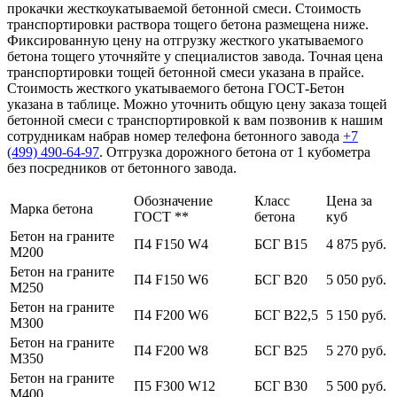
прокачки жесткоукатываемой бетонной смеси. Стоимость
транспортировки раствора тощего бетона размещена ниже.
Фиксированную цену на отгрузку жесткого укатываемого
бетона тощего уточняйте у специалистов завода. Точная цена
транспортировки тощей бетонной смеси указана в прайсе.
Стоимость жесткого укатываемого бетона ГОСТ-Бетон
указана в таблице. Можно уточнить общую цену заказа тощей
бетонной смеси с транспортировкой к вам позвонив к нашим
сотрудникам набрав номер телефона бетонного завода
+7
(499)
490-64-97
. Отгрузка дорожного бетона от 1 кубометра
без посредников от бетонного завода.
Обозначение
Класс
Цена за
Марка бетона
ГОСТ **
бетона
куб
Бетон на граните
П4 F150 W4
БСГ В15
4 875 руб.
М200
Бетон на граните
П4 F150 W6
БСГ В20
5 050 руб.
М250
Бетон на граните
П4 F200 W6
БСГ В22,5
5 150 руб.
М300
Бетон на граните
П4 F200 W8
БСГ В25
5 270 руб.
М350
Бетон на граните
П5 F300 W12
БСГ В30
5 500 руб.
М400