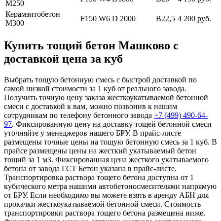
М250
Керамзитобетон
F150 W6 D 2000
В22,5
4 200 руб.
М300
Купить тощий бетон Машково с
доставкой цена за куб
Выбрать тощую бетонную смесь с быстрой доставкой по
самой низкой стоимости за 1 куб от реального завода.
Получить точную цену заказа жесткоукатываемой бетонной
смеси с доставкой к вам, можно позвонив к нашим
сотрудникам по телефону бетонного завода
+7 (499)
490-64-
97
. Фиксированную цену на доставку тощей бетонной смеси
уточняйте у менеджеров нашего БРУ. В прайс-листе
размещены точные цены на тощую бетонную смесь за 1 куб. В
прайсе размещены цены на жесткий укатываемый бетон
тощий за 1 м3. Фиксированная цена жесткого укатываемого
бетона от завода ГСТ Бетон указана в прайс-листе.
Транспортировка раствора тощего бетона доступна от 1
кубического метра нашими автобетоносмесителями напрямую
от БРУ. Если необходимо вы можете взять в аренду АБН для
прокачки жесткоукатываемой бетонной смеси. Стоимость
транспортировки раствора тощего бетона размещена ниже.