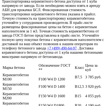
Транспортировка керамзитного бетона доступна от 1 куба
напрямую от завода. Если необходимо можно взять в аренду
АБН для прокачки БСЛ. Фиксированная стоимость
транспортировки керамзитового бетона указана в прайсе.
Точную стоимость на транспортировку керамзитобетона
уточняйте у сотрудников производителя. В прайс-листе
размещены фиксированные цены на бетон с керамзитным
наполнителем за 1 м3. Точная стоимость керамзитбетона от
завода ГОСТ-Бетон представлена в прайс-листе. Уточняйте
полную цену покупки бетона с керамзитовым наполнителем с
доставкой на ваш объект позвонив к нашим операторам по
телефону бетонного завода
+7 (499)
490-64-97
. Доставка
керамзитового бетона доступна от 1 куба нашими бетонными
миксерами напрямую от бетонзавода.
Обозначение ГОСТ
Цена за
Марка бетона
Класс
**
куб
Керамзитобетон
В7,5
3 785 руб.
М100
F100 W4 D 1200
Керамзитобетон
F100 W4 D 1400
В12,5
3 920 руб.
М150
Керамзитобетон
F150 W4 D 1600
В15
4 055 руб.
М200
Керамзитобетон
F150 W4 D1800
В20
4 190 руб.