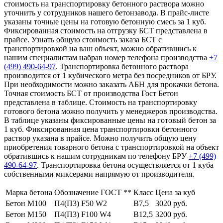
стоимость на транспортировку бетонного раствора можно
уточнить у сотрудников нашего бетонзавода. В прайс-листе
указаны точные цены на готовую бетонную смесь за 1 куб.
Фиксированная стоимость на отгрузку БСТ представлена в
прайсе. Узнать общую стоимость заказа БСТ с
транспортировкой на ваш объект, можно обратившись к
нашим специалистам набрав номер телефона производства
+7
(499)
490-64-97
. Транспортировка бетонного раствора
производится от 1 кубического метра без посредников от БРУ.
При необходимости можно заказать АБН для прокачки бетона.
Точная стоимость БСТ от производства Гост Бетон
представлена в таблице. Стоимость на транспортировку
готового бетона можно получить у менеджеров производства.
В таблице указаны фиксированные цены на готовый бетон за
1 куб. Фиксированная цена транспортировки бетонного
раствор указана в прайсе. Можно получить общую цену
приобретения товарного бетона с транспортировкой на объект
обратившись к нашим сотрудникам по телефону БРУ
+7 (499)
490-64-97
. Транспортировка бетона осуществляется от 1 куба
собственными миксерами напрямую от производителя.
Марка бетона
Обозначение ГОСТ **
Класс
Цена за куб
Бетон М100
П4(П3) F50 W2
В7,5
3020 руб.
Бетон М150
П4(П3) F100 W4
В12,5
3200 руб.