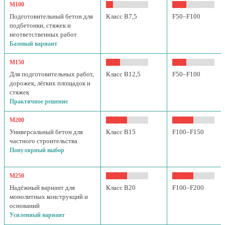
М100
Подготовительный бетон для
Класс B7,5
F50–F100
подбетонки, стяжек и
неответственных работ
Базовый вариант
М150
Для подготовительных работ,
Класс B12,5
F50–F100
дорожек, лёгких площадок и
стяжек
Практичное решение
М200
Универсальный бетон для
Класс B15
F100–F150
частного строительства
Популярный выбор
М250
Надёжный вариант для
Класс B20
F100–F200
монолитных конструкций и
оснований
Усиленный вариант