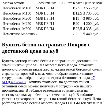
Марка бетона
Обозначение ГОСТ **
Класс
Цена за куб
Пескобетон М100
МЗБ П3 П4
В7,5
3 555 руб.
Пескобетон М150
МЗБ П3 П4
В12,5
3 735 руб.
Пескобетон М200
МЗБ П3 П4
В15
3 980 руб.
Пескобетон М250
МЗБ П3 П4
В20
4 200 руб.
Пескобетон М300
МЗБ П3 П4
В22,5
4 335 руб.
Цементное молочко
-
-
5 440 руб.
Купить бетон на граните Покров с
доставкой цена за куб
Купить раствор тощего бетона с оперативной доставкой по
самой низкой цене за 1 м3 от реального завода. Уточнить
полную стоимость заказа жесткоукатываемой бетонной смеси
с транспортировкой к вам, можно обратившись к нашим
сотрудникам набрав номер телефона бетонного завода
+7
(499)
490-64-97
. Точную стоимость на доставку тощей
бетонной смеси можно получить у сотрудников нашего
производства. В таблице размещены точные цены на
жесткоукатываемую бетонную смесь за 1 куб. В таблице
указаны фиксированные цены на тощий бетон за 1 куб. Цена
раствора тощего бетона от бетонзавода ГОСТ-Бетон указана в