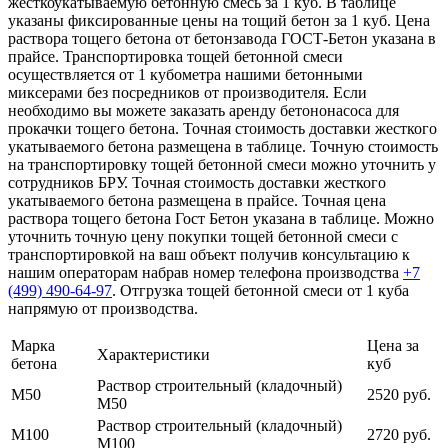
жесткоукатываемую бетонную смесь за 1 куб. В таблице
указаны фиксированные цены на тощий бетон за 1 куб. Цена
раствора тощего бетона от бетонзавода ГОСТ-Бетон указана в
прайсе. Транспортировка тощей бетонной смеси
осуществляется от 1 кубометра нашими бетонными
миксерами без посредников от производителя. Если
необходимо вы можете заказать аренду бетононасоса для
прокачки тощего бетона. Точная стоимость доставки жесткого
укатываемого бетона размещена в таблице. Точную стоимость
на транспортировку тощей бетонной смеси можно уточнить у
сотрудников БРУ. Точная стоимость доставки жесткого
укатываемого бетона размещена в прайсе. Точная цена
раствора тощего бетона Гост Бетон указана в таблице. Можно
уточнить точную цену покупки тощей бетонной смеси с
транспортировкой на ваш объект получив консультацию к
нашим операторам набрав номер телефона производства
+7
(499)
490-64-97
. Отгрузка тощей бетонной смеси от 1 куба
напрямую от производства.
Марка
Цена за
Характеристики
бетона
куб
Раствор строительный (кладочный)
М50
2520 руб.
М50
Раствор строительный (кладочный)
М100
2720 руб.
М100