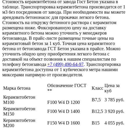
Стоимость керамзитбетона от завода Гост Бетон указана в
таблице. Транспортировка керамзитбетона производится от 1
м3 без посредников от завода. При необходимости вы можете
арендовать бетононасос для прокачки легкого бетона.
Стоимость на открузку бетонного раствора с керамзитом
размещена ниже. Фиксированную цену на доставку
керамзитного бетона можно уточнить у менеджеров
бетонзавода. В прайс-листе размещены точные цены на
керамзитовый бетон за 1 куб. Точная цена керамзитного
бетона от бетонзавода ГСТ Бетон указана в прайсе. Можно
уточнить общую цену приобретения легкого бетона с
доставкой на объект позвонив к нашим специалистам по
телефону бетонзавода
+7 (499)
490-64-97
. Транспортировка
керамзитбетона доступна от 1 кубического метра нашими
миксерами напрямую от производителя.
Обозначение ГОСТ
Цена за
Марка бетона
Класс
**
куб
Керамзитобетон
В7,5
3 785 руб.
М100
F100 W4 D 1200
Керамзитобетон
F100 W4 D 1400
В12,5
3 920 руб.
М150
Керамзитобетон
F150 W4 D 1600
В15
4 055 руб.
М200