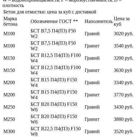
плотность
Бетон для отмостки: цена за куб с доставкой
Марка
Цена за
Обозначение ГОСТ **
Наполнитель
бетона
куб
БСТ В7,5 П4(П3) F50
М100
Гравий
3020 руб.
W2
БСТ В7,5 П4(П3) F50
М100
Гранит
3540 руб.
W2
БСТ В12,5 П4(П3) F100
М150
Гравий
3200 руб.
W4
БСТ В12,5 П4(П3) F100
М150
Гранит
3630 руб
W4
БСТ В15 П4(П3) F150
М200
Гравий
3340 руб.
W4
БСТ В15 П4(П3) F150
М200
Гранит
3770 руб.
W4
БСТ В20 П4(П3) F150
М250
Гравий
3430 руб.
W6
БСТ В20 П4(П3) F150
М250
Гранит
3880 руб.
W6
БСТ В22,5 П4(П3) F150
М300
Гравий
3520 руб.
W8