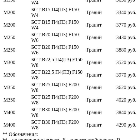
W4
БСТ В15 П4(П3) F150
М200
Гравий
3340 руб.
W4
БСТ В15 П4(П3) F150
М200
Гранит
3770 руб.
W4
БСТ В20 П4(П3) F150
М250
Гравий
3430 руб.
W6
БСТ В20 П4(П3) F150
М250
Гранит
3880 руб.
W6
БСТ В22,5 П4(П3) F150
М300
Гравий
3520 руб.
W8
БСТ В22,5 П4(П3) F150
М300
Гранит
3970 руб.
W8
БСТ В25 П4(П3) F200
М350
Гравий
3620 руб.
W8
БСТ В25 П4(П3) F200
М350
Гранит
4020 руб.
W8
БСТ В30 П4(П3) F200
М400
Гравий
3840 руб.
W8
БСТ В30 П4(П3) F200
М400
Гранит
4290 руб.
W8
** Обозначения:
W – водонепроницаемость, F – морозоустойчивость, D –