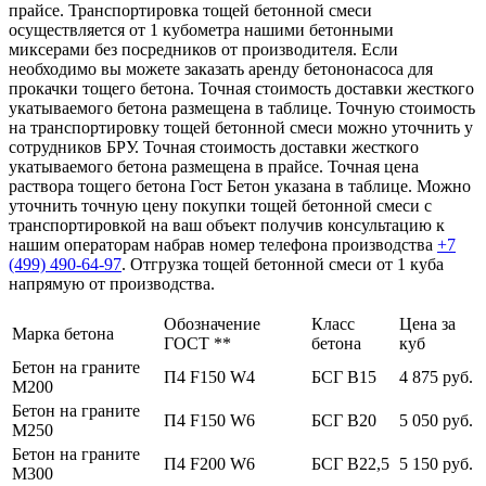
прайсе. Транспортировка тощей бетонной смеси
осуществляется от 1 кубометра нашими бетонными
миксерами без посредников от производителя. Если
необходимо вы можете заказать аренду бетононасоса для
прокачки тощего бетона. Точная стоимость доставки жесткого
укатываемого бетона размещена в таблице. Точную стоимость
на транспортировку тощей бетонной смеси можно уточнить у
сотрудников БРУ. Точная стоимость доставки жесткого
укатываемого бетона размещена в прайсе. Точная цена
раствора тощего бетона Гост Бетон указана в таблице. Можно
уточнить точную цену покупки тощей бетонной смеси с
транспортировкой на ваш объект получив консультацию к
нашим операторам набрав номер телефона производства
+7
(499)
490-64-97
. Отгрузка тощей бетонной смеси от 1 куба
напрямую от производства.
Обозначение
Класс
Цена за
Марка бетона
ГОСТ **
бетона
куб
Бетон на граните
П4 F150 W4
БСГ В15
4 875 руб.
М200
Бетон на граните
П4 F150 W6
БСГ В20
5 050 руб.
М250
Бетон на граните
П4 F200 W6
БСГ В22,5
5 150 руб.
М300