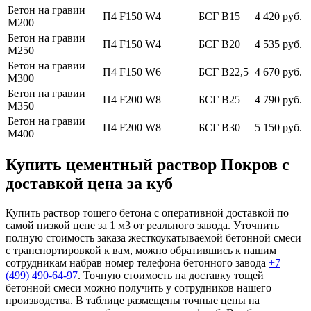
Бетон на гравии
П4 F150 W4
БСГ В15
4 420 руб.
М200
Бетон на гравии
П4 F150 W4
БСГ В20
4 535 руб.
М250
Бетон на гравии
П4 F150 W6
БСГ В22,5
4 670 руб.
М300
Бетон на гравии
П4 F200 W8
БСГ В25
4 790 руб.
М350
Бетон на гравии
П4 F200 W8
БСГ В30
5 150 руб.
М400
Купить цементный раствор Покров с
доставкой цена за куб
Купить раствор тощего бетона с оперативной доставкой по
самой низкой цене за 1 м3 от реального завода. Уточнить
полную стоимость заказа жесткоукатываемой бетонной смеси
с транспортировкой к вам, можно обратившись к нашим
сотрудникам набрав номер телефона бетонного завода
+7
(499)
490-64-97
. Точную стоимость на доставку тощей
бетонной смеси можно получить у сотрудников нашего
производства. В таблице размещены точные цены на