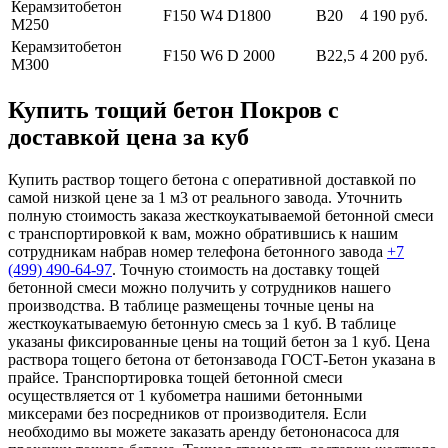
Керамзитобетон
F150 W4 D1800
В20
4 190 руб.
М250
Керамзитобетон
F150 W6 D 2000
В22,5
4 200 руб.
М300
Купить тощий бетон Покров с
доставкой цена за куб
Купить раствор тощего бетона с оперативной доставкой по
самой низкой цене за 1 м3 от реального завода. Уточнить
полную стоимость заказа жесткоукатываемой бетонной смеси
с транспортировкой к вам, можно обратившись к нашим
сотрудникам набрав номер телефона бетонного завода
+7
(499)
490-64-97
. Точную стоимость на доставку тощей
бетонной смеси можно получить у сотрудников нашего
производства. В таблице размещены точные цены на
жесткоукатываемую бетонную смесь за 1 куб. В таблице
указаны фиксированные цены на тощий бетон за 1 куб. Цена
раствора тощего бетона от бетонзавода ГОСТ-Бетон указана в
прайсе. Транспортировка тощей бетонной смеси
осуществляется от 1 кубометра нашими бетонными
миксерами без посредников от производителя. Если
необходимо вы можете заказать аренду бетононасоса для