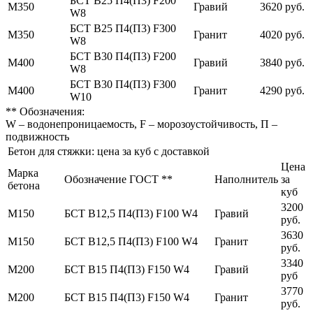
БСТ В25 П4(П3) F200
М350
Гравий
3620 руб.
W8
БСТ В25 П4(П3) F300
М350
Гранит
4020 руб.
W8
БСТ В30 П4(П3) F200
М400
Гравий
3840 руб.
W8
БСТ В30 П4(П3) F300
М400
Гранит
4290 руб.
W10
** Обозначения:
W – водонепроницаемость, F – морозоустойчивость, П –
подвижность
Бетон для стяжки: цена за куб с доставкой
Цена
Марка
Обозначение ГОСТ **
Наполнитель
за
бетона
куб
3200
М150
БСТ В12,5 П4(П3) F100 W4
Гравий
руб.
3630
М150
БСТ В12,5 П4(П3) F100 W4
Гранит
руб.
3340
М200
БСТ В15 П4(П3) F150 W4
Гравий
руб
3770
М200
БСТ В15 П4(П3) F150 W4
Гранит
руб.