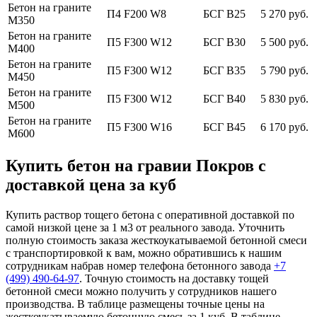
Бетон на граните
П4 F200 W8
БСГ В25
5 270 руб.
М350
Бетон на граните
П5 F300 W12
БСГ В30
5 500 руб.
М400
Бетон на граните
П5 F300 W12
БСГ В35
5 790 руб.
М450
Бетон на граните
П5 F300 W12
БСГ В40
5 830 руб.
М500
Бетон на граните
П5 F300 W16
БСГ В45
6 170 руб.
М600
Купить бетон на гравии Покров с
доставкой цена за куб
Купить раствор тощего бетона с оперативной доставкой по
самой низкой цене за 1 м3 от реального завода. Уточнить
полную стоимость заказа жесткоукатываемой бетонной смеси
с транспортировкой к вам, можно обратившись к нашим
сотрудникам набрав номер телефона бетонного завода
+7
(499)
490-64-97
. Точную стоимость на доставку тощей
бетонной смеси можно получить у сотрудников нашего
производства. В таблице размещены точные цены на
жесткоукатываемую бетонную смесь за 1 куб. В таблице