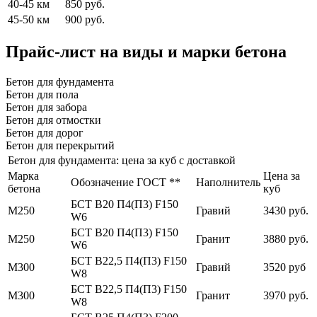
40-45 км
850 руб.
45-50 км
900 руб.
Прайс-лист на виды и марки бетона
Бетон для фундамента
Бетон для пола
Бетон для забора
Бетон для отмостки
Бетон для дорог
Бетон для перекрытий
Бетон для фундамента: цена за куб с доставкой
Марка
Цена за
Обозначение ГОСТ **
Наполнитель
бетона
куб
БСТ В20 П4(П3) F150
М250
Гравий
3430 руб.
W6
БСТ В20 П4(П3) F150
М250
Гранит
3880 руб.
W6
БСТ В22,5 П4(П3) F150
М300
Гравий
3520 руб
W8
БСТ В22,5 П4(П3) F150
М300
Гранит
3970 руб.
W8