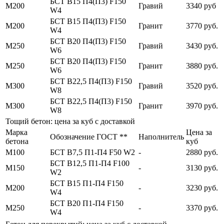
БСТ В15 П4(П3) F150
М200
Гравий
3340 руб
W4
БСТ В15 П4(П3) F150
М200
Гранит
3770 руб.
W4
БСТ В20 П4(П3) F150
М250
Гравий
3430 руб.
W6
БСТ В20 П4(П3) F150
М250
Гранит
3880 руб.
W6
БСТ В22,5 П4(П3) F150
М300
Гравий
3520 руб.
W8
БСТ В22,5 П4(П3) F150
М300
Гранит
3970 руб.
W8
Тощий бетон: цена за куб с доставкой
Марка
Цена за
Обозначение ГОСТ **
Наполнитель
бетона
куб
М100
БСТ В7,5 П1-П4 F50 W2
-
2880 руб.
БСТ В12,5 П1-П4 F100
М150
-
3130 руб.
W2
БСТ В15 П1-П4 F150
М200
-
3230 руб.
W4
БСТ В20 П1-П4 F150
М250
-
3370 руб.
W4