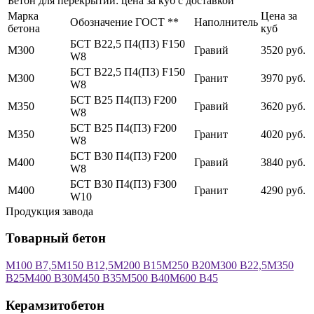
Бетон для перекрытий: цена за куб с доставкой
Марка
Цена за
Обозначение ГОСТ **
Наполнитель
бетона
куб
БСТ В22,5 П4(П3) F150
М300
Гравий
3520 руб.
W8
БСТ В22,5 П4(П3) F150
М300
Гранит
3970 руб.
W8
БСТ В25 П4(П3) F200
М350
Гравий
3620 руб.
W8
БСТ В25 П4(П3) F200
М350
Гранит
4020 руб.
W8
БСТ В30 П4(П3) F200
М400
Гравий
3840 руб.
W8
БСТ В30 П4(П3) F300
М400
Гранит
4290 руб.
W10
Продукция завода
Товарный бетон
М100 В7,5
М150 В12,5
М200 В15
М250 В20
М300 В22,5
М350
В25
М400 В30
М450 В35
М500 В40
М600 В45
Керамзитобетон