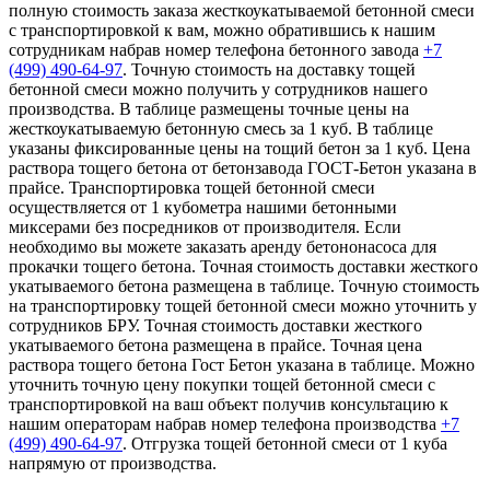
полную стоимость заказа жесткоукатываемой бетонной смеси
с транспортировкой к вам, можно обратившись к нашим
сотрудникам набрав номер телефона бетонного завода
+7
(499)
490-64-97
. Точную стоимость на доставку тощей
бетонной смеси можно получить у сотрудников нашего
производства. В таблице размещены точные цены на
жесткоукатываемую бетонную смесь за 1 куб. В таблице
указаны фиксированные цены на тощий бетон за 1 куб. Цена
раствора тощего бетона от бетонзавода ГОСТ-Бетон указана в
прайсе. Транспортировка тощей бетонной смеси
осуществляется от 1 кубометра нашими бетонными
миксерами без посредников от производителя. Если
необходимо вы можете заказать аренду бетононасоса для
прокачки тощего бетона. Точная стоимость доставки жесткого
укатываемого бетона размещена в таблице. Точную стоимость
на транспортировку тощей бетонной смеси можно уточнить у
сотрудников БРУ. Точная стоимость доставки жесткого
укатываемого бетона размещена в прайсе. Точная цена
раствора тощего бетона Гост Бетон указана в таблице. Можно
уточнить точную цену покупки тощей бетонной смеси с
транспортировкой на ваш объект получив консультацию к
нашим операторам набрав номер телефона производства
+7
(499)
490-64-97
. Отгрузка тощей бетонной смеси от 1 куба
напрямую от производства.