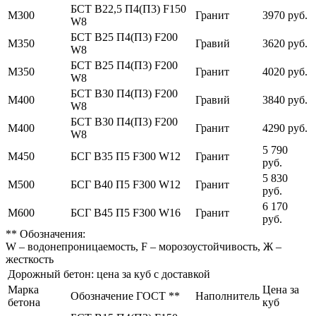
БСТ В22,5 П4(П3) F150
М300
Гранит
3970 руб.
W8
БСТ В25 П4(П3) F200
М350
Гравий
3620 руб.
W8
БСТ В25 П4(П3) F200
М350
Гранит
4020 руб.
W8
БСТ В30 П4(П3) F200
М400
Гравий
3840 руб.
W8
БСТ В30 П4(П3) F200
М400
Гранит
4290 руб.
W8
5 790
М450
БСГ В35 П5 F300 W12
Гранит
руб.
5 830
М500
БСГ В40 П5 F300 W12
Гранит
руб.
6 170
М600
БСГ В45 П5 F300 W16
Гранит
руб.
** Обозначения:
W – водонепроницаемость, F – морозоустойчивость, Ж –
жесткость
Дорожный бетон: цена за куб с доставкой
Марка
Цена за
Обозначение ГОСТ **
Наполнитель
бетона
куб