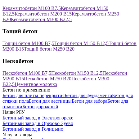
Керамзитобетон М100 В7,5
Керамзитобетон М150
В12,5
Керамзитобетон М200 В15
Керамзитобетон М250
В20
Керамзитобетон М300 В22,5
Тощий бетон
Тощий бетон М100 В7,5
Тощий бетон М150 В12,5
Тощий бетон
М200 В15
Тощий бетон М250 В20
Пескобетон
Пескобетон М100 В7,5
Пескобетон М150 В12,5
Пескобетон
М200 В15
Пескобетон М250 В20
Пескобетон М300
В22,5
Цементное молочко
Бетон по применению
Бетон для плиты перекрытия
Бетон для фундамента
Бетон для
стяжки пола
Бетон для лестницы
Бетон для забора
Бетон для
отмостки
Бетон дорожный
Наши РБУ
Бетонный завод в Электрогорске
Бетонный завод в Орехово-Зуево
Бетонный завод в Голицыно
Услуги завода