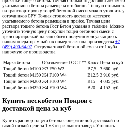
прокачки тощего бетона. Точная стоимость доставки жесткого
укатываемого бетона размещена в таблице. Точную стоимость
на транспортировку тощей бетонной смеси можно уточнить у
сотрудников БРУ. Точная стоимость доставки жесткого
укатываемого бетона размещена в прайсе. Точная цена
раствора тощего бетона Гост Бетон указана в таблице. Можно
уточнить точную цену покупки тощей бетонной смеси с
транспортировкой на ваш объект получив консультацию к
нашим операторам набрав номер телефона производства
+7
(499)
490-64-97
. Отгрузка тощей бетонной смеси от 1 куба
напрямую от производства.
Марка бетона
Обозначение ГОСТ **
Класс
Цена за куб
Тощий бетон М100
Ж3 F50 W2
В7,5
3 660 руб.
Тощий бетон М150
Ж4 F100 W4
В12,5
3 910 руб.
Тощий бетон М200
Ж4 F100 W4
В15
4 035 руб.
Тощий бетон М250
Ж4 F100 W4
В20
4 152 руб.
Купить пескобетон Покров с
доставкой цена за куб
Купить раствор тощего бетона с оперативной доставкой по
самой низкой цене за 1 м3 от реального завода. Уточнить