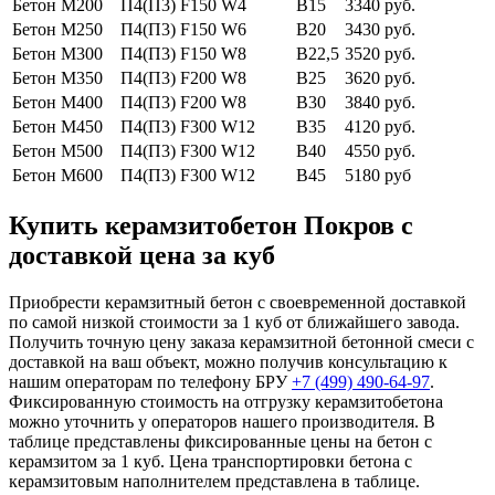
Бетон М200
П4(П3) F150 W4
В15
3340 руб.
Бетон М250
П4(П3) F150 W6
В20
3430 руб.
Бетон М300
П4(П3) F150 W8
В22,5
3520 руб.
Бетон М350
П4(П3) F200 W8
В25
3620 руб.
Бетон М400
П4(П3) F200 W8
В30
3840 руб.
Бетон М450
П4(П3) F300 W12
В35
4120 руб.
Бетон М500
П4(П3) F300 W12
В40
4550 руб.
Бетон М600
П4(П3) F300 W12
В45
5180 руб
Купить керамзитобетон Покров с
доставкой цена за куб
Приобрести керамзитный бетон с своевременной доставкой
по самой низкой стоимости за 1 куб от ближайшего завода.
Получить точную цену заказа керамзитной бетонной смеси с
доставкой на ваш объект, можно получив консультацию к
нашим операторам по телефону БРУ
+7 (499)
490-64-97
.
Фиксированную стоимость на отгрузку керамзитобетона
можно уточнить у операторов нашего производителя. В
таблице представлены фиксированные цены на бетон с
керамзитом за 1 куб. Цена транспортировки бетона с
керамзитовым наполнителем представлена в таблице.