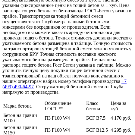
указаны фиксированные цены на тощий бетон за 1 куб. Цена
раствора тощего бетона от бетонзавода ГОСТ-Бетон указана в
прайсе. Транспортировка тощей бетонной смеси
осуществляется от 1 кубометра нашими бетонными
миксерами без посредников от производителя. Если
необходимо вы можете заказать аренду бетононасоса для
прокачки тощего бетона. Точная стоимость доставки жесткого
укатываемого бетона размещена в таблице. Точную стоимость
на транспортировку тощей бетонной смеси можно уточнить у
сотрудников БРУ. Точная стоимость доставки жесткого
укатываемого бетона размещена в прайсе. Точная цена
раствора тощего бетона Гост Бетон указана в таблице. Можно
уточнить точную цену покупки тощей бетонной смеси с
транспортировкой на ваш объект получив консультацию к
нашим операторам набрав номер телефона производства
+7
(499)
490-64-97
. Отгрузка тощей бетонной смеси от 1 куба
напрямую от производства.
Обозначение
Класс
Цена за
Марка бетона
ГОСТ **
бетона
куб
Бетон на гравии
П3 F100 W4
БСГ В7,5
4 170 руб.
М100
Бетон на гравии
П3 F100 W4
БСГ В12,5
4 295 руб.
М150