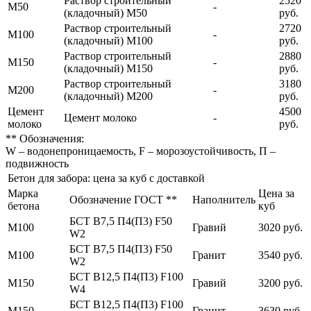
Раствор строительный
2520
М50
-
(кладочный) М50
руб.
Раствор строительный
2720
М100
-
(кладочный) М100
руб.
Раствор строительный
2880
М150
-
(кладочный) М150
руб.
Раствор строительный
3180
М200
-
(кладочный) М200
руб.
Цемент
4500
Цемент молоко
-
молоко
руб.
** Обозначения:
W – водонепроницаемость, F – морозоустойчивость, П –
подвижность
Бетон для забора: цена за куб с доставкой
Марка
Цена за
Обозначение ГОСТ **
Наполнитель
бетона
куб
БСТ В7,5 П4(П3) F50
М100
Гравий
3020 руб.
W2
БСТ В7,5 П4(П3) F50
М100
Гранит
3540 руб.
W2
БСТ В12,5 П4(П3) F100
М150
Гравий
3200 руб.
W4
БСТ В12,5 П4(П3) F100
М150
Гранит
3630 руб