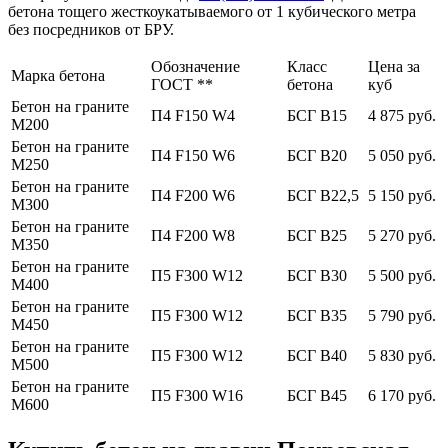
бетона тощего жесткоукатываемого от 1 кубического метра
без посредников от БРУ.
Обозначение
Класс
Цена за
Марка бетона
ГОСТ **
бетона
куб
Бетон на граните
П4 F150 W4
БСГ В15
4 875 руб.
М200
Бетон на граните
П4 F150 W6
БСГ В20
5 050 руб.
М250
Бетон на граните
П4 F200 W6
БСГ В22,5
5 150 руб.
М300
Бетон на граните
П4 F200 W8
БСГ В25
5 270 руб.
М350
Бетон на граните
П5 F300 W12
БСГ В30
5 500 руб.
М400
Бетон на граните
П5 F300 W12
БСГ В35
5 790 руб.
М450
Бетон на граните
П5 F300 W12
БСГ В40
5 830 руб.
М500
Бетон на граните
П5 F300 W16
БСГ В45
6 170 руб.
М600