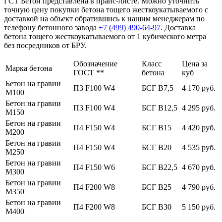
ГСТ Бетон представлена в прайс-листе. Можно уточнить
точную цену покупки бетона тощего жесткоукатываемого с
доставкой на объект обратившись к нашим менеджерам по
телефону бетонного завода
+7 (499)
490-64-97
. Доставка
бетона тощего жесткоукатываемого от 1 кубического метра
без посредников от БРУ.
Обозначение
Класс
Цена за
Марка бетона
ГОСТ **
бетона
куб
Бетон на гравии
П3 F100 W4
БСГ В7,5
4 170 руб.
М100
Бетон на гравии
П3 F100 W4
БСГ В12,5
4 295 руб.
М150
Бетон на гравии
П4 F150 W4
БСГ В15
4 420 руб.
М200
Бетон на гравии
П4 F150 W4
БСГ В20
4 535 руб.
М250
Бетон на гравии
П4 F150 W6
БСГ В22,5
4 670 руб.
М300
Бетон на гравии
П4 F200 W8
БСГ В25
4 790 руб.
М350
Бетон на гравии
П4 F200 W8
БСГ В30
5 150 руб.
М400