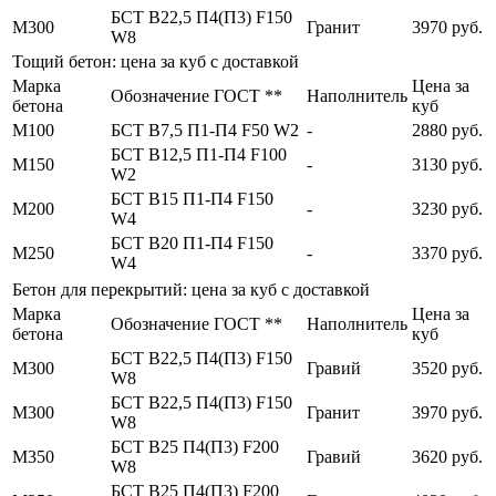
БСТ В22,5 П4(П3) F150
М300
Гранит
3970 руб.
W8
Тощий бетон: цена за куб с доставкой
Марка
Цена за
Обозначение ГОСТ **
Наполнитель
бетона
куб
М100
БСТ В7,5 П1-П4 F50 W2
-
2880 руб.
БСТ В12,5 П1-П4 F100
М150
-
3130 руб.
W2
БСТ В15 П1-П4 F150
М200
-
3230 руб.
W4
БСТ В20 П1-П4 F150
М250
-
3370 руб.
W4
Бетон для перекрытий: цена за куб с доставкой
Марка
Цена за
Обозначение ГОСТ **
Наполнитель
бетона
куб
БСТ В22,5 П4(П3) F150
М300
Гравий
3520 руб.
W8
БСТ В22,5 П4(П3) F150
М300
Гранит
3970 руб.
W8
БСТ В25 П4(П3) F200
М350
Гравий
3620 руб.
W8
БСТ В25 П4(П3) F200