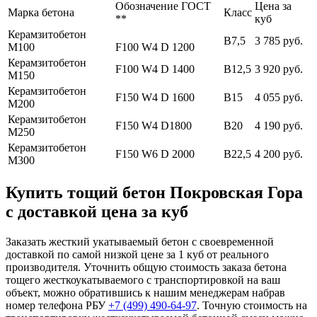
Обозначение ГОСТ
Цена за
Марка бетона
Класс
**
куб
Керамзитобетон
В7,5
3 785 руб.
М100
F100 W4 D 1200
Керамзитобетон
F100 W4 D 1400
В12,5
3 920 руб.
М150
Керамзитобетон
F150 W4 D 1600
В15
4 055 руб.
М200
Керамзитобетон
F150 W4 D1800
В20
4 190 руб.
М250
Керамзитобетон
F150 W6 D 2000
В22,5
4 200 руб.
М300
Купить тощий бетон Покровская Гора
с доставкой цена за куб
Заказать жесткий укатываемый бетон с своевременной
доставкой по самой низкой цене за 1 куб от реального
производителя. Уточнить общую стоимость заказа бетона
тощего жесткоукатываемого с транспортировкой на ваш
объект, можно обратившись к нашим менеджерам набрав
номер телефона РБУ
+7 (499)
490-64-97
. Точную стоимость на