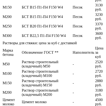
3130
М150
БСТ В15 П1-П4 F150 W4
Песок
руб.
3230
М200
БСТ В15 П1-П4 F150 W4
Песок
руб.
3370
М250
БСТ В20 П1-П4 F150 W4
Песок
руб.
3600
М300
БСТ В22,5 П1-П4 F150 W4
Песок
руб.
Растворы для стяжки: цена за куб с доставкой
Цена
Марка
Обозначение ГОСТ **
Наполнитель
за
бетона
куб
Раствор строительный
2520
М50
-
(кладочный) М50
руб.
Раствор строительный
2720
М100
-
(кладочный) М100
руб.
Раствор строительный
2880
М150
-
(кладочный) М150
руб.
Раствор строительный
3180
М200
-
(кладочный) М200
руб.
Цемент
4500
Цемент молоко
-
молоко
руб.