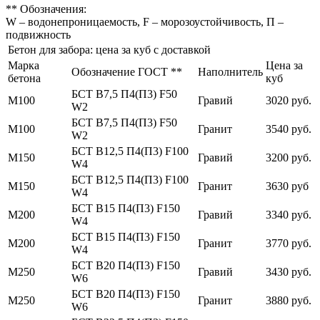
** Обозначения:
W – водонепроницаемость, F – морозоустойчивость, П –
подвижность
Бетон для забора: цена за куб с доставкой
Марка
Цена за
Обозначение ГОСТ **
Наполнитель
бетона
куб
БСТ В7,5 П4(П3) F50
М100
Гравий
3020 руб.
W2
БСТ В7,5 П4(П3) F50
М100
Гранит
3540 руб.
W2
БСТ В12,5 П4(П3) F100
М150
Гравий
3200 руб.
W4
БСТ В12,5 П4(П3) F100
М150
Гранит
3630 руб
W4
БСТ В15 П4(П3) F150
М200
Гравий
3340 руб.
W4
БСТ В15 П4(П3) F150
М200
Гранит
3770 руб.
W4
БСТ В20 П4(П3) F150
М250
Гравий
3430 руб.
W6
БСТ В20 П4(П3) F150
М250
Гранит
3880 руб.
W6