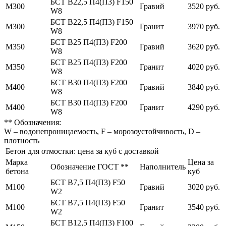
БСТ В22,5 П4(П3) F150
М300
Гравий
3520 руб.
W8
БСТ В22,5 П4(П3) F150
М300
Гранит
3970 руб.
W8
БСТ В25 П4(П3) F200
М350
Гравий
3620 руб.
W8
БСТ В25 П4(П3) F200
М350
Гранит
4020 руб.
W8
БСТ В30 П4(П3) F200
М400
Гравий
3840 руб.
W8
БСТ В30 П4(П3) F200
М400
Гранит
4290 руб.
W8
** Обозначения:
W – водонепроницаемость, F – морозоустойчивость, D –
плотность
Бетон для отмостки: цена за куб с доставкой
Марка
Цена за
Обозначение ГОСТ **
Наполнитель
бетона
куб
БСТ В7,5 П4(П3) F50
М100
Гравий
3020 руб.
W2
БСТ В7,5 П4(П3) F50
М100
Гранит
3540 руб.
W2
БСТ В12,5 П4(П3) F100