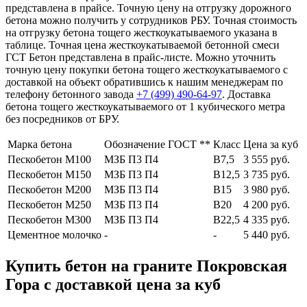
представлена в прайсе. Точную цену на отгрузку дорожного
бетона можно получить у сотрудников РБУ. Точная стоимость
на отгрузку бетона тощего жесткоукатываемого указана в
таблице. Точная цена жесткоукатываемой бетонной смеси
ГСТ Бетон представлена в прайс-листе. Можно уточнить
точную цену покупки бетона тощего жесткоукатываемого с
доставкой на объект обратившись к нашим менеджерам по
телефону бетонного завода
+7 (499)
490-64-97
. Доставка
бетона тощего жесткоукатываемого от 1 кубического метра
без посредников от БРУ.
Марка бетона
Обозначение ГОСТ **
Класс
Цена за куб
Пескобетон М100
МЗБ П3 П4
В7,5
3 555 руб.
Пескобетон М150
МЗБ П3 П4
В12,5
3 735 руб.
Пескобетон М200
МЗБ П3 П4
В15
3 980 руб.
Пескобетон М250
МЗБ П3 П4
В20
4 200 руб.
Пескобетон М300
МЗБ П3 П4
В22,5
4 335 руб.
Цементное молочко
-
-
5 440 руб.
Купить бетон на граните Покровская
Гора с доставкой цена за куб