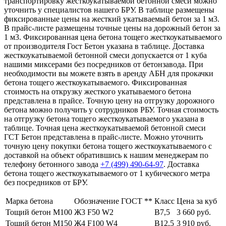
транспортировку жесткоукатываемой бетонной смеси можно
уточнить у специалистов нашего БРУ. В таблице размещены
фиксированные цены на жесткий укатываемый бетон за 1 м3.
В прайс-листе размещены точные цены на дорожный бетон за
1 м3. Фиксированная цена бетона тощего жесткоукатываемого
от производителя Гост Бетон указана в таблице. Доставка
жесткоукатываемой бетонной смеси допускается от 1 куба
нашими миксерами без посредников от бетонзавода. При
необходимости вы можете взять в аренду АБН для прокачки
бетона тощего жесткоукатываемого. Фиксированная
стоимость на открузку жесткого укатываемого бетона
представлена в прайсе. Точную цену на отгрузку дорожного
бетона можно получить у сотрудников РБУ. Точная стоимость
на отгрузку бетона тощего жесткоукатываемого указана в
таблице. Точная цена жесткоукатываемой бетонной смеси
ГСТ Бетон представлена в прайс-листе. Можно уточнить
точную цену покупки бетона тощего жесткоукатываемого с
доставкой на объект обратившись к нашим менеджерам по
телефону бетонного завода
+7 (499)
490-64-97
. Доставка
бетона тощего жесткоукатываемого от 1 кубического метра
без посредников от БРУ.
Марка бетона
Обозначение ГОСТ **
Класс
Цена за куб
Тощий бетон М100
Ж3 F50 W2
В7,5
3 660 руб.
Тощий бетон М150
Ж4 F100 W4
В12,5
3 910 руб.