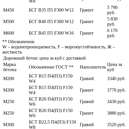
W8
5 790
М450
БСГ В35 П5 F300 W12
Гранит
руб.
5 830
М500
БСГ В40 П5 F300 W12
Гранит
руб.
6 170
М600
БСГ В45 П5 F300 W16
Гранит
руб.
** Обозначения:
W – водонепроницаемость, F – морозоустойчивость, Ж –
жесткость
Дорожный бетон: цена за куб с доставкой
Марка
Цена за
Обозначение ГОСТ **
Наполнитель
бетона
куб
БСТ В15 П4(П3) F150
М200
Гравий
3340 руб
W4
БСТ В15 П4(П3) F150
М200
Гранит
3770 руб.
W4
БСТ В20 П4(П3) F150
М250
Гравий
3430 руб.
W6
БСТ В20 П4(П3) F150
М250
Гранит
3880 руб.
W6
БСТ В22,5 П4(П3) F150
М300
Гравий
3520 руб.
W8