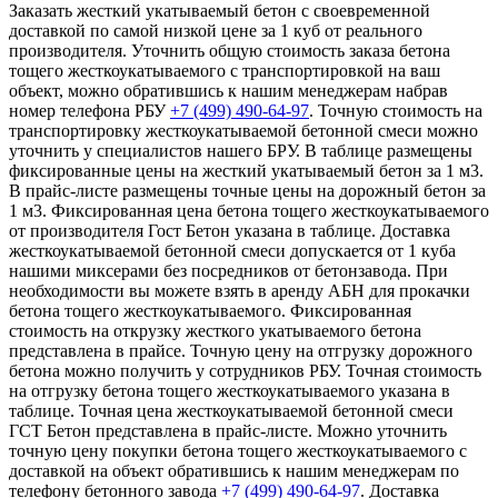
Заказать жесткий укатываемый бетон с своевременной
доставкой по самой низкой цене за 1 куб от реального
производителя. Уточнить общую стоимость заказа бетона
тощего жесткоукатываемого с транспортировкой на ваш
объект, можно обратившись к нашим менеджерам набрав
номер телефона РБУ
+7 (499)
490-64-97
. Точную стоимость на
транспортировку жесткоукатываемой бетонной смеси можно
уточнить у специалистов нашего БРУ. В таблице размещены
фиксированные цены на жесткий укатываемый бетон за 1 м3.
В прайс-листе размещены точные цены на дорожный бетон за
1 м3. Фиксированная цена бетона тощего жесткоукатываемого
от производителя Гост Бетон указана в таблице. Доставка
жесткоукатываемой бетонной смеси допускается от 1 куба
нашими миксерами без посредников от бетонзавода. При
необходимости вы можете взять в аренду АБН для прокачки
бетона тощего жесткоукатываемого. Фиксированная
стоимость на открузку жесткого укатываемого бетона
представлена в прайсе. Точную цену на отгрузку дорожного
бетона можно получить у сотрудников РБУ. Точная стоимость
на отгрузку бетона тощего жесткоукатываемого указана в
таблице. Точная цена жесткоукатываемой бетонной смеси
ГСТ Бетон представлена в прайс-листе. Можно уточнить
точную цену покупки бетона тощего жесткоукатываемого с
доставкой на объект обратившись к нашим менеджерам по
телефону бетонного завода
+7 (499)
490-64-97
. Доставка