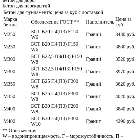
Бетон для дорог
Бетон для перекрытий
Бетон для фундамента: цена за куб с доставкой
Марка
Цена за
Обозначение ГОСТ **
Наполнитель
бетона
куб
БСТ В20 П4(П3) F150
М250
Гравий
3430 руб.
W6
БСТ В20 П4(П3) F150
М250
Гранит
3880 руб.
W6
БСТ В22,5 П4(П3) F150
М300
Гравий
3520 руб
W8
БСТ В22,5 П4(П3) F150
М300
Гранит
3970 руб.
W8
БСТ В25 П4(П3) F200
М350
Гравий
3620 руб.
W8
БСТ В25 П4(П3) F300
М350
Гранит
4020 руб.
W8
БСТ В30 П4(П3) F200
М400
Гравий
3840 руб.
W8
БСТ В30 П4(П3) F300
М400
Гранит
4290 руб.
W10
** Обозначения:
W – водонепроницаемость, F – морозоустойчивость, П –