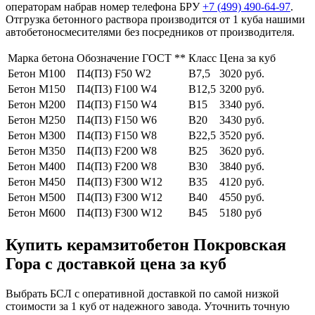
операторам набрав номер телефона БРУ
+7 (499)
490-64-97
.
Отгрузка бетонного раствора производится от 1 куба нашими
автобетоносмесителями без посредников от производителя.
Марка бетона
Обозначение ГОСТ **
Класс
Цена за куб
Бетон М100
П4(П3) F50 W2
В7,5
3020 руб.
Бетон М150
П4(П3) F100 W4
В12,5
3200 руб.
Бетон М200
П4(П3) F150 W4
В15
3340 руб.
Бетон М250
П4(П3) F150 W6
В20
3430 руб.
Бетон М300
П4(П3) F150 W8
В22,5
3520 руб.
Бетон М350
П4(П3) F200 W8
В25
3620 руб.
Бетон М400
П4(П3) F200 W8
В30
3840 руб.
Бетон М450
П4(П3) F300 W12
В35
4120 руб.
Бетон М500
П4(П3) F300 W12
В40
4550 руб.
Бетон М600
П4(П3) F300 W12
В45
5180 руб
Купить керамзитобетон Покровская
Гора с доставкой цена за куб
Выбрать БСЛ с оперативной доставкой по самой низкой
стоимости за 1 куб от надежного завода. Уточнить точную