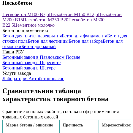
Пескобетон
Пескобетон М100 В7,5
Пескобетон М150 В12,5
Пескобетон
М200 В15
Пескобетон М250 В20
Пескобетон М300
В22,5
Цементное молочко
Бетон по применению
Бетон для плиты перекрытия
Бетон для фундамента
Бетон для
стяжки пола
Бетон для лестницы
Бетон для забора
Бетон для
отмостки
Бетон дорожный
Наши РБУ
Бетонный завод в Павловском Посаде
Бетонный завод в Пересвете
Бетонный завод в Шатуре
Услуги завода
Лаборатория
Автобетононасос
Сравнительная таблица
характеристик товарного бетона
Сравнение основых свойств, состава и сфер применения
товарных бетонных смесей
Марка бетона / описание
Прочность
Морозостойкост