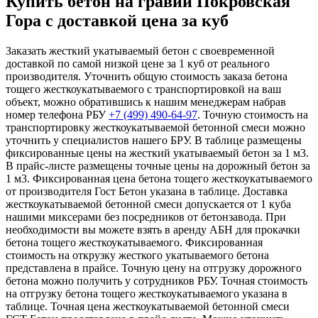
Купить бетон на гравии Покровская
Гора с доставкой цена за куб
Заказать жесткий укатываемый бетон с своевременной
доставкой по самой низкой цене за 1 куб от реального
производителя. Уточнить общую стоимость заказа бетона
тощего жесткоукатываемого с транспортировкой на ваш
объект, можно обратившись к нашим менеджерам набрав
номер телефона РБУ
+7 (499)
490-64-97
. Точную стоимость на
транспортировку жесткоукатываемой бетонной смеси можно
уточнить у специалистов нашего БРУ. В таблице размещены
фиксированные цены на жесткий укатываемый бетон за 1 м3.
В прайс-листе размещены точные цены на дорожный бетон за
1 м3. Фиксированная цена бетона тощего жесткоукатываемого
от производителя Гост Бетон указана в таблице. Доставка
жесткоукатываемой бетонной смеси допускается от 1 куба
нашими миксерами без посредников от бетонзавода. При
необходимости вы можете взять в аренду АБН для прокачки
бетона тощего жесткоукатываемого. Фиксированная
стоимость на открузку жесткого укатываемого бетона
представлена в прайсе. Точную цену на отгрузку дорожного
бетона можно получить у сотрудников РБУ. Точная стоимость
на отгрузку бетона тощего жесткоукатываемого указана в
таблице. Точная цена жесткоукатываемой бетонной смеси