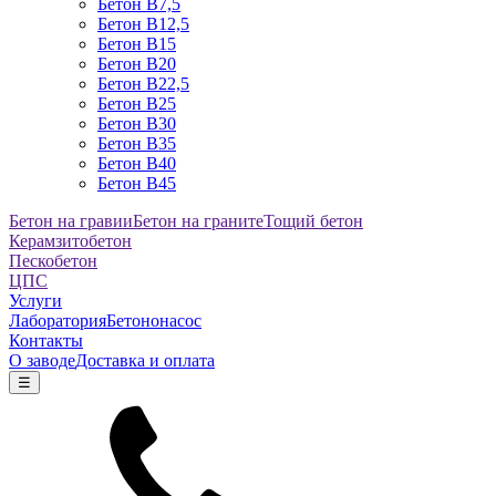
Бетон B7,5
Бетон B12,5
Бетон B15
Бетон B20
Бетон B22,5
Бетон B25
Бетон B30
Бетон B35
Бетон B40
Бетон B45
Бетон на гравии
Бетон на граните
Тощий бетон
Керамзитобетон
Пескобетон
ЦПС
Услуги
Лаборатория
Бетононасос
Контакты
О заводе
Доставка и оплата
☰