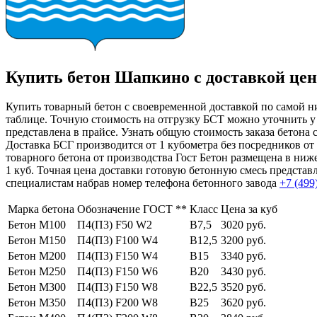
Купить бетон Шапкино с доставкой цен
Купить товарный бетон с своевременной доставкой по самой ни
таблице. Точную стоимость на отгрузку БСТ можно уточнить у 
представлена в прайсе. Узнать общую стоимость заказа бетона
Доставка БСГ производится от 1 кубометра без посредников о
товарного бетона от производства Гост Бетон размещена в ниж
1 куб. Точная цена доставки готовую бетонную смесь предста
специалистам набрав номер телефона бетонного завода
+7 (499
Марка бетона
Обозначение ГОСТ **
Класс
Цена за куб
Бетон М100
П4(П3) F50 W2
В7,5
3020 руб.
Бетон М150
П4(П3) F100 W4
В12,5
3200 руб.
Бетон М200
П4(П3) F150 W4
В15
3340 руб.
Бетон М250
П4(П3) F150 W6
В20
3430 руб.
Бетон М300
П4(П3) F150 W8
В22,5
3520 руб.
Бетон М350
П4(П3) F200 W8
В25
3620 руб.