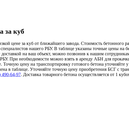
а за куб
зкой цене за куб от ближайшего завода. Стоимость бетонного р
специалистов нашего РБУ. В таблице указаны точные цены на бет
 с доставкой на ваш объект, можно позвонив к нашим сотрудник
т РБУ. При необходимости можно взять в аренду АБН для прокач
е. Точную цену на транспортировку готового бетона уточняйте 
влена в таблице. Уточняйте точную цену приобретения БСГ с тр
)
490-64-97
. Доставка товарного бетона осуществляется от 1 ку