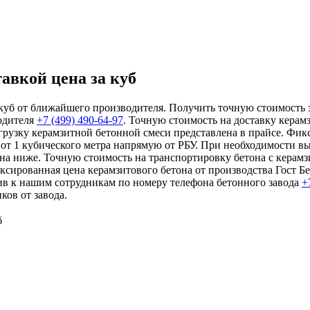
авкой цена за куб
куб от ближайшего производителя. Получить точную стоимость за
одителя
+7 (499)
490-64-97
. Точную стоимость на доставку керам
тгрузку керамзитной бетонной смеси представлена в прайсе. Фи
я от 1 кубического метра напрямую от РБУ. При необходимости в
на ниже. Точную стоимость на транспортировку бетона с керамз
иксированная цена керамзитового бетона от производства Гост 
ив к нашим сотрудникам по номеру телефона бетонного завода
+
ов от завода.
б