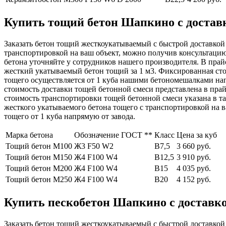
Купить тощий бетон Шапкино с доставк
Заказать бетон тощий жесткоукатываемый с быстрой доставкой 
транспортировкой на ваш объект, можно получив консультаци
бетона уточняйте у сотрудников нашего производителя. В пра
жесткий укатываемый бетон тощий за 1 м3. Фиксированная сто
тощего осуществляется от 1 куба нашими бетономешалками нап
стоимость доставки тощей бетонной смеси представлена в прай
стоимость транспортировки тощей бетонной смеси указана в т
жесткого укатываемого бетона тощего с транспортировкой на 
тощего от 1 куба напрямую от завода.
Марка бетона
Обозначение ГОСТ **
Класс
Цена за куб
Тощий бетон М100
Ж3 F50 W2
В7,5
3 660 руб.
Тощий бетон М150
Ж4 F100 W4
В12,5
3 910 руб.
Тощий бетон М200
Ж4 F100 W4
В15
4 035 руб.
Тощий бетон М250
Ж4 F100 W4
В20
4 152 руб.
Купить пескобетон Шапкино с доставко
Заказать бетон тощий жесткоукатываемый с быстрой доставкой 