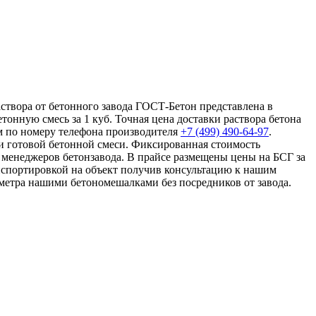
аствора от бетонного завода ГОСТ-Бетон представлена в
онную смесь за 1 куб. Точная цена доставки раствора бетона
ам по номеру телефона производителя
+7 (499)
490-64-97
.
ки готовой бетонной смеси. Фиксированная стоимость
у менеджеров бетонзавода. В прайсе размещены цены на БСГ за
анспортировкой на объект получив консультацию к нашим
бометра нашими бетономешалками без посредников от завода.