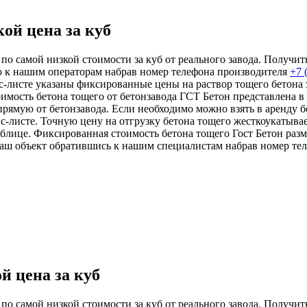
ой цена за куб
по самой низкой стоимости за куб от реального завода. Получит
ю к нашим операторам набрав номер телефона производителя
+7 
йс-листе указаны фиксированные цены на раствор тощего бетона
имость бетона тощего от бетонзавода ГСТ Бетон представлена в
рямую от бетонзавода. Если необходимо можно взять в аренду 
с-листе. Точную цену на отгрузку бетона тощего жесткоукатыва
аблице. Фиксированная стоимость бетона тощего Гост Бетон ра
ваш объект обратившись к нашим специалистам набрав номер те
й цена за куб
по самой низкой стоимости за куб от реального завода. Получит