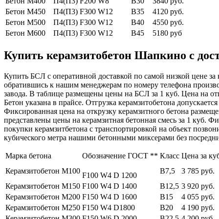
Бетон М400
П4(П3) F200 W8
В30
3840 руб.
Бетон М450
П4(П3) F300 W12
В35
4120 руб.
Бетон М500
П4(П3) F300 W12
В40
4550 руб.
Бетон М600
П4(П3) F300 W12
В45
5180 руб
Купить керамзитобетон Шапкино с дост
Купить БСЛ с оперативной доставкой по самой низкой цене за 
обратившись к нашим менеджерам по номеру телефона произв
завода. В таблице размещены цены на БСЛ за 1 куб. Цена на о
Бетон указана в прайсе. Отгрузка керамзитобетона допускаетс
Фиксированная цена на открузку керамзитного бетона размеще
представлены цены на керамзитная бетонная смесь за 1 куб. Ф
покупки керамзитбетона с транспортировкой на объект позвон
кубического метра нашими бетонными миксерами без посредник
Марка бетона
Обозначение ГОСТ **
Класс
Цена за ку
Керамзитобетон М100
В7,5
3 785 руб.
F100 W4 D 1200
Керамзитобетон М150
F100 W4 D 1400
В12,5
3 920 руб.
Керамзитобетон М200
F150 W4 D 1600
В15
4 055 руб.
Керамзитобетон М250
F150 W4 D1800
В20
4 190 руб.
Керамзитобетон М300
F150 W6 D 2000
В22,5
4 200 руб.