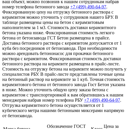
ваш объект, можно позвонив к нашим сотрудникам набрав
номер телефона бетонного завода
+7 (499)
490-64-97
.
Фиксированную цену на отгрузку бетонного раствора с
керамзитом можно уточнить у сотрудников нашего БРУ. В
таблице размещены цены на бетон с керамзитовым
наполнителем за 1 м3. Стоимость доставки керамзитного
бетона указана ниже. Фиксированная стоимость легкого
бетона от бетонзавода ГСТ Бетон размещена в прайсе.
Доставка бетонного раствора с керамзитом допускается от 1
куба без посредников от бетонзавода. При необходимости
можно арендовать бетононасос для прокачки бетонного
раствора с керамзитом. Фиксированная стоимость доставки
бетонного раствора на керамзите размещена в прайс-листе.
Стоимость на отгрузку бетона на керамзите можно получить у
специалистов РБУ. В прайс-листе представлены точные цены
на бетонный раствор на керамзите за 1 куб. Точная стоимость
керамзитового бетона от бетонного завода Гост Бетон указана
в ниже. Можно уточнить общую цену заказа бетона с
керамзитом с транспортировкой к вам обратившись к нашим
менеджерам набрав номер телефона РБУ
+7 (499)
490-64-97
.
Отгрузка керамзитного бетона осуществляется от 1
кубического метра нашими бетонными миксерами напрямую
от бетонзавода.
Обозначение ГОСТ
Цена за
Марка бетона
Класс