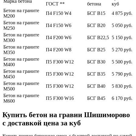
Марка бетона
ГОСТ **
бетона
куб
Бетон на граните
П4 F150 W4
БСГ В15
4 875 руб.
М200
Бетон на граните
П4 F150 W6
БСГ В20
5 050 руб.
М250
Бетон на граните
П4 F200 W6
БСГ В22,5
5 150 руб.
М300
Бетон на граните
П4 F200 W8
БСГ В25
5 270 руб.
М350
Бетон на граните
П5 F300 W12
БСГ В30
5 500 руб.
М400
Бетон на граните
П5 F300 W12
БСГ В35
5 790 руб.
М450
Бетон на граните
П5 F300 W12
БСГ В40
5 830 руб.
М500
Бетон на граните
П5 F300 W16
БСГ В45
6 170 руб.
М600
Купить бетон на гравии Шишиморово
с доставкой цена за куб
Купить тощую бетонную смесь с быстрой доставкой по самой