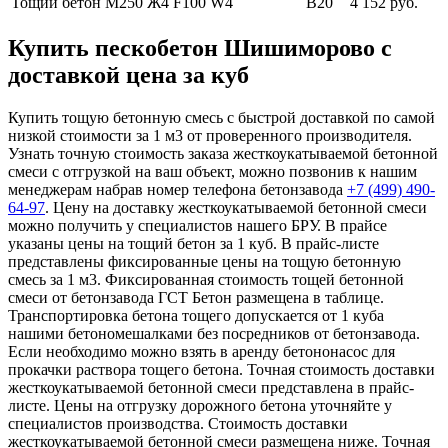
Тощий бетон М250
Ж4 F100 W4
В20
4 152 руб.
Купить пескобетон Шишиморово с
доставкой цена за куб
Купить тощую бетонную смесь с быстрой доставкой по самой
низкой стоимости за 1 м3 от проверенного производителя.
Узнать точную стоимость заказа жесткоукатываемой бетонной
смеси с отгрузкой на ваш объект, можно позвонив к нашим
менеджерам набрав номер телефона бетонзавода
+7 (499)
490-
64-97
. Цену на доставку жесткоукатываемой бетонной смеси
можно получить у специалистов нашего БРУ. В прайсе
указаны цены на тощий бетон за 1 куб. В прайс-листе
представлены фиксированные цены на тощую бетонную
смесь за 1 м3. Фиксированная стоимость тощей бетонной
смеси от бетонзавода ГСТ Бетон размещена в таблице.
Транспортировка бетона тощего допускается от 1 куба
нашими бетономешалками без посредников от бетонзавода.
Если необходимо можно взять в аренду бетононасос для
прокачки раствора тощего бетона. Точная стоимость доставки
жесткоукатываемой бетонной смеси представлена в прайс-
листе. Цены на отгрузку дорожного бетона уточняйте у
специалистов производства. Стоимость доставки
жесткоукатываемой бетонной смеси размещена ниже. Точная