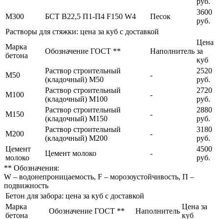
руб.
3600
М300
БСТ В22,5 П1-П4 F150 W4
Песок
руб.
Растворы для стяжки: цена за куб с доставкой
Цена
Марка
Обозначение ГОСТ **
Наполнитель
за
бетона
куб
Раствор строительный
2520
М50
-
(кладочный) М50
руб.
Раствор строительный
2720
М100
-
(кладочный) М100
руб.
Раствор строительный
2880
М150
-
(кладочный) М150
руб.
Раствор строительный
3180
М200
-
(кладочный) М200
руб.
Цемент
4500
Цемент молоко
-
молоко
руб.
** Обозначения:
W – водонепроницаемость, F – морозоустойчивость, П –
подвижность
Бетон для забора: цена за куб с доставкой
Марка
Цена за
Обозначение ГОСТ **
Наполнитель
бетона
куб