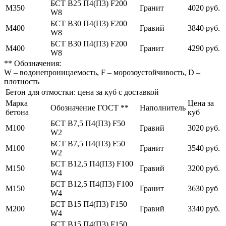
БСТ В25 П4(П3) F200
М350
Гранит
4020 руб.
W8
БСТ В30 П4(П3) F200
М400
Гравий
3840 руб.
W8
БСТ В30 П4(П3) F200
М400
Гранит
4290 руб.
W8
** Обозначения:
W – водонепроницаемость, F – морозоустойчивость, D –
плотность
Бетон для отмостки: цена за куб с доставкой
Марка
Цена за
Обозначение ГОСТ **
Наполнитель
бетона
куб
БСТ В7,5 П4(П3) F50
М100
Гравий
3020 руб.
W2
БСТ В7,5 П4(П3) F50
М100
Гранит
3540 руб.
W2
БСТ В12,5 П4(П3) F100
М150
Гравий
3200 руб.
W4
БСТ В12,5 П4(П3) F100
М150
Гранит
3630 руб
W4
БСТ В15 П4(П3) F150
М200
Гравий
3340 руб.
W4
БСТ В15 П4(П3) F150