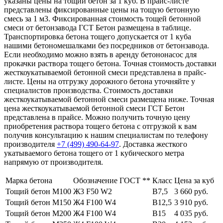
указаны цены на тощий бетон за 1 куб. В прайс-листе
представлены фиксированные цены на тощую бетонную
смесь за 1 м3. Фиксированная стоимость тощей бетонной
смеси от бетонзавода ГСТ Бетон размещена в таблице.
Транспортировка бетона тощего допускается от 1 куба
нашими бетономешалками без посредников от бетонзавода.
Если необходимо можно взять в аренду бетононасос для
прокачки раствора тощего бетона. Точная стоимость доставки
жесткоукатываемой бетонной смеси представлена в прайс-
листе. Цены на отгрузку дорожного бетона уточняйте у
специалистов производства. Стоимость доставки
жесткоукатываемой бетонной смеси размещена ниже. Точная
цена жесткоукатываемой бетонной смеси ГСТ Бетон
представлена в прайсе. Можно получить точную цену
приобретения раствора тощего бетона с отгрузкой к вам
получив консультацию к нашим специалистам по телефону
производителя
+7 (499)
490-64-97
. Доставка жесткого
укатываемого бетона тощего от 1 кубического метра
напрямую от производителя.
Марка бетона
Обозначение ГОСТ **
Класс
Цена за куб
Тощий бетон М100
Ж3 F50 W2
В7,5
3 660 руб.
Тощий бетон М150
Ж4 F100 W4
В12,5
3 910 руб.
Тощий бетон М200
Ж4 F100 W4
В15
4 035 руб.