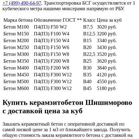
+7 (499)
490-64-97
. Транспортировка БСГ осуществляется от 1
кубического метра нашими миксерами напрямую от РБУ.
Марка бетона
Обозначение ГОСТ **
Класс
Цена за куб
Бетон М100
П4(П3) F50 W2
В7,5
3020 руб.
Бетон М150
П4(П3) F100 W4
В12,5
3200 руб.
Бетон М200
П4(П3) F150 W4
В15
3340 руб.
Бетон М250
П4(П3) F150 W6
В20
3430 руб.
Бетон М300
П4(П3) F150 W8
В22,5
3520 руб.
Бетон М350
П4(П3) F200 W8
В25
3620 руб.
Бетон М400
П4(П3) F200 W8
В30
3840 руб.
Бетон М450
П4(П3) F300 W12
В35
4120 руб.
Бетон М500
П4(П3) F300 W12
В40
4550 руб.
Бетон М600
П4(П3) F300 W12
В45
5180 руб
Купить керамзитобетон Шишиморово
с доставкой цена за куб
Заказать керамзитный бетон с оперативной доставкой по
самой низкой цене за 1 м3 от ближайшего завода. Получить
общую стоимость заказа керамзитного бетона с доставкой на