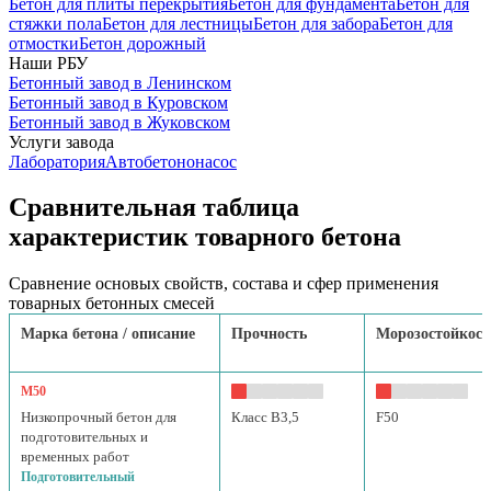
Бетон для плиты перекрытия
Бетон для фундамента
Бетон для
стяжки пола
Бетон для лестницы
Бетон для забора
Бетон для
отмостки
Бетон дорожный
Наши РБУ
Бетонный завод в Ленинском
Бетонный завод в Куровском
Бетонный завод в Жуковском
Услуги завода
Лаборатория
Автобетононасос
Сравнительная таблица
характеристик товарного бетона
Сравнение основых свойств, состава и сфер применения
товарных бетонных смесей
Марка бетона / описание
Прочность
Морозостойкост
М50
Низкопрочный бетон для
Класс B3,5
F50
подготовительных и
временных работ
Подготовительный