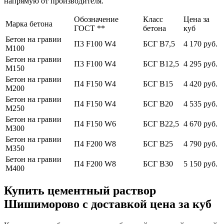
напрямую от производителя.
Обозначение
Класс
Цена за
Марка бетона
ГОСТ **
бетона
куб
Бетон на гравии
П3 F100 W4
БСГ В7,5
4 170 руб.
М100
Бетон на гравии
П3 F100 W4
БСГ В12,5
4 295 руб.
М150
Бетон на гравии
П4 F150 W4
БСГ В15
4 420 руб.
М200
Бетон на гравии
П4 F150 W4
БСГ В20
4 535 руб.
М250
Бетон на гравии
П4 F150 W6
БСГ В22,5
4 670 руб.
М300
Бетон на гравии
П4 F200 W8
БСГ В25
4 790 руб.
М350
Бетон на гравии
П4 F200 W8
БСГ В30
5 150 руб.
М400
Купить цементный раствор
Шишиморово с доставкой цена за куб