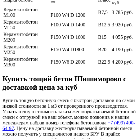
**
куб
Керамзитобетон
В7,5
3 785 руб.
М100
F100 W4 D 1200
Керамзитобетон
F100 W4 D 1400
В12,5
3 920 руб.
М150
Керамзитобетон
F150 W4 D 1600
В15
4 055 руб.
М200
Керамзитобетон
F150 W4 D1800
В20
4 190 руб.
М250
Керамзитобетон
F150 W6 D 2000
В22,5
4 200 руб.
М300
Купить тощий бетон Шишиморово с
доставкой цена за куб
Купить тощую бетонную смесь с быстрой доставкой по самой
низкой стоимости за 1 м3 от проверенного производителя.
Узнать точную стоимость заказа жесткоукатываемой бетонной
смеси с отгрузкой на ваш объект, можно позвонив к нашим
менеджерам набрав номер телефона бетонзавода
+7 (499)
490-
64-97
. Цену на доставку жесткоукатываемой бетонной смеси
можно получить у специалистов нашего БРУ. В прайсе