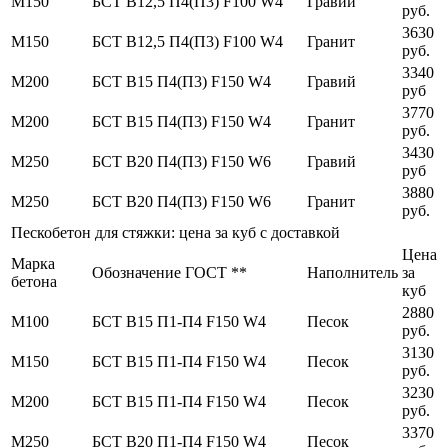
М150
БСТ В12,5 П4(П3) F100 W4
Гравий
руб.
3630
М150
БСТ В12,5 П4(П3) F100 W4
Гранит
руб.
3340
М200
БСТ В15 П4(П3) F150 W4
Гравий
руб
3770
М200
БСТ В15 П4(П3) F150 W4
Гранит
руб.
3430
М250
БСТ В20 П4(П3) F150 W6
Гравий
руб
3880
М250
БСТ В20 П4(П3) F150 W6
Гранит
руб.
Пескобетон для стяжки: цена за куб с доставкой
Цена
Марка
Обозначение ГОСТ **
Наполнитель
за
бетона
куб
2880
М100
БСТ В15 П1-П4 F150 W4
Песок
руб.
3130
М150
БСТ В15 П1-П4 F150 W4
Песок
руб.
3230
М200
БСТ В15 П1-П4 F150 W4
Песок
руб.
3370
М250
БСТ В20 П1-П4 F150 W4
Песок