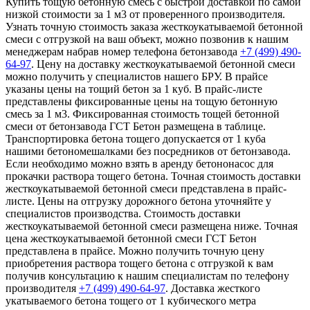
Купить тощую бетонную смесь с быстрой доставкой по самой
низкой стоимости за 1 м3 от проверенного производителя.
Узнать точную стоимость заказа жесткоукатываемой бетонной
смеси с отгрузкой на ваш объект, можно позвонив к нашим
менеджерам набрав номер телефона бетонзавода
+7 (499)
490-
64-97
. Цену на доставку жесткоукатываемой бетонной смеси
можно получить у специалистов нашего БРУ. В прайсе
указаны цены на тощий бетон за 1 куб. В прайс-листе
представлены фиксированные цены на тощую бетонную
смесь за 1 м3. Фиксированная стоимость тощей бетонной
смеси от бетонзавода ГСТ Бетон размещена в таблице.
Транспортировка бетона тощего допускается от 1 куба
нашими бетономешалками без посредников от бетонзавода.
Если необходимо можно взять в аренду бетононасос для
прокачки раствора тощего бетона. Точная стоимость доставки
жесткоукатываемой бетонной смеси представлена в прайс-
листе. Цены на отгрузку дорожного бетона уточняйте у
специалистов производства. Стоимость доставки
жесткоукатываемой бетонной смеси размещена ниже. Точная
цена жесткоукатываемой бетонной смеси ГСТ Бетон
представлена в прайсе. Можно получить точную цену
приобретения раствора тощего бетона с отгрузкой к вам
получив консультацию к нашим специалистам по телефону
производителя
+7 (499)
490-64-97
. Доставка жесткого
укатываемого бетона тощего от 1 кубического метра