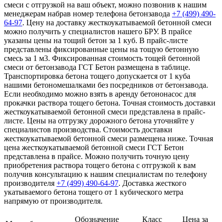
смеси с отгрузкой на ваш объект, можно позвонив к нашим
менеджерам набрав номер телефона бетонзавода
+7 (499)
490-
64-97
. Цену на доставку жесткоукатываемой бетонной смеси
можно получить у специалистов нашего БРУ. В прайсе
указаны цены на тощий бетон за 1 куб. В прайс-листе
представлены фиксированные цены на тощую бетонную
смесь за 1 м3. Фиксированная стоимость тощей бетонной
смеси от бетонзавода ГСТ Бетон размещена в таблице.
Транспортировка бетона тощего допускается от 1 куба
нашими бетономешалками без посредников от бетонзавода.
Если необходимо можно взять в аренду бетононасос для
прокачки раствора тощего бетона. Точная стоимость доставки
жесткоукатываемой бетонной смеси представлена в прайс-
листе. Цены на отгрузку дорожного бетона уточняйте у
специалистов производства. Стоимость доставки
жесткоукатываемой бетонной смеси размещена ниже. Точная
цена жесткоукатываемой бетонной смеси ГСТ Бетон
представлена в прайсе. Можно получить точную цену
приобретения раствора тощего бетона с отгрузкой к вам
получив консультацию к нашим специалистам по телефону
производителя
+7 (499)
490-64-97
. Доставка жесткого
укатываемого бетона тощего от 1 кубического метра
напрямую от производителя.
Обозначение
Класс
Цена за