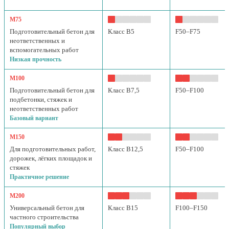
М75
Подготовительный бетон для
Класс B5
F50–F75
неответственных и
вспомогательных работ
Низкая прочность
М100
Подготовительный бетон для
Класс B7,5
F50–F100
подбетонки, стяжек и
неответственных работ
Базовый вариант
М150
Для подготовительных работ,
Класс B12,5
F50–F100
дорожек, лёгких площадок и
стяжек
Практичное решение
М200
Универсальный бетон для
Класс B15
F100–F150
частного строительства
Популярный выбор