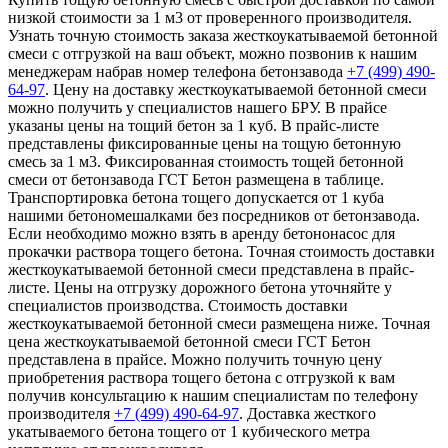
низкой стоимости за 1 м3 от проверенного производителя.
Узнать точную стоимость заказа жесткоукатываемой бетонной
смеси с отгрузкой на ваш объект, можно позвонив к нашим
менеджерам набрав номер телефона бетонзавода
+7 (499)
490-
64-97
. Цену на доставку жесткоукатываемой бетонной смеси
можно получить у специалистов нашего БРУ. В прайсе
указаны цены на тощий бетон за 1 куб. В прайс-листе
представлены фиксированные цены на тощую бетонную
смесь за 1 м3. Фиксированная стоимость тощей бетонной
смеси от бетонзавода ГСТ Бетон размещена в таблице.
Транспортировка бетона тощего допускается от 1 куба
нашими бетономешалками без посредников от бетонзавода.
Если необходимо можно взять в аренду бетононасос для
прокачки раствора тощего бетона. Точная стоимость доставки
жесткоукатываемой бетонной смеси представлена в прайс-
листе. Цены на отгрузку дорожного бетона уточняйте у
специалистов производства. Стоимость доставки
жесткоукатываемой бетонной смеси размещена ниже. Точная
цена жесткоукатываемой бетонной смеси ГСТ Бетон
представлена в прайсе. Можно получить точную цену
приобретения раствора тощего бетона с отгрузкой к вам
получив консультацию к нашим специалистам по телефону
производителя
+7 (499)
490-64-97
. Доставка жесткого
укатываемого бетона тощего от 1 кубического метра