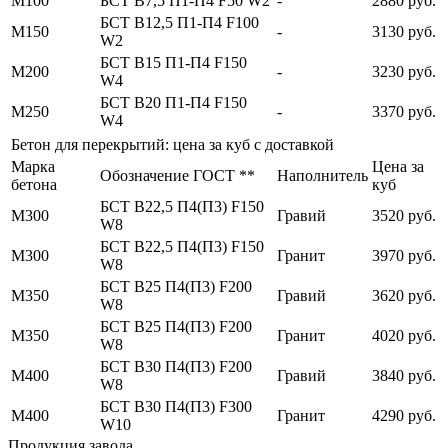
М100
БСТ В7,5 П1-П4 F50 W2
-
2880 руб.
БСТ В12,5 П1-П4 F100
М150
-
3130 руб.
W2
БСТ В15 П1-П4 F150
М200
-
3230 руб.
W4
БСТ В20 П1-П4 F150
М250
-
3370 руб.
W4
Бетон для перекрытий: цена за куб с доставкой
Марка
Цена за
Обозначение ГОСТ **
Наполнитель
бетона
куб
БСТ В22,5 П4(П3) F150
М300
Гравий
3520 руб.
W8
БСТ В22,5 П4(П3) F150
М300
Гранит
3970 руб.
W8
БСТ В25 П4(П3) F200
М350
Гравий
3620 руб.
W8
БСТ В25 П4(П3) F200
М350
Гранит
4020 руб.
W8
БСТ В30 П4(П3) F200
М400
Гравий
3840 руб.
W8
БСТ В30 П4(П3) F300
М400
Гранит
4290 руб.
W10
Продукция завода