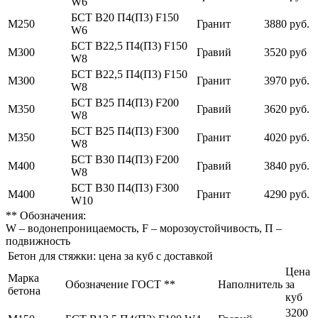
W6
БСТ В20 П4(П3) F150
М250
Гранит
3880 руб.
W6
БСТ В22,5 П4(П3) F150
М300
Гравий
3520 руб
W8
БСТ В22,5 П4(П3) F150
М300
Гранит
3970 руб.
W8
БСТ В25 П4(П3) F200
М350
Гравий
3620 руб.
W8
БСТ В25 П4(П3) F300
М350
Гранит
4020 руб.
W8
БСТ В30 П4(П3) F200
М400
Гравий
3840 руб.
W8
БСТ В30 П4(П3) F300
М400
Гранит
4290 руб.
W10
** Обозначения:
W – водонепроницаемость, F – морозоустойчивость, П –
подвижность
Бетон для стяжки: цена за куб с доставкой
Цена
Марка
Обозначение ГОСТ **
Наполнитель
за
бетона
куб
3200