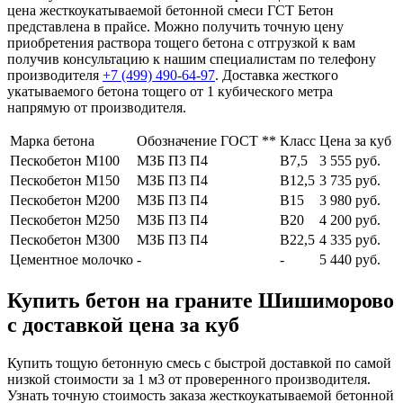
цена жесткоукатываемой бетонной смеси ГСТ Бетон
представлена в прайсе. Можно получить точную цену
приобретения раствора тощего бетона с отгрузкой к вам
получив консультацию к нашим специалистам по телефону
производителя
+7 (499)
490-64-97
. Доставка жесткого
укатываемого бетона тощего от 1 кубического метра
напрямую от производителя.
Марка бетона
Обозначение ГОСТ **
Класс
Цена за куб
Пескобетон М100
МЗБ П3 П4
В7,5
3 555 руб.
Пескобетон М150
МЗБ П3 П4
В12,5
3 735 руб.
Пескобетон М200
МЗБ П3 П4
В15
3 980 руб.
Пескобетон М250
МЗБ П3 П4
В20
4 200 руб.
Пескобетон М300
МЗБ П3 П4
В22,5
4 335 руб.
Цементное молочко
-
-
5 440 руб.
Купить бетон на граните Шишиморово
с доставкой цена за куб
Купить тощую бетонную смесь с быстрой доставкой по самой
низкой стоимости за 1 м3 от проверенного производителя.
Узнать точную стоимость заказа жесткоукатываемой бетонной