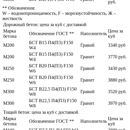
руб.
** Обозначения:
W – водонепроницаемость, F – морозоустойчивость, Ж –
жесткость
Дорожный бетон: цена за куб с доставкой
Марка
Цена за
Обозначение ГОСТ **
Наполнитель
бетона
куб
БСТ В15 П4(П3) F150
М200
Гравий
3340 руб
W4
БСТ В15 П4(П3) F150
М200
Гранит
3770 руб.
W4
БСТ В20 П4(П3) F150
М250
Гравий
3430 руб.
W6
БСТ В20 П4(П3) F150
М250
Гранит
3880 руб.
W6
БСТ В22,5 П4(П3) F150
М300
Гравий
3520 руб.
W8
БСТ В22,5 П4(П3) F150
М300
Гранит
3970 руб.
W8
Тощий бетон: цена за куб с доставкой
Марка
Цена за
Обозначение ГОСТ **
Наполнитель
бетона
куб