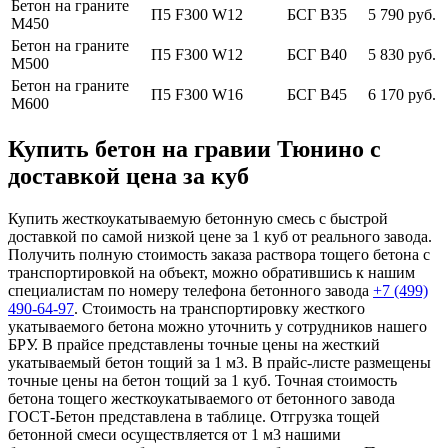
Бетон на граните
П5 F300 W12
БСГ В35
5 790 руб.
М450
Бетон на граните
П5 F300 W12
БСГ В40
5 830 руб.
М500
Бетон на граните
П5 F300 W16
БСГ В45
6 170 руб.
М600
Купить бетон на гравии Тюнино с
доставкой цена за куб
Купить жесткоукатываемую бетонную смесь с быстрой
доставкой по самой низкой цене за 1 куб от реального завода.
Получить полную стоимость заказа раствора тощего бетона с
транспортировкой на объект, можно обратившись к нашим
специалистам по номеру телефона бетонного завода
+7 (499)
490-64-97
. Стоимость на транспортировку жесткого
укатываемого бетона можно уточнить у сотрудников нашего
БРУ. В прайсе представлены точные цены на жесткий
укатываемый бетон тощий за 1 м3. В прайс-листе размещены
точные цены на бетон тощий за 1 куб. Точная стоимость
бетона тощего жесткоукатываемого от бетонного завода
ГОСТ-Бетон представлена в таблице. Отгрузка тощей
бетонной смеси осуществляется от 1 м3 нашими