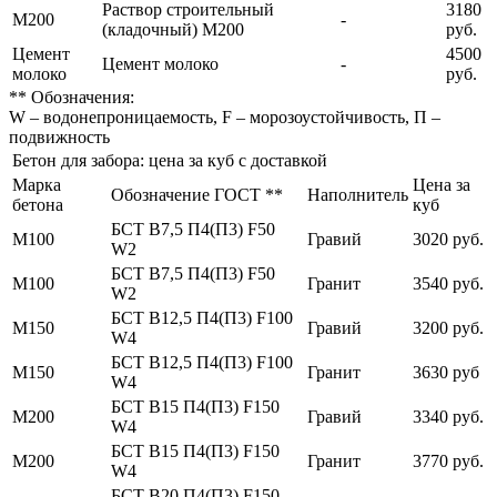
Раствор строительный
3180
М200
-
(кладочный) М200
руб.
Цемент
4500
Цемент молоко
-
молоко
руб.
** Обозначения:
W – водонепроницаемость, F – морозоустойчивость, П –
подвижность
Бетон для забора: цена за куб с доставкой
Марка
Цена за
Обозначение ГОСТ **
Наполнитель
бетона
куб
БСТ В7,5 П4(П3) F50
М100
Гравий
3020 руб.
W2
БСТ В7,5 П4(П3) F50
М100
Гранит
3540 руб.
W2
БСТ В12,5 П4(П3) F100
М150
Гравий
3200 руб.
W4
БСТ В12,5 П4(П3) F100
М150
Гранит
3630 руб
W4
БСТ В15 П4(П3) F150
М200
Гравий
3340 руб.
W4
БСТ В15 П4(П3) F150
М200
Гранит
3770 руб.
W4
БСТ В20 П4(П3) F150