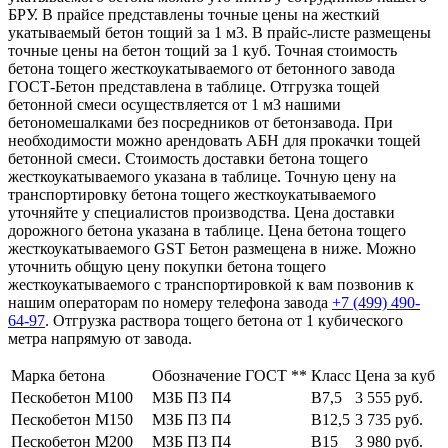
БРУ. В прайсе представлены точные цены на жесткий
укатываемый бетон тощий за 1 м3. В прайс-листе размещены
точные цены на бетон тощий за 1 куб. Точная стоимость
бетона тощего жесткоукатываемого от бетонного завода
ГОСТ-Бетон представлена в таблице. Отгрузка тощей
бетонной смеси осуществляется от 1 м3 нашими
бетономешалками без посредников от бетонзавода. При
необходимости можно арендовать АБН для прокачки тощей
бетонной смеси. Стоимость доставки бетона тощего
жесткоукатываемого указана в таблице. Точную цену на
транспортировку бетона тощего жесткоукатываемого
уточняйте у специалистов производства. Цена доставки
дорожного бетона указана в таблице. Цена бетона тощего
жесткоукатываемого GST Бетон размещена в ниже. Можно
уточнить общую цену покупки бетона тощего
жесткоукатываемого с транспортировкой к вам позвонив к
нашим операторам по номеру телефона завода
+7 (499)
490-
64-97
. Отгрузка раствора тощего бетона от 1 кубического
метра напрямую от завода.
Марка бетона
Обозначение ГОСТ **
Класс
Цена за куб
Пескобетон М100
МЗБ П3 П4
В7,5
3 555 руб.
Пескобетон М150
МЗБ П3 П4
В12,5
3 735 руб.
Пескобетон М200
МЗБ П3 П4
В15
3 980 руб.