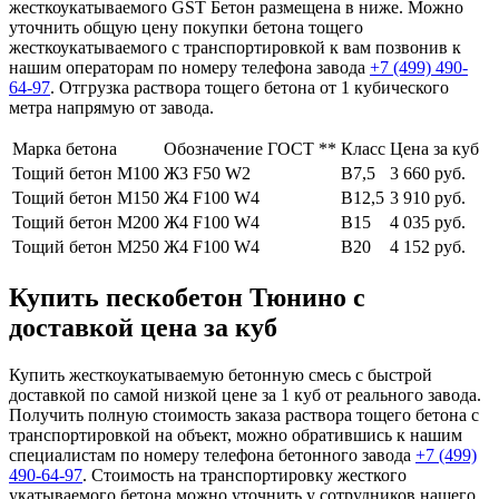
жесткоукатываемого GST Бетон размещена в ниже. Можно
уточнить общую цену покупки бетона тощего
жесткоукатываемого с транспортировкой к вам позвонив к
нашим операторам по номеру телефона завода
+7 (499)
490-
64-97
. Отгрузка раствора тощего бетона от 1 кубического
метра напрямую от завода.
Марка бетона
Обозначение ГОСТ **
Класс
Цена за куб
Тощий бетон М100
Ж3 F50 W2
В7,5
3 660 руб.
Тощий бетон М150
Ж4 F100 W4
В12,5
3 910 руб.
Тощий бетон М200
Ж4 F100 W4
В15
4 035 руб.
Тощий бетон М250
Ж4 F100 W4
В20
4 152 руб.
Купить пескобетон Тюнино с
доставкой цена за куб
Купить жесткоукатываемую бетонную смесь с быстрой
доставкой по самой низкой цене за 1 куб от реального завода.
Получить полную стоимость заказа раствора тощего бетона с
транспортировкой на объект, можно обратившись к нашим
специалистам по номеру телефона бетонного завода
+7 (499)
490-64-97
. Стоимость на транспортировку жесткого
укатываемого бетона можно уточнить у сотрудников нашего