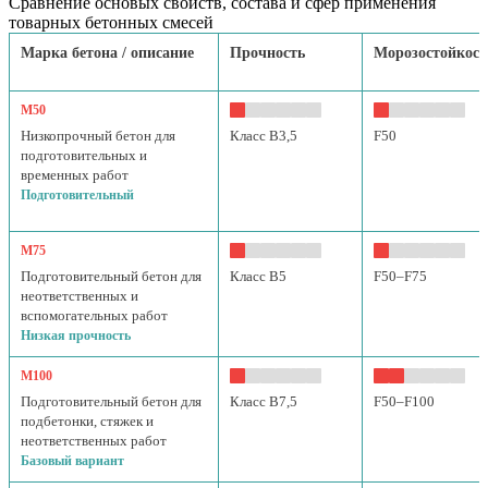
Сравнение основых свойств, состава и сфер применения
товарных бетонных смесей
Марка бетона / описание
Прочность
Морозостойкост
М50
Низкопрочный бетон для
Класс B3,5
F50
подготовительных и
временных работ
Подготовительный
М75
Подготовительный бетон для
Класс B5
F50–F75
неответственных и
вспомогательных работ
Низкая прочность
М100
Подготовительный бетон для
Класс B7,5
F50–F100
подбетонки, стяжек и
неответственных работ
Базовый вариант