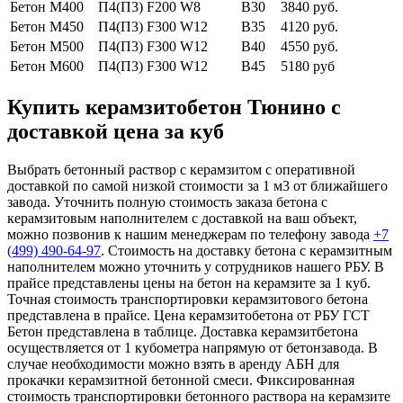
Бетон М400
П4(П3) F200 W8
В30
3840 руб.
Бетон М450
П4(П3) F300 W12
В35
4120 руб.
Бетон М500
П4(П3) F300 W12
В40
4550 руб.
Бетон М600
П4(П3) F300 W12
В45
5180 руб
Купить керамзитобетон Тюнино с
доставкой цена за куб
Выбрать бетонный раствор с керамзитом с оперативной
доставкой по самой низкой стоимости за 1 м3 от ближайшего
завода. Уточнить полную стоимость заказа бетона с
керамзитовым наполнителем с доставкой на ваш объект,
можно позвонив к нашим менеджерам по телефону завода
+7
(499)
490-64-97
. Стоимость на доставку бетона с керамзитным
наполнителем можно уточнить у сотрудников нашего РБУ. В
прайсе представлены цены на бетон на керамзите за 1 куб.
Точная стоимость транспортировки керамзитового бетона
представлена в прайсе. Цена керамзитобетона от РБУ ГСТ
Бетон представлена в таблице. Доставка керамзитбетона
осуществляется от 1 кубометра напрямую от бетонзавода. В
случае необходимости можно взять в аренду АБН для
прокачки керамзитной бетонной смеси. Фиксированная
стоимость транспортировки бетонного раствора на керамзите