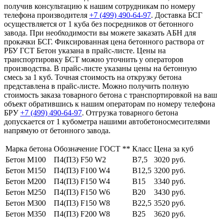
получив консультацию к нашим сотрудникам по номеру
телефона производителя
+7 (499)
490-64-97
. Доставка БСГ
осуществляется от 1 куба без посредников от бетонного
завода. При необходимости вы можете заказать АБН для
прокачки БСГ. Фиксированная цена бетонного раствора от
РБУ ГСТ Бетон указана в прайс-листе. Цены на
транспортировку БСТ можно уточнить у операторов
производства. В прайс-листе указаны цены на бетонную
смесь за 1 куб. Точная стоимость на открузку бетона
представлена в прайс-листе. Можно получить полную
стоимость заказа товарного бетона с транспортировкой на ваш
объект обратившись к нашим операторам по номеру телефона
БРУ
+7 (499)
490-64-97
. Отгрузка товарного бетона
допускается от 1 кубометра нашими автобетоносмесителями
напрямую от бетонного завода.
Марка бетона
Обозначение ГОСТ **
Класс
Цена за куб
Бетон М100
П4(П3) F50 W2
В7,5
3020 руб.
Бетон М150
П4(П3) F100 W4
В12,5
3200 руб.
Бетон М200
П4(П3) F150 W4
В15
3340 руб.
Бетон М250
П4(П3) F150 W6
В20
3430 руб.
Бетон М300
П4(П3) F150 W8
В22,5
3520 руб.
Бетон М350
П4(П3) F200 W8
В25
3620 руб.