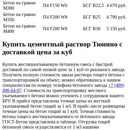
Бетон на гравии
П4 F150 W6
БСГ В22,5
4 670 руб.
М300
Бетон на гравии
П4 F200 W8
БСГ В25
4 790 руб.
М350
Бетон на гравии
П4 F200 W8
БСГ В30
5 150 руб.
М400
Купить цементный раствор Тюнино с
доставкой цена за куб
Купить жесткоукатываемую бетонную смесь с быстрой
доставкой по самой низкой цене за 1 куб от реального завода.
Получить полную стоимость заказа раствора тощего бетона с
транспортировкой на объект, можно обратившись к нашим
специалистам по номеру телефона бетонного завода
+7 (499)
490-64-97
. Стоимость на транспортировку жесткого
укатываемого бетона можно уточнить у сотрудников нашего
БРУ. В прайсе представлены точные цены на жесткий
укатываемый бетон тощий за 1 м3. В прайс-листе размещены
точные цены на бетон тощий за 1 куб. Точная стоимость
бетона тощего жесткоукатываемого от бетонного завода
ГОСТ-Бетон представлена в таблице. Отгрузка тощей
бетонной смеси осуществляется от 1 м3 нашими