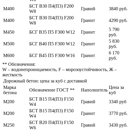
БСТ В30 П4(П3) F200
М400
Гравий
3840 руб.
W8
БСТ В30 П4(П3) F200
М400
Гранит
4290 руб.
W8
5 790
М450
БСГ В35 П5 F300 W12
Гранит
руб.
5 830
М500
БСГ В40 П5 F300 W12
Гранит
руб.
6 170
М600
БСГ В45 П5 F300 W16
Гранит
руб.
** Обозначения:
W – водонепроницаемость, F – морозоустойчивость, Ж –
жесткость
Дорожный бетон: цена за куб с доставкой
Марка
Цена за
Обозначение ГОСТ **
Наполнитель
бетона
куб
БСТ В15 П4(П3) F150
М200
Гравий
3340 руб
W4
БСТ В15 П4(П3) F150
М200
Гранит
3770 руб.
W4
БСТ В20 П4(П3) F150
М250
Гравий
3430 руб.
W6