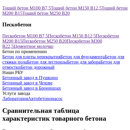
Тощий бетон М100 В7,5
Тощий бетон М150 В12,5
Тощий бетон
М200 В15
Тощий бетон М250 В20
Пескобетон
Пескобетон М100 В7,5
Пескобетон М150 В12,5
Пескобетон
М200 В15
Пескобетон М250 В20
Пескобетон М300
В22,5
Цементное молочко
Бетон по применению
Бетон для плиты перекрытия
Бетон для фундамента
Бетон для
стяжки пола
Бетон для лестницы
Бетон для забора
Бетон для
отмостки
Бетон дорожный
Наши РБУ
Бетонный завод в Пушкино
Бетонный завод в Чехове
Бетонный завод в Бронницах
Услуги завода
Лаборатория
Автобетононасос
Сравнительная таблица
характеристик товарного бетона