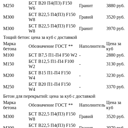
БСТ В20 П4(П3) F150
М250
Гранит
3880 руб.
W6
БСТ В22,5 П4(П3) F150
М300
Гравий
3520 руб.
W8
БСТ В22,5 П4(П3) F150
М300
Гранит
3970 руб.
W8
Тощий бетон: цена за куб с доставкой
Марка
Цена за
Обозначение ГОСТ **
Наполнитель
бетона
куб
М100
БСТ В7,5 П1-П4 F50 W2
-
2880 руб.
БСТ В12,5 П1-П4 F100
М150
-
3130 руб.
W2
БСТ В15 П1-П4 F150
М200
-
3230 руб.
W4
БСТ В20 П1-П4 F150
М250
-
3370 руб.
W4
Бетон для перекрытий: цена за куб с доставкой
Марка
Цена за
Обозначение ГОСТ **
Наполнитель
бетона
куб
БСТ В22,5 П4(П3) F150
М300
Гравий
3520 руб.
W8
БСТ В22,5 П4(П3) F150
М300
Гранит
3970 руб.