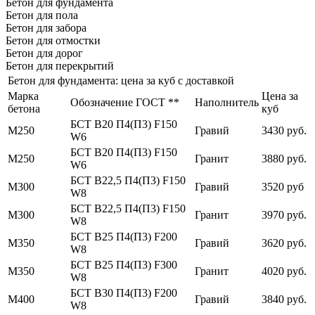
Бетон для фундамента
Бетон для пола
Бетон для забора
Бетон для отмостки
Бетон для дорог
Бетон для перекрытий
Бетон для фундамента: цена за куб с доставкой
Марка
Цена за
Обозначение ГОСТ **
Наполнитель
бетона
куб
БСТ В20 П4(П3) F150
М250
Гравий
3430 руб.
W6
БСТ В20 П4(П3) F150
М250
Гранит
3880 руб.
W6
БСТ В22,5 П4(П3) F150
М300
Гравий
3520 руб
W8
БСТ В22,5 П4(П3) F150
М300
Гранит
3970 руб.
W8
БСТ В25 П4(П3) F200
М350
Гравий
3620 руб.
W8
БСТ В25 П4(П3) F300
М350
Гранит
4020 руб.
W8
БСТ В30 П4(П3) F200
М400
Гравий
3840 руб.
W8