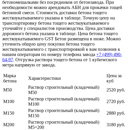
бетономешалками без посредников от бетонзавода. При
необходимости можно арендовать АБН для прокачки тощей
бетонной смеси. Стоимость доставки бетона тощего
жесткоукатываемого указана в таблице. Точную цену на
транспортировку бетона тощего жесткоукатываемого
уточняйте у специалистов производства. Цена доставки
дорожного бетона указана в таблице. Цена бетона тощего
жесткоукатываемого GST Бетон размещена в ниже. Можно
уточнить общую цену покупки бетона тощего
жесткоукатываемого с транспортировкой к вам позвонив к
нашим операторам по номеру телефона завода
+7 (499)
490-
64-97
. Отгрузка раствора тощего бетона от 1 кубического
метра напрямую от завода.
Марка
Цена за
Характеристики
бетона
куб
Раствор строительный (кладочный)
М50
2520 руб.
М50
Раствор строительный (кладочный)
М100
2720 руб.
М100
Раствор строительный (кладочный)
М150
2880 руб.
М150
Раствор строительный (кладочный)
М200
3180 руб.
М5=200