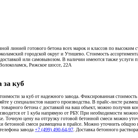
нной линией готового бетона всех марок и классов по высоким 
локоламский городской округ и Утишево. Стоимость ассортимент
 доставкой или самовывозом. В наличии имеются также услуги п
 Волоколамск, Рижское шоссе, 22А
 за куб
оимости за куб от надежного завода. Фиксированная стоимость 
йте у специалистов нашего производства. В прайс-листе размещ
а товарного бетона с доставкой на ваш объект, можно получив 
изводится от 1 куба напрямую от РБУ. При необходимости можно
иже. Точную цену на отгрузку готовой бетонной смеси можно ут
ки бетонной смеси размещена в прайсе. Можно уточнить общую ц
телефона завода
+7 (499)
490-64-97
. Доставка бетонного раствор