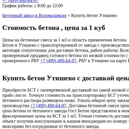
+7 (499)
490-64-97
График работы: с 8:00 до 22:00
Бетонный завод в Волоколамске
»
Купить бетон Утишево
Стоимость бетона , цена за 1 куб
Цены на бетонные смеси за 1 м3 и область применения бетона
Бетон в Утишево с транспортировкой от завода с производстве
автопарк спецтехники для доставки бетона, район работы: Во
проверенный продавец готового бетона по низкой стоимости с
проверенного РБУ
+7 (499)
490-64-97
, РБУ в Утишево на карте
Купить бетон Утишево с доставкой цена
Приобрести БСТ с своевременной доставкой по самой низкой ст
прайс-листе. Точную стоимость на транспортировку БСГ уточня
бетонного раствора размещена ниже. Узнать общую цену заказ
производства
+7 (499)
490-64-97
. Доставка бетонной смеси про
цена бетона от бетонного завода Гост Бетон представлена в н
фиксированные цены на БСТ за 1 м3. Точная стоимость достав
объект получив консультацию к нашим менеджерам по номеру 
миксерами без посредников от бетонного завода.