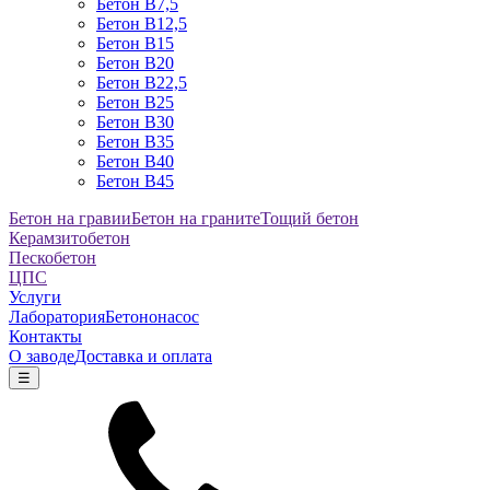
Бетон B7,5
Бетон B12,5
Бетон B15
Бетон B20
Бетон B22,5
Бетон B25
Бетон B30
Бетон B35
Бетон B40
Бетон B45
Бетон на гравии
Бетон на граните
Тощий бетон
Керамзитобетон
Пескобетон
ЦПС
Услуги
Лаборатория
Бетононасос
Контакты
О заводе
Доставка и оплата
☰