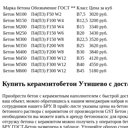
Марка бетона
Обозначение ГОСТ **
Класс
Цена за куб
Бетон М100
П4(П3) F50 W2
В7,5
3020 руб.
Бетон М150
П4(П3) F100 W4
В12,5
3200 руб.
Бетон М200
П4(П3) F150 W4
В15
3340 руб.
Бетон М250
П4(П3) F150 W6
В20
3430 руб.
Бетон М300
П4(П3) F150 W8
В22,5
3520 руб.
Бетон М350
П4(П3) F200 W8
В25
3620 руб.
Бетон М400
П4(П3) F200 W8
В30
3840 руб.
Бетон М450
П4(П3) F300 W12
В35
4120 руб.
Бетон М500
П4(П3) F300 W12
В40
4550 руб.
Бетон М600
П4(П3) F300 W12
В45
5180 руб
Купить керамзитобетон Утишево с дост
Приобрести бетон с керамзитным наполнителем с быстрой дост
ваш объект, можно обратившись к нашим менеджерам набрав 
сотрудников нашего БРУ. В прайс-листе указаны цены на бетон
бетонного раствора с керамзитом от производителя GST Бетон р
необходимости вы можете взять в аренду бетононасос для прок
отгрузку бетона с керамзитом можно получить у операторов бе
БРУ ГОСТ-Бетон размещена в таблице. Уточняйте общую стоимо