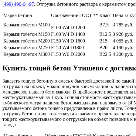
(499)
490-64-97
. Отгрузка бетонного раствора с керамзитом пр
Марка бетона
Обозначение ГОСТ **
Класс
Цена за ку
Керамзитобетон М100
В7,5
3 785 руб.
F100 W4 D 1200
Керамзитобетон М150
F100 W4 D 1400
В12,5
3 920 руб.
Керамзитобетон М200
F150 W4 D 1600
В15
4 055 руб.
Керамзитобетон М250
F150 W4 D1800
В20
4 190 руб.
Керамзитобетон М300
F150 W6 D 2000
В22,5
4 200 руб.
Купить тощий бетон Утишево с доставк
Заказать тощую бетонную смесь с быстрой доставкой по самой 
отгрузкой на объект, можно получив консультацию к нашим с
менеджеров нашего бетонзавода. В прайс-листе представлены
жесткоукатываемый за 1 куб. Точная стоимость жесткоукатывае
кубического метра нашими бетономешалками напрямую от БРУ. 
укатываемого бетона тощего представлена в прайс-листе. Точ
отгрузку бетона тощего жесткоукатываемого представлена в пр
тощего жесткоукатываемого с отгрузкой на объект позвонив 
завода.
Марка бетона
Обозначение ГОСТ **
Класс
Цена за куб