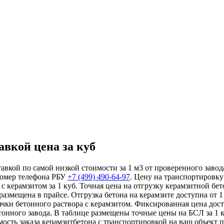
авкой цена за куб
авкой по самой низкой стоимости за 1 м3 от проверенного завод
номер телефона РБУ
+7 (499)
490-64-97
. Цену на транспортировку
 с керамзитом за 1 куб. Точная цена на отгрузку керамзитной б
азмещена в прайсе. Отгрузка бетона на керамзите доступна от 1
ачки бетонного раствора с керамзитом. Фиксированная цена дост
тонного завода. В таблице размещены точные цены на БСЛ за 1 к
сть заказа керамзитбетона с транспортировкой на ваш объект 