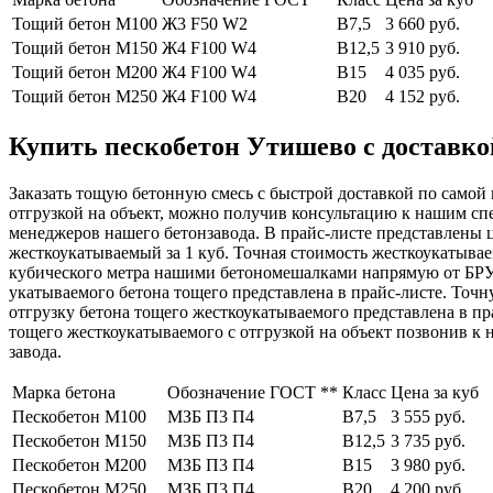
Тощий бетон М100
Ж3 F50 W2
В7,5
3 660 руб.
Тощий бетон М150
Ж4 F100 W4
В12,5
3 910 руб.
Тощий бетон М200
Ж4 F100 W4
В15
4 035 руб.
Тощий бетон М250
Ж4 F100 W4
В20
4 152 руб.
Купить пескобетон Утишево с доставкой
Заказать тощую бетонную смесь с быстрой доставкой по самой 
отгрузкой на объект, можно получив консультацию к нашим с
менеджеров нашего бетонзавода. В прайс-листе представлены
жесткоукатываемый за 1 куб. Точная стоимость жесткоукатывае
кубического метра нашими бетономешалками напрямую от БРУ. 
укатываемого бетона тощего представлена в прайс-листе. Точ
отгрузку бетона тощего жесткоукатываемого представлена в пр
тощего жесткоукатываемого с отгрузкой на объект позвонив 
завода.
Марка бетона
Обозначение ГОСТ **
Класс
Цена за куб
Пескобетон М100
МЗБ П3 П4
В7,5
3 555 руб.
Пескобетон М150
МЗБ П3 П4
В12,5
3 735 руб.
Пескобетон М200
МЗБ П3 П4
В15
3 980 руб.
Пескобетон М250
МЗБ П3 П4
В20
4 200 руб.