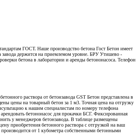
стандартам ГОСТ. Наше производство бетона Гост Бетон имеет
а завода держится на приемлемом уровне. БРУ Утишево -
роверки бетона в лаборатории и аренды бетононасоса. Телефон
бетонного раствора от бетонзавода GST Бетон представлена в
ены цены на товарный бетон за 1 м3. Точная цена на отгрузку
консультацию к нашим специалистам по номеру телефона
 арендовать бетононасос для прокачки БСГ. Фиксированная
очнить у менеджеров бетонзавода. В таблице размещены
ену приобретения бетонного раствора с отгрузкой на ваш
а производится от 1 кубометра собственными бетонными