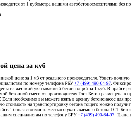
оизводится от 1 кубометра нашими автобетоносмесителями без по
б
ой цена за куб
низкой цене за 1 м3 от реального производителя. Узнать полную 
пециалистам по номеру телефона РБУ
+7 (499)
490-64-97
. Фиксиро
 цены на жесткий укатываемый бетон тощий за 1 куб. В прайсе
мой бетонной смеси от производителя Гост Бетон размещена в п
Если необходимо вы можете взять в аренду бетононасос для пр
ную стоимость на транспортировку бетона тощего можно получит
айсе. Точная стоимость жесткого укатываемого бетона ГСТ Бето
к нашим специалистам по телефону БРУ
+7 (499)
490-64-97
. Транс