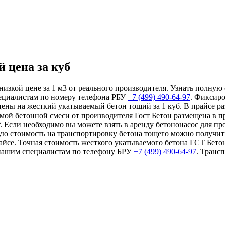
 цена за куб
низкой цене за 1 м3 от реального производителя. Узнать полную 
пециалистам по номеру телефона РБУ
+7 (499)
490-64-97
. Фиксиро
 цены на жесткий укатываемый бетон тощий за 1 куб. В прайсе
мой бетонной смеси от производителя Гост Бетон размещена в п
Если необходимо вы можете взять в аренду бетононасос для пр
ную стоимость на транспортировку бетона тощего можно получит
айсе. Точная стоимость жесткого укатываемого бетона ГСТ Бето
к нашим специалистам по телефону БРУ
+7 (499)
490-64-97
. Транс