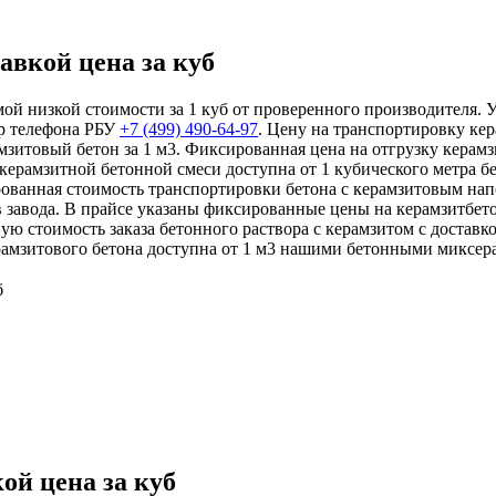
авкой цена за куб
ой низкой стоимости за 1 куб от проверенного производителя. У
р телефона РБУ
+7 (499)
490-64-97
. Цену на транспортировку ке
мзитовый бетон за 1 м3. Фиксированная цена на отгрузку керамз
 керамзитной бетонной смеси доступна от 1 кубического метра б
рованная стоимость транспортировки бетона с керамзитовым на
 завода. В прайсе указаны фиксированные цены на керамзитбето
ую стоимость заказа бетонного раствора с керамзитом с достав
ерамзитового бетона доступна от 1 м3 нашими бетонными миксер
б
ой цена за куб