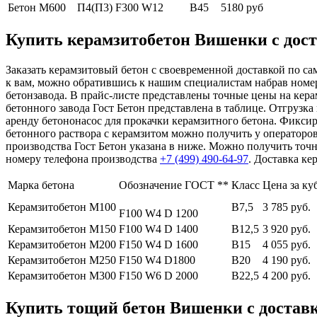
Бетон М600
П4(П3) F300 W12
В45
5180 руб
Купить керамзитобетон Вишенки с дост
Заказать керамзитовый бетон с своевременной доставкой по сам
к вам, можно обратившись к нашим специалистам набрав номе
бетонзавода. В прайс-листе представлены точные цены на кера
бетонного завода Гост Бетон представлена в таблице. Отгрузка
аренду бетононасос для прокачки керамзитного бетона. Фикси
бетонного раствора с керамзитом можно получить у операторов
производства Гост Бетон указана в ниже. Можно получить точн
номеру телефона производства
+7 (499)
490-64-97
. Доставка к
Марка бетона
Обозначение ГОСТ **
Класс
Цена за ку
Керамзитобетон М100
В7,5
3 785 руб.
F100 W4 D 1200
Керамзитобетон М150
F100 W4 D 1400
В12,5
3 920 руб.
Керамзитобетон М200
F150 W4 D 1600
В15
4 055 руб.
Керамзитобетон М250
F150 W4 D1800
В20
4 190 руб.
Керамзитобетон М300
F150 W6 D 2000
В22,5
4 200 руб.
Купить тощий бетон Вишенки с доставк