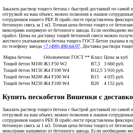
Заказать раствор тощего бетона с быстрой доставкой по самой 
отгрузкой на ваш объект, можно позвонив к нашим сотрудника
сотрудников нашего РБУ. В прайс-листе представлены фиксир
бетонную смесь за 1 м3. Точная цена бетона тощего от бетонз
миксерами напрямую от бетонного завода. Если необходимо мо
прайсе. Цены на доставку тощей бетонной смеси можно получит
жесткого укатываемого бетона тощего ГОСТ-Бетон указана в п
по телефону завода
+7 (499)
490-64-97
. Доставка раствора тощег
Марка бетона
Обозначение ГОСТ **
Класс
Цена за куб
Тощий бетон М100
Ж3 F50 W2
В7,5
3 660 руб.
Тощий бетон М150
Ж4 F100 W4
В12,5
3 910 руб.
Тощий бетон М200
Ж4 F100 W4
В15
4 035 руб.
Тощий бетон М250
Ж4 F100 W4
В20
4 152 руб.
Купить пескобетон Вишенки с доставко
Заказать раствор тощего бетона с быстрой доставкой по самой 
отгрузкой на ваш объект, можно позвонив к нашим сотрудника
сотрудников нашего РБУ. В прайс-листе представлены фиксир
бетонную смесь за 1 м3. Точная цена бетона тощего от бетонз
миксерами напрямую от бетонного завода. Если необходимо мо