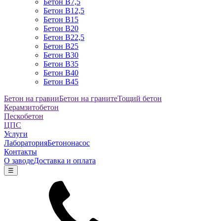
Бетон B7,5
Бетон B12,5
Бетон B15
Бетон B20
Бетон B22,5
Бетон B25
Бетон B30
Бетон B35
Бетон B40
Бетон B45
Бетон на гравии
Бетон на граните
Тощий бетон
Керамзитобетон
Пескобетон
ЦПС
Услуги
Лаборатория
Бетононасос
Контакты
О заводе
Доставка и оплата
☰