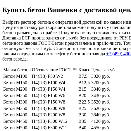
Купить бетон Вишенки с доставкой цена
Выбрать раствор бетона с оперативной доставкой по самой низ
Цену на доставку раствора бетона можно получить у специалис
бетона размещена в прайсе. Получить точную стоимость заказ
Доставка БСГ производится от 1 куба без посредников от РБУ.
бетонного завода ГОСТ-Бетон представлена в прайс-листе. То
бетонную смесь за 1 куб. Стоимость транспортировки бетона 
нашим сотрудникам по телефону бетонного завода
+7 (499)
490
бетонзавода.
Марка бетона
Обозначение ГОСТ **
Класс
Цена за куб
Бетон М100
П4(П3) F50 W2
В7,5
3020 руб.
Бетон М150
П4(П3) F100 W4
В12,5
3200 руб.
Бетон М200
П4(П3) F150 W4
В15
3340 руб.
Бетон М250
П4(П3) F150 W6
В20
3430 руб.
Бетон М300
П4(П3) F150 W8
В22,5
3520 руб.
Бетон М350
П4(П3) F200 W8
В25
3620 руб.
Бетон М400
П4(П3) F200 W8
В30
3840 руб.
Бетон М450
П4(П3) F300 W12
В35
4120 руб.
Бетон М500
П4(П3) F300 W12
В40
4550 руб.