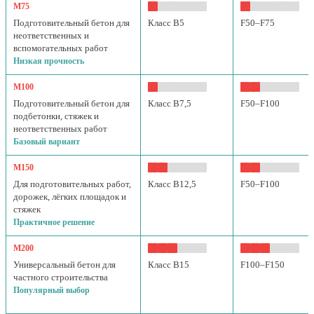
М75
Подготовительный бетон для
Класс B5
F50–F75
неответственных и
вспомогательных работ
Низкая прочность
М100
Подготовительный бетон для
Класс B7,5
F50–F100
подбетонки, стяжек и
неответственных работ
Базовый вариант
М150
Для подготовительных работ,
Класс B12,5
F50–F100
дорожек, лёгких площадок и
стяжек
Практичное решение
М200
Универсальный бетон для
Класс B15
F100–F150
частного строительства
Популярный выбор