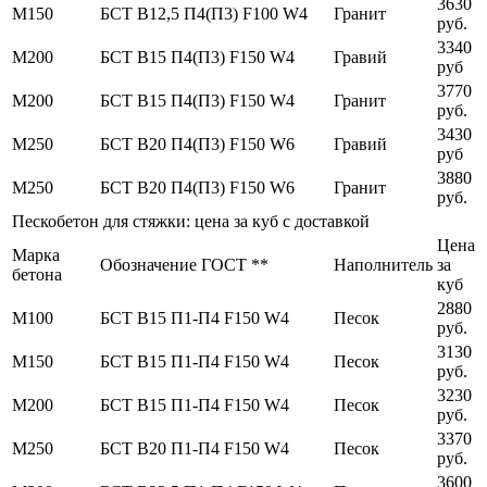
3630
М150
БСТ В12,5 П4(П3) F100 W4
Гранит
руб.
3340
М200
БСТ В15 П4(П3) F150 W4
Гравий
руб
3770
М200
БСТ В15 П4(П3) F150 W4
Гранит
руб.
3430
М250
БСТ В20 П4(П3) F150 W6
Гравий
руб
3880
М250
БСТ В20 П4(П3) F150 W6
Гранит
руб.
Пескобетон для стяжки: цена за куб с доставкой
Цена
Марка
Обозначение ГОСТ **
Наполнитель
за
бетона
куб
2880
М100
БСТ В15 П1-П4 F150 W4
Песок
руб.
3130
М150
БСТ В15 П1-П4 F150 W4
Песок
руб.
3230
М200
БСТ В15 П1-П4 F150 W4
Песок
руб.
3370
М250
БСТ В20 П1-П4 F150 W4
Песок
руб.
3600