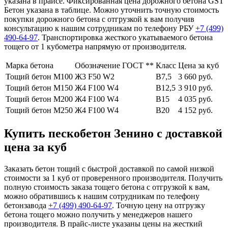
указана в прайсе. Фиксированная цена дорожного бетона GST
Бетон указана в таблице. Можно уточнить точную стоимость
покупки дорожного бетона с отгрузкой к вам получив
консультацию к нашим сотрудникам по телефону РБУ
+7 (499)
490-64-97
. Транспортировка жесткого укатываемого бетона
тощего от 1 кубометра напрямую от производителя.
Марка бетона
Обозначение ГОСТ **
Класс
Цена за куб
Тощий бетон М100
Ж3 F50 W2
В7,5
3 660 руб.
Тощий бетон М150
Ж4 F100 W4
В12,5
3 910 руб.
Тощий бетон М200
Ж4 F100 W4
В15
4 035 руб.
Тощий бетон М250
Ж4 F100 W4
В20
4 152 руб.
Купить пескобетон Зенино с доставкой
цена за куб
Заказать бетон тощий с быстрой доставкой по самой низкой
стоимости за 1 куб от проверенного производителя. Получить
полную стоимость заказа тощего бетона с отгрузкой к вам,
можно обратившись к нашим сотрудникам по телефону
бетонзавода
+7 (499)
490-64-97
. Точную цену на отгрузку
бетона тощего можно получить у менеджеров нашего
производителя. В прайс-листе указаны цены на жесткий