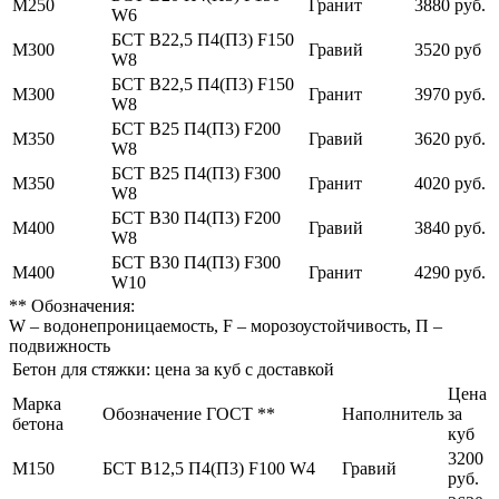
М250
Гранит
3880 руб.
W6
БСТ В22,5 П4(П3) F150
М300
Гравий
3520 руб
W8
БСТ В22,5 П4(П3) F150
М300
Гранит
3970 руб.
W8
БСТ В25 П4(П3) F200
М350
Гравий
3620 руб.
W8
БСТ В25 П4(П3) F300
М350
Гранит
4020 руб.
W8
БСТ В30 П4(П3) F200
М400
Гравий
3840 руб.
W8
БСТ В30 П4(П3) F300
М400
Гранит
4290 руб.
W10
** Обозначения:
W – водонепроницаемость, F – морозоустойчивость, П –
подвижность
Бетон для стяжки: цена за куб с доставкой
Цена
Марка
Обозначение ГОСТ **
Наполнитель
за
бетона
куб
3200
М150
БСТ В12,5 П4(П3) F100 W4
Гравий
руб.