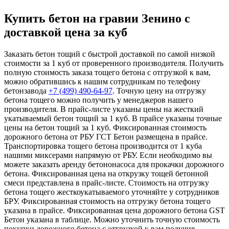
Купить бетон на гравии Зенино с
доставкой цена за куб
Заказать бетон тощий с быстрой доставкой по самой низкой
стоимости за 1 куб от проверенного производителя. Получить
полную стоимость заказа тощего бетона с отгрузкой к вам,
можно обратившись к нашим сотрудникам по телефону
бетонзавода
+7 (499)
490-64-97
. Точную цену на отгрузку
бетона тощего можно получить у менеджеров нашего
производителя. В прайс-листе указаны цены на жесткий
укатываемый бетон тощий за 1 куб. В прайсе указаны точные
цены на бетон тощий за 1 куб. Фиксированная стоимость
дорожного бетона от РБУ ГСТ Бетон размещена в прайсе.
Транспортировка тощего бетона производится от 1 куба
нашими миксерами напрямую от РБУ. Если необходимо вы
можете заказать аренду бетононасоса для прокачки дорожного
бетона. Фиксированная цена на открузку тощей бетонной
смеси представлена в прайс-листе. Стоимость на отгрузку
бетона тощего жесткоукатываемого уточняйте у сотрудников
БРУ. Фиксированная стоимость на отгрузку бетона тощего
указана в прайсе. Фиксированная цена дорожного бетона GST
Бетон указана в таблице. Можно уточнить точную стоимость
покупки дорожного бетона с отгрузкой к вам получив