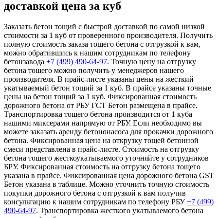
доставкой цена за куб
Заказать бетон тощий с быстрой доставкой по самой низкой
стоимости за 1 куб от проверенного производителя. Получить
полную стоимость заказа тощего бетона с отгрузкой к вам,
можно обратившись к нашим сотрудникам по телефону
бетонзавода
+7 (499)
490-64-97
. Точную цену на отгрузку
бетона тощего можно получить у менеджеров нашего
производителя. В прайс-листе указаны цены на жесткий
укатываемый бетон тощий за 1 куб. В прайсе указаны точные
цены на бетон тощий за 1 куб. Фиксированная стоимость
дорожного бетона от РБУ ГСТ Бетон размещена в прайсе.
Транспортировка тощего бетона производится от 1 куба
нашими миксерами напрямую от РБУ. Если необходимо вы
можете заказать аренду бетононасоса для прокачки дорожного
бетона. Фиксированная цена на открузку тощей бетонной
смеси представлена в прайс-листе. Стоимость на отгрузку
бетона тощего жесткоукатываемого уточняйте у сотрудников
БРУ. Фиксированная стоимость на отгрузку бетона тощего
указана в прайсе. Фиксированная цена дорожного бетона GST
Бетон указана в таблице. Можно уточнить точную стоимость
покупки дорожного бетона с отгрузкой к вам получив
консультацию к нашим сотрудникам по телефону РБУ
+7 (499)
490-64-97
. Транспортировка жесткого укатываемого бетона