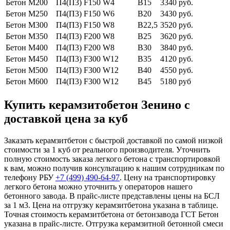
Бетон М200
П4(П3) F150 W4
В15
3340 руб.
Бетон М250
П4(П3) F150 W6
В20
3430 руб.
Бетон М300
П4(П3) F150 W8
В22,5
3520 руб.
Бетон М350
П4(П3) F200 W8
В25
3620 руб.
Бетон М400
П4(П3) F200 W8
В30
3840 руб.
Бетон М450
П4(П3) F300 W12
В35
4120 руб.
Бетон М500
П4(П3) F300 W12
В40
4550 руб.
Бетон М600
П4(П3) F300 W12
В45
5180 руб
Купить керамзитобетон Зенино с
доставкой цена за куб
Заказать керамзитбетон с быстрой доставкой по самой низкой
стоимости за 1 куб от реального производителя. Уточнить
полную стоимость заказа легкого бетона с транспортировкой
к вам, можно получив консультацию к нашим сотрудникам по
телефону РБУ
+7 (499)
490-64-97
. Цену на транспортировку
легкого бетона можно уточнить у операторов нашего
бетонного завода. В прайс-листе представлены цены на БСЛ
за 1 м3. Цена на отгрузку керамзитбетона указана в таблице.
Точная стоимость керамзитбетона от бетонзавода ГСТ Бетон
указана в прайс-листе. Отгрузка керамзитной бетонной смеси