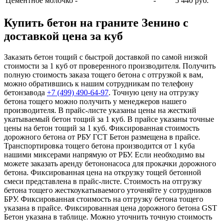
Цементное молочко
-
-
5 440 руб.
Купить бетон на граните Зенино с
доставкой цена за куб
Заказать бетон тощий с быстрой доставкой по самой низкой
стоимости за 1 куб от проверенного производителя. Получить
полную стоимость заказа тощего бетона с отгрузкой к вам,
можно обратившись к нашим сотрудникам по телефону
бетонзавода
+7 (499)
490-64-97
. Точную цену на отгрузку
бетона тощего можно получить у менеджеров нашего
производителя. В прайс-листе указаны цены на жесткий
укатываемый бетон тощий за 1 куб. В прайсе указаны точные
цены на бетон тощий за 1 куб. Фиксированная стоимость
дорожного бетона от РБУ ГСТ Бетон размещена в прайсе.
Транспортировка тощего бетона производится от 1 куба
нашими миксерами напрямую от РБУ. Если необходимо вы
можете заказать аренду бетононасоса для прокачки дорожного
бетона. Фиксированная цена на открузку тощей бетонной
смеси представлена в прайс-листе. Стоимость на отгрузку
бетона тощего жесткоукатываемого уточняйте у сотрудников
БРУ. Фиксированная стоимость на отгрузку бетона тощего
указана в прайсе. Фиксированная цена дорожного бетона GST
Бетон указана в таблице. Можно уточнить точную стоимость