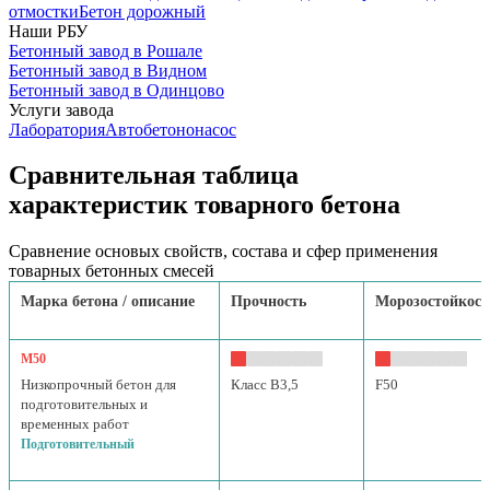
отмостки
Бетон дорожный
Наши РБУ
Бетонный завод в Рошале
Бетонный завод в Видном
Бетонный завод в Одинцово
Услуги завода
Лаборатория
Автобетононасос
Сравнительная таблица
характеристик товарного бетона
Сравнение основых свойств, состава и сфер применения
товарных бетонных смесей
Марка бетона / описание
Прочность
Морозостойкост
М50
Низкопрочный бетон для
Класс B3,5
F50
подготовительных и
временных работ
Подготовительный