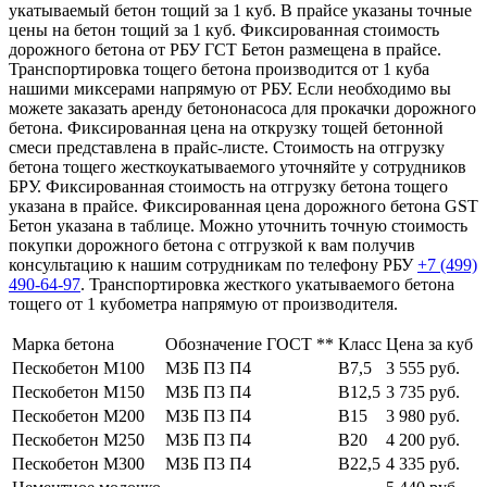
укатываемый бетон тощий за 1 куб. В прайсе указаны точные
цены на бетон тощий за 1 куб. Фиксированная стоимость
дорожного бетона от РБУ ГСТ Бетон размещена в прайсе.
Транспортировка тощего бетона производится от 1 куба
нашими миксерами напрямую от РБУ. Если необходимо вы
можете заказать аренду бетононасоса для прокачки дорожного
бетона. Фиксированная цена на открузку тощей бетонной
смеси представлена в прайс-листе. Стоимость на отгрузку
бетона тощего жесткоукатываемого уточняйте у сотрудников
БРУ. Фиксированная стоимость на отгрузку бетона тощего
указана в прайсе. Фиксированная цена дорожного бетона GST
Бетон указана в таблице. Можно уточнить точную стоимость
покупки дорожного бетона с отгрузкой к вам получив
консультацию к нашим сотрудникам по телефону РБУ
+7 (499)
490-64-97
. Транспортировка жесткого укатываемого бетона
тощего от 1 кубометра напрямую от производителя.
Марка бетона
Обозначение ГОСТ **
Класс
Цена за куб
Пескобетон М100
МЗБ П3 П4
В7,5
3 555 руб.
Пескобетон М150
МЗБ П3 П4
В12,5
3 735 руб.
Пескобетон М200
МЗБ П3 П4
В15
3 980 руб.
Пескобетон М250
МЗБ П3 П4
В20
4 200 руб.
Пескобетон М300
МЗБ П3 П4
В22,5
4 335 руб.