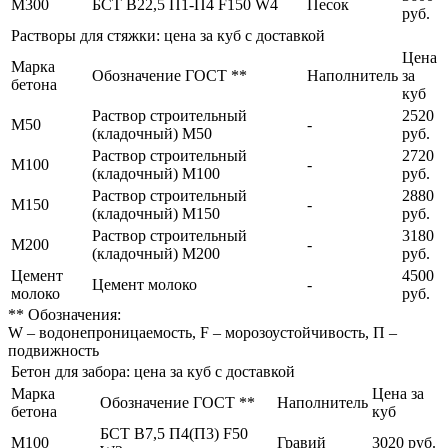
М300
БСТ В22,5 П1-П4 F150 W4
Песок
руб.
Растворы для стяжки: цена за куб с доставкой
Цена
Марка
Обозначение ГОСТ **
Наполнитель
за
бетона
куб
Раствор строительный
2520
М50
-
(кладочный) М50
руб.
Раствор строительный
2720
М100
-
(кладочный) М100
руб.
Раствор строительный
2880
М150
-
(кладочный) М150
руб.
Раствор строительный
3180
М200
-
(кладочный) М200
руб.
Цемент
4500
Цемент молоко
-
молоко
руб.
** Обозначения:
W – водонепроницаемость, F – морозоустойчивость, П –
подвижность
Бетон для забора: цена за куб с доставкой
Марка
Цена за
Обозначение ГОСТ **
Наполнитель
бетона
куб
БСТ В7,5 П4(П3) F50
М100
Гравий
3020 руб.