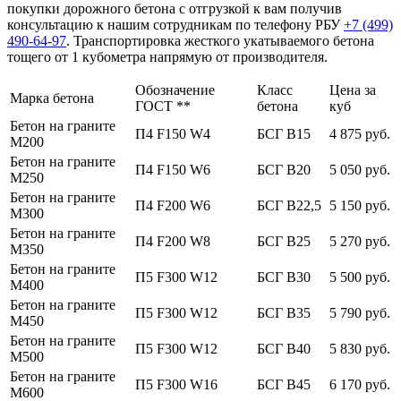
покупки дорожного бетона с отгрузкой к вам получив
консультацию к нашим сотрудникам по телефону РБУ
+7 (499)
490-64-97
. Транспортировка жесткого укатываемого бетона
тощего от 1 кубометра напрямую от производителя.
Обозначение
Класс
Цена за
Марка бетона
ГОСТ **
бетона
куб
Бетон на граните
П4 F150 W4
БСГ В15
4 875 руб.
М200
Бетон на граните
П4 F150 W6
БСГ В20
5 050 руб.
М250
Бетон на граните
П4 F200 W6
БСГ В22,5
5 150 руб.
М300
Бетон на граните
П4 F200 W8
БСГ В25
5 270 руб.
М350
Бетон на граните
П5 F300 W12
БСГ В30
5 500 руб.
М400
Бетон на граните
П5 F300 W12
БСГ В35
5 790 руб.
М450
Бетон на граните
П5 F300 W12
БСГ В40
5 830 руб.
М500
Бетон на граните
П5 F300 W16
БСГ В45
6 170 руб.
М600