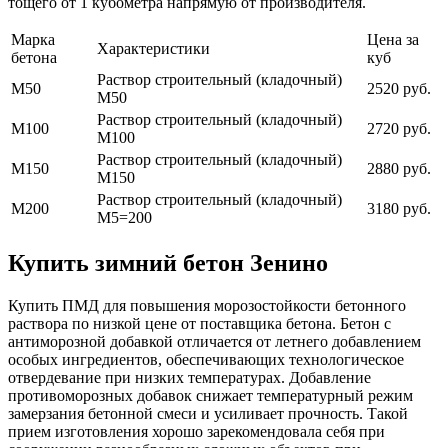
тощего от 1 кубометра напрямую от производителя.
Марка
Цена за
Характеристики
бетона
куб
Раствор строительный (кладочный)
М50
2520 руб.
М50
Раствор строительный (кладочный)
М100
2720 руб.
М100
Раствор строительный (кладочный)
М150
2880 руб.
М150
Раствор строительный (кладочный)
М200
3180 руб.
М5=200
Купить зимний бетон Зенино
Купить ПМД для повышения морозостойкости бетонного
раствора по низкой цене от поставщика бетона. Бетон с
антиморозной добавкой отличается от летнего добавлением
особых ингредиентов, обеспечивающих технологическое
отвердевание при низких температурах. Добавление
противоморозных добавок снижает температурный режим
замерзания бетонной смеси и усиливает прочность. Такой
прием изготовления хорошо зарекомендовала себя при