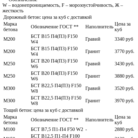
W – водонепроницаемость, F – морозоустойчивость, Ж –
жесткость
Дорожный бетон: цена за куб с доставкой
Марка
Цена за
Обозначение ГОСТ **
Наполнитель
бетона
куб
БСТ В15 П4(П3) F150
М200
Гравий
3340 руб
W4
БСТ В15 П4(П3) F150
М200
Гранит
3770 руб.
W4
БСТ В20 П4(П3) F150
М250
Гравий
3430 руб.
W6
БСТ В20 П4(П3) F150
М250
Гранит
3880 руб.
W6
БСТ В22,5 П4(П3) F150
М300
Гравий
3520 руб.
W8
БСТ В22,5 П4(П3) F150
М300
Гранит
3970 руб.
W8
Тощий бетон: цена за куб с доставкой
Марка
Цена за
Обозначение ГОСТ **
Наполнитель
бетона
куб
М100
БСТ В7,5 П1-П4 F50 W2
-
2880 руб.
БСТ В12,5 П1-П4 F100