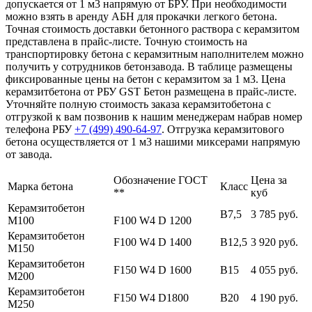
допускается от 1 м3 напрямую от БРУ. При необходимости
можно взять в аренду АБН для прокачки легкого бетона.
Точная стоимость доставки бетонного раствора с керамзитом
представлена в прайс-листе. Точную стоимость на
транспортировку бетона с керамзитным наполнителем можно
получить у сотрудников бетонзавода. В таблице размещены
фиксированные цены на бетон с керамзитом за 1 м3. Цена
керамзитбетона от РБУ GST Бетон размещена в прайс-листе.
Уточняйте полную стоимость заказа керамзитобетона с
отгрузкой к вам позвонив к нашим менеджерам набрав номер
телефона РБУ
+7 (499)
490-64-97
. Отгрузка керамзитового
бетона осуществляется от 1 м3 нашими миксерами напрямую
от завода.
Обозначение ГОСТ
Цена за
Марка бетона
Класс
**
куб
Керамзитобетон
В7,5
3 785 руб.
М100
F100 W4 D 1200
Керамзитобетон
F100 W4 D 1400
В12,5
3 920 руб.
М150
Керамзитобетон
F150 W4 D 1600
В15
4 055 руб.
М200
Керамзитобетон
F150 W4 D1800
В20
4 190 руб.
М250