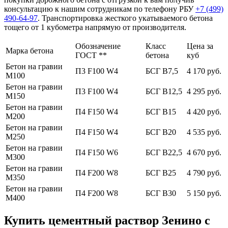
консультацию к нашим сотрудникам по телефону РБУ
+7 (499)
490-64-97
. Транспортировка жесткого укатываемого бетона
тощего от 1 кубометра напрямую от производителя.
Обозначение
Класс
Цена за
Марка бетона
ГОСТ **
бетона
куб
Бетон на гравии
П3 F100 W4
БСГ В7,5
4 170 руб.
М100
Бетон на гравии
П3 F100 W4
БСГ В12,5
4 295 руб.
М150
Бетон на гравии
П4 F150 W4
БСГ В15
4 420 руб.
М200
Бетон на гравии
П4 F150 W4
БСГ В20
4 535 руб.
М250
Бетон на гравии
П4 F150 W6
БСГ В22,5
4 670 руб.
М300
Бетон на гравии
П4 F200 W8
БСГ В25
4 790 руб.
М350
Бетон на гравии
П4 F200 W8
БСГ В30
5 150 руб.
М400
Купить цементный раствор Зенино с