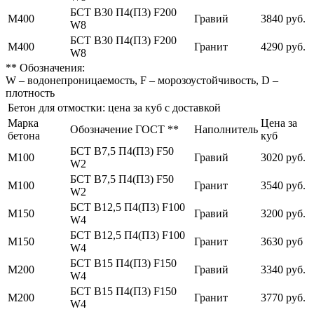
БСТ В30 П4(П3) F200
М400
Гравий
3840 руб.
W8
БСТ В30 П4(П3) F200
М400
Гранит
4290 руб.
W8
** Обозначения:
W – водонепроницаемость, F – морозоустойчивость, D –
плотность
Бетон для отмостки: цена за куб с доставкой
Марка
Цена за
Обозначение ГОСТ **
Наполнитель
бетона
куб
БСТ В7,5 П4(П3) F50
М100
Гравий
3020 руб.
W2
БСТ В7,5 П4(П3) F50
М100
Гранит
3540 руб.
W2
БСТ В12,5 П4(П3) F100
М150
Гравий
3200 руб.
W4
БСТ В12,5 П4(П3) F100
М150
Гранит
3630 руб
W4
БСТ В15 П4(П3) F150
М200
Гравий
3340 руб.
W4
БСТ В15 П4(П3) F150
М200
Гранит
3770 руб.
W4