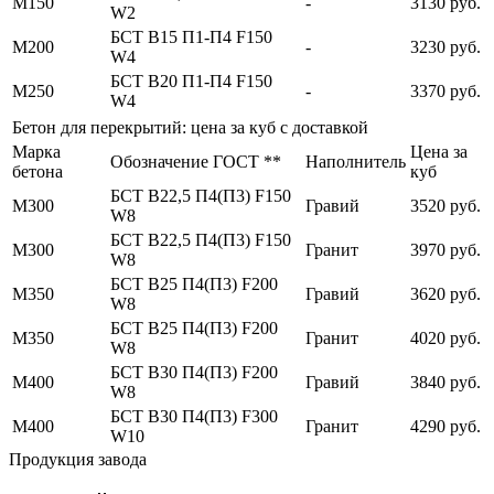
М150
-
3130 руб.
W2
БСТ В15 П1-П4 F150
М200
-
3230 руб.
W4
БСТ В20 П1-П4 F150
М250
-
3370 руб.
W4
Бетон для перекрытий: цена за куб с доставкой
Марка
Цена за
Обозначение ГОСТ **
Наполнитель
бетона
куб
БСТ В22,5 П4(П3) F150
М300
Гравий
3520 руб.
W8
БСТ В22,5 П4(П3) F150
М300
Гранит
3970 руб.
W8
БСТ В25 П4(П3) F200
М350
Гравий
3620 руб.
W8
БСТ В25 П4(П3) F200
М350
Гранит
4020 руб.
W8
БСТ В30 П4(П3) F200
М400
Гравий
3840 руб.
W8
БСТ В30 П4(П3) F300
М400
Гранит
4290 руб.
W10
Продукция завода