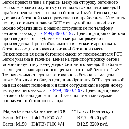
Бетон представлена в прайсе. Цену на отгрузку бетонного
раствора можно получить у специалистов нашего завода. В
прайсе представлены цены на бетон за 1 куб. Точная цена
доставки бетонной смеси размещена в прайс-листе. Уточнить
полную стоимость заказа БСГ с отгрузкой на ваш объект,
можно обратившись к нашим сотрудникам по телефону
бетонного завода
+7 (499)
490-64-97
. Транспортировка бетона
производится от 1 кубического метра напрямую от
производства. При необходимости вы можете арендовать
бетононасос для прокачки готовой бетонной смеси.
Фиксированная цена бетонной смеси от производителя ГСТ
Бетон указана в таблице. Цены на транспортировку бетона
можно получить у менеджеров бетонного завода. В таблице
размещены фиксированные цены на готовый бетон за 1 м3.
Точная стоимость доставки товарного бетона размещена
ниже. Уточняйте общую цену приобретения БСТ с доставкой
на ваш объект позвонив к нашим сотрудникам набрав номер
телефона бетонзавода
+7 (499)
490-64-97
. Транспортировка
готового бетона доступна от 1 куба нашими миксерами
напрямую от бетонного завода.
Марка бетона
Обозначение ГОСТ **
Класс
Цена за куб
Бетон М100
П4(П3) F50 W2
В7,5
3020 руб.
Бетон М150
П4(П3) F100 W4
В12,5
3200 руб.