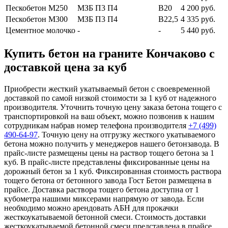
Пескобетон М250
МЗБ П3 П4
В20
4 200 руб.
Пескобетон М300
МЗБ П3 П4
В22,5
4 335 руб.
Цементное молочко
-
-
5 440 руб.
Купить бетон на граните Кончаково с
доставкой цена за куб
Приобрести жесткий укатываемый бетон с своевременной
доставкой по самой низкой стоимости за 1 куб от надежного
производителя. Уточнить точную цену заказа бетона тощего с
транспортировкой на ваш объект, можно позвонив к нашим
сотрудникам набрав номер телефона производителя
+7 (499)
490-64-97
. Точную цену на отгрузку жесткого укатываемого
бетона можно получить у менеджеров нашего бетонзавода. В
прайс-листе размещены цены на раствор тощего бетона за 1
куб. В прайс-листе представлены фиксированные цены на
дорожный бетон за 1 куб. Фиксированная стоимость раствора
тощего бетона от бетонного завода Гост Бетон размещена в
прайсе. Доставка раствора тощего бетона доступна от 1
кубометра нашими миксерами напрямую от завода. Если
необходимо можно арендовать АБН для прокачки
жесткоукатываемой бетонной смеси. Стоимость доставки
жесткоукатываемой бетонной смеси представлена в прайсе.