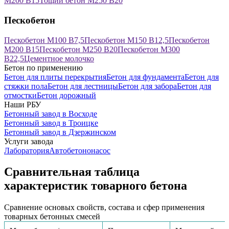
М200 В15
Тощий бетон М250 В20
Пескобетон
Пескобетон М100 В7,5
Пескобетон М150 В12,5
Пескобетон
М200 В15
Пескобетон М250 В20
Пескобетон М300
В22,5
Цементное молочко
Бетон по применению
Бетон для плиты перекрытия
Бетон для фундамента
Бетон для
стяжки пола
Бетон для лестницы
Бетон для забора
Бетон для
отмостки
Бетон дорожный
Наши РБУ
Бетонный завод в Восходе
Бетонный завод в Троицке
Бетонный завод в Дзержинском
Услуги завода
Лаборатория
Автобетононасос
Сравнительная таблица
характеристик товарного бетона
Сравнение основых свойств, состава и сфер применения
товарных бетонных смесей