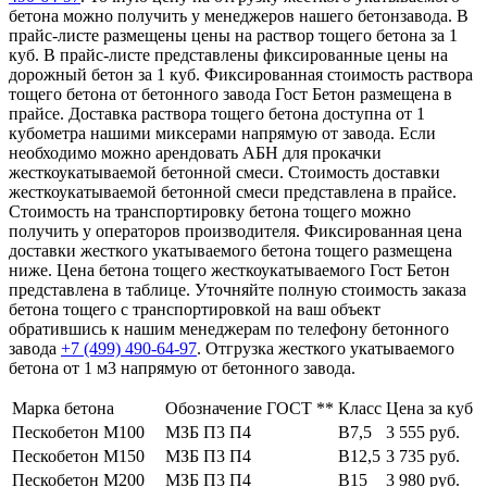
бетона можно получить у менеджеров нашего бетонзавода. В
прайс-листе размещены цены на раствор тощего бетона за 1
куб. В прайс-листе представлены фиксированные цены на
дорожный бетон за 1 куб. Фиксированная стоимость раствора
тощего бетона от бетонного завода Гост Бетон размещена в
прайсе. Доставка раствора тощего бетона доступна от 1
кубометра нашими миксерами напрямую от завода. Если
необходимо можно арендовать АБН для прокачки
жесткоукатываемой бетонной смеси. Стоимость доставки
жесткоукатываемой бетонной смеси представлена в прайсе.
Стоимость на транспортировку бетона тощего можно
получить у операторов производителя. Фиксированная цена
доставки жесткого укатываемого бетона тощего размещена
ниже. Цена бетона тощего жесткоукатываемого Гост Бетон
представлена в таблице. Уточняйте полную стоимость заказа
бетона тощего с транспортировкой на ваш объект
обратившись к нашим менеджерам по телефону бетонного
завода
+7 (499)
490-64-97
. Отгрузка жесткого укатываемого
бетона от 1 м3 напрямую от бетонного завода.
Марка бетона
Обозначение ГОСТ **
Класс
Цена за куб
Пескобетон М100
МЗБ П3 П4
В7,5
3 555 руб.
Пескобетон М150
МЗБ П3 П4
В12,5
3 735 руб.
Пескобетон М200
МЗБ П3 П4
В15
3 980 руб.