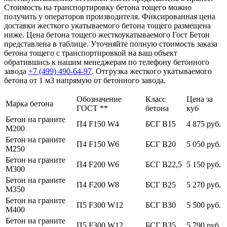
Стоимость на транспортировку бетона тощего можно
получить у операторов производителя. Фиксированная цена
доставки жесткого укатываемого бетона тощего размещена
ниже. Цена бетона тощего жесткоукатываемого Гост Бетон
представлена в таблице. Уточняйте полную стоимость заказа
бетона тощего с транспортировкой на ваш объект
обратившись к нашим менеджерам по телефону бетонного
завода
+7 (499)
490-64-97
. Отгрузка жесткого укатываемого
бетона от 1 м3 напрямую от бетонного завода.
Обозначение
Класс
Цена за
Марка бетона
ГОСТ **
бетона
куб
Бетон на граните
П4 F150 W4
БСГ В15
4 875 руб.
М200
Бетон на граните
П4 F150 W6
БСГ В20
5 050 руб.
М250
Бетон на граните
П4 F200 W6
БСГ В22,5
5 150 руб.
М300
Бетон на граните
П4 F200 W8
БСГ В25
5 270 руб.
М350
Бетон на граните
П5 F300 W12
БСГ В30
5 500 руб.
М400
Бетон на граните
П5 F300 W12
БСГ В35
5 790 руб.