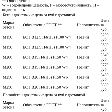
** Обозначения:
W – водонепроницаемость, F – морозоустойчивость, П –
подвижность
Бетон для стяжки: цена за куб с доставкой
Цена
Марка
Обозначение ГОСТ **
Наполнитель
за
бетона
куб
3200
М150
БСТ В12,5 П4(П3) F100 W4
Гравий
руб.
3630
М150
БСТ В12,5 П4(П3) F100 W4
Гранит
руб.
3340
М200
БСТ В15 П4(П3) F150 W4
Гравий
руб
3770
М200
БСТ В15 П4(П3) F150 W4
Гранит
руб.
3430
М250
БСТ В20 П4(П3) F150 W6
Гравий
руб
3880
М250
БСТ В20 П4(П3) F150 W6
Гранит
руб.
Пескобетон для стяжки: цена за куб с доставкой
Цена
Марка
Обозначение ГОСТ **
Наполнитель
за
бетона
куб