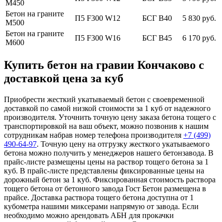
М450
Бетон на граните
П5 F300 W12
БСГ В40
5 830 руб.
М500
Бетон на граните
П5 F300 W16
БСГ В45
6 170 руб.
М600
Купить бетон на гравии Кончаково с
доставкой цена за куб
Приобрести жесткий укатываемый бетон с своевременной
доставкой по самой низкой стоимости за 1 куб от надежного
производителя. Уточнить точную цену заказа бетона тощего с
транспортировкой на ваш объект, можно позвонив к нашим
сотрудникам набрав номер телефона производителя
+7 (499)
490-64-97
. Точную цену на отгрузку жесткого укатываемого
бетона можно получить у менеджеров нашего бетонзавода. В
прайс-листе размещены цены на раствор тощего бетона за 1
куб. В прайс-листе представлены фиксированные цены на
дорожный бетон за 1 куб. Фиксированная стоимость раствора
тощего бетона от бетонного завода Гост Бетон размещена в
прайсе. Доставка раствора тощего бетона доступна от 1
кубометра нашими миксерами напрямую от завода. Если
необходимо можно арендовать АБН для прокачки