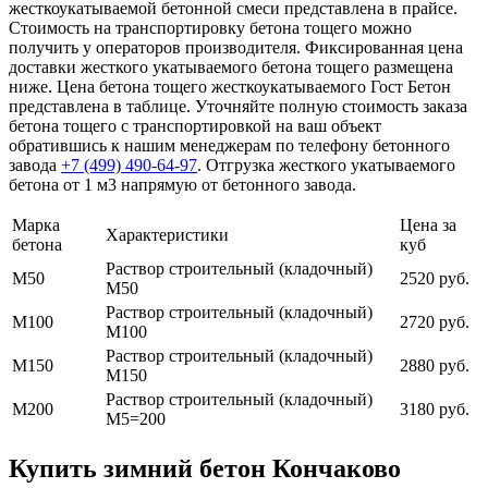
жесткоукатываемой бетонной смеси представлена в прайсе.
Стоимость на транспортировку бетона тощего можно
получить у операторов производителя. Фиксированная цена
доставки жесткого укатываемого бетона тощего размещена
ниже. Цена бетона тощего жесткоукатываемого Гост Бетон
представлена в таблице. Уточняйте полную стоимость заказа
бетона тощего с транспортировкой на ваш объект
обратившись к нашим менеджерам по телефону бетонного
завода
+7 (499)
490-64-97
. Отгрузка жесткого укатываемого
бетона от 1 м3 напрямую от бетонного завода.
Марка
Цена за
Характеристики
бетона
куб
Раствор строительный (кладочный)
М50
2520 руб.
М50
Раствор строительный (кладочный)
М100
2720 руб.
М100
Раствор строительный (кладочный)
М150
2880 руб.
М150
Раствор строительный (кладочный)
М200
3180 руб.
М5=200
Купить зимний бетон Кончаково