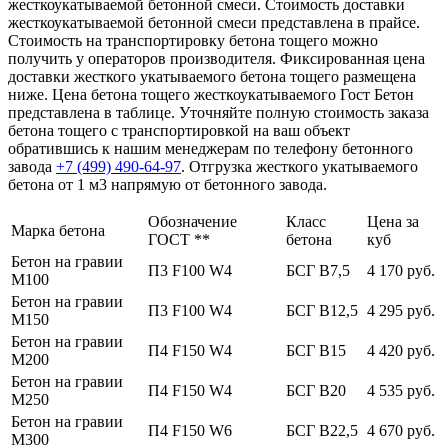
жесткоукатываемой бетонной смеси. Стоимость доставки
жесткоукатываемой бетонной смеси представлена в прайсе.
Стоимость на транспортировку бетона тощего можно
получить у операторов производителя. Фиксированная цена
доставки жесткого укатываемого бетона тощего размещена
ниже. Цена бетона тощего жесткоукатываемого Гост Бетон
представлена в таблице. Уточняйте полную стоимость заказа
бетона тощего с транспортировкой на ваш объект
обратившись к нашим менеджерам по телефону бетонного
завода
+7 (499)
490-64-97
. Отгрузка жесткого укатываемого
бетона от 1 м3 напрямую от бетонного завода.
Обозначение
Класс
Цена за
Марка бетона
ГОСТ **
бетона
куб
Бетон на гравии
П3 F100 W4
БСГ В7,5
4 170 руб.
М100
Бетон на гравии
П3 F100 W4
БСГ В12,5
4 295 руб.
М150
Бетон на гравии
П4 F150 W4
БСГ В15
4 420 руб.
М200
Бетон на гравии
П4 F150 W4
БСГ В20
4 535 руб.
М250
Бетон на гравии
П4 F150 W6
БСГ В22,5
4 670 руб.
М300