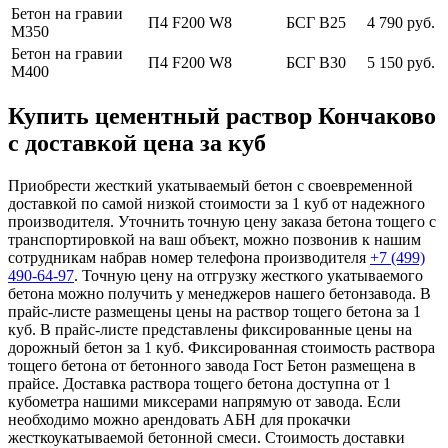
Бетон на гравии
П4 F200 W8
БСГ В25
4 790 руб.
М350
Бетон на гравии
П4 F200 W8
БСГ В30
5 150 руб.
М400
Купить цементный раствор Кончаково
с доставкой цена за куб
Приобрести жесткий укатываемый бетон с своевременной
доставкой по самой низкой стоимости за 1 куб от надежного
производителя. Уточнить точную цену заказа бетона тощего с
транспортировкой на ваш объект, можно позвонив к нашим
сотрудникам набрав номер телефона производителя
+7 (499)
490-64-97
. Точную цену на отгрузку жесткого укатываемого
бетона можно получить у менеджеров нашего бетонзавода. В
прайс-листе размещены цены на раствор тощего бетона за 1
куб. В прайс-листе представлены фиксированные цены на
дорожный бетон за 1 куб. Фиксированная стоимость раствора
тощего бетона от бетонного завода Гост Бетон размещена в
прайсе. Доставка раствора тощего бетона доступна от 1
кубометра нашими миксерами напрямую от завода. Если
необходимо можно арендовать АБН для прокачки
жесткоукатываемой бетонной смеси. Стоимость доставки