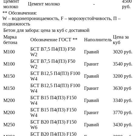
Цемент
4500
Цемент молоко
-
молоко
руб.
** Обозначения:
W – водонепроницаемость, F – морозоустойчивость, П –
подвижность
Бетон для забора: цена за куб с доставкой
Марка
Цена за
Обозначение ГОСТ **
Наполнитель
бетона
куб
БСТ В7,5 П4(П3) F50
М100
Гравий
3020 руб.
W2
БСТ В7,5 П4(П3) F50
М100
Гранит
3540 руб.
W2
БСТ В12,5 П4(П3) F100
М150
Гравий
3200 руб.
W4
БСТ В12,5 П4(П3) F100
М150
Гранит
3630 руб
W4
БСТ В15 П4(П3) F150
М200
Гравий
3340 руб.
W4
БСТ В15 П4(П3) F150
М200
Гранит
3770 руб.
W4
БСТ В20 П4(П3) F150
М250
Гравий
3430 руб.
W6
БСТ В20 П4(П3) F150