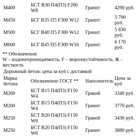
БСТ В30 П4(П3) F200
М400
Гранит
4290 руб.
W8
5 790
М450
БСГ В35 П5 F300 W12
Гранит
руб.
5 830
М500
БСГ В40 П5 F300 W12
Гранит
руб.
6 170
М600
БСГ В45 П5 F300 W16
Гранит
руб.
** Обозначения:
W – водонепроницаемость, F – морозоустойчивость, Ж –
жесткость
Дорожный бетон: цена за куб с доставкой
Марка
Цена за
Обозначение ГОСТ **
Наполнитель
бетона
куб
БСТ В15 П4(П3) F150
М200
Гравий
3340 руб
W4
БСТ В15 П4(П3) F150
М200
Гранит
3770 руб.
W4
БСТ В20 П4(П3) F150
М250
Гравий
3430 руб.
W6
БСТ В20 П4(П3) F150
М250
Гранит
3880 руб.
W6