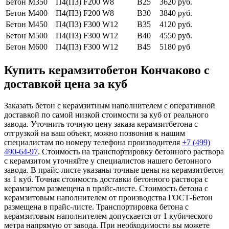
Бетон М350
П4(П3) F200 W8
В25
3620 руб.
Бетон М400
П4(П3) F200 W8
В30
3840 руб.
Бетон М450
П4(П3) F300 W12
В35
4120 руб.
Бетон М500
П4(П3) F300 W12
В40
4550 руб.
Бетон М600
П4(П3) F300 W12
В45
5180 руб
Купить керамзитобетон Кончаково с
доставкой цена за куб
Заказать бетон с керамзитным наполнителем с оперативной
доставкой по самой низкой стоимости за куб от реального
завода. Уточнить точную цену заказа керамзитбетона с
отгрузкой на ваш объект, можно позвонив к нашим
специалистам по номеру телефона производителя
+7 (499)
490-64-97
. Стоимость на транспортировку бетонного раствора
с керамзитом уточняйте у специалистов нашего бетонного
завода. В прайс-листе указаны точные цены на керамзитбетон
за 1 куб. Точная стоимость доставки бетонного раствора с
керамзитом размещена в прайс-листе. Стоимость бетона с
керамзитовым наполнителем от производства ГОСТ-Бетон
размещена в прайс-листе. Транспортировка бетона с
керамзитовым наполнителем допускается от 1 кубического
метра напрямую от завода. При необходимости вы можете