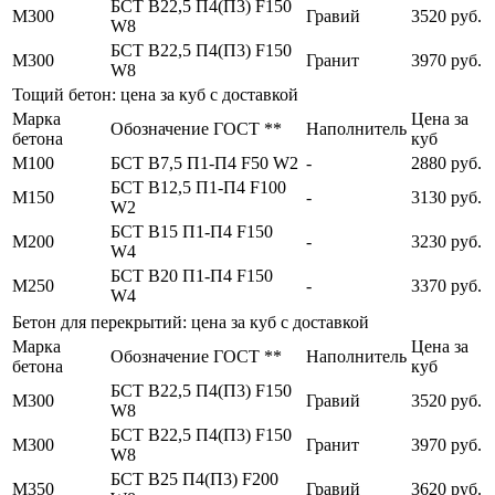
БСТ В22,5 П4(П3) F150
М300
Гравий
3520 руб.
W8
БСТ В22,5 П4(П3) F150
М300
Гранит
3970 руб.
W8
Тощий бетон: цена за куб с доставкой
Марка
Цена за
Обозначение ГОСТ **
Наполнитель
бетона
куб
М100
БСТ В7,5 П1-П4 F50 W2
-
2880 руб.
БСТ В12,5 П1-П4 F100
М150
-
3130 руб.
W2
БСТ В15 П1-П4 F150
М200
-
3230 руб.
W4
БСТ В20 П1-П4 F150
М250
-
3370 руб.
W4
Бетон для перекрытий: цена за куб с доставкой
Марка
Цена за
Обозначение ГОСТ **
Наполнитель
бетона
куб
БСТ В22,5 П4(П3) F150
М300
Гравий
3520 руб.
W8
БСТ В22,5 П4(П3) F150
М300
Гранит
3970 руб.
W8
БСТ В25 П4(П3) F200
М350
Гравий
3620 руб.