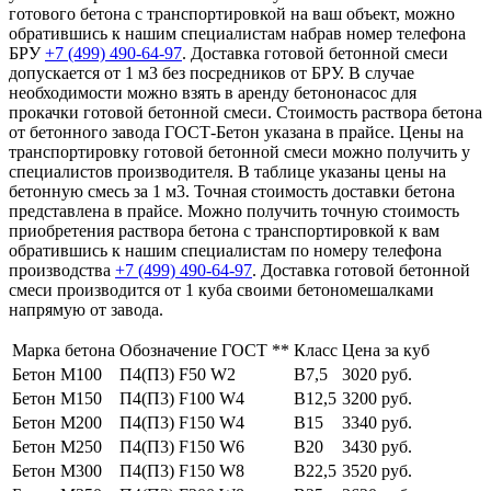
готового бетона с транспортировкой на ваш объект, можно
обратившись к нашим специалистам набрав номер телефона
БРУ
+7 (499)
490-64-97
. Доставка готовой бетонной смеси
допускается от 1 м3 без посредников от БРУ. В случае
необходимости можно взять в аренду бетононасос для
прокачки готовой бетонной смеси. Стоимость раствора бетона
от бетонного завода ГОСТ-Бетон указана в прайсе. Цены на
транспортировку готовой бетонной смеси можно получить у
специалистов производителя. В таблице указаны цены на
бетонную смесь за 1 м3. Точная стоимость доставки бетона
представлена в прайсе. Можно получить точную стоимость
приобретения раствора бетона с транспортировкой к вам
обратившись к нашим специалистам по номеру телефона
производства
+7 (499)
490-64-97
. Доставка готовой бетонной
смеси производится от 1 куба своими бетономешалками
напрямую от завода.
Марка бетона
Обозначение ГОСТ **
Класс
Цена за куб
Бетон М100
П4(П3) F50 W2
В7,5
3020 руб.
Бетон М150
П4(П3) F100 W4
В12,5
3200 руб.
Бетон М200
П4(П3) F150 W4
В15
3340 руб.
Бетон М250
П4(П3) F150 W6
В20
3430 руб.
Бетон М300
П4(П3) F150 W8
В22,5
3520 руб.