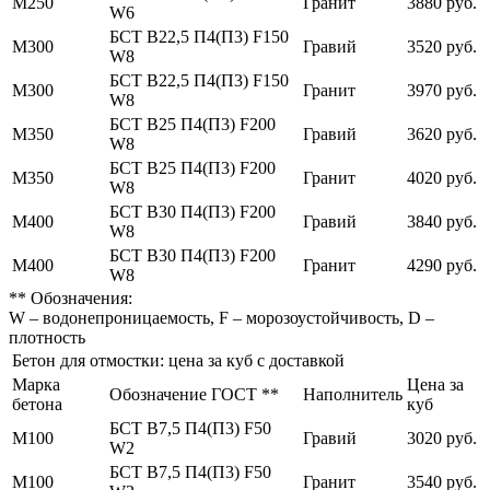
М250
Гранит
3880 руб.
W6
БСТ В22,5 П4(П3) F150
М300
Гравий
3520 руб.
W8
БСТ В22,5 П4(П3) F150
М300
Гранит
3970 руб.
W8
БСТ В25 П4(П3) F200
М350
Гравий
3620 руб.
W8
БСТ В25 П4(П3) F200
М350
Гранит
4020 руб.
W8
БСТ В30 П4(П3) F200
М400
Гравий
3840 руб.
W8
БСТ В30 П4(П3) F200
М400
Гранит
4290 руб.
W8
** Обозначения:
W – водонепроницаемость, F – морозоустойчивость, D –
плотность
Бетон для отмостки: цена за куб с доставкой
Марка
Цена за
Обозначение ГОСТ **
Наполнитель
бетона
куб
БСТ В7,5 П4(П3) F50
М100
Гравий
3020 руб.
W2
БСТ В7,5 П4(П3) F50
М100
Гранит
3540 руб.