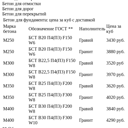
Бетон для отмостки
Бетон для дорог
Бетон для перекрытий
Бетон для фундамента: цена за куб с доставкой
Марка
Цена за
Обозначение ГОСТ **
Наполнитель
бетона
куб
БСТ В20 П4(П3) F150
М250
Гравий
3430 руб.
W6
БСТ В20 П4(П3) F150
М250
Гранит
3880 руб.
W6
БСТ В22,5 П4(П3) F150
М300
Гравий
3520 руб
W8
БСТ В22,5 П4(П3) F150
М300
Гранит
3970 руб.
W8
БСТ В25 П4(П3) F200
М350
Гравий
3620 руб.
W8
БСТ В25 П4(П3) F300
М350
Гранит
4020 руб.
W8
БСТ В30 П4(П3) F200
М400
Гравий
3840 руб.
W8
БСТ В30 П4(П3) F300
М400
Гранит
4290 руб.
W10