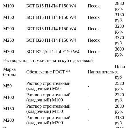
2880
М100
БСТ В15 П1-П4 F150 W4
Песок
руб.
3130
М150
БСТ В15 П1-П4 F150 W4
Песок
руб.
3230
М200
БСТ В15 П1-П4 F150 W4
Песок
руб.
3370
М250
БСТ В20 П1-П4 F150 W4
Песок
руб.
3600
М300
БСТ В22,5 П1-П4 F150 W4
Песок
руб.
Растворы для стяжки: цена за куб с доставкой
Цена
Марка
Обозначение ГОСТ **
Наполнитель
за
бетона
куб
Раствор строительный
2520
М50
-
(кладочный) М50
руб.
Раствор строительный
2720
М100
-
(кладочный) М100
руб.
Раствор строительный
2880
М150
-
(кладочный) М150
руб.
Раствор строительный
3180
М200
-
(кладочный) М200
руб.