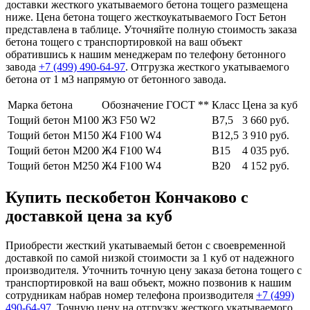
доставки жесткого укатываемого бетона тощего размещена
ниже. Цена бетона тощего жесткоукатываемого Гост Бетон
представлена в таблице. Уточняйте полную стоимость заказа
бетона тощего с транспортировкой на ваш объект
обратившись к нашим менеджерам по телефону бетонного
завода
+7 (499)
490-64-97
. Отгрузка жесткого укатываемого
бетона от 1 м3 напрямую от бетонного завода.
Марка бетона
Обозначение ГОСТ **
Класс
Цена за куб
Тощий бетон М100
Ж3 F50 W2
В7,5
3 660 руб.
Тощий бетон М150
Ж4 F100 W4
В12,5
3 910 руб.
Тощий бетон М200
Ж4 F100 W4
В15
4 035 руб.
Тощий бетон М250
Ж4 F100 W4
В20
4 152 руб.
Купить пескобетон Кончаково с
доставкой цена за куб
Приобрести жесткий укатываемый бетон с своевременной
доставкой по самой низкой стоимости за 1 куб от надежного
производителя. Уточнить точную цену заказа бетона тощего с
транспортировкой на ваш объект, можно позвонив к нашим
сотрудникам набрав номер телефона производителя
+7 (499)
490-64-97
. Точную цену на отгрузку жесткого укатываемого