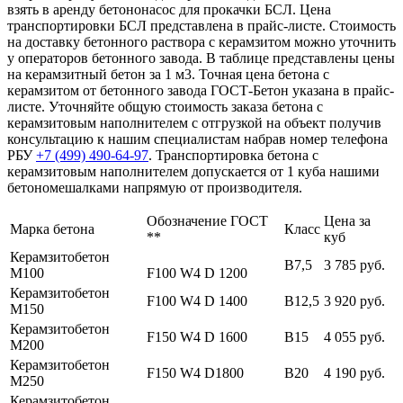
взять в аренду бетононасос для прокачки БСЛ. Цена
транспортировки БСЛ представлена в прайс-листе. Стоимость
на доставку бетонного раствора с керамзитом можно уточнить
у операторов бетонного завода. В таблице представлены цены
на керамзитный бетон за 1 м3. Точная цена бетона с
керамзитом от бетонного завода ГОСТ-Бетон указана в прайс-
листе. Уточняйте общую стоимость заказа бетона с
керамзитовым наполнителем с отгрузкой на объект получив
консультацию к нашим специалистам набрав номер телефона
РБУ
+7 (499)
490-64-97
. Транспортировка бетона с
керамзитовым наполнителем допускается от 1 куба нашими
бетономешалками напрямую от производителя.
Обозначение ГОСТ
Цена за
Марка бетона
Класс
**
куб
Керамзитобетон
В7,5
3 785 руб.
М100
F100 W4 D 1200
Керамзитобетон
F100 W4 D 1400
В12,5
3 920 руб.
М150
Керамзитобетон
F150 W4 D 1600
В15
4 055 руб.
М200
Керамзитобетон
F150 W4 D1800
В20
4 190 руб.
М250
Керамзитобетон